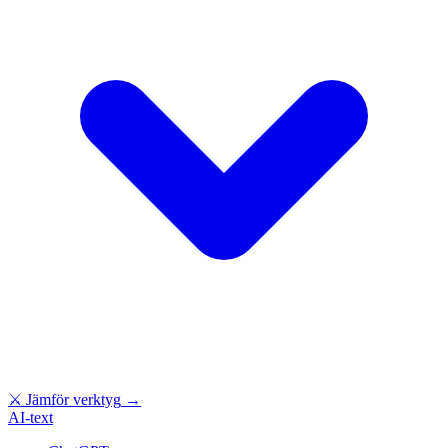
⚔
Jämför verktyg
→
AI-text