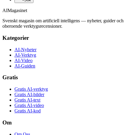
AI
Magasinet
Svenskt magasin om artificiell intelligens — nyheter, guider och
oberoende verktygsrecensioner.
Kategorier
AI-Nyheter
AI-Verktyg
AI-Video
AI-Guiden
Gratis
Gratis AI-verktyg
Gratis AI-bilder
Gratis AI-text
Gratis AI-video
Gratis AI-kod
Om
Om Oss