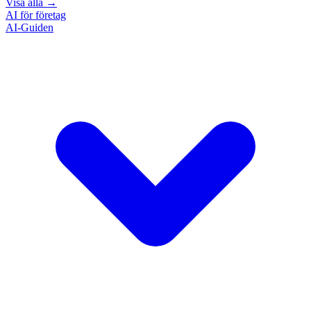
Visa alla
→
AI för företag
AI-Guiden