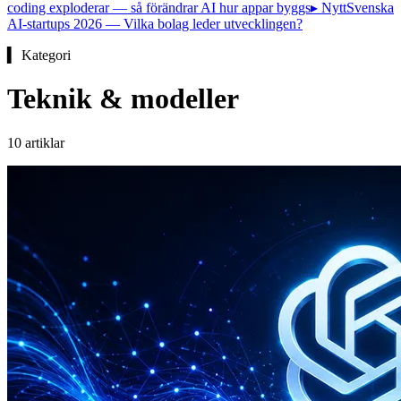
coding exploderar — så förändrar AI hur appar byggs
▸ Nytt
Svenska
AI-startups 2026 — Vilka bolag leder utvecklingen?
▍ Kategori
Teknik & modeller
10
artiklar