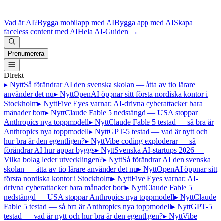
Vad är AI?
Bygga mobilapp med AI
Bygga app med AI
Skapa
faceless content med AI
Hela AI-Guiden
→
Prenumerera
Direkt
▸ Nytt
Så förändrar AI den svenska skolan — åtta av tio lärare
använder det nu
▸ Nytt
OpenAI öppnar sitt första nordiska kontor i
Stockholm
▸ Nytt
Five Eyes varnar: AI-drivna cyberattacker bara
månader bort
▸ Nytt
Claude Fable 5 nedstängd — USA stoppar
Anthropics nya toppmodell
▸ Nytt
Claude Fable 5 testad — så bra är
Anthropics nya toppmodell
▸ Nytt
GPT-5 testad — vad är nytt och
hur bra är den egentligen?
▸ Nytt
Vibe coding exploderar — så
förändrar AI hur appar byggs
▸ Nytt
Svenska AI-startups 2026 —
Vilka bolag leder utvecklingen?
▸ Nytt
Så förändrar AI den svenska
skolan — åtta av tio lärare använder det nu
▸ Nytt
OpenAI öppnar sitt
första nordiska kontor i Stockholm
▸ Nytt
Five Eyes varnar: AI-
drivna cyberattacker bara månader bort
▸ Nytt
Claude Fable 5
nedstängd — USA stoppar Anthropics nya toppmodell
▸ Nytt
Claude
Fable 5 testad — så bra är Anthropics nya toppmodell
▸ Nytt
GPT-5
testad — vad är nytt och hur bra är den egentligen?
▸ Nytt
Vibe