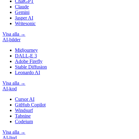
ChatGPT
Claude
Gemini
Jasper AI
Writesonic
Visa alla
→
AI-bilder
Midjourney
DALL-E 3
Adobe Firefly
Stable Diffusion
Leonardo AI
Visa alla
→
AI-kod
Cursor AI
GitHub Copilot
Windsurf
Tabnine
Codeium
Visa alla
→
AI-ljud