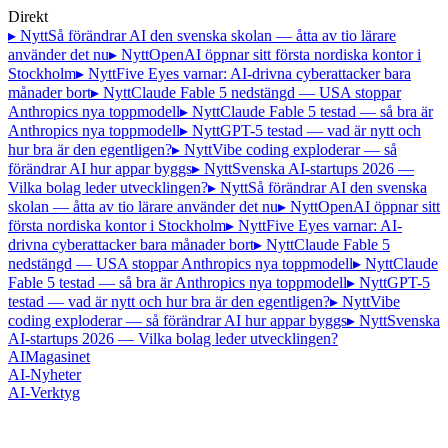
Direkt
▸ Nytt
Så förändrar AI den svenska skolan — åtta av tio lärare
använder det nu
▸ Nytt
OpenAI öppnar sitt första nordiska kontor i
Stockholm
▸ Nytt
Five Eyes varnar: AI-drivna cyberattacker bara
månader bort
▸ Nytt
Claude Fable 5 nedstängd — USA stoppar
Anthropics nya toppmodell
▸ Nytt
Claude Fable 5 testad — så bra är
Anthropics nya toppmodell
▸ Nytt
GPT-5 testad — vad är nytt och
hur bra är den egentligen?
▸ Nytt
Vibe coding exploderar — så
förändrar AI hur appar byggs
▸ Nytt
Svenska AI-startups 2026 —
Vilka bolag leder utvecklingen?
▸ Nytt
Så förändrar AI den svenska
skolan — åtta av tio lärare använder det nu
▸ Nytt
OpenAI öppnar sitt
första nordiska kontor i Stockholm
▸ Nytt
Five Eyes varnar: AI-
drivna cyberattacker bara månader bort
▸ Nytt
Claude Fable 5
nedstängd — USA stoppar Anthropics nya toppmodell
▸ Nytt
Claude
Fable 5 testad — så bra är Anthropics nya toppmodell
▸ Nytt
GPT-5
testad — vad är nytt och hur bra är den egentligen?
▸ Nytt
Vibe
coding exploderar — så förändrar AI hur appar byggs
▸ Nytt
Svenska
AI-startups 2026 — Vilka bolag leder utvecklingen?
AI
Magasinet
AI-Nyheter
AI-Verktyg