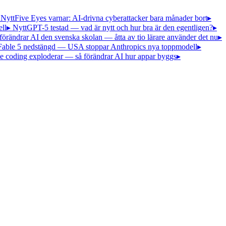
 Nytt
Five Eyes varnar: AI-drivna cyberattacker bara månader bort
▸
ll
▸ Nytt
GPT-5 testad — vad är nytt och hur bra är den egentligen?
▸
förändrar AI den svenska skolan — åtta av tio lärare använder det nu
▸
Fable 5 nedstängd — USA stoppar Anthropics nya toppmodell
▸
e coding exploderar — så förändrar AI hur appar byggs
▸