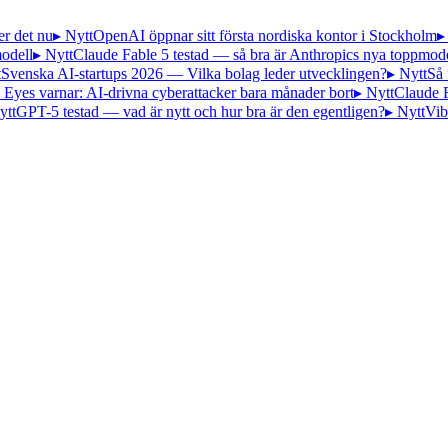
er det nu
▸ Nytt
OpenAI öppnar sitt första nordiska kontor i Stockholm
▸
odell
▸ Nytt
Claude Fable 5 testad — så bra är Anthropics nya toppmode
t
Svenska AI-startups 2026 — Vilka bolag leder utvecklingen?
▸ Nytt
Så 
 Eyes varnar: AI-drivna cyberattacker bara månader bort
▸ Nytt
Claude 
ytt
GPT-5 testad — vad är nytt och hur bra är den egentligen?
▸ Nytt
Vib