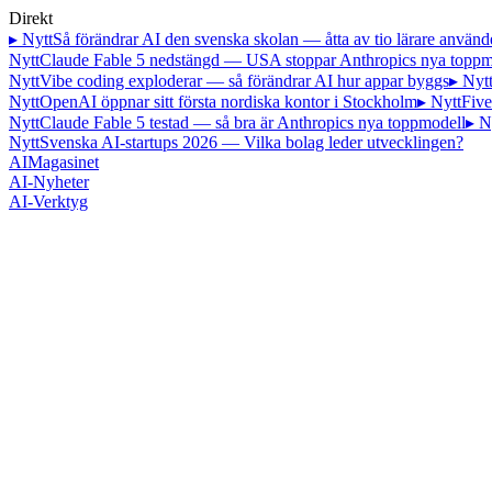
Direkt
▸ Nytt
Så förändrar AI den svenska skolan — åtta av tio lärare använd
Nytt
Claude Fable 5 nedstängd — USA stoppar Anthropics nya toppm
Nytt
Vibe coding exploderar — så förändrar AI hur appar byggs
▸ Nyt
Nytt
OpenAI öppnar sitt första nordiska kontor i Stockholm
▸ Nytt
Five
Nytt
Claude Fable 5 testad — så bra är Anthropics nya toppmodell
▸ N
Nytt
Svenska AI-startups 2026 — Vilka bolag leder utvecklingen?
AI
Magasinet
AI-Nyheter
AI-Verktyg