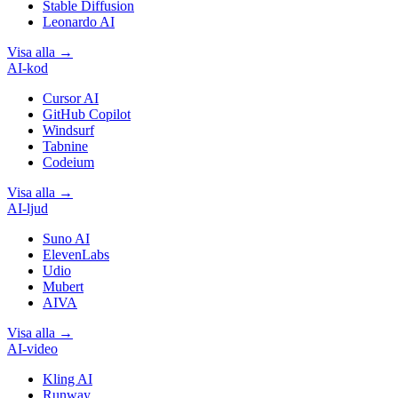
Stable Diffusion
Leonardo AI
Visa alla
→
AI-kod
Cursor AI
GitHub Copilot
Windsurf
Tabnine
Codeium
Visa alla
→
AI-ljud
Suno AI
ElevenLabs
Udio
Mubert
AIVA
Visa alla
→
AI-video
Kling AI
Runway