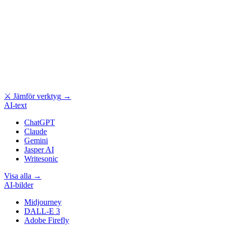
⚔
Jämför verktyg
→
AI-text
ChatGPT
Claude
Gemini
Jasper AI
Writesonic
Visa alla
→
AI-bilder
Midjourney
DALL-E 3
Adobe Firefly