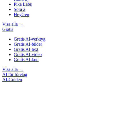
Pika Labs
Sora 2
HeyGen
Visa alla
→
Gratis
Gratis AI-verktyg
Gratis AI-bilder
Gratis AI-text
Gratis AI-video
Gratis AI-kod
Visa alla
→
AI för företag
AI-Guiden