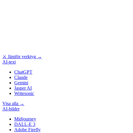
⚔
Jämför verktyg
→
AI-text
ChatGPT
Claude
Gemini
Jasper AI
Writesonic
Visa alla
→
AI-bilder
Midjourney
DALL-E 3
Adobe Firefly