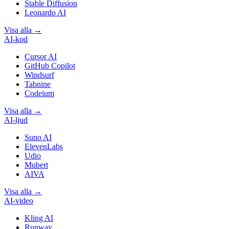
Stable Diffusion
Leonardo AI
Visa alla
→
AI-kod
Cursor AI
GitHub Copilot
Windsurf
Tabnine
Codeium
Visa alla
→
AI-ljud
Suno AI
ElevenLabs
Udio
Mubert
AIVA
Visa alla
→
AI-video
Kling AI
Runway