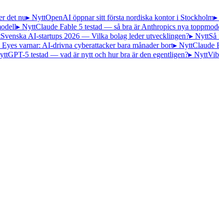
er det nu
▸ Nytt
OpenAI öppnar sitt första nordiska kontor i Stockholm
▸
odell
▸ Nytt
Claude Fable 5 testad — så bra är Anthropics nya toppmode
t
Svenska AI-startups 2026 — Vilka bolag leder utvecklingen?
▸ Nytt
Så 
 Eyes varnar: AI-drivna cyberattacker bara månader bort
▸ Nytt
Claude 
ytt
GPT-5 testad — vad är nytt och hur bra är den egentligen?
▸ Nytt
Vib