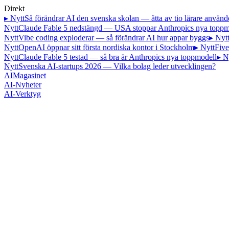
Direkt
▸ Nytt
Så förändrar AI den svenska skolan — åtta av tio lärare använd
Nytt
Claude Fable 5 nedstängd — USA stoppar Anthropics nya toppm
Nytt
Vibe coding exploderar — så förändrar AI hur appar byggs
▸ Nyt
Nytt
OpenAI öppnar sitt första nordiska kontor i Stockholm
▸ Nytt
Five
Nytt
Claude Fable 5 testad — så bra är Anthropics nya toppmodell
▸ N
Nytt
Svenska AI-startups 2026 — Vilka bolag leder utvecklingen?
AI
Magasinet
AI-Nyheter
AI-Verktyg