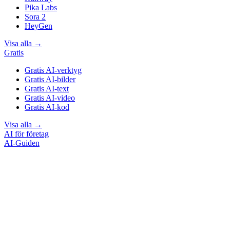
Pika Labs
Sora 2
HeyGen
Visa alla
→
Gratis
Gratis AI-verktyg
Gratis AI-bilder
Gratis AI-text
Gratis AI-video
Gratis AI-kod
Visa alla
→
AI för företag
AI-Guiden