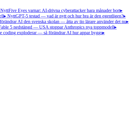
 Nytt
Five Eyes varnar: AI-drivna cyberattacker bara månader bort
▸
ll
▸ Nytt
GPT-5 testad — vad är nytt och hur bra är den egentligen?
▸
förändrar AI den svenska skolan — åtta av tio lärare använder det nu
▸
Fable 5 nedstängd — USA stoppar Anthropics nya toppmodell
▸
e coding exploderar — så förändrar AI hur appar byggs
▸