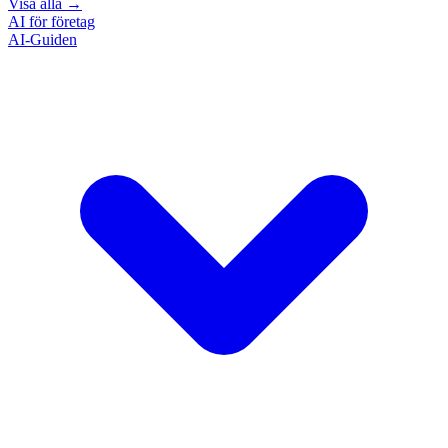
Visa alla
→
AI för företag
AI-Guiden