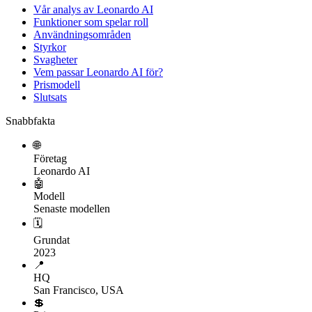
Vår analys av Leonardo AI
Funktioner som spelar roll
Användningsområden
Styrkor
Svagheter
Vem passar Leonardo AI för?
Prismodell
Slutsats
Snabbfakta
🌐
Företag
Leonardo AI
🤖
Modell
Senaste modellen
🗓
Grundat
2023
📍
HQ
San Francisco, USA
💲