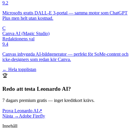
9.2
Microsofts gratis DALL-E 3-portal — samma motor som ChatGPT
Plus men helt utan kostnad.
C
Canva AI (Magic Studio)
Redaktionens val
9.4
Canvas inbyggda AI-bildgenerator — perfekt för SoMe-content och
icke-designers som redan kör Canva.
← Hela topplistan
🏆
Redo att testa
Leonardo AI
?
7 dagars premium gratis
— inget kreditkort krävs.
Prova Leonardo AI
↗
Nästa →
Adobe Firefly
Innehåll