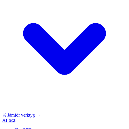
⚔
Jämför verktyg
→
AI-text