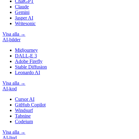
ChatGPT
Claude
Gemini
Jasper AI
Writesonic
Visa alla
→
AI-bilder
Midjourney
DALL-E 3
Adobe Firefly
Stable Diffusion
Leonardo AI
Visa alla
→
AI-kod
Cursor AI
GitHub Copilot
Windsurf
Tabnine
Codeium
Visa alla
→
AI-ljud