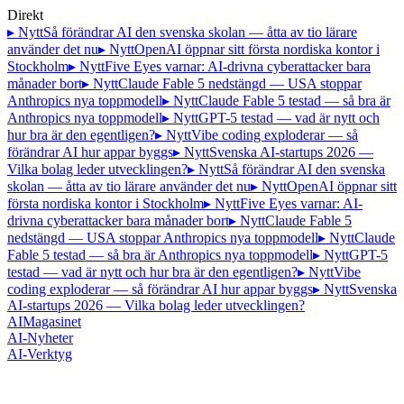
Direkt
▸ Nytt
Så förändrar AI den svenska skolan — åtta av tio lärare
använder det nu
▸ Nytt
OpenAI öppnar sitt första nordiska kontor i
Stockholm
▸ Nytt
Five Eyes varnar: AI-drivna cyberattacker bara
månader bort
▸ Nytt
Claude Fable 5 nedstängd — USA stoppar
Anthropics nya toppmodell
▸ Nytt
Claude Fable 5 testad — så bra är
Anthropics nya toppmodell
▸ Nytt
GPT-5 testad — vad är nytt och
hur bra är den egentligen?
▸ Nytt
Vibe coding exploderar — så
förändrar AI hur appar byggs
▸ Nytt
Svenska AI-startups 2026 —
Vilka bolag leder utvecklingen?
▸ Nytt
Så förändrar AI den svenska
skolan — åtta av tio lärare använder det nu
▸ Nytt
OpenAI öppnar sitt
första nordiska kontor i Stockholm
▸ Nytt
Five Eyes varnar: AI-
drivna cyberattacker bara månader bort
▸ Nytt
Claude Fable 5
nedstängd — USA stoppar Anthropics nya toppmodell
▸ Nytt
Claude
Fable 5 testad — så bra är Anthropics nya toppmodell
▸ Nytt
GPT-5
testad — vad är nytt och hur bra är den egentligen?
▸ Nytt
Vibe
coding exploderar — så förändrar AI hur appar byggs
▸ Nytt
Svenska
AI-startups 2026 — Vilka bolag leder utvecklingen?
AI
Magasinet
AI-Nyheter
AI-Verktyg