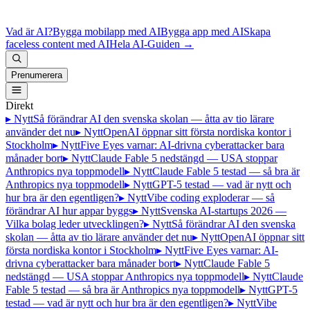
Vad är AI?
Bygga mobilapp med AI
Bygga app med AI
Skapa
faceless content med AI
Hela AI-Guiden
→
Prenumerera
Direkt
▸ Nytt
Så förändrar AI den svenska skolan — åtta av tio lärare
använder det nu
▸ Nytt
OpenAI öppnar sitt första nordiska kontor i
Stockholm
▸ Nytt
Five Eyes varnar: AI-drivna cyberattacker bara
månader bort
▸ Nytt
Claude Fable 5 nedstängd — USA stoppar
Anthropics nya toppmodell
▸ Nytt
Claude Fable 5 testad — så bra är
Anthropics nya toppmodell
▸ Nytt
GPT-5 testad — vad är nytt och
hur bra är den egentligen?
▸ Nytt
Vibe coding exploderar — så
förändrar AI hur appar byggs
▸ Nytt
Svenska AI-startups 2026 —
Vilka bolag leder utvecklingen?
▸ Nytt
Så förändrar AI den svenska
skolan — åtta av tio lärare använder det nu
▸ Nytt
OpenAI öppnar sitt
första nordiska kontor i Stockholm
▸ Nytt
Five Eyes varnar: AI-
drivna cyberattacker bara månader bort
▸ Nytt
Claude Fable 5
nedstängd — USA stoppar Anthropics nya toppmodell
▸ Nytt
Claude
Fable 5 testad — så bra är Anthropics nya toppmodell
▸ Nytt
GPT-5
testad — vad är nytt och hur bra är den egentligen?
▸ Nytt
Vibe