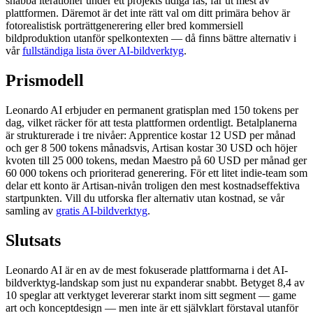
snabba iterationer under ett projekts tidiga fas, får ut mest av
plattformen. Däremot är det inte rätt val om ditt primära behov är
fotorealistisk porträttgenerering eller bred kommersiell
bildproduktion utanför spelkontexten — då finns bättre alternativ i
vår
fullständiga lista över AI-bildverktyg
.
Prismodell
Leonardo AI erbjuder en permanent gratisplan med 150 tokens per
dag, vilket räcker för att testa plattformen ordentligt. Betalplanerna
är strukturerade i tre nivåer: Apprentice kostar 12 USD per månad
och ger 8 500 tokens månadsvis, Artisan kostar 30 USD och höjer
kvoten till 25 000 tokens, medan Maestro på 60 USD per månad ger
60 000 tokens och prioriterad generering. För ett litet indie-team som
delar ett konto är Artisan-nivån troligen den mest kostnadseffektiva
startpunkten. Vill du utforska fler alternativ utan kostnad, se vår
samling av
gratis AI-bildverktyg
.
Slutsats
Leonardo AI är en av de mest fokuserade plattformarna i det AI-
bildverktyg-landskap som just nu expanderar snabbt. Betyget 8,4 av
10 speglar att verktyget levererar starkt inom sitt segment — game
art och konceptdesign — men inte är ett självklart förstaval utanför