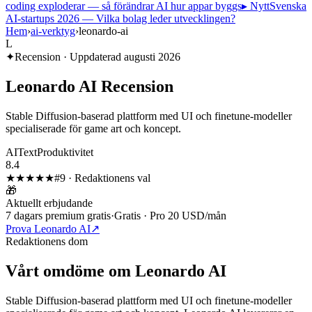
coding exploderar — så förändrar AI hur appar byggs
▸ Nytt
Svenska
AI-startups 2026 — Vilka bolag leder utvecklingen?
Hem
›
ai-verktyg
›
leonardo-ai
L
✦
Recension · Uppdaterad
augusti 2026
Leonardo AI
Recension
Stable Diffusion-baserad plattform med UI och finetune-modeller
specialiserade för game art och koncept.
AI
Text
Produktivitet
8.4
★★★★
★
#
9
·
Redaktionens val
🎁
Aktuellt erbjudande
7 dagars premium gratis
·
Gratis · Pro 20 USD/mån
Prova Leonardo AI
↗
Redaktionens dom
Vårt omdöme om
Leonardo AI
Stable Diffusion-baserad plattform med UI och finetune-modeller