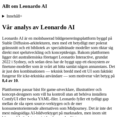
Allt om
Leonardo AI
Innehåll
+
Vår analys av Leonardo AI
Leonardo AI är en molnbaserad bildgenereringsplattform byggd på
Stable Diffusion-arkitekturen, men med ett betydligt mer polerat
gränssnitt och ett bibliotek av specialtränade modeller som riktar sig
direkt mot spelutveckling och konceptdesign. Bakom plattformen
ligger det australiensiska företaget Leonardo Interactive, grundat
2022 i Sydney, och sedan dess har de byggt upp ett ekosystem av
finetune-modeller som är svårt att hitta samlat någon annanstans. Det
är just den kombinationen — teknisk bredd med ett UI som faktiskt
fungerar för icke-tekniska användare — som motiverar vårt betyg på
8,4 av 10
.
Plattformen passar bäst för game-utvecklare, illustratörer och
koncept-designers som vill ha kontroll utan att behöva installera
ComfyUI eller tweka YAML-filer. Leonardo fyller ett tydligt gap
mellan de råa open source-verktygen och de mer
konsumentorienterade alternativen som Midjourney. Det är inte det
mest mångsidiga AI-bildverktyget på marknaden, men inom sitt