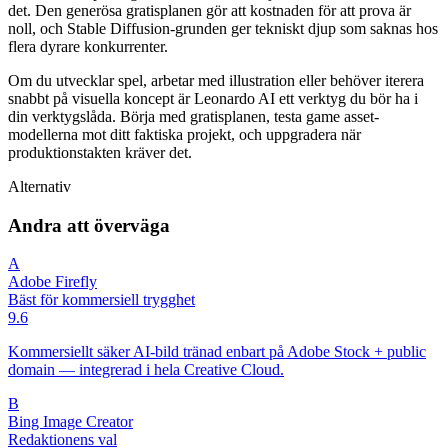
det. Den generösa gratisplanen gör att kostnaden för att prova är
noll, och Stable Diffusion-grunden ger tekniskt djup som saknas hos
flera dyrare konkurrenter.
Om du utvecklar spel, arbetar med illustration eller behöver iterera
snabbt på visuella koncept är Leonardo AI ett verktyg du bör ha i
din verktygslåda. Börja med gratisplanen, testa game asset-
modellerna mot ditt faktiska projekt, och uppgradera när
produktionstakten kräver det.
Alternativ
Andra att överväga
A
Adobe Firefly
Bäst för kommersiell trygghet
9.6
Kommersiellt säker AI-bild tränad enbart på Adobe Stock + public
domain — integrerad i hela Creative Cloud.
B
Bing Image Creator
Redaktionens val