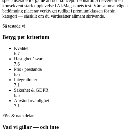
specialiserade för game art och koncept.
Leonardo AI
levererar en
konsekvent stark upplevelse i AI-Magasinets test. Vår sammanvägda
bedömning placerar verktyget tydligt i premiumklassen för sin
kategori — särskilt om du värdesätter
allmänt skrivande
.
Så testade vi
Betyg per kriterium
Kvalitet
6.7
Hastighet / svar
7.6
Pris / prestanda
6.6
Integrationer
7.1
Säkerhet & GDPR
6.5
Användarvänlighet
7.1
För- & nackdelar
Vad vi gillar — och inte