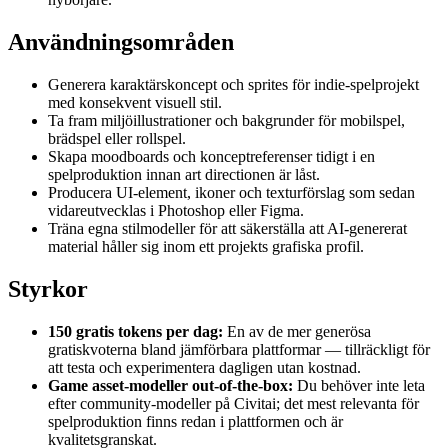
Användningsområden
Generera karaktärskoncept och sprites för indie-spelprojekt
med konsekvent visuell stil.
Ta fram miljöillustrationer och bakgrunder för mobilspel,
brädspel eller rollspel.
Skapa moodboards och konceptreferenser tidigt i en
spelproduktion innan art directionen är låst.
Producera UI-element, ikoner och texturförslag som sedan
vidareutvecklas i Photoshop eller Figma.
Träna egna stilmodeller för att säkerställa att AI-genererat
material håller sig inom ett projekts grafiska profil.
Styrkor
150 gratis tokens per dag:
En av de mer generösa
gratiskvoterna bland jämförbara plattformar — tillräckligt för
att testa och experimentera dagligen utan kostnad.
Game asset-modeller out-of-the-box:
Du behöver inte leta
efter community-modeller på Civitai; det mest relevanta för
spelproduktion finns redan i plattformen och är
kvalitetsgranskat.