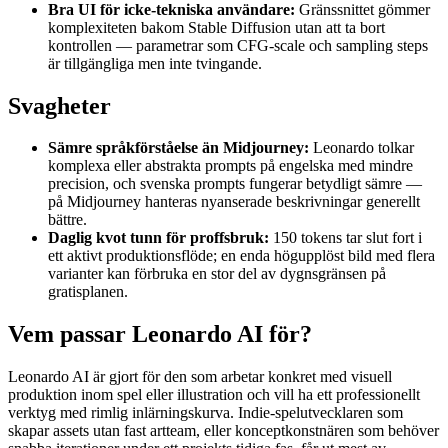
Bra UI för icke-tekniska användare:
Gränssnittet gömmer
komplexiteten bakom Stable Diffusion utan att ta bort
kontrollen — parametrar som CFG-scale och sampling steps
är tillgängliga men inte tvingande.
Svagheter
Sämre språkförståelse än Midjourney:
Leonardo tolkar
komplexa eller abstrakta prompts på engelska med mindre
precision, och svenska prompts fungerar betydligt sämre —
på Midjourney hanteras nyanserade beskrivningar generellt
bättre.
Daglig kvot tunn för proffsbruk:
150 tokens tar slut fort i
ett aktivt produktionsflöde; en enda högupplöst bild med flera
varianter kan förbruka en stor del av dygnsgränsen på
gratisplanen.
Vem passar Leonardo AI för?
Leonardo AI är gjort för den som arbetar konkret med visuell
produktion inom spel eller illustration och vill ha ett professionellt
verktyg med rimlig inlärningskurva. Indie-spelutvecklaren som
skapar assets utan fast artteam, eller konceptkonstnären som behöver