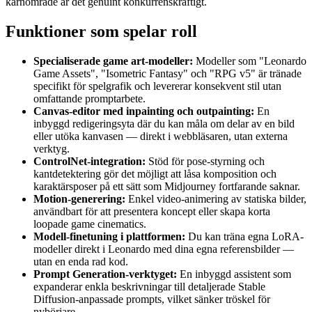
kärnområde är det genuint konkurrenskraftigt.
Funktioner som spelar roll
Specialiserade game art-modeller:
Modeller som "Leonardo
Game Assets", "Isometric Fantasy" och "RPG v5" är tränade
specifikt för spelgrafik och levererar konsekvent stil utan
omfattande promptarbete.
Canvas-editor med inpainting och outpainting:
En
inbyggd redigeringsyta där du kan måla om delar av en bild
eller utöka kanvasen — direkt i webbläsaren, utan externa
verktyg.
ControlNet-integration:
Stöd för pose-styrning och
kantdetektering gör det möjligt att låsa komposition och
karaktärsposer på ett sätt som Midjourney fortfarande saknar.
Motion-generering:
Enkel video-animering av statiska bilder,
användbart för att presentera koncept eller skapa korta
loopade game cinematics.
Modell-finetuning i plattformen:
Du kan träna egna LoRA-
modeller direkt i Leonardo med dina egna referensbilder —
utan en enda rad kod.
Prompt Generation-verktyget:
En inbyggd assistent som
expanderar enkla beskrivningar till detaljerade Stable
Diffusion-anpassade prompts, vilket sänker tröskel för
nybörjare.