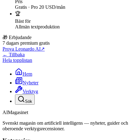
Pris
Gratis · Pro 20 USD/mån
🏆
Bäst för
Allmän textproduktion
🎁 Erbjudande
7 dagars premium gratis
Prova Leonardo AI
↗
← Tillbaka
Hela topplistan
Hem
Nyheter
Verktyg
Sök
AI
Magasinet
Svenskt magasin om artificiell intelligens — nyheter, guider och
oberoende verktygsrecensioner.