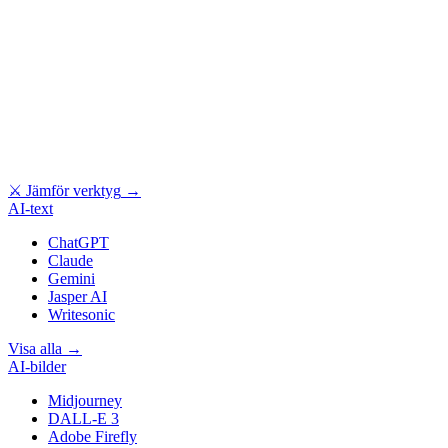
⚔
Jämför verktyg
→
AI-text
ChatGPT
Claude
Gemini
Jasper AI
Writesonic
Visa alla
→
AI-bilder
Midjourney
DALL-E 3
Adobe Firefly