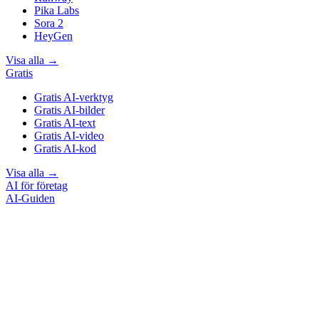
Pika Labs
Sora 2
HeyGen
Visa alla
→
Gratis
Gratis AI-verktyg
Gratis AI-bilder
Gratis AI-text
Gratis AI-video
Gratis AI-kod
Visa alla
→
AI för företag
AI-Guiden