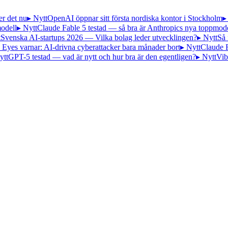
er det nu
▸ Nytt
OpenAI öppnar sitt första nordiska kontor i Stockholm
▸
odell
▸ Nytt
Claude Fable 5 testad — så bra är Anthropics nya toppmode
t
Svenska AI-startups 2026 — Vilka bolag leder utvecklingen?
▸ Nytt
Så 
 Eyes varnar: AI-drivna cyberattacker bara månader bort
▸ Nytt
Claude 
ytt
GPT-5 testad — vad är nytt och hur bra är den egentligen?
▸ Nytt
Vib