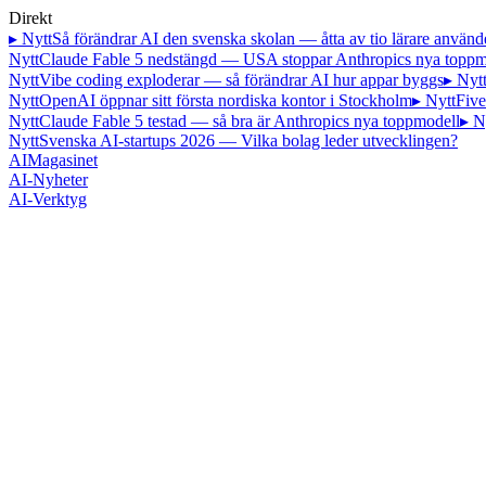
Direkt
▸ Nytt
Så förändrar AI den svenska skolan — åtta av tio lärare använd
Nytt
Claude Fable 5 nedstängd — USA stoppar Anthropics nya toppm
Nytt
Vibe coding exploderar — så förändrar AI hur appar byggs
▸ Nyt
Nytt
OpenAI öppnar sitt första nordiska kontor i Stockholm
▸ Nytt
Five
Nytt
Claude Fable 5 testad — så bra är Anthropics nya toppmodell
▸ N
Nytt
Svenska AI-startups 2026 — Vilka bolag leder utvecklingen?
AI
Magasinet
AI-Nyheter
AI-Verktyg