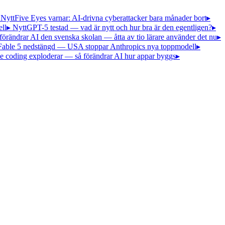
 Nytt
Five Eyes varnar: AI-drivna cyberattacker bara månader bort
▸
ll
▸ Nytt
GPT-5 testad — vad är nytt och hur bra är den egentligen?
▸
förändrar AI den svenska skolan — åtta av tio lärare använder det nu
▸
Fable 5 nedstängd — USA stoppar Anthropics nya toppmodell
▸
e coding exploderar — så förändrar AI hur appar byggs
▸