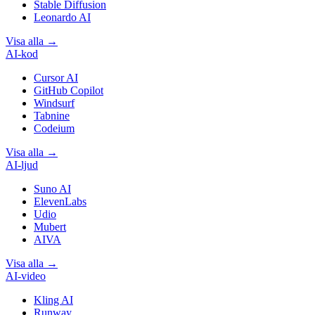
Stable Diffusion
Leonardo AI
Visa alla
→
AI-kod
Cursor AI
GitHub Copilot
Windsurf
Tabnine
Codeium
Visa alla
→
AI-ljud
Suno AI
ElevenLabs
Udio
Mubert
AIVA
Visa alla
→
AI-video
Kling AI
Runway