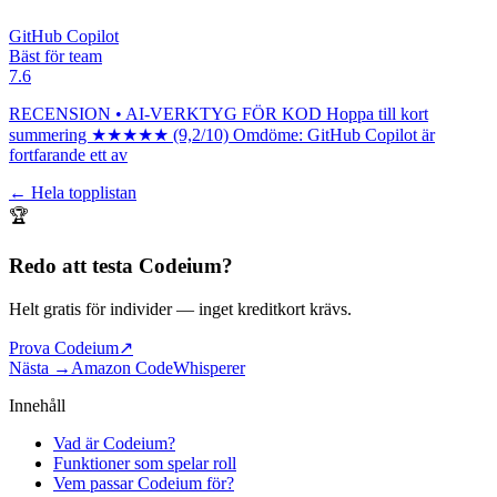
GitHub Copilot
Bäst för team
7.6
RECENSION • AI-VERKTYG FÖR KOD Hoppa till kort
summering ★★★★★ (9,2/10) Omdöme: GitHub Copilot är
fortfarande ett av
← Hela topplistan
🏆
Redo att testa
Codeium
?
Helt gratis för individer
— inget kreditkort krävs.
Prova Codeium
↗
Nästa →
Amazon CodeWhisperer
Innehåll
Vad är Codeium?
Funktioner som spelar roll
Vem passar Codeium för?