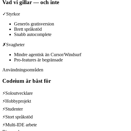
Vad vi gillar — och inte
✓
Styrkor
Generös gratisversion
Brett språkstöd
Snabb autocomplete
✗
Svagheter
Mindre agentisk än Cursor/Windsurf
Pro-features är begränsade
Användningsområden
Codeium
är bäst för
⚡
Soloutvecklare
⚡
Hobbyprojekt
⚡
Studenter
⚡
Stort språkstöd
⚡
Multi-IDE arbete