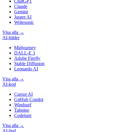
ChatGPT
Claude
Gemini
Jasper AI
Writesonic
Visa alla
→
AI-bilder
Midjourney
DALL-E 3
Adobe Firefly
Stable Diffusion
Leonardo AI
Visa alla
→
AI-kod
Cursor AI
GitHub Copilot
Windsurf
Tabnine
Codeium
Visa alla
→
AI-ljud