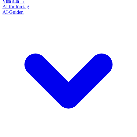
Visa alla
→
AI för företag
AI-Guiden