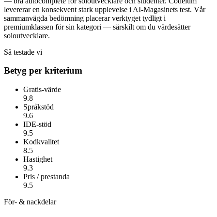
— bra autocomplete för soloutvecklare och studenter.
Codeium
levererar en konsekvent stark upplevelse i AI-Magasinets test. Vår
sammanvägda bedömning placerar verktyget tydligt i
premiumklassen för sin kategori — särskilt om du värdesätter
soloutvecklare
.
Så testade vi
Betyg per kriterium
Gratis-värde
9.8
Språkstöd
9.6
IDE-stöd
9.5
Kodkvalitet
8.5
Hastighet
9.3
Pris / prestanda
9.5
För- & nackdelar