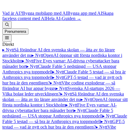
Vad är AI?
Bygga mobilapp med AI
Bygga app med AI
Skapa
faceless content med AI
Hela AI-Guiden
→
Prenumerera
Direkt
▸ Nytt
Så förändrar AI den svenska skolan — åtta av tio lärare
använder det nu
▸ Nytt
OpenAI öppnar sitt första nordiska kontor i
Stockholm
▸ Nytt
Five Eyes varnar: AI-drivna cyberattacker bara
månader bort
▸ Nytt
Claude Fable 5 nedstängd — USA stoppar
Anthropics nya toppmodell
▸ Nytt
Claude Fable 5 testad — så bra är
Anthropics nya toppmodell
▸ Nytt
GPT-5 testad — vad är nytt och
hur bra är den egentligen?
▸ Nytt
Vibe coding exploderar — så
förändrar AI hur appar byggs
▸ Nytt
Svenska AI-startups 2026 —
Vilka bolag leder utvecklingen?
▸ Nytt
Så förändrar AI den svenska
skolan — åtta av tio lärare använder det nu
▸ Nytt
OpenAI öppnar sitt
första nordiska kontor i Stockholm
▸ Nytt
Five Eyes varnar: AI-
drivna cyberattacker bara månader bort
▸ Nytt
Claude Fable 5
nedstängd — USA stoppar Anthropics nya toppmodell
▸ Nytt
Claude
Fable 5 testad — så bra är Anthropics nya toppmodell
▸ Nytt
GPT-5
testad — vad är nytt och hur bra är den egentligen?
▸ Nytt
Vibe