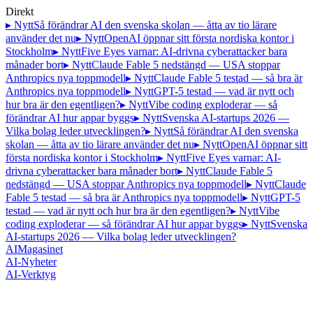
Direkt
▸ Nytt
Så förändrar AI den svenska skolan — åtta av tio lärare
använder det nu
▸ Nytt
OpenAI öppnar sitt första nordiska kontor i
Stockholm
▸ Nytt
Five Eyes varnar: AI-drivna cyberattacker bara
månader bort
▸ Nytt
Claude Fable 5 nedstängd — USA stoppar
Anthropics nya toppmodell
▸ Nytt
Claude Fable 5 testad — så bra är
Anthropics nya toppmodell
▸ Nytt
GPT-5 testad — vad är nytt och
hur bra är den egentligen?
▸ Nytt
Vibe coding exploderar — så
förändrar AI hur appar byggs
▸ Nytt
Svenska AI-startups 2026 —
Vilka bolag leder utvecklingen?
▸ Nytt
Så förändrar AI den svenska
skolan — åtta av tio lärare använder det nu
▸ Nytt
OpenAI öppnar sitt
första nordiska kontor i Stockholm
▸ Nytt
Five Eyes varnar: AI-
drivna cyberattacker bara månader bort
▸ Nytt
Claude Fable 5
nedstängd — USA stoppar Anthropics nya toppmodell
▸ Nytt
Claude
Fable 5 testad — så bra är Anthropics nya toppmodell
▸ Nytt
GPT-5
testad — vad är nytt och hur bra är den egentligen?
▸ Nytt
Vibe
coding exploderar — så förändrar AI hur appar byggs
▸ Nytt
Svenska
AI-startups 2026 — Vilka bolag leder utvecklingen?
AI
Magasinet
AI-Nyheter
AI-Verktyg