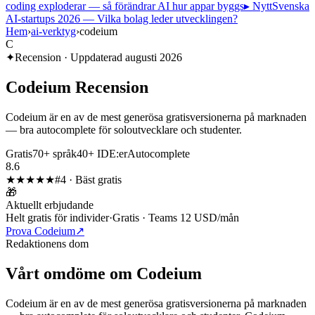
coding exploderar — så förändrar AI hur appar byggs
▸ Nytt
Svenska
AI-startups 2026 — Vilka bolag leder utvecklingen?
Hem
›
ai-verktyg
›
codeium
C
✦
Recension · Uppdaterad
augusti 2026
Codeium
Recension
Codeium är en av de mest generösa gratisversionerna på marknaden
— bra autocomplete för soloutvecklare och studenter.
Gratis
70+ språk
40+ IDE:er
Autocomplete
8.6
★★★★
★
#
4
·
Bäst gratis
🎁
Aktuellt erbjudande
Helt gratis för individer
·
Gratis · Teams 12 USD/mån
Prova Codeium
↗
Redaktionens dom
Vårt omdöme om
Codeium
Codeium är en av de mest generösa gratisversionerna på marknaden