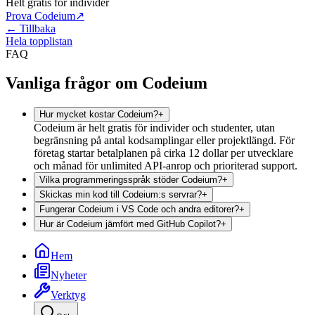
Helt gratis för individer
Prova Codeium
↗
← Tillbaka
Hela topplistan
FAQ
Vanliga frågor om Codeium
Hur mycket kostar Codeium?
+
Codeium är helt gratis för individer och studenter, utan
begränsning på antal kodsamplingar eller projektlängd. För
företag startar betalplanen på cirka 12 dollar per utvecklare
och månad för unlimited API-anrop och prioriterad support.
Vilka programmeringsspråk stöder Codeium?
+
Skickas min kod till Codeium:s servrar?
+
Fungerar Codeium i VS Code och andra editorer?
+
Hur är Codeium jämfört med GitHub Copilot?
+
Hem
Nyheter
Verktyg