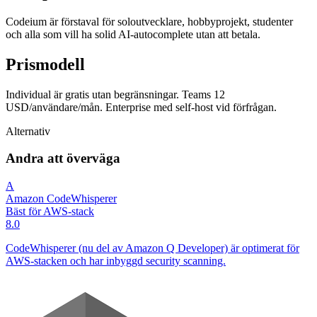
Codeium är förstaval för soloutvecklare, hobbyprojekt, studenter
och alla som vill ha solid AI-autocomplete utan att betala.
Prismodell
Individual är gratis utan begränsningar. Teams 12
USD/användare/mån. Enterprise med self-host vid förfrågan.
Alternativ
Andra att överväga
A
Amazon CodeWhisperer
Bäst för AWS-stack
8.0
CodeWhisperer (nu del av Amazon Q Developer) är optimerat för
AWS-stacken och har inbyggd security scanning.