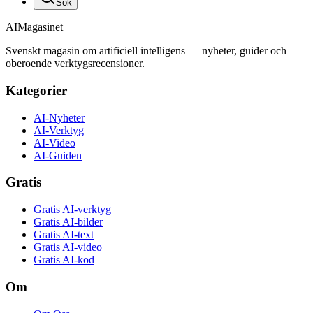
Sök
AI
Magasinet
Svenskt magasin om artificiell intelligens — nyheter, guider och
oberoende verktygsrecensioner.
Kategorier
AI-Nyheter
AI-Verktyg
AI-Video
AI-Guiden
Gratis
Gratis AI-verktyg
Gratis AI-bilder
Gratis AI-text
Gratis AI-video
Gratis AI-kod
Om