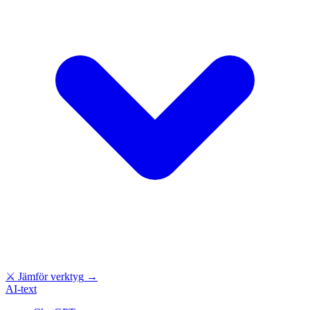
⚔
Jämför verktyg
→
AI-text