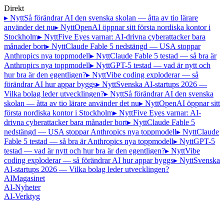
Direkt
▸ Nytt
Så förändrar AI den svenska skolan — åtta av tio lärare
använder det nu
▸ Nytt
OpenAI öppnar sitt första nordiska kontor i
Stockholm
▸ Nytt
Five Eyes varnar: AI-drivna cyberattacker bara
månader bort
▸ Nytt
Claude Fable 5 nedstängd — USA stoppar
Anthropics nya toppmodell
▸ Nytt
Claude Fable 5 testad — så bra är
Anthropics nya toppmodell
▸ Nytt
GPT-5 testad — vad är nytt och
hur bra är den egentligen?
▸ Nytt
Vibe coding exploderar — så
förändrar AI hur appar byggs
▸ Nytt
Svenska AI-startups 2026 —
Vilka bolag leder utvecklingen?
▸ Nytt
Så förändrar AI den svenska
skolan — åtta av tio lärare använder det nu
▸ Nytt
OpenAI öppnar sitt
första nordiska kontor i Stockholm
▸ Nytt
Five Eyes varnar: AI-
drivna cyberattacker bara månader bort
▸ Nytt
Claude Fable 5
nedstängd — USA stoppar Anthropics nya toppmodell
▸ Nytt
Claude
Fable 5 testad — så bra är Anthropics nya toppmodell
▸ Nytt
GPT-5
testad — vad är nytt och hur bra är den egentligen?
▸ Nytt
Vibe
coding exploderar — så förändrar AI hur appar byggs
▸ Nytt
Svenska
AI-startups 2026 — Vilka bolag leder utvecklingen?
AI
Magasinet
AI-Nyheter
AI-Verktyg