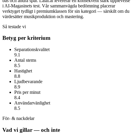
bas och andra spår.
Lalal.ai
levererar en konsekvent stark upplevelse
i AI-Magasinets test. Vår sammanvägda bedömning placerar
verktyget tydligt i premiumklassen för sin kategori — särskilt om du
värdesätter
musikproduktion och mastering
.
Så testade vi
Betyg per kriterium
Separationskvalitet
9.1
Antal stems
8.5
Hastighet
8.8
Ljudbevarande
8.9
Pris per minut
8.4
Användarvänlighet
8.5
För- & nackdelar
Vad vi gillar — och inte