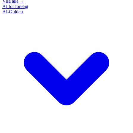
Visa alla
→
AI för företag
AI-Guiden