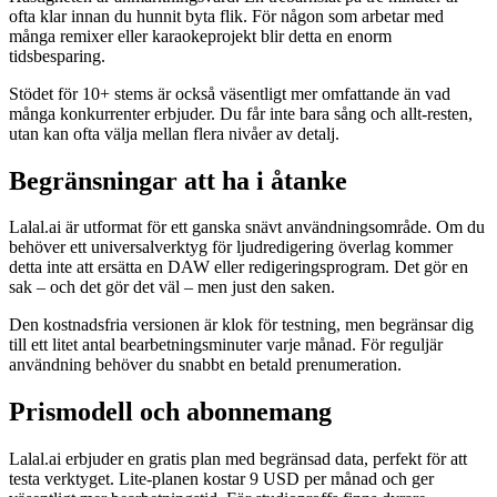
ofta klar innan du hunnit byta flik. För någon som arbetar med
många remixer eller karaokeprojekt blir detta en enorm
tidsbesparing.
Stödet för 10+ stems är också väsentligt mer omfattande än vad
många konkurrenter erbjuder. Du får inte bara sång och allt-resten,
utan kan ofta välja mellan flera nivåer av detalj.
Begränsningar att ha i åtanke
Lalal.ai är utformat för ett ganska snävt användningsområde. Om du
behöver ett universalverktyg för ljudredigering överlag kommer
detta inte att ersätta en DAW eller redigeringsprogram. Det gör en
sak – och det gör det väl – men just den saken.
Den kostnadsfria versionen är klok för testning, men begränsar dig
till ett litet antal bearbetningsminuter varje månad. För reguljär
användning behöver du snabbt en betald prenumeration.
Prismodell och abonnemang
Lalal.ai erbjuder en gratis plan med begränsad data, perfekt för att
testa verktyget. Lite-planen kostar 9 USD per månad och ger