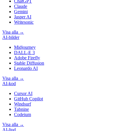
ChatGPT
Claude
Gemini
Jasper AI
Writesonic
Visa alla
→
AI-bilder
Midjourney
DALL-E 3
Adobe Firefly
Stable Diffusion
Leonardo AI
Visa alla
→
AI-kod
Cursor AI
GitHub Copilot
Windsurf
Tabnine
Codeium
Visa alla
→
AI-ljud