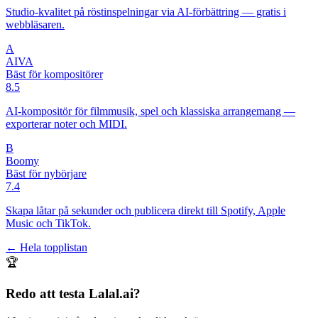
Studio-kvalitet på röstinspelningar via AI-förbättring — gratis i
webbläsaren.
A
AIVA
Bäst för kompositörer
8.5
AI-kompositör för filmmusik, spel och klassiska arrangemang —
exporterar noter och MIDI.
B
Boomy
Bäst för nybörjare
7.4
Skapa låtar på sekunder och publicera direkt till Spotify, Apple
Music och TikTok.
← Hela topplistan
🏆
Redo att testa
Lalal.ai
?