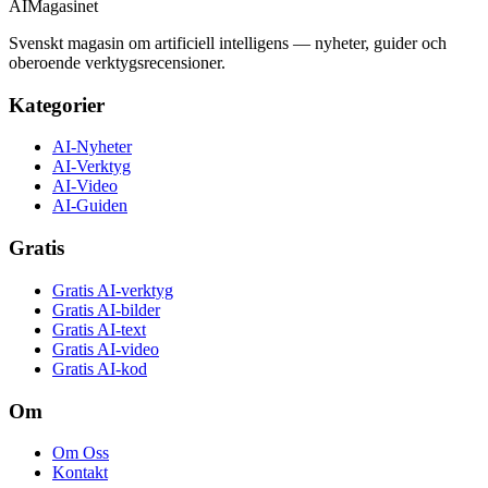
AI
Magasinet
Svenskt magasin om artificiell intelligens — nyheter, guider och
oberoende verktygsrecensioner.
Kategorier
AI-Nyheter
AI-Verktyg
AI-Video
AI-Guiden
Gratis
Gratis AI-verktyg
Gratis AI-bilder
Gratis AI-text
Gratis AI-video
Gratis AI-kod
Om
Om Oss
Kontakt