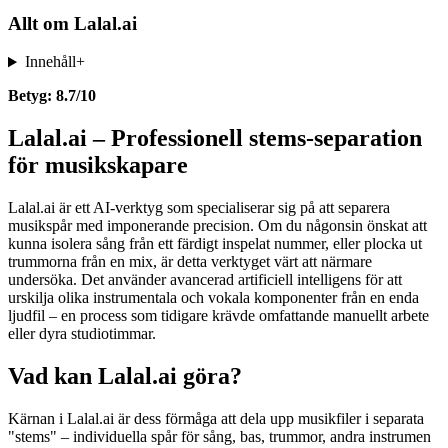
Allt om
Lalal.ai
Innehåll
+
Betyg: 8.7/10
Lalal.ai – Professionell stems-separation
för musikskapare
Lalal.ai är ett AI-verktyg som specialiserar sig på att separera
musikspår med imponerande precision. Om du någonsin önskat att
kunna isolera sång från ett färdigt inspelat nummer, eller plocka ut
trummorna från en mix, är detta verktyget värt att närmare
undersöka. Det använder avancerad artificiell intelligens för att
urskilja olika instrumentala och vokala komponenter från en enda
ljudfil – en process som tidigare krävde omfattande manuellt arbete
eller dyra studiotimmar.
Vad kan Lalal.ai göra?
Kärnan i Lalal.ai är dess förmåga att dela upp musikfiler i separata
"stems" – individuella spår för sång, bas, trummor, andra instrumen