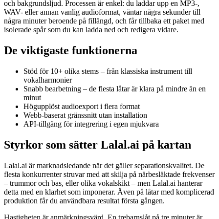
och bakgrundsljud. Processen är enkel: du laddar upp en MP3-,
WAV- eller annan vanlig audioformat, väntar några sekunder till
några minuter beroende på fillängd, och får tillbaka ett paket med
isolerade spår som du kan ladda ned och redigera vidare.
De viktigaste funktionerna
Stöd för 10+ olika stems – från klassiska instrument till
vokalharmonier
Snabb bearbetning – de flesta låtar är klara på mindre än en
minut
Högupplöst audioexport i flera format
Webb-baserat gränssnitt utan installation
API-tillgång för integrering i egen mjukvara
Styrkor som sätter Lalal.ai på kartan
Lalal.ai är marknadsledande när det gäller separationskvalitet. De
flesta konkurrenter struvar med att skilja på närbesläktade frekvenser
– trummor och bas, eller olika vokalskikt – men Lalal.ai hanterar
detta med en klarhet som imponerar. Även på låtar med komplicerad
produktion får du användbara resultat första gången.
Hastigheten är anmärkningsvärd. En trebarnslåt på tre minuter är