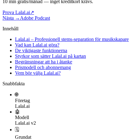
10 min gratis/månad
— inget kreditkort krävs.
Prova Lalal.ai
↗
Nästa →
Adobe Podcast
Innehåll
Lalal.ai – Professionell stems-separation för musikskapare
Vad kan Lalal.ai göra?
De viktigaste funktionerna
Styrkor som sätter Lalal.ai på kartan
Begränsningar att ha i åtanke
Prismodell och abonnemang
Vem bör välja Lalal.ai?
Snabbfakta
🌐
Företag
Lalal.ai
🤖
Modell
Lalal.ai v2
🗓
Grundat