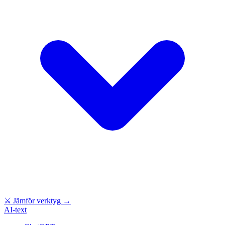
⚔
Jämför verktyg
→
AI-text