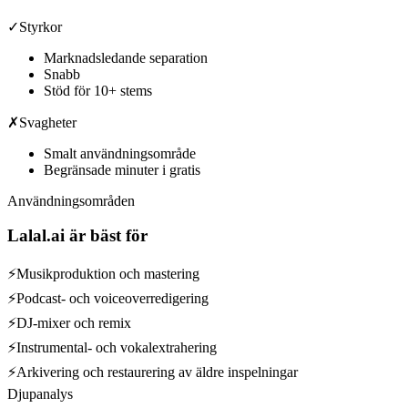
✓
Styrkor
Marknadsledande separation
Snabb
Stöd för 10+ stems
✗
Svagheter
Smalt användningsområde
Begränsade minuter i gratis
Användningsområden
Lalal.ai
är bäst för
⚡
Musikproduktion och mastering
⚡
Podcast- och voiceoverredigering
⚡
DJ-mixer och remix
⚡
Instrumental- och vokalextrahering
⚡
Arkivering och restaurering av äldre inspelningar
Djupanalys