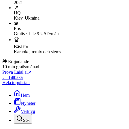
2021
📍
HQ
Kiev, Ukraina
💲
Pris
Gratis · Lite 9 USD/mån
🏆
Bäst för
Karaoke, remix och stems
🎁 Erbjudande
10 min gratis/månad
Prova Lalal.ai
↗
← Tillbaka
Hela topplistan
Hem
Nyheter
Verktyg
Sök