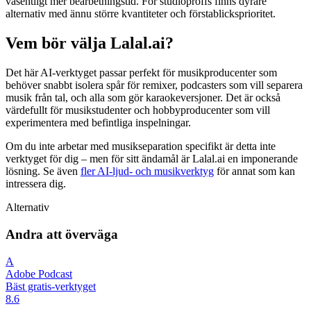
väsentligt mer bearbetningstid. För studioproffs finns dyrare
alternativ med ännu större kvantiteter och förstablicksprioritet.
Vem bör välja Lalal.ai?
Det här AI-verktyget passar perfekt för musikproducenter som
behöver snabbt isolera spår för remixer, podcasters som vill separera
musik från tal, och alla som gör karaokeversjoner. Det är också
värdefullt för musikstudenter och hobbyproducenter som vill
experimentera med befintliga inspelningar.
Om du inte arbetar med musikseparation specifikt är detta inte
verktyget för dig – men för sitt ändamål är Lalal.ai en imponerande
lösning. Se även
fler AI-ljud- och musikverktyg
för annat som kan
intressera dig.
Alternativ
Andra att överväga
A
Adobe Podcast
Bäst gratis-verktyget
8.6