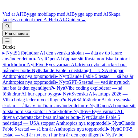
Vad är AI?
Bygga mobilapp med AI
Bygga app med AI
Skapa
faceless content med AI
Hela AI-Guiden
→
Prenumerera
Direkt
▸ Nytt
Så förändrar AI den svenska skolan — åtta av tio lärare
använder det nu
▸ Nytt
OpenAI öppnar sitt första nordiska kontor i
Stockholm
▸ Nytt
Five Eyes varnar: AI-drivna cyberattacker bara
månader bort
▸ Nytt
Claude Fable 5 nedstängd — USA stoppar
Anthropics nya toppmodell
▸ Nytt
Claude Fable 5 testad — så bra är
Anthropics nya toppmodell
▸ Nytt
GPT-5 testad — vad är nytt och
hur bra är den egentligen?
▸ Nytt
Vibe coding exploderar — så
förändrar AI hur appar byggs
▸ Nytt
Svenska AI-startups 2026 —
Vilka bolag leder utvecklingen?
▸ Nytt
Så förändrar AI den svenska
skolan — åtta av tio lärare använder det nu
▸ Nytt
OpenAI öppnar sitt
första nordiska kontor i Stockholm
▸ Nytt
Five Eyes varnar: AI-
drivna cyberattacker bara månader bort
▸ Nytt
Claude Fable 5
nedstängd — USA stoppar Anthropics nya toppmodell
▸ Nytt
Claude
Fable 5 testad — så bra är Anthropics nya toppmodell
▸ Nytt
GPT-5
testad — vad är nytt och hur bra är den egentligen?
▸ Nytt
Vibe