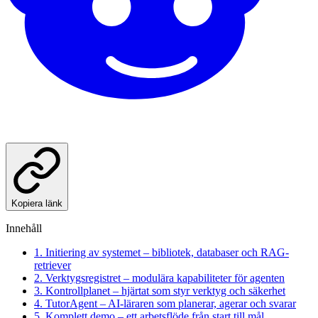
Kopiera länk
Innehåll
1. Initiering av systemet – bibliotek, databaser och RAG-
retriever
2. Verktygsregistret – modulära kapabiliteter för agenten
3. Kontrollplanet – hjärtat som styr verktyg och säkerhet
4. TutorAgent – AI-läraren som planerar, agerar och svarar
5. Komplett demo – ett arbetsflöde från start till mål