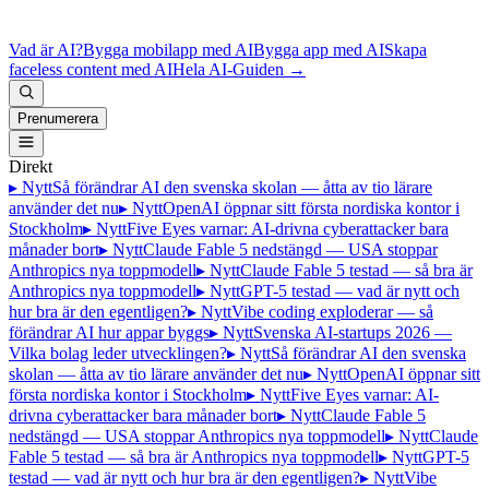
Vad är AI?
Bygga mobilapp med AI
Bygga app med AI
Skapa
faceless content med AI
Hela AI-Guiden
→
Prenumerera
Direkt
▸ Nytt
Så förändrar AI den svenska skolan — åtta av tio lärare
använder det nu
▸ Nytt
OpenAI öppnar sitt första nordiska kontor i
Stockholm
▸ Nytt
Five Eyes varnar: AI-drivna cyberattacker bara
månader bort
▸ Nytt
Claude Fable 5 nedstängd — USA stoppar
Anthropics nya toppmodell
▸ Nytt
Claude Fable 5 testad — så bra är
Anthropics nya toppmodell
▸ Nytt
GPT-5 testad — vad är nytt och
hur bra är den egentligen?
▸ Nytt
Vibe coding exploderar — så
förändrar AI hur appar byggs
▸ Nytt
Svenska AI-startups 2026 —
Vilka bolag leder utvecklingen?
▸ Nytt
Så förändrar AI den svenska
skolan — åtta av tio lärare använder det nu
▸ Nytt
OpenAI öppnar sitt
första nordiska kontor i Stockholm
▸ Nytt
Five Eyes varnar: AI-
drivna cyberattacker bara månader bort
▸ Nytt
Claude Fable 5
nedstängd — USA stoppar Anthropics nya toppmodell
▸ Nytt
Claude
Fable 5 testad — så bra är Anthropics nya toppmodell
▸ Nytt
GPT-5
testad — vad är nytt och hur bra är den egentligen?
▸ Nytt
Vibe