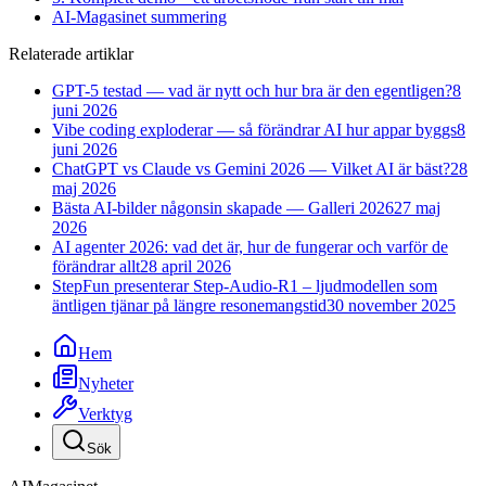
AI-Magasinet summering
Relaterade artiklar
GPT-5 testad — vad är nytt och hur bra är den egentligen?
8
juni 2026
Vibe coding exploderar — så förändrar AI hur appar byggs
8
juni 2026
ChatGPT vs Claude vs Gemini 2026 — Vilket AI är bäst?
28
maj 2026
Bästa AI-bilder någonsin skapade — Galleri 2026
27 maj
2026
AI agenter 2026: vad det är, hur de fungerar och varför de
förändrar allt
28 april 2026
StepFun presenterar Step-Audio-R1 – ljudmodellen som
äntligen tjänar på längre resonemangstid
30 november 2025
Hem
Nyheter
Verktyg
Sök