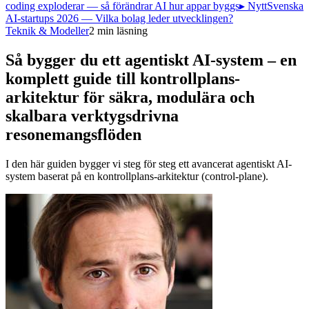
coding exploderar — så förändrar AI hur appar byggs
▸ Nytt
Svenska
AI-startups 2026 — Vilka bolag leder utvecklingen?
Teknik & Modeller
2
min läsning
Så bygger du ett agentiskt AI-system – en
komplett guide till kontrollplans-
arkitektur för säkra, modulära och
skalbara verktygsdrivna
resonemangsflöden
I den här guiden bygger vi steg för steg ett avancerat agentiskt AI-
system baserat på en kontrollplans-arkitektur (control-plane).