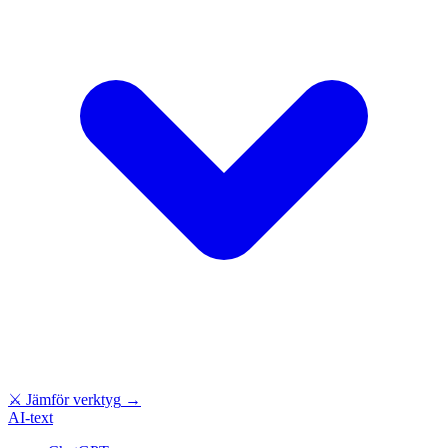
⚔
Jämför verktyg
→
AI-text