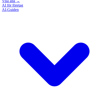
Visa alla
→
AI för företag
AI-Guiden