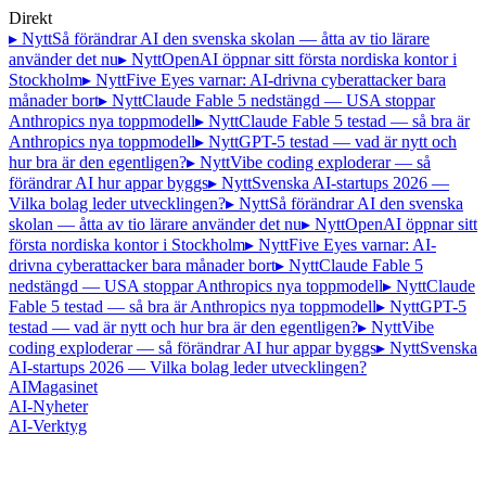
Direkt
▸ Nytt
Så förändrar AI den svenska skolan — åtta av tio lärare
använder det nu
▸ Nytt
OpenAI öppnar sitt första nordiska kontor i
Stockholm
▸ Nytt
Five Eyes varnar: AI-drivna cyberattacker bara
månader bort
▸ Nytt
Claude Fable 5 nedstängd — USA stoppar
Anthropics nya toppmodell
▸ Nytt
Claude Fable 5 testad — så bra är
Anthropics nya toppmodell
▸ Nytt
GPT-5 testad — vad är nytt och
hur bra är den egentligen?
▸ Nytt
Vibe coding exploderar — så
förändrar AI hur appar byggs
▸ Nytt
Svenska AI-startups 2026 —
Vilka bolag leder utvecklingen?
▸ Nytt
Så förändrar AI den svenska
skolan — åtta av tio lärare använder det nu
▸ Nytt
OpenAI öppnar sitt
första nordiska kontor i Stockholm
▸ Nytt
Five Eyes varnar: AI-
drivna cyberattacker bara månader bort
▸ Nytt
Claude Fable 5
nedstängd — USA stoppar Anthropics nya toppmodell
▸ Nytt
Claude
Fable 5 testad — så bra är Anthropics nya toppmodell
▸ Nytt
GPT-5
testad — vad är nytt och hur bra är den egentligen?
▸ Nytt
Vibe
coding exploderar — så förändrar AI hur appar byggs
▸ Nytt
Svenska
AI-startups 2026 — Vilka bolag leder utvecklingen?
AI
Magasinet
AI-Nyheter
AI-Verktyg