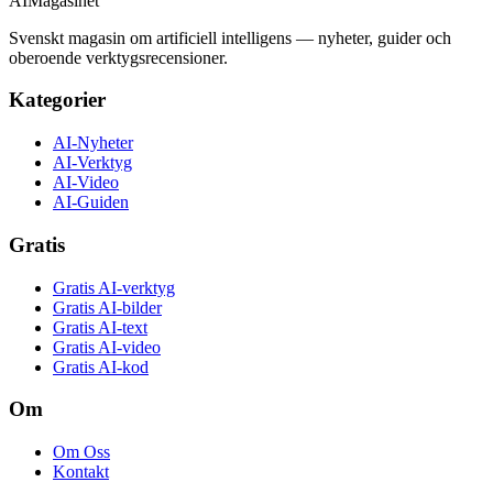
AI
Magasinet
Svenskt magasin om artificiell intelligens — nyheter, guider och
oberoende verktygsrecensioner.
Kategorier
AI-Nyheter
AI-Verktyg
AI-Video
AI-Guiden
Gratis
Gratis AI-verktyg
Gratis AI-bilder
Gratis AI-text
Gratis AI-video
Gratis AI-kod
Om
Om Oss
Kontakt