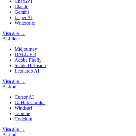
ChatGPT
Claude
Gemini
Jasper AI
Writesonic
Visa alla
→
AI-bilder
Midjourney
DALL-E 3
Adobe Firefly
Stable Diffusion
Leonardo AI
Visa alla
→
AI-kod
Cursor AI
GitHub Copilot
Windsurf
Tabnine
Codeium
Visa alla
→
AI-ljud