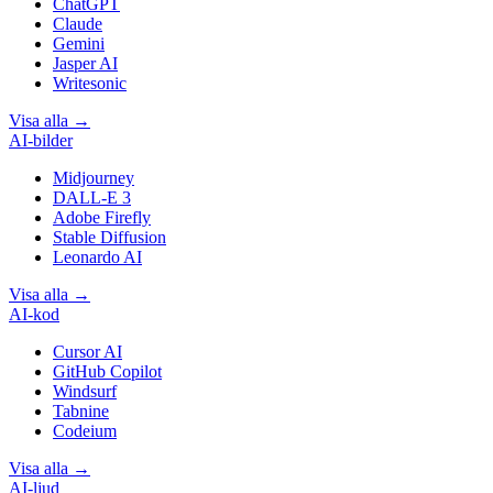
ChatGPT
Claude
Gemini
Jasper AI
Writesonic
Visa alla
→
AI-bilder
Midjourney
DALL-E 3
Adobe Firefly
Stable Diffusion
Leonardo AI
Visa alla
→
AI-kod
Cursor AI
GitHub Copilot
Windsurf
Tabnine
Codeium
Visa alla
→
AI-ljud