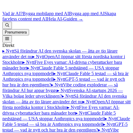
Vad är AI?
Bygga mobilapp med AI
Bygga app med AI
Skapa
faceless content med AI
Hela AI-Guiden
→
Prenumerera
Direkt
▸ Nytt
Så förändrar AI den svenska skolan — åtta av tio lärare
använder det nu
▸ Nytt
OpenAI öppnar sitt första nordiska kontor i
Stockholm
▸ Nytt
Five Eyes varnar: AI-drivna cyberattacker bara
månader bort
▸ Nytt
Claude Fable 5 nedstängd — USA stoppar
Anthropics nya toppmodell
▸ Nytt
Claude Fable 5 testad — så bra är
Anthropics nya toppmodell
▸ Nytt
GPT-5 testad — vad är nytt och
hur bra är den egentligen?
▸ Nytt
Vibe coding exploderar — så
förändrar AI hur appar byggs
▸ Nytt
Svenska AI-startups 2026 —
Vilka bolag leder utvecklingen?
▸ Nytt
Så förändrar AI den svenska
skolan — åtta av tio lärare använder det nu
▸ Nytt
OpenAI öppnar sitt
första nordiska kontor i Stockholm
▸ Nytt
Five Eyes varnar: AI-
drivna cyberattacker bara månader bort
▸ Nytt
Claude Fable 5
nedstängd — USA stoppar Anthropics nya toppmodell
▸ Nytt
Claude
Fable 5 testad — så bra är Anthropics nya toppmodell
▸ Nytt
GPT-5
testad — vad är nytt och hur bra är den egentligen?
▸ Nytt
Vibe