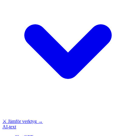
⚔
Jämför verktyg
→
AI-text