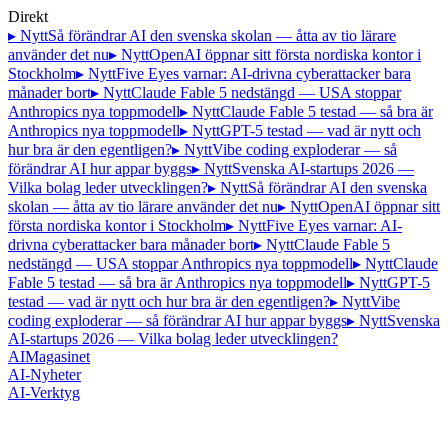
Direkt
▸ Nytt
Så förändrar AI den svenska skolan — åtta av tio lärare
använder det nu
▸ Nytt
OpenAI öppnar sitt första nordiska kontor i
Stockholm
▸ Nytt
Five Eyes varnar: AI-drivna cyberattacker bara
månader bort
▸ Nytt
Claude Fable 5 nedstängd — USA stoppar
Anthropics nya toppmodell
▸ Nytt
Claude Fable 5 testad — så bra är
Anthropics nya toppmodell
▸ Nytt
GPT-5 testad — vad är nytt och
hur bra är den egentligen?
▸ Nytt
Vibe coding exploderar — så
förändrar AI hur appar byggs
▸ Nytt
Svenska AI-startups 2026 —
Vilka bolag leder utvecklingen?
▸ Nytt
Så förändrar AI den svenska
skolan — åtta av tio lärare använder det nu
▸ Nytt
OpenAI öppnar sitt
första nordiska kontor i Stockholm
▸ Nytt
Five Eyes varnar: AI-
drivna cyberattacker bara månader bort
▸ Nytt
Claude Fable 5
nedstängd — USA stoppar Anthropics nya toppmodell
▸ Nytt
Claude
Fable 5 testad — så bra är Anthropics nya toppmodell
▸ Nytt
GPT-5
testad — vad är nytt och hur bra är den egentligen?
▸ Nytt
Vibe
coding exploderar — så förändrar AI hur appar byggs
▸ Nytt
Svenska
AI-startups 2026 — Vilka bolag leder utvecklingen?
AI
Magasinet
AI-Nyheter
AI-Verktyg