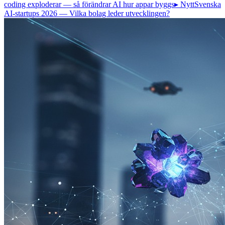
coding exploderar — så förändrar AI hur appar byggs
▸ Nytt
Svenska
AI-startups 2026 — Vilka bolag leder utvecklingen?