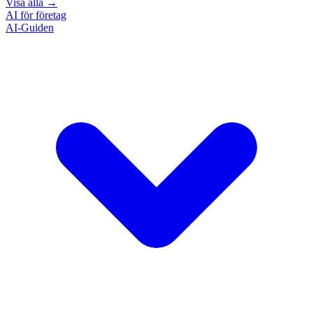
Visa alla
→
AI för företag
AI-Guiden