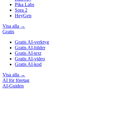
Pika Labs
Sora 2
HeyGen
Visa alla
→
Gratis
Gratis AI-verktyg
Gratis AI-bilder
Gratis AI-text
Gratis AI-video
Gratis AI-kod
Visa alla
→
AI för företag
AI-Guiden