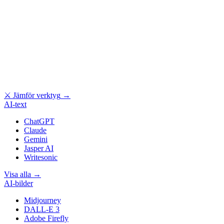
⚔
Jämför verktyg
→
AI-text
ChatGPT
Claude
Gemini
Jasper AI
Writesonic
Visa alla
→
AI-bilder
Midjourney
DALL-E 3
Adobe Firefly