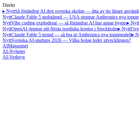
Direkt
▸ Nytt
Så förändrar AI den svenska skolan — åtta av tio lärare använd
Nytt
Claude Fable 5 nedstängd — USA stoppar Anthropics nya toppm
Nytt
Vibe coding exploderar — så förändrar AI hur appar byggs
▸ Nyt
Nytt
OpenAI öppnar sitt första nordiska kontor i Stockholm
▸ Nytt
Five
Nytt
Claude Fable 5 testad — så bra är Anthropics nya toppmodell
▸ N
Nytt
Svenska AI-startups 2026 — Vilka bolag leder utvecklingen?
AI
Magasinet
AI-Nyheter
AI-Verktyg