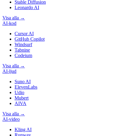
Stable Diffusion
Leonardo AI
Visa alla
→
AI-kod
Cursor AI
GitHub Copilot
Windsurf
Tabnine
Codeium
Visa alla
→
AI-ljud
Suno AI
ElevenLabs
Udio
Mubert
AIVA
Visa alla
→
AI-video
Kling AI
Runway