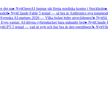
er det nu
▸ Nytt
OpenAI öppnar sitt första nordiska kontor i Stockholm
▸
odell
▸ Nytt
Claude Fable 5 testad — så bra är Anthropics nya toppmode
t
Svenska AI-startups 2026 — Vilka bolag leder utvecklingen?
▸ Nytt
Så 
 Eyes varnar: AI-drivna cyberattacker bara månader bort
▸ Nytt
Claude 
ytt
GPT-5 testad — vad är nytt och hur bra är den egentligen?
▸ Nytt
Vib