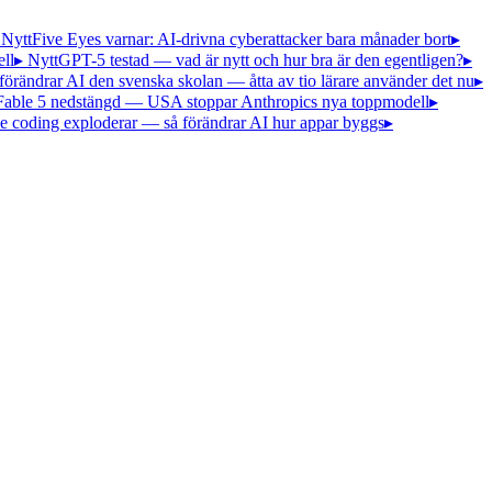
 Nytt
Five Eyes varnar: AI-drivna cyberattacker bara månader bort
▸
ll
▸ Nytt
GPT-5 testad — vad är nytt och hur bra är den egentligen?
▸
förändrar AI den svenska skolan — åtta av tio lärare använder det nu
▸
Fable 5 nedstängd — USA stoppar Anthropics nya toppmodell
▸
e coding exploderar — så förändrar AI hur appar byggs
▸