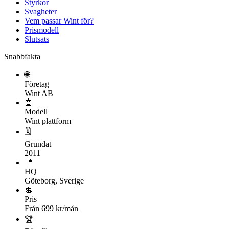
Styrkor
Svagheter
Vem passar Wint för?
Prismodell
Slutsats
Snabbfakta
🌐
Företag
Wint AB
🤖
Modell
Wint plattform
🗓
Grundat
2011
📍
HQ
Göteborg, Sverige
💲
Pris
Från 699 kr/mån
🏆