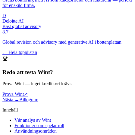
för enskild firma.
D
Deloitte AI
Bäst global advisory
8.7
Global revision och advisory med generative AI i bottenplattan.
← Hela topplistan
🏆
Redo att testa
Wint
?
Prova Wint
— inget kreditkort krävs.
Prova Wint
↗
Nästa →
Billogram
Innehåll
Vår analys av Wint
Funktioner som spelar roll
Användningsområden