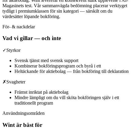
för aktiebolag.
Wint
levererar en konsekvent stark upplevelse i AI-
Magasinets test. Vår sammanvägda bedömning placerar verktyget
tydligt i premiumklassen för sin kategori — särskilt om du
värdesätter
löpande bokföring
.
För- & nackdelar
Vad vi gillar — och inte
✓
Styrkor
Svensk tjänst med svensk support
Kombinerar bokföringsprogram och byrå i ett
Heltäckande för aktiebolag — från bokföring till deklaration
✗
Svagheter
Främst inriktat på aktiebolag
Mindre lämpligt om du vill sköta bokföringen själv i ett
traditionellt program
Användningsområden
Wint
är bäst för