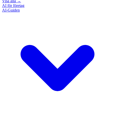
Visa alla
→
AI för företag
AI-Guiden