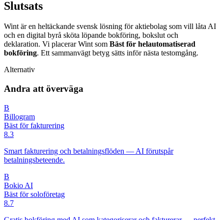
Slutsats
Wint är en heltäckande svensk lösning för aktiebolag som vill låta AI
och en digital byrå sköta löpande bokföring, bokslut och
deklaration. Vi placerar Wint som
Bäst för helautomatiserad
bokföring
. Ett sammanvägt betyg sätts inför nästa testomgång.
Alternativ
Andra att överväga
B
Billogram
Bäst för fakturering
8.3
Smart fakturering och betalningsflöden — AI förutspår
betalningsbeteende.
B
Bokio AI
Bäst för soloföretag
8.7
Gratis bokföring med AI som kategoriserar och fakturerar — perfekt