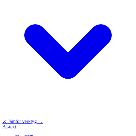
⚔
Jämför verktyg
→
AI-text