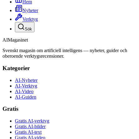
Hem
Nyheter
Verktyg
Sök
AI
Magasinet
Svenskt magasin om artificiell intelligens — nyheter, guider och
oberoende verktygsrecensioner.
Kategorier
AI-Nyheter
AI-Verktyg
AI-Video
AI-Guiden
Gratis
Gratis AI-verktyg
Gratis AI-bilder
Gratis AI-text
Gratis AI-video