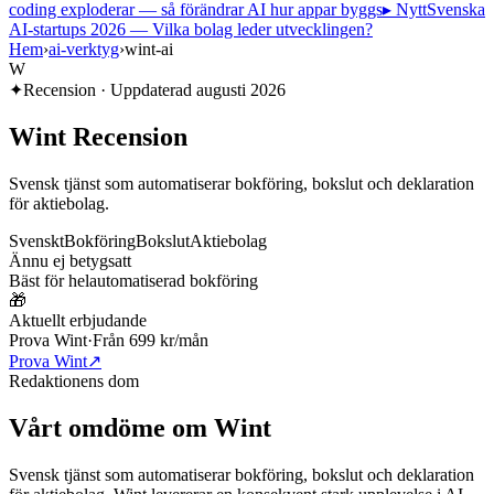
coding exploderar — så förändrar AI hur appar byggs
▸ Nytt
Svenska
AI-startups 2026 — Vilka bolag leder utvecklingen?
Hem
›
ai-verktyg
›
wint-ai
W
✦
Recension · Uppdaterad
augusti 2026
Wint
Recension
Svensk tjänst som automatiserar bokföring, bokslut och deklaration
för aktiebolag.
Svenskt
Bokföring
Bokslut
Aktiebolag
Ännu ej betygsatt
Bäst för helautomatiserad bokföring
🎁
Aktuellt erbjudande
Prova Wint
·
Från 699 kr/mån
Prova Wint
↗
Redaktionens dom
Vårt omdöme om
Wint
Svensk tjänst som automatiserar bokföring, bokslut och deklaration