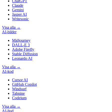
ChatGPT
Claude
Gemini
Jasper AI
Writesonic
Visa alla
→
AI-bilder
Midjourney
DALL-E 3
Adobe Firefly
Stable Diffusion
Leonardo AI
Visa alla
→
AI-kod
Cursor AI
GitHub Copilot
Windsurf
Tabnine
Codeium
Visa alla
→
AI-ljud