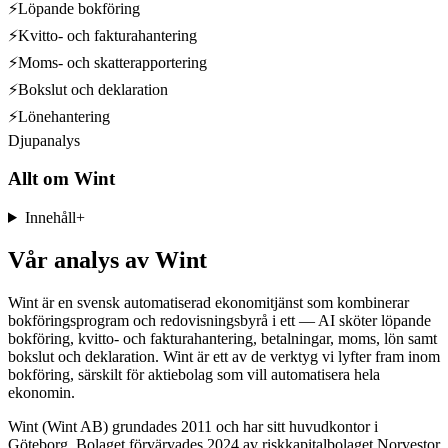
⚡
Löpande bokföring
⚡
Kvitto- och fakturahantering
⚡
Moms- och skatterapportering
⚡
Bokslut och deklaration
⚡
Lönehantering
Djupanalys
Allt om
Wint
Innehåll
+
Vår analys av Wint
Wint är en svensk automatiserad ekonomitjänst som kombinerar
bokföringsprogram och redovisningsbyrå i ett — AI sköter löpande
bokföring, kvitto- och fakturahantering, betalningar, moms, lön samt
bokslut och deklaration. Wint är ett av de verktyg vi lyfter fram inom
bokföring, särskilt för aktiebolag som vill automatisera hela
ekonomin.
Wint (Wint AB) grundades 2011 och har sitt huvudkontor i
Göteborg. Bolaget förvärvades 2024 av riskkapitalbolaget Norvestor