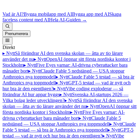
Vad är AI?
Bygga mobilapp med AI
Bygga app med AI
Skapa
faceless content med AI
Hela AI-Guiden
→
Prenumerera
Direkt
▸ Nytt
Så förändrar AI den svenska skolan — åtta av tio lärare
använder det nu
▸ Nytt
OpenAI öppnar sitt första nordiska kontor i
Stockholm
▸ Nytt
Five Eyes varnar: AI-drivna cyberattacker bara
månader bort
▸ Nytt
Claude Fable 5 nedstängd — USA stoppar
Anthropics nya toppmodell
▸ Nytt
Claude Fable 5 testad — så bra är
Anthropics nya toppmodell
▸ Nytt
GPT-5 testad — vad är nytt och
hur bra är den egentligen?
▸ Nytt
Vibe coding exploderar — så
förändrar AI hur appar byggs
▸ Nytt
Svenska AI-startups 2026 —
Vilka bolag leder utvecklingen?
▸ Nytt
Så förändrar AI den svenska
skolan — åtta av tio lärare använder det nu
▸ Nytt
OpenAI öppnar sitt
första nordiska kontor i Stockholm
▸ Nytt
Five Eyes varnar: AI-
drivna cyberattacker bara månader bort
▸ Nytt
Claude Fable 5
nedstängd — USA stoppar Anthropics nya toppmodell
▸ Nytt
Claude
Fable 5 testad — så bra är Anthropics nya toppmodell
▸ Nytt
GPT-5
testad — vad är nytt och hur bra är den egentligen?
▸ Nytt
Vibe