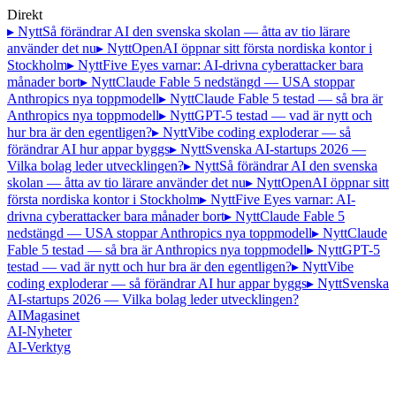
Direkt
▸ Nytt
Så förändrar AI den svenska skolan — åtta av tio lärare
använder det nu
▸ Nytt
OpenAI öppnar sitt första nordiska kontor i
Stockholm
▸ Nytt
Five Eyes varnar: AI-drivna cyberattacker bara
månader bort
▸ Nytt
Claude Fable 5 nedstängd — USA stoppar
Anthropics nya toppmodell
▸ Nytt
Claude Fable 5 testad — så bra är
Anthropics nya toppmodell
▸ Nytt
GPT-5 testad — vad är nytt och
hur bra är den egentligen?
▸ Nytt
Vibe coding exploderar — så
förändrar AI hur appar byggs
▸ Nytt
Svenska AI-startups 2026 —
Vilka bolag leder utvecklingen?
▸ Nytt
Så förändrar AI den svenska
skolan — åtta av tio lärare använder det nu
▸ Nytt
OpenAI öppnar sitt
första nordiska kontor i Stockholm
▸ Nytt
Five Eyes varnar: AI-
drivna cyberattacker bara månader bort
▸ Nytt
Claude Fable 5
nedstängd — USA stoppar Anthropics nya toppmodell
▸ Nytt
Claude
Fable 5 testad — så bra är Anthropics nya toppmodell
▸ Nytt
GPT-5
testad — vad är nytt och hur bra är den egentligen?
▸ Nytt
Vibe
coding exploderar — så förändrar AI hur appar byggs
▸ Nytt
Svenska
AI-startups 2026 — Vilka bolag leder utvecklingen?
AI
Magasinet
AI-Nyheter
AI-Verktyg