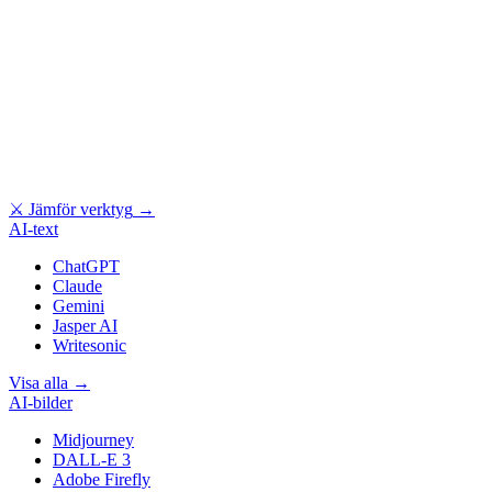
⚔
Jämför verktyg
→
AI-text
ChatGPT
Claude
Gemini
Jasper AI
Writesonic
Visa alla
→
AI-bilder
Midjourney
DALL-E 3
Adobe Firefly