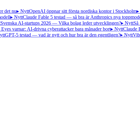
er det nu
▸ Nytt
OpenAI öppnar sitt första nordiska kontor i Stockholm
▸
odell
▸ Nytt
Claude Fable 5 testad — så bra är Anthropics nya toppmode
t
Svenska AI-startups 2026 — Vilka bolag leder utvecklingen?
▸ Nytt
Så 
 Eyes varnar: AI-drivna cyberattacker bara månader bort
▸ Nytt
Claude 
ytt
GPT-5 testad — vad är nytt och hur bra är den egentligen?
▸ Nytt
Vib