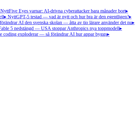
 Nytt
Five Eyes varnar: AI-drivna cyberattacker bara månader bort
▸
ll
▸ Nytt
GPT-5 testad — vad är nytt och hur bra är den egentligen?
▸
förändrar AI den svenska skolan — åtta av tio lärare använder det nu
▸
Fable 5 nedstängd — USA stoppar Anthropics nya toppmodell
▸
e coding exploderar — så förändrar AI hur appar byggs
▸