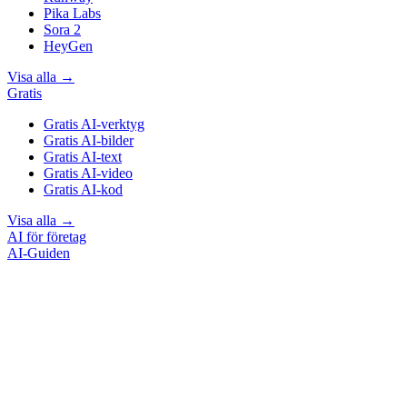
Pika Labs
Sora 2
HeyGen
Visa alla
→
Gratis
Gratis AI-verktyg
Gratis AI-bilder
Gratis AI-text
Gratis AI-video
Gratis AI-kod
Visa alla
→
AI för företag
AI-Guiden