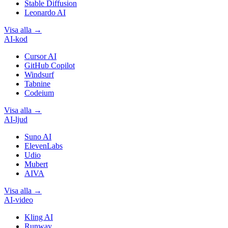
Stable Diffusion
Leonardo AI
Visa alla
→
AI-kod
Cursor AI
GitHub Copilot
Windsurf
Tabnine
Codeium
Visa alla
→
AI-ljud
Suno AI
ElevenLabs
Udio
Mubert
AIVA
Visa alla
→
AI-video
Kling AI
Runway