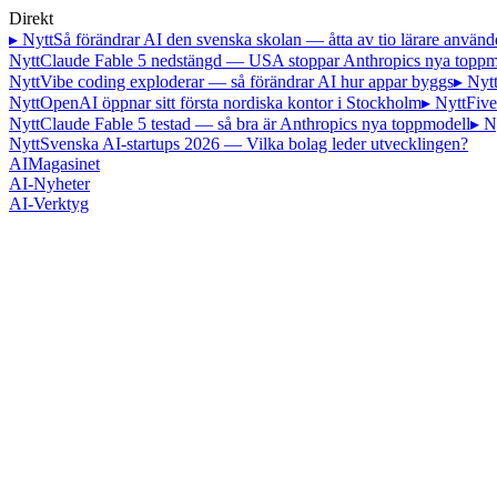
Direkt
▸ Nytt
Så förändrar AI den svenska skolan — åtta av tio lärare använd
Nytt
Claude Fable 5 nedstängd — USA stoppar Anthropics nya toppm
Nytt
Vibe coding exploderar — så förändrar AI hur appar byggs
▸ Nyt
Nytt
OpenAI öppnar sitt första nordiska kontor i Stockholm
▸ Nytt
Five
Nytt
Claude Fable 5 testad — så bra är Anthropics nya toppmodell
▸ N
Nytt
Svenska AI-startups 2026 — Vilka bolag leder utvecklingen?
AI
Magasinet
AI-Nyheter
AI-Verktyg