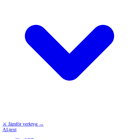
⚔
Jämför verktyg
→
AI-text