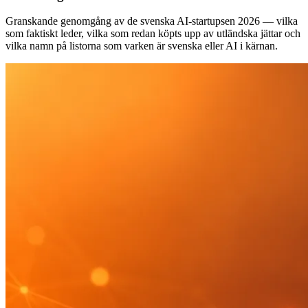
Granskande genomgång av de svenska AI-startupsen 2026 — vilka
som faktiskt leder, vilka som redan köpts upp av utländska jättar och
vilka namn på listorna som varken är svenska eller AI i kärnan.