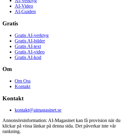
AI-Verktyg
AI-Video
AI-Guiden
Gratis
Gratis AI-verktyg
Gratis AI-bilder
Gratis AI-text
Gratis AI-video
Gratis AI-kod
Om
Om Oss
Kontakt
Kontakt
kontakt@aimagasinet.se
Annonsörsinformation:
AI-Magasinet kan få provision när du
klickar på vissa länkar på denna sida. Det påverkar inte vår
rankning.