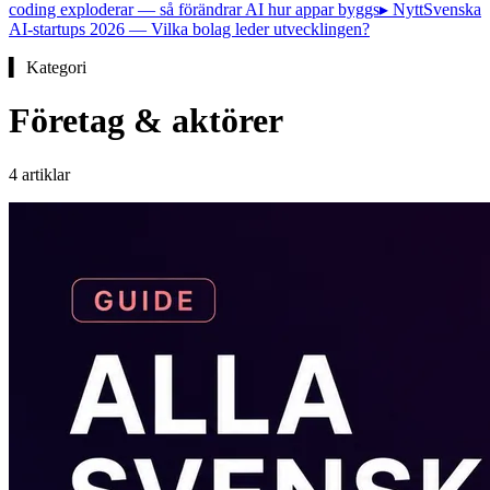
coding exploderar — så förändrar AI hur appar byggs
▸ Nytt
Svenska
AI-startups 2026 — Vilka bolag leder utvecklingen?
▍ Kategori
Företag & aktörer
4
artiklar