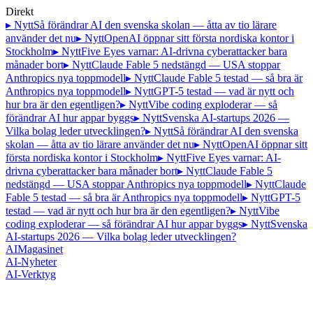
Direkt
▸ Nytt
Så förändrar AI den svenska skolan — åtta av tio lärare
använder det nu
▸ Nytt
OpenAI öppnar sitt första nordiska kontor i
Stockholm
▸ Nytt
Five Eyes varnar: AI-drivna cyberattacker bara
månader bort
▸ Nytt
Claude Fable 5 nedstängd — USA stoppar
Anthropics nya toppmodell
▸ Nytt
Claude Fable 5 testad — så bra är
Anthropics nya toppmodell
▸ Nytt
GPT-5 testad — vad är nytt och
hur bra är den egentligen?
▸ Nytt
Vibe coding exploderar — så
förändrar AI hur appar byggs
▸ Nytt
Svenska AI-startups 2026 —
Vilka bolag leder utvecklingen?
▸ Nytt
Så förändrar AI den svenska
skolan — åtta av tio lärare använder det nu
▸ Nytt
OpenAI öppnar sitt
första nordiska kontor i Stockholm
▸ Nytt
Five Eyes varnar: AI-
drivna cyberattacker bara månader bort
▸ Nytt
Claude Fable 5
nedstängd — USA stoppar Anthropics nya toppmodell
▸ Nytt
Claude
Fable 5 testad — så bra är Anthropics nya toppmodell
▸ Nytt
GPT-5
testad — vad är nytt och hur bra är den egentligen?
▸ Nytt
Vibe
coding exploderar — så förändrar AI hur appar byggs
▸ Nytt
Svenska
AI-startups 2026 — Vilka bolag leder utvecklingen?
AI
Magasinet
AI-Nyheter
AI-Verktyg