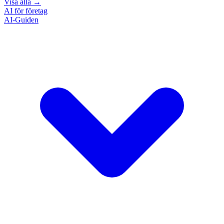
Visa alla
→
AI för företag
AI-Guiden