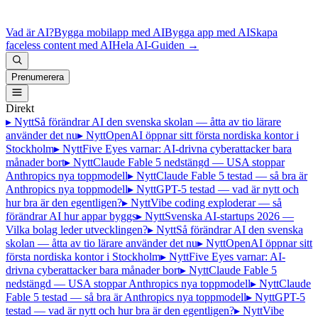
Vad är AI?
Bygga mobilapp med AI
Bygga app med AI
Skapa
faceless content med AI
Hela AI-Guiden
→
Prenumerera
Direkt
▸ Nytt
Så förändrar AI den svenska skolan — åtta av tio lärare
använder det nu
▸ Nytt
OpenAI öppnar sitt första nordiska kontor i
Stockholm
▸ Nytt
Five Eyes varnar: AI-drivna cyberattacker bara
månader bort
▸ Nytt
Claude Fable 5 nedstängd — USA stoppar
Anthropics nya toppmodell
▸ Nytt
Claude Fable 5 testad — så bra är
Anthropics nya toppmodell
▸ Nytt
GPT-5 testad — vad är nytt och
hur bra är den egentligen?
▸ Nytt
Vibe coding exploderar — så
förändrar AI hur appar byggs
▸ Nytt
Svenska AI-startups 2026 —
Vilka bolag leder utvecklingen?
▸ Nytt
Så förändrar AI den svenska
skolan — åtta av tio lärare använder det nu
▸ Nytt
OpenAI öppnar sitt
första nordiska kontor i Stockholm
▸ Nytt
Five Eyes varnar: AI-
drivna cyberattacker bara månader bort
▸ Nytt
Claude Fable 5
nedstängd — USA stoppar Anthropics nya toppmodell
▸ Nytt
Claude
Fable 5 testad — så bra är Anthropics nya toppmodell
▸ Nytt
GPT-5
testad — vad är nytt och hur bra är den egentligen?
▸ Nytt
Vibe