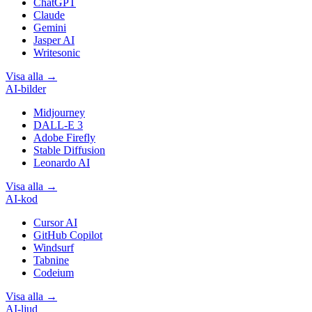
ChatGPT
Claude
Gemini
Jasper AI
Writesonic
Visa alla
→
AI-bilder
Midjourney
DALL-E 3
Adobe Firefly
Stable Diffusion
Leonardo AI
Visa alla
→
AI-kod
Cursor AI
GitHub Copilot
Windsurf
Tabnine
Codeium
Visa alla
→
AI-ljud