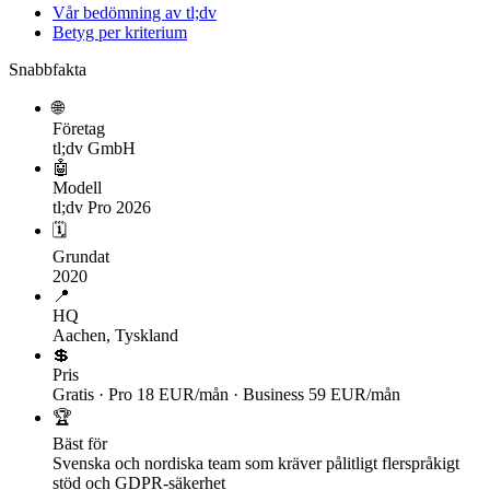
Vår bedömning av tl;dv
Betyg per kriterium
Snabbfakta
🌐
Företag
tl;dv GmbH
🤖
Modell
tl;dv Pro 2026
🗓
Grundat
2020
📍
HQ
Aachen, Tyskland
💲
Pris
Gratis · Pro 18 EUR/mån · Business 59 EUR/mån
🏆
Bäst för
Svenska och nordiska team som kräver pålitligt flerspråkigt
stöd och GDPR-säkerhet