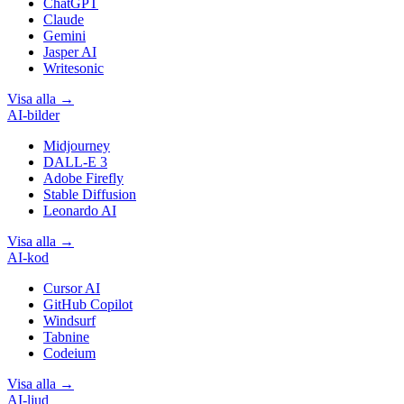
ChatGPT
Claude
Gemini
Jasper AI
Writesonic
Visa alla
→
AI-bilder
Midjourney
DALL-E 3
Adobe Firefly
Stable Diffusion
Leonardo AI
Visa alla
→
AI-kod
Cursor AI
GitHub Copilot
Windsurf
Tabnine
Codeium
Visa alla
→
AI-ljud