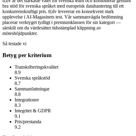
tl;dv är det starkaste valet för svenska team och kombinerar genuint
bra stöd för svenska språket med europeisk datahantering till ett
konkurrenskraftigt pris.
tl;dv
levererar en konsekvent stark
upplevelse i AI-Magasinets test. Vår sammanvägda bedömning
placerar verktyget tydligt i premiumklassen för sin kategori —
särskilt om du värdesätter
tidsstämplad klippning av
möteshöjdpunkter
.
Så testade vi
Betyg per kriterium
Transkriberingskvalitet
8.9
Svenska språkstöd
8.7
Sammanfattningar
8.8
Integrationer
8.3
Integritet & GDPR
9.1
Pris/prestanda
9.2