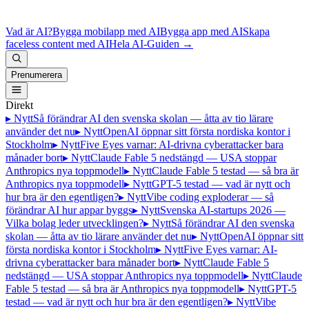
Vad är AI?
Bygga mobilapp med AI
Bygga app med AI
Skapa
faceless content med AI
Hela AI-Guiden
→
Prenumerera
Direkt
▸ Nytt
Så förändrar AI den svenska skolan — åtta av tio lärare
använder det nu
▸ Nytt
OpenAI öppnar sitt första nordiska kontor i
Stockholm
▸ Nytt
Five Eyes varnar: AI-drivna cyberattacker bara
månader bort
▸ Nytt
Claude Fable 5 nedstängd — USA stoppar
Anthropics nya toppmodell
▸ Nytt
Claude Fable 5 testad — så bra är
Anthropics nya toppmodell
▸ Nytt
GPT-5 testad — vad är nytt och
hur bra är den egentligen?
▸ Nytt
Vibe coding exploderar — så
förändrar AI hur appar byggs
▸ Nytt
Svenska AI-startups 2026 —
Vilka bolag leder utvecklingen?
▸ Nytt
Så förändrar AI den svenska
skolan — åtta av tio lärare använder det nu
▸ Nytt
OpenAI öppnar sitt
första nordiska kontor i Stockholm
▸ Nytt
Five Eyes varnar: AI-
drivna cyberattacker bara månader bort
▸ Nytt
Claude Fable 5
nedstängd — USA stoppar Anthropics nya toppmodell
▸ Nytt
Claude
Fable 5 testad — så bra är Anthropics nya toppmodell
▸ Nytt
GPT-5
testad — vad är nytt och hur bra är den egentligen?
▸ Nytt
Vibe