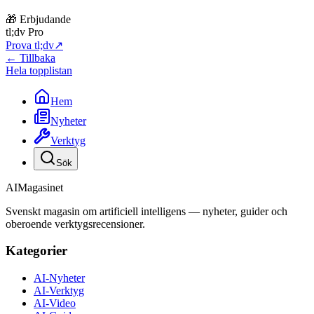
🎁 Erbjudande
tl;dv Pro
Prova tl;dv
↗
← Tillbaka
Hela topplistan
Hem
Nyheter
Verktyg
Sök
AI
Magasinet
Svenskt magasin om artificiell intelligens — nyheter, guider och
oberoende verktygsrecensioner.
Kategorier
AI-Nyheter
AI-Verktyg
AI-Video