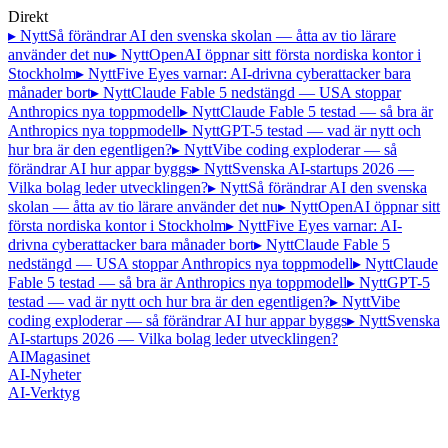
Direkt
▸ Nytt
Så förändrar AI den svenska skolan — åtta av tio lärare
använder det nu
▸ Nytt
OpenAI öppnar sitt första nordiska kontor i
Stockholm
▸ Nytt
Five Eyes varnar: AI-drivna cyberattacker bara
månader bort
▸ Nytt
Claude Fable 5 nedstängd — USA stoppar
Anthropics nya toppmodell
▸ Nytt
Claude Fable 5 testad — så bra är
Anthropics nya toppmodell
▸ Nytt
GPT-5 testad — vad är nytt och
hur bra är den egentligen?
▸ Nytt
Vibe coding exploderar — så
förändrar AI hur appar byggs
▸ Nytt
Svenska AI-startups 2026 —
Vilka bolag leder utvecklingen?
▸ Nytt
Så förändrar AI den svenska
skolan — åtta av tio lärare använder det nu
▸ Nytt
OpenAI öppnar sitt
första nordiska kontor i Stockholm
▸ Nytt
Five Eyes varnar: AI-
drivna cyberattacker bara månader bort
▸ Nytt
Claude Fable 5
nedstängd — USA stoppar Anthropics nya toppmodell
▸ Nytt
Claude
Fable 5 testad — så bra är Anthropics nya toppmodell
▸ Nytt
GPT-5
testad — vad är nytt och hur bra är den egentligen?
▸ Nytt
Vibe
coding exploderar — så förändrar AI hur appar byggs
▸ Nytt
Svenska
AI-startups 2026 — Vilka bolag leder utvecklingen?
AI
Magasinet
AI-Nyheter
AI-Verktyg