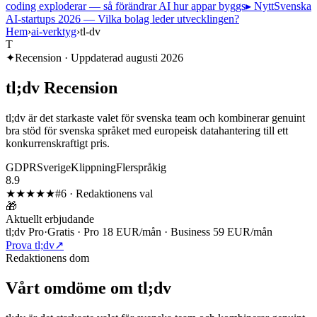
coding exploderar — så förändrar AI hur appar byggs
▸ Nytt
Svenska
AI-startups 2026 — Vilka bolag leder utvecklingen?
Hem
›
ai-verktyg
›
tl-dv
T
✦
Recension · Uppdaterad
augusti 2026
tl;dv
Recension
tl;dv är det starkaste valet för svenska team och kombinerar genuint
bra stöd för svenska språket med europeisk datahantering till ett
konkurrenskraftigt pris.
GDPR
Sverige
Klippning
Flerspråkig
8.9
★★★★
★
#
6
·
Redaktionens val
🎁
Aktuellt erbjudande
tl;dv Pro
·
Gratis · Pro 18 EUR/mån · Business 59 EUR/mån
Prova tl;dv
↗
Redaktionens dom
Vårt omdöme om
tl;dv