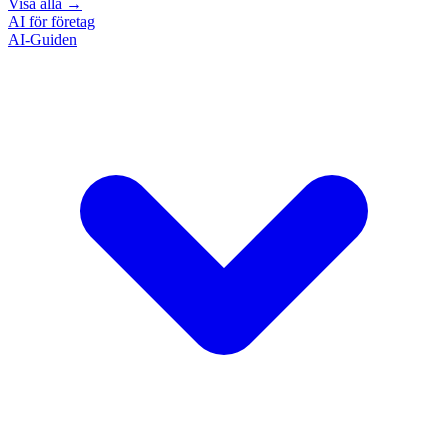
Visa alla
→
AI för företag
AI-Guiden