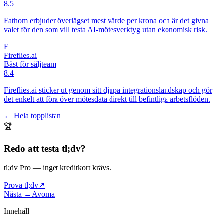
8.5
Fathom erbjuder överlägset mest värde per krona och är det givna
valet för den som vill testa AI-mötesverktyg utan ekonomisk risk.
F
Fireflies.ai
Bäst för säljteam
8.4
Fireflies.ai sticker ut genom sitt djupa integrationslandskap och gör
det enkelt att föra över mötesdata direkt till befintliga arbetsflöden.
← Hela topplistan
🏆
Redo att testa
tl;dv
?
tl;dv Pro
— inget kreditkort krävs.
Prova tl;dv
↗
Nästa →
Avoma
Innehåll