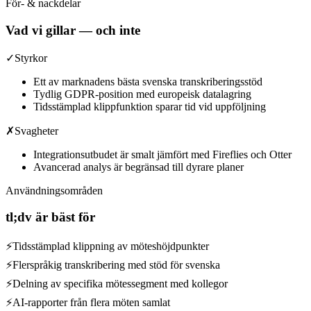
För- & nackdelar
Vad vi gillar — och inte
✓
Styrkor
Ett av marknadens bästa svenska transkriberingsstöd
Tydlig GDPR-position med europeisk datalagring
Tidsstämplad klippfunktion sparar tid vid uppföljning
✗
Svagheter
Integrationsutbudet är smalt jämfört med Fireflies och Otter
Avancerad analys är begränsad till dyrare planer
Användningsområden
tl;dv
är bäst för
⚡
Tidsstämplad klippning av möteshöjdpunkter
⚡
Flerspråkig transkribering med stöd för svenska
⚡
Delning av specifika mötessegment med kollegor
⚡
AI-rapporter från flera möten samlat