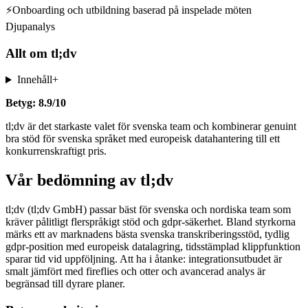
⚡
Onboarding och utbildning baserad på inspelade möten
Djupanalys
Allt om
tl;dv
Innehåll
+
Betyg: 8.9/10
tl;dv är det starkaste valet för svenska team och kombinerar genuint
bra stöd för svenska språket med europeisk datahantering till ett
konkurrenskraftigt pris.
Vår bedömning av tl;dv
tl;dv (tl;dv GmbH) passar bäst för svenska och nordiska team som
kräver pålitligt flerspråkigt stöd och gdpr-säkerhet. Bland styrkorna
märks ett av marknadens bästa svenska transkriberingsstöd, tydlig
gdpr-position med europeisk datalagring, tidsstämplad klippfunktion
sparar tid vid uppföljning. Att ha i åtanke: integrationsutbudet är
smalt jämfört med fireflies och otter och avancerad analys är
begränsad till dyrare planer.