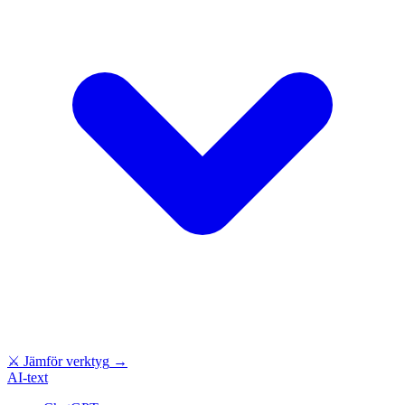
⚔
Jämför verktyg
→
AI-text