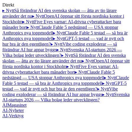
Direkt
▸ Nytt
Så förändrar AI den svenska skolan — åtta av tio lärare
använder det nu
▸ Nytt
OpenAI öppnar sitt första nordiska kontor i
Stockholm
▸ Nytt
Five Eyes varnar: AI-drivna cyberattacker bara
månader bort
▸ Nytt
Claude Fable 5 nedstängd — USA stoppar
Anthropics nya toppmodell
▸ Nytt
Claude Fable 5 testad — så bra är
Anthropics nya toppmodell
▸ Nytt
GPT-5 testad — vad är nytt och
hur bra är den egentligen?
▸ Nytt
Vibe coding exploderar — så
förändrar AI hur appar byggs
▸ Nytt
Svenska AI-startups 2026 —
Vilka bolag leder utvecklingen?
▸ Nytt
Så förändrar AI den svenska
skolan — åtta av tio lärare använder det nu
▸ Nytt
OpenAI öppnar sitt
första nordiska kontor i Stockholm
▸ Nytt
Five Eyes varnar: AI-
drivna cyberattacker bara månader bort
▸ Nytt
Claude Fable 5
nedstängd — USA stoppar Anthropics nya toppmodell
▸ Nytt
Claude
Fable 5 testad — så bra är Anthropics nya toppmodell
▸ Nytt
GPT-5
testad — vad är nytt och hur bra är den egentligen?
▸ Nytt
Vibe
coding exploderar — så förändrar AI hur appar byggs
▸ Nytt
Svenska
AI-startups 2026 — Vilka bolag leder utvecklingen?
AI
Magasinet
AI-Nyheter
AI-Verktyg