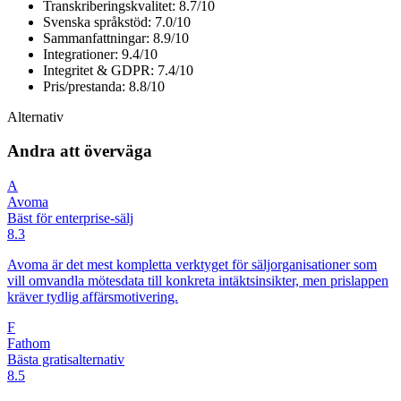
Transkriberingskvalitet: 8.7/10
Svenska språkstöd: 7.0/10
Sammanfattningar: 8.9/10
Integrationer: 9.4/10
Integritet & GDPR: 7.4/10
Pris/prestanda: 8.8/10
Alternativ
Andra att överväga
A
Avoma
Bäst för enterprise-sälj
8.3
Avoma är det mest kompletta verktyget för säljorganisationer som
vill omvandla mötesdata till konkreta intäktsinsikter, men prislappen
kräver tydlig affärsmotivering.
F
Fathom
Bästa gratisalternativ
8.5