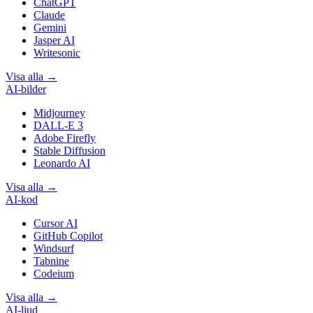
ChatGPT
Claude
Gemini
Jasper AI
Writesonic
Visa alla
→
AI-bilder
Midjourney
DALL-E 3
Adobe Firefly
Stable Diffusion
Leonardo AI
Visa alla
→
AI-kod
Cursor AI
GitHub Copilot
Windsurf
Tabnine
Codeium
Visa alla
→
AI-ljud