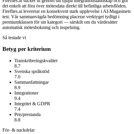
Fireflies.ai sticker ut genom sitt djupa integrationslandskap och gör
det enkelt att föra över mötesdata direkt till befintliga arbetsflöden.
Fireflies.ai
levererar en konsekvent stark upplevelse i AI-Magasinets
test. Vår sammanvägda bedömning placerar verktyget tydligt i
premiumklassen för sin kategori — särskilt om du värdesätter
automatisk mötesbokning och inspelning
.
Så testade vi
Betyg per kriterium
Transkriberingskvalitet
8.7
Svenska språkstöd
7.0
Sammanfattningar
8.9
Integrationer
9.4
Integritet & GDPR
7.4
Pris/prestanda
8.8
För- & nackdelar