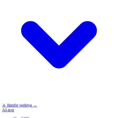
⚔
Jämför verktyg
→
AI-text