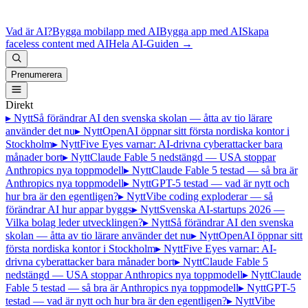
Vad är AI?
Bygga mobilapp med AI
Bygga app med AI
Skapa
faceless content med AI
Hela AI-Guiden
→
Prenumerera
Direkt
▸ Nytt
Så förändrar AI den svenska skolan — åtta av tio lärare
använder det nu
▸ Nytt
OpenAI öppnar sitt första nordiska kontor i
Stockholm
▸ Nytt
Five Eyes varnar: AI-drivna cyberattacker bara
månader bort
▸ Nytt
Claude Fable 5 nedstängd — USA stoppar
Anthropics nya toppmodell
▸ Nytt
Claude Fable 5 testad — så bra är
Anthropics nya toppmodell
▸ Nytt
GPT-5 testad — vad är nytt och
hur bra är den egentligen?
▸ Nytt
Vibe coding exploderar — så
förändrar AI hur appar byggs
▸ Nytt
Svenska AI-startups 2026 —
Vilka bolag leder utvecklingen?
▸ Nytt
Så förändrar AI den svenska
skolan — åtta av tio lärare använder det nu
▸ Nytt
OpenAI öppnar sitt
första nordiska kontor i Stockholm
▸ Nytt
Five Eyes varnar: AI-
drivna cyberattacker bara månader bort
▸ Nytt
Claude Fable 5
nedstängd — USA stoppar Anthropics nya toppmodell
▸ Nytt
Claude
Fable 5 testad — så bra är Anthropics nya toppmodell
▸ Nytt
GPT-5
testad — vad är nytt och hur bra är den egentligen?
▸ Nytt
Vibe