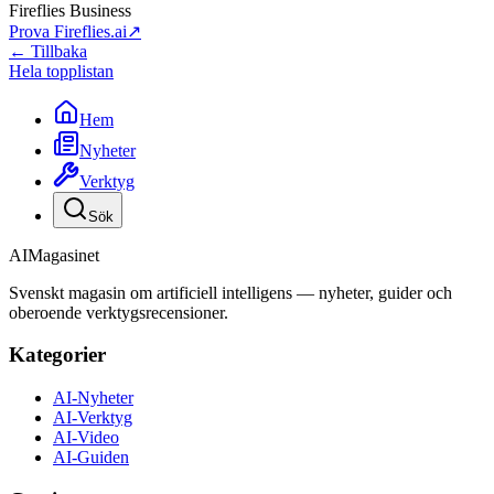
Fireflies Business
Prova Fireflies.ai
↗
← Tillbaka
Hela topplistan
Hem
Nyheter
Verktyg
Sök
AI
Magasinet
Svenskt magasin om artificiell intelligens — nyheter, guider och
oberoende verktygsrecensioner.
Kategorier
AI-Nyheter
AI-Verktyg
AI-Video
AI-Guiden