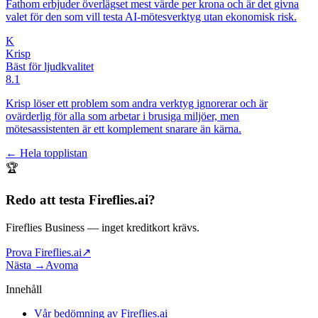
Fathom erbjuder överlägset mest värde per krona och är det givna
valet för den som vill testa AI-mötesverktyg utan ekonomisk risk.
K
Krisp
Bäst för ljudkvalitet
8.1
Krisp löser ett problem som andra verktyg ignorerar och är
ovärderlig för alla som arbetar i brusiga miljöer, men
mötesassistenten är ett komplement snarare än kärna.
← Hela topplistan
🏆
Redo att testa
Fireflies.ai
?
Fireflies Business
— inget kreditkort krävs.
Prova Fireflies.ai
↗
Nästa →
Avoma
Innehåll
Vår bedömning av Fireflies.ai