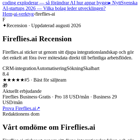
coding exploderar — så förändrar AI hur appar byggs
▸ Nytt
Svenska
AI-startups 2026 — Vilka bolag leder utvecklingen?
Hem
›
ai-verktyg
›
fireflies-ai
F
✦
Recension · Uppdaterad
augusti 2026
Fireflies.ai
Recension
Fireflies.ai sticker ut genom sitt djupa integrationslandskap och gör
det enkelt att föra över mötesdata direkt till befintliga arbetsflöden.
CRM-integration
Automatisering
Sökning
Skalbart
8.4
★★★★
★
#
5
·
Bäst för säljteam
🎁
Aktuellt erbjudande
Fireflies Business
·
Gratis · Pro 18 USD/mån · Business 29
USD/mån
Prova Fireflies.ai
↗
Redaktionens dom
Vårt omdöme om
Fireflies.ai