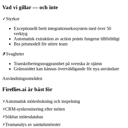
Vad vi gillar — och inte
✓
Styrkor
Exceptionellt brett integrationsekosystem med över 50
verktyg
Automatisk extraktion av action points fungerar tillförlitligt
Bra prismodell för större team
✗
Svagheter
Transkriberingsnoggrannhet på svenska är ojämn
Gränssnittet kan kännas överväldigande för nya användare
Användningsområden
Fireflies.ai
är bäst för
⚡
Automatisk mötesbokning och inspelning
⚡
CRM-synkronisering efter möten
⚡
Sökbar mötesdatabas
⚡
Teamanalys av samtalsmönster