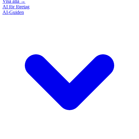
Visa alla
→
AI för företag
AI-Guiden