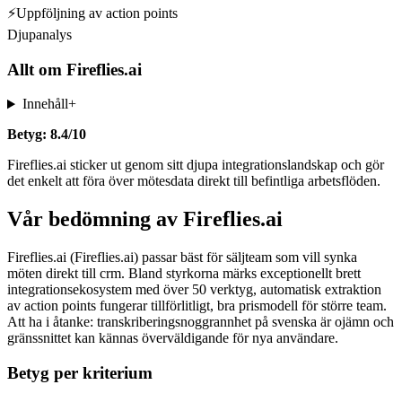
⚡
Uppföljning av action points
Djupanalys
Allt om
Fireflies.ai
Innehåll
+
Betyg: 8.4/10
Fireflies.ai sticker ut genom sitt djupa integrationslandskap och gör
det enkelt att föra över mötesdata direkt till befintliga arbetsflöden.
Vår bedömning av Fireflies.ai
Fireflies.ai (Fireflies.ai) passar bäst för säljteam som vill synka
möten direkt till crm. Bland styrkorna märks exceptionellt brett
integrationsekosystem med över 50 verktyg, automatisk extraktion
av action points fungerar tillförlitligt, bra prismodell för större team.
Att ha i åtanke: transkriberingsnoggrannhet på svenska är ojämn och
gränssnittet kan kännas överväldigande för nya användare.
Betyg per kriterium