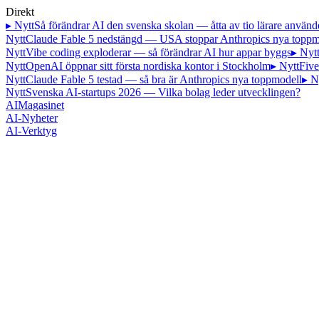
Direkt
▸ Nytt
Så förändrar AI den svenska skolan — åtta av tio lärare använd
Nytt
Claude Fable 5 nedstängd — USA stoppar Anthropics nya toppm
Nytt
Vibe coding exploderar — så förändrar AI hur appar byggs
▸ Nyt
Nytt
OpenAI öppnar sitt första nordiska kontor i Stockholm
▸ Nytt
Five
Nytt
Claude Fable 5 testad — så bra är Anthropics nya toppmodell
▸ N
Nytt
Svenska AI-startups 2026 — Vilka bolag leder utvecklingen?
AI
Magasinet
AI-Nyheter
AI-Verktyg