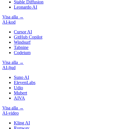
Stable Diffusion
Leonardo AI
Visa alla
→
AI-kod
Cursor AI
GitHub Copilot
Windsurf
Tabnine
Codeium
Visa alla
→
AI-ljud
Suno AI
ElevenLabs
Udio
Mubert
AIVA
Visa alla
→
AI-video
Kling AI
Runway