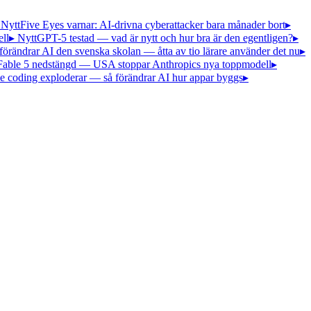
 Nytt
Five Eyes varnar: AI-drivna cyberattacker bara månader bort
▸
ll
▸ Nytt
GPT-5 testad — vad är nytt och hur bra är den egentligen?
▸
förändrar AI den svenska skolan — åtta av tio lärare använder det nu
▸
Fable 5 nedstängd — USA stoppar Anthropics nya toppmodell
▸
e coding exploderar — så förändrar AI hur appar byggs
▸