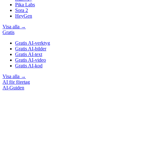
Pika Labs
Sora 2
HeyGen
Visa alla
→
Gratis
Gratis AI-verktyg
Gratis AI-bilder
Gratis AI-text
Gratis AI-video
Gratis AI-kod
Visa alla
→
AI för företag
AI-Guiden