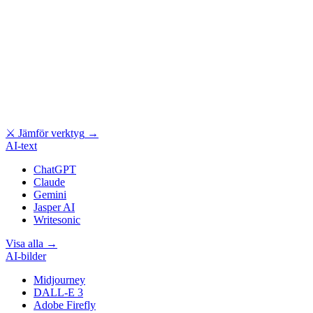
⚔
Jämför verktyg
→
AI-text
ChatGPT
Claude
Gemini
Jasper AI
Writesonic
Visa alla
→
AI-bilder
Midjourney
DALL-E 3
Adobe Firefly