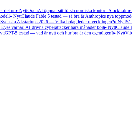
er det nu
▸ Nytt
OpenAI öppnar sitt första nordiska kontor i Stockholm
▸
odell
▸ Nytt
Claude Fable 5 testad — så bra är Anthropics nya toppmode
t
Svenska AI-startups 2026 — Vilka bolag leder utvecklingen?
▸ Nytt
Så 
 Eyes varnar: AI-drivna cyberattacker bara månader bort
▸ Nytt
Claude 
ytt
GPT-5 testad — vad är nytt och hur bra är den egentligen?
▸ Nytt
Vib