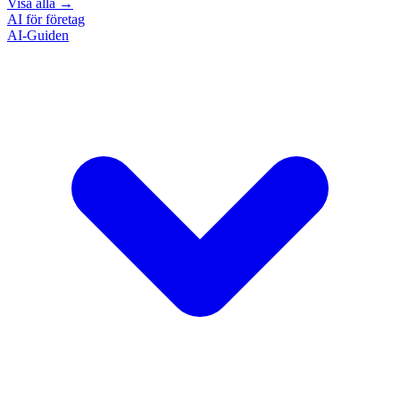
Visa alla
→
AI för företag
AI-Guiden