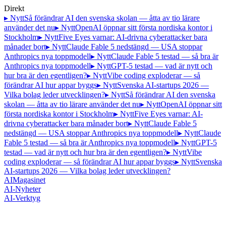
Direkt
▸ Nytt
Så förändrar AI den svenska skolan — åtta av tio lärare
använder det nu
▸ Nytt
OpenAI öppnar sitt första nordiska kontor i
Stockholm
▸ Nytt
Five Eyes varnar: AI-drivna cyberattacker bara
månader bort
▸ Nytt
Claude Fable 5 nedstängd — USA stoppar
Anthropics nya toppmodell
▸ Nytt
Claude Fable 5 testad — så bra är
Anthropics nya toppmodell
▸ Nytt
GPT-5 testad — vad är nytt och
hur bra är den egentligen?
▸ Nytt
Vibe coding exploderar — så
förändrar AI hur appar byggs
▸ Nytt
Svenska AI-startups 2026 —
Vilka bolag leder utvecklingen?
▸ Nytt
Så förändrar AI den svenska
skolan — åtta av tio lärare använder det nu
▸ Nytt
OpenAI öppnar sitt
första nordiska kontor i Stockholm
▸ Nytt
Five Eyes varnar: AI-
drivna cyberattacker bara månader bort
▸ Nytt
Claude Fable 5
nedstängd — USA stoppar Anthropics nya toppmodell
▸ Nytt
Claude
Fable 5 testad — så bra är Anthropics nya toppmodell
▸ Nytt
GPT-5
testad — vad är nytt och hur bra är den egentligen?
▸ Nytt
Vibe
coding exploderar — så förändrar AI hur appar byggs
▸ Nytt
Svenska
AI-startups 2026 — Vilka bolag leder utvecklingen?
AI
Magasinet
AI-Nyheter
AI-Verktyg