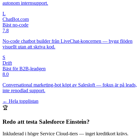
autonom internsupport.
L
ChatBot.com
Bäst no-code
7.8
No-code chatbot builder från LiveChat-koncernen — bygg flöden
visuellt utan att skriva kod.
S
Drift
Bäst för B2B-leadgen
8.0
Conversational marketing-bot köpt av Salesloft — fokus är på leads,
inte renodlad support.
← Hela topplistan
🏆
Redo att testa
Salesforce Einstein
?
Inkluderad i högre Service Cloud-tiers
— inget kreditkort krävs.