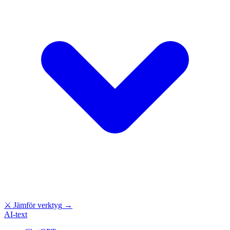
⚔
Jämför verktyg
→
AI-text