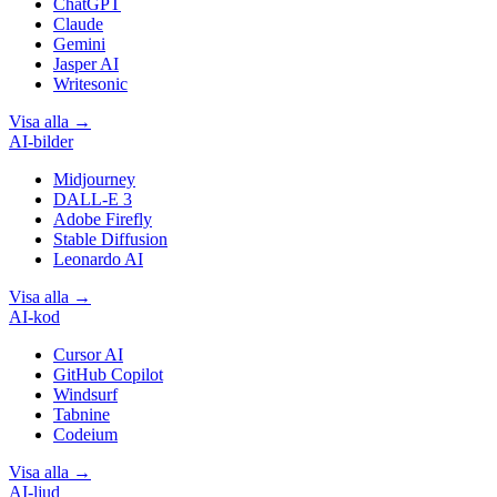
ChatGPT
Claude
Gemini
Jasper AI
Writesonic
Visa alla
→
AI-bilder
Midjourney
DALL-E 3
Adobe Firefly
Stable Diffusion
Leonardo AI
Visa alla
→
AI-kod
Cursor AI
GitHub Copilot
Windsurf
Tabnine
Codeium
Visa alla
→
AI-ljud