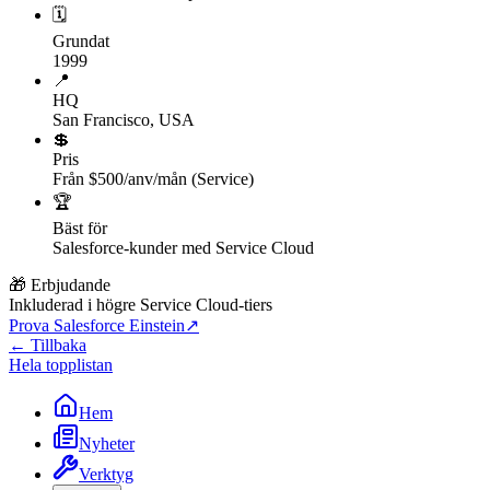
🗓
Grundat
1999
📍
HQ
San Francisco, USA
💲
Pris
Från $500/anv/mån (Service)
🏆
Bäst för
Salesforce-kunder med Service Cloud
🎁 Erbjudande
Inkluderad i högre Service Cloud-tiers
Prova Salesforce Einstein
↗
← Tillbaka
Hela topplistan
Hem
Nyheter
Verktyg