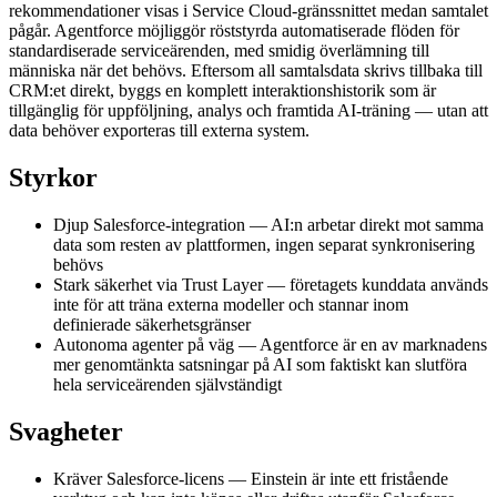
rekommendationer visas i Service Cloud-gränssnittet medan samtalet
pågår. Agentforce möjliggör röststyrda automatiserade flöden för
standardiserade serviceärenden, med smidig överlämning till
människa när det behövs. Eftersom all samtalsdata skrivs tillbaka till
CRM:et direkt, byggs en komplett interaktionshistorik som är
tillgänglig för uppföljning, analys och framtida AI-träning — utan att
data behöver exporteras till externa system.
Styrkor
Djup Salesforce-integration — AI:n arbetar direkt mot samma
data som resten av plattformen, ingen separat synkronisering
behövs
Stark säkerhet via Trust Layer — företagets kunddata används
inte för att träna externa modeller och stannar inom
definierade säkerhetsgränser
Autonoma agenter på väg — Agentforce är en av marknadens
mer genomtänkta satsningar på AI som faktiskt kan slutföra
hela serviceärenden självständigt
Svagheter
Kräver Salesforce-licens — Einstein är inte ett fristående