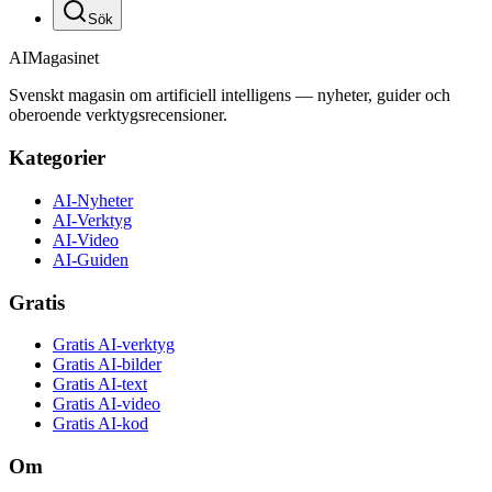
Sök
AI
Magasinet
Svenskt magasin om artificiell intelligens — nyheter, guider och
oberoende verktygsrecensioner.
Kategorier
AI-Nyheter
AI-Verktyg
AI-Video
AI-Guiden
Gratis
Gratis AI-verktyg
Gratis AI-bilder
Gratis AI-text
Gratis AI-video
Gratis AI-kod
Om