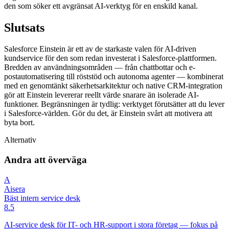
den som söker ett avgränsat AI-verktyg för en enskild kanal.
Slutsats
Salesforce Einstein är ett av de starkaste valen för AI-driven
kundservice för den som redan investerat i Salesforce-plattformen.
Bredden av användningsområden — från chattbottar och e-
postautomatisering till röststöd och autonoma agenter — kombinerat
med en genomtänkt säkerhetsarkitektur och native CRM-integration
gör att Einstein levererar reellt värde snarare än isolerade AI-
funktioner. Begränsningen är tydlig: verktyget förutsätter att du lever
i Salesforce-världen. Gör du det, är Einstein svårt att motivera att
byta bort.
Alternativ
Andra att överväga
A
Aisera
Bäst intern service desk
8.5
AI-service desk för IT- och HR-support i stora företag — fokus på