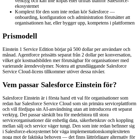
verktyg och kan inte köpas eller driftas utanför Salesforce-
ekosystemet
Komplext för den som inte redan kör Salesforce —
onboarding, konfiguration och administration förutsätter att
organisationen har, eller bygger upp, kompetens i plattformen
Prismodell
Einstein 1 Service Edition börjar på 500 dollar per användare och
månad. Agentforce prissätts separat från 2 dollar per konversation,
vilket gör kostnadsbilden mer förutsägbar för organisationer med
varierande ärendevolymer. Notera att grundläggande Salesforce
Service Cloud-licens tillkommer utöver dessa nivåer.
Vem passar Salesforce Einstein för?
Salesforce Einstein är i första hand ett val för organisationer som
redan har Salesforce Service Cloud som sin primära serviceplattform
och vill fördjupa sin AI-användning utan att introducera ett separat
verktyg. Det passar särskilt bra för medelstora till stora
serviceorganisationer där enhetlig data, säkerhetskrav och koppling
mellan sälj och service väger tungt. Den som inte redan befinner sig
i Salesforce-ekosystemet bör väga implementationskomplexiteten
noga mot de faktiska behoven — det finns lättrörligare alternativ för