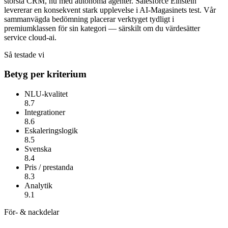
största CRM, nu med autonoma agenter.
Salesforce Einstein
levererar en konsekvent stark upplevelse i AI-Magasinets test. Vår
sammanvägda bedömning placerar verktyget tydligt i
premiumklassen för sin kategori — särskilt om du värdesätter
service cloud-ai
.
Så testade vi
Betyg per kriterium
NLU-kvalitet
8.7
Integrationer
8.6
Eskaleringslogik
8.5
Svenska
8.4
Pris / prestanda
8.3
Analytik
9.1
För- & nackdelar