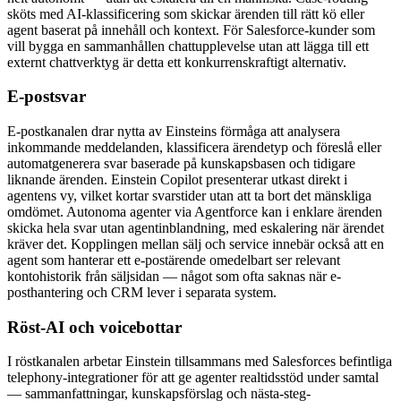
sköts med AI-klassificering som skickar ärenden till rätt kö eller
agent baserat på innehåll och kontext. För Salesforce-kunder som
vill bygga en sammanhållen chattupplevelse utan att lägga till ett
externt chattverktyg är detta ett konkurrenskraftigt alternativ.
E-postsvar
E-postkanalen drar nytta av Einsteins förmåga att analysera
inkommande meddelanden, klassificera ärendetyp och föreslå eller
automatgenerera svar baserade på kunskapsbasen och tidigare
liknande ärenden. Einstein Copilot presenterar utkast direkt i
agentens vy, vilket kortar svarstider utan att ta bort det mänskliga
omdömet. Autonoma agenter via Agentforce kan i enklare ärenden
skicka hela svar utan agentinblandning, med eskalering när ärendet
kräver det. Kopplingen mellan sälj och service innebär också att en
agent som hanterar ett e-postärende omedelbart ser relevant
kontohistorik från säljsidan — något som ofta saknas när e-
posthantering och CRM lever i separata system.
Röst-AI och voicebottar
I röstkanalen arbetar Einstein tillsammans med Salesforces befintliga
telephony-integrationer för att ge agenter realtidsstöd under samtal
— sammanfattningar, kunskapsförslag och nästa-steg-