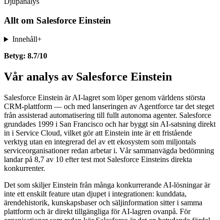
Djupanalys
Allt om
Salesforce Einstein
Innehåll
+
Betyg: 8.7/10
Vår analys av Salesforce Einstein
Salesforce Einstein är AI-lagret som löper genom världens största
CRM-plattform — och med lanseringen av Agentforce tar det steget
från assisterad automatisering till fullt autonoma agenter. Salesforce
grundades 1999 i San Francisco och har byggt sin AI-satsning direkt
in i Service Cloud, vilket gör att Einstein inte är ett fristående
verktyg utan en integrerad del av ett ekosystem som miljontals
serviceorganisationer redan arbetar i. Vår sammanvägda bedömning
landar på 8,7 av 10 efter test mot Salesforce Einsteins direkta
konkurrenter.
Det som skiljer Einstein från många konkurrerande AI-lösningar är
inte ett enskilt feature utan djupet i integrationen: kunddata,
ärendehistorik, kunskapsbaser och säljinformation sitter i samma
plattform och är direkt tillgängliga för AI-lagren ovanpå. För