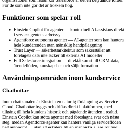
organisationer som redan kör Salesforce är det en betydande fördel.
För de som inte gör det är tröskeln hög.
Funktioner som spelar roll
Einstein Copilot för agenter — kontextuell AI-assistans direkt
i serviceagentens arbetsvy
Agentforce autonoma agenter — AI-agenter som kan hantera
hela kundärenden utan mänsklig handpåläggning
Trust Layer — säkerhetsarkitektur som säkerställer att
företagets data inte läcker till externa AI-modeller
Full Salesforce-integration — direktåtkomst till CRM-data,
ärendeflöden, kunskapsbas och säljinformation
Användningsområden inom kundservice
Chatbottar
Inom chattkanalen är Einstein en naturlig förlängning av Service
Cloud. Chatbottar byggs och driftas direkt i plattformen, med
tillgång till hela kundens historik och pågående ärenden i realtid.
Einstein Copilot kan stötta agenter med föreslagna svar och nästa
steg, medan Agentforce-agenter kan hantera vanliga serviceflöden
helt autonomt — utan att eskalera till en människa. Case-routing