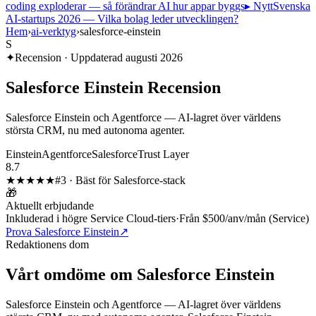
coding exploderar — så förändrar AI hur appar byggs
▸ Nytt
Svenska
AI-startups 2026 — Vilka bolag leder utvecklingen?
Hem
›
ai-verktyg
›
salesforce-einstein
S
✦
Recension · Uppdaterad
augusti 2026
Salesforce Einstein
Recension
Salesforce Einstein och Agentforce — AI-lagret över världens
största CRM, nu med autonoma agenter.
Einstein
Agentforce
Salesforce
Trust Layer
8.7
★★★★
★
#
3
·
Bäst för Salesforce-stack
🎁
Aktuellt erbjudande
Inkluderad i högre Service Cloud-tiers
·
Från $500/anv/mån (Service)
Prova Salesforce Einstein
↗
Redaktionens dom
Vårt omdöme om
Salesforce Einstein
Salesforce Einstein och Agentforce — AI-lagret över världens