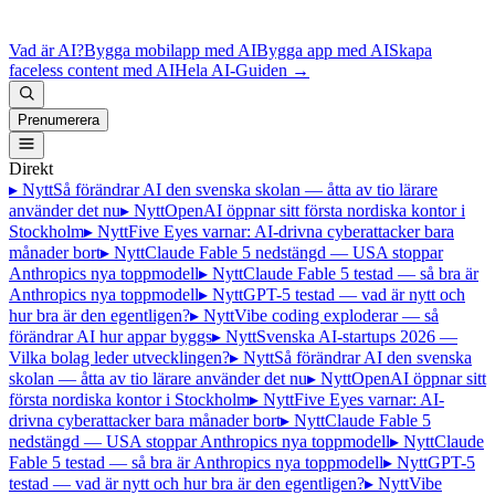
Vad är AI?
Bygga mobilapp med AI
Bygga app med AI
Skapa
faceless content med AI
Hela AI-Guiden
→
Prenumerera
Direkt
▸ Nytt
Så förändrar AI den svenska skolan — åtta av tio lärare
använder det nu
▸ Nytt
OpenAI öppnar sitt första nordiska kontor i
Stockholm
▸ Nytt
Five Eyes varnar: AI-drivna cyberattacker bara
månader bort
▸ Nytt
Claude Fable 5 nedstängd — USA stoppar
Anthropics nya toppmodell
▸ Nytt
Claude Fable 5 testad — så bra är
Anthropics nya toppmodell
▸ Nytt
GPT-5 testad — vad är nytt och
hur bra är den egentligen?
▸ Nytt
Vibe coding exploderar — så
förändrar AI hur appar byggs
▸ Nytt
Svenska AI-startups 2026 —
Vilka bolag leder utvecklingen?
▸ Nytt
Så förändrar AI den svenska
skolan — åtta av tio lärare använder det nu
▸ Nytt
OpenAI öppnar sitt
första nordiska kontor i Stockholm
▸ Nytt
Five Eyes varnar: AI-
drivna cyberattacker bara månader bort
▸ Nytt
Claude Fable 5
nedstängd — USA stoppar Anthropics nya toppmodell
▸ Nytt
Claude
Fable 5 testad — så bra är Anthropics nya toppmodell
▸ Nytt
GPT-5
testad — vad är nytt och hur bra är den egentligen?
▸ Nytt
Vibe