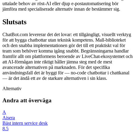
uttalade behov av röst-AI eller djup e-postautomatisering bör
jämföra med specialiserade alternativ innan de bestämmer sig.
Slutsats
ChatBot.com levererar det det lovar: ett tillgängligt, visuellt verktyg
för att bygga chatbottar utan teknisk kompetens. Mall-biblioteket
och den snabba implementationen gör det till ett praktiskt val för
team som behöver komma igång snabbt. Begränsningarna handlar
framför allt om plattformens beroende av LiveChat-ekosystemet och
att AI-förmågan inte riktigt håller jämna steg med de mest
avancerade alternativen på marknaden. För det specifika
användningsfall det är byggt för — no-code chatbottar i chattkanal
— är det ändå ett av de starkare alternativen i sin klass.
Alternativ
Andra att överväga
A
Aisera
Bäst intern service desk
8.5