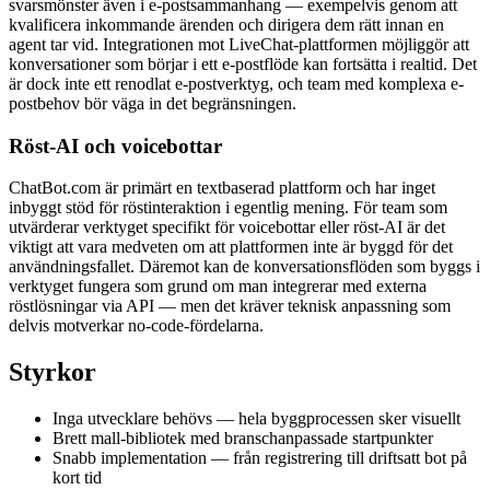
svarsmönster även i e-postsammanhang — exempelvis genom att
kvalificera inkommande ärenden och dirigera dem rätt innan en
agent tar vid. Integrationen mot LiveChat-plattformen möjliggör att
konversationer som börjar i ett e-postflöde kan fortsätta i realtid. Det
är dock inte ett renodlat e-postverktyg, och team med komplexa e-
postbehov bör väga in det begränsningen.
Röst-AI och voicebottar
ChatBot.com är primärt en textbaserad plattform och har inget
inbyggt stöd för röstinteraktion i egentlig mening. För team som
utvärderar verktyget specifikt för voicebottar eller röst-AI är det
viktigt att vara medveten om att plattformen inte är byggd för det
användningsfallet. Däremot kan de konversationsflöden som byggs i
verktyget fungera som grund om man integrerar med externa
röstlösningar via API — men det kräver teknisk anpassning som
delvis motverkar no-code-fördelarna.
Styrkor
Inga utvecklare behövs — hela byggprocessen sker visuellt
Brett mall-bibliotek med branschanpassade startpunkter
Snabb implementation — från registrering till driftsatt bot på
kort tid