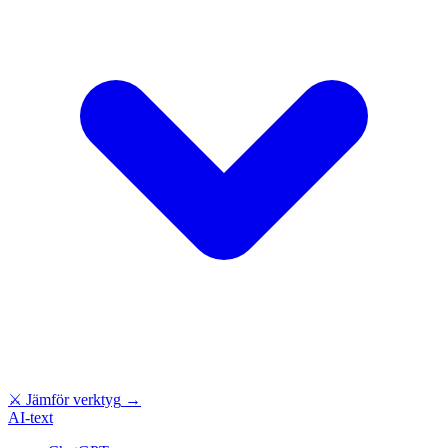
⚔
Jämför verktyg
→
AI-text