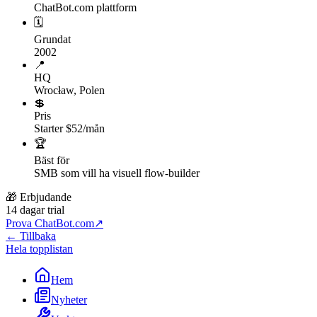
ChatBot.com plattform
🗓
Grundat
2002
📍
HQ
Wrocław, Polen
💲
Pris
Starter $52/mån
🏆
Bäst för
SMB som vill ha visuell flow-builder
🎁 Erbjudande
14 dagar trial
Prova ChatBot.com
↗
← Tillbaka
Hela topplistan
Hem
Nyheter