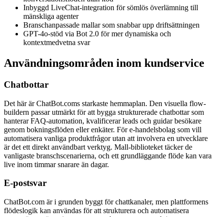
Inbyggd LiveChat-integration för sömlös överlämning till
mänskliga agenter
Branschanpassade mallar som snabbar upp driftsättningen
GPT-4o-stöd via Bot 2.0 för mer dynamiska och
kontextmedvetna svar
Användningsområden inom kundservice
Chatbottar
Det här är ChatBot.coms starkaste hemmaplan. Den visuella flow-
buildern passar utmärkt för att bygga strukturerade chatbottar som
hanterar FAQ-automation, kvalificerar leads och guidar besökare
genom bokningsflöden eller enkäter. För e-handelsbolag som vill
automatisera vanliga produktfrågor utan att involvera en utvecklare
är det ett direkt användbart verktyg. Mall-biblioteket täcker de
vanligaste branschscenarierna, och ett grundläggande flöde kan vara
live inom timmar snarare än dagar.
E-postsvar
ChatBot.com är i grunden byggt för chattkanaler, men plattformens
flödeslogik kan användas för att strukturera och automatisera