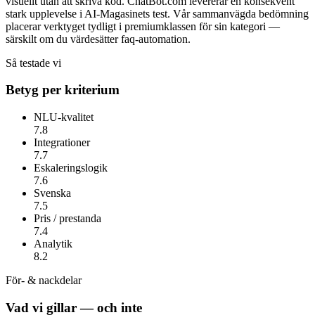
visuellt utan att skriva kod.
ChatBot.com
levererar en konsekvent
stark upplevelse i AI-Magasinets test. Vår sammanvägda bedömning
placerar verktyget tydligt i premiumklassen för sin kategori —
särskilt om du värdesätter
faq-automation
.
Så testade vi
Betyg per kriterium
NLU-kvalitet
7.8
Integrationer
7.7
Eskaleringslogik
7.6
Svenska
7.5
Pris / prestanda
7.4
Analytik
8.2
För- & nackdelar
Vad vi gillar — och inte