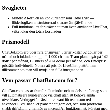
Svagheter
Mindre AI-driven än konkurrenter som Tidio Lyro —
flödeslogiken är strukturerad snarare än självlärande
Full funktionalitet förutsätter att man även använder LiveChat,
vilket ökar den totala kostnaden
Prismodell
ChatBot.com erbjuder fyra prisnivåer. Starter kostar 52 dollar per
månad och inkluderar upp till 1 000 chattar. Team-planen går på 142
dollar per månad, Business på 424 dollar per månad, och Enterprise
prissätts individuellt. Notera att pris för LiveChat-plattformen
tillkommer om man vill nyttja den fulla integrationen.
Vem passar ChatBot.com för?
ChatBot.com passar framför allt mindre och medelstora företag som
vill automatisera kundservice via chatt utan att behöva anlita
utvecklare. Verktyget är särskilt relevant för team som redan
använder LiveChat eller planerar att göra det, och som prioriterar
snabb driftsättning framför avancerad AI-funktionalitet. Företag med