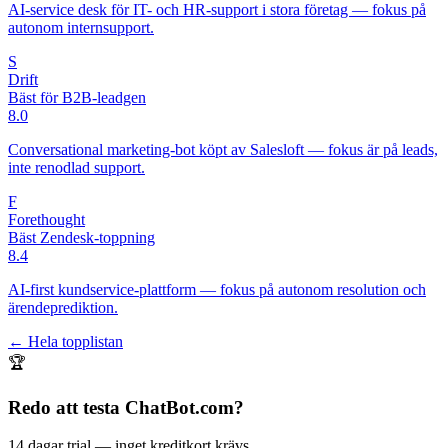
AI-service desk för IT- och HR-support i stora företag — fokus på
autonom internsupport.
S
Drift
Bäst för B2B-leadgen
8.0
Conversational marketing-bot köpt av Salesloft — fokus är på leads,
inte renodlad support.
F
Forethought
Bäst Zendesk-toppning
8.4
AI-first kundservice-plattform — fokus på autonom resolution och
ärendeprediktion.
← Hela topplistan
🏆
Redo att testa
ChatBot.com
?
14 dagar trial
— inget kreditkort krävs.