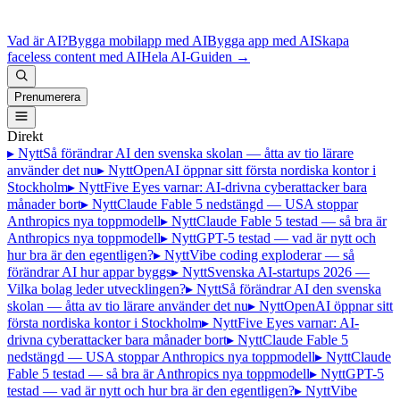
Vad är AI?
Bygga mobilapp med AI
Bygga app med AI
Skapa
faceless content med AI
Hela AI-Guiden
→
Prenumerera
Direkt
▸ Nytt
Så förändrar AI den svenska skolan — åtta av tio lärare
använder det nu
▸ Nytt
OpenAI öppnar sitt första nordiska kontor i
Stockholm
▸ Nytt
Five Eyes varnar: AI-drivna cyberattacker bara
månader bort
▸ Nytt
Claude Fable 5 nedstängd — USA stoppar
Anthropics nya toppmodell
▸ Nytt
Claude Fable 5 testad — så bra är
Anthropics nya toppmodell
▸ Nytt
GPT-5 testad — vad är nytt och
hur bra är den egentligen?
▸ Nytt
Vibe coding exploderar — så
förändrar AI hur appar byggs
▸ Nytt
Svenska AI-startups 2026 —
Vilka bolag leder utvecklingen?
▸ Nytt
Så förändrar AI den svenska
skolan — åtta av tio lärare använder det nu
▸ Nytt
OpenAI öppnar sitt
första nordiska kontor i Stockholm
▸ Nytt
Five Eyes varnar: AI-
drivna cyberattacker bara månader bort
▸ Nytt
Claude Fable 5
nedstängd — USA stoppar Anthropics nya toppmodell
▸ Nytt
Claude
Fable 5 testad — så bra är Anthropics nya toppmodell
▸ Nytt
GPT-5
testad — vad är nytt och hur bra är den egentligen?
▸ Nytt
Vibe