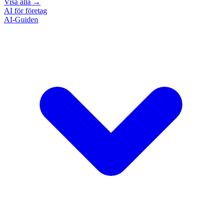
Visa alla
→
AI för företag
AI-Guiden