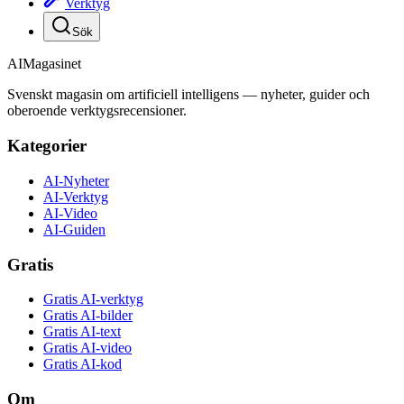
Verktyg
Sök
AI
Magasinet
Svenskt magasin om artificiell intelligens — nyheter, guider och
oberoende verktygsrecensioner.
Kategorier
AI-Nyheter
AI-Verktyg
AI-Video
AI-Guiden
Gratis
Gratis AI-verktyg
Gratis AI-bilder
Gratis AI-text
Gratis AI-video
Gratis AI-kod
Om