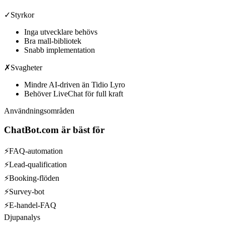
✓
Styrkor
Inga utvecklare behövs
Bra mall-bibliotek
Snabb implementation
✗
Svagheter
Mindre AI-driven än Tidio Lyro
Behöver LiveChat för full kraft
Användningsområden
ChatBot.com
är bäst för
⚡
FAQ-automation
⚡
Lead-qualification
⚡
Booking-flöden
⚡
Survey-bot
⚡
E-handel-FAQ
Djupanalys