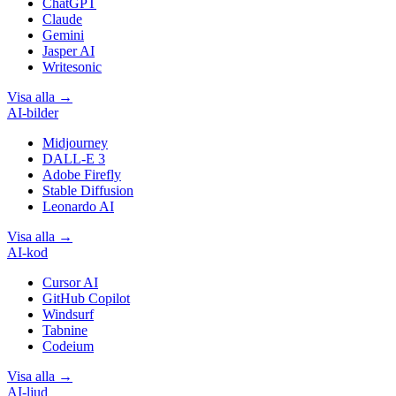
ChatGPT
Claude
Gemini
Jasper AI
Writesonic
Visa alla
→
AI-bilder
Midjourney
DALL-E 3
Adobe Firefly
Stable Diffusion
Leonardo AI
Visa alla
→
AI-kod
Cursor AI
GitHub Copilot
Windsurf
Tabnine
Codeium
Visa alla
→
AI-ljud