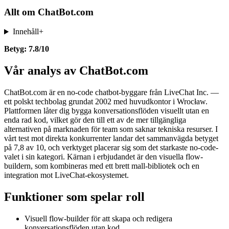
Allt om
ChatBot.com
Innehåll
+
Betyg: 7.8/10
Vår analys av ChatBot.com
ChatBot.com är en no-code chatbot-byggare från LiveChat Inc. —
ett polskt techbolag grundat 2002 med huvudkontor i Wrocław.
Plattformen låter dig bygga konversationsflöden visuellt utan en
enda rad kod, vilket gör den till ett av de mer tillgängliga
alternativen på marknaden för team som saknar tekniska resurser. I
vårt test mot direkta konkurrenter landar det sammanvägda betyget
på 7,8 av 10, och verktyget placerar sig som det starkaste no-code-
valet i sin kategori. Kärnan i erbjudandet är den visuella flow-
buildern, som kombineras med ett brett mall-bibliotek och en
integration mot LiveChat-ekosystemet.
Funktioner som spelar roll
Visuell flow-builder för att skapa och redigera
konversationsflöden utan kod