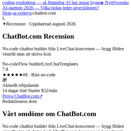
coding exploderar — så förändrar AI hur appar byggs
▸ Nytt
Svenska
AI-startups 2026 — Vilka bolag leder utvecklingen?
Hem
›
ai-verktyg
›
chatbot-com
L
✦
Recension · Uppdaterad
augusti 2026
ChatBot.com
Recension
No-code chatbot builder från LiveChat-koncernen — bygg flöden
visuellt utan att skriva kod.
No-code
Flow builder
LiveChat
Templates
7.8
★★★★
★
#
8
·
Bäst no-code
🎁
Aktuellt erbjudande
14 dagar trial
·
Starter $52/mån
Prova ChatBot.com
↗
Redaktionens dom
Vårt omdöme om
ChatBot.com
No-code chatbot builder från LiveChat-koncernen — bygg flöden