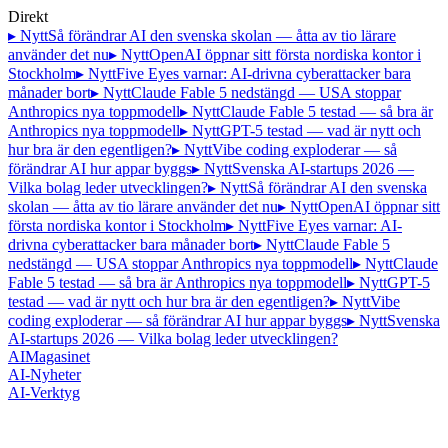
Direkt
▸ Nytt
Så förändrar AI den svenska skolan — åtta av tio lärare
använder det nu
▸ Nytt
OpenAI öppnar sitt första nordiska kontor i
Stockholm
▸ Nytt
Five Eyes varnar: AI-drivna cyberattacker bara
månader bort
▸ Nytt
Claude Fable 5 nedstängd — USA stoppar
Anthropics nya toppmodell
▸ Nytt
Claude Fable 5 testad — så bra är
Anthropics nya toppmodell
▸ Nytt
GPT-5 testad — vad är nytt och
hur bra är den egentligen?
▸ Nytt
Vibe coding exploderar — så
förändrar AI hur appar byggs
▸ Nytt
Svenska AI-startups 2026 —
Vilka bolag leder utvecklingen?
▸ Nytt
Så förändrar AI den svenska
skolan — åtta av tio lärare använder det nu
▸ Nytt
OpenAI öppnar sitt
första nordiska kontor i Stockholm
▸ Nytt
Five Eyes varnar: AI-
drivna cyberattacker bara månader bort
▸ Nytt
Claude Fable 5
nedstängd — USA stoppar Anthropics nya toppmodell
▸ Nytt
Claude
Fable 5 testad — så bra är Anthropics nya toppmodell
▸ Nytt
GPT-5
testad — vad är nytt och hur bra är den egentligen?
▸ Nytt
Vibe
coding exploderar — så förändrar AI hur appar byggs
▸ Nytt
Svenska
AI-startups 2026 — Vilka bolag leder utvecklingen?
AI
Magasinet
AI-Nyheter
AI-Verktyg