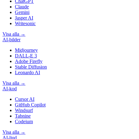
ChatGPT
Claude
Gemini
Jasper AI
Writesonic
Visa alla
→
AI-bilder
Midjourney
DALL-E 3
Adobe Firefly
Stable Diffusion
Leonardo AI
Visa alla
→
AI-kod
Cursor AI
GitHub Copilot
Windsurf
Tabnine
Codeium
Visa alla
→
AI-ljud