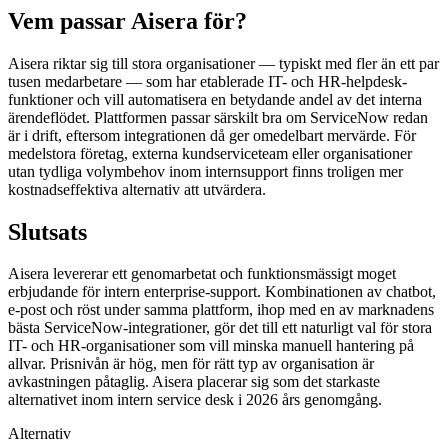
Vem passar Aisera för?
Aisera riktar sig till stora organisationer — typiskt med fler än ett par
tusen medarbetare — som har etablerade IT- och HR-helpdesk-
funktioner och vill automatisera en betydande andel av det interna
ärendeflödet. Plattformen passar särskilt bra om ServiceNow redan
är i drift, eftersom integrationen då ger omedelbart mervärde. För
medelstora företag, externa kundserviceteam eller organisationer
utan tydliga volymbehov inom internsupport finns troligen mer
kostnadseffektiva alternativ att utvärdera.
Slutsats
Aisera levererar ett genomarbetat och funktionsmässigt moget
erbjudande för intern enterprise-support. Kombinationen av chatbot,
e-post och röst under samma plattform, ihop med en av marknadens
bästa ServiceNow-integrationer, gör det till ett naturligt val för stora
IT- och HR-organisationer som vill minska manuell hantering på
allvar. Prisnivån är hög, men för rätt typ av organisation är
avkastningen påtaglig. Aisera placerar sig som det starkaste
alternativet inom intern service desk i 2026 års genomgång.
Alternativ