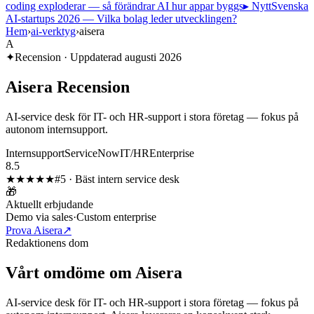
coding exploderar — så förändrar AI hur appar byggs
▸ Nytt
Svenska
AI-startups 2026 — Vilka bolag leder utvecklingen?
Hem
›
ai-verktyg
›
aisera
A
✦
Recension · Uppdaterad
augusti 2026
Aisera
Recension
AI-service desk för IT- och HR-support i stora företag — fokus på
autonom internsupport.
Internsupport
ServiceNow
IT/HR
Enterprise
8.5
★★★★
★
#
5
·
Bäst intern service desk
🎁
Aktuellt erbjudande
Demo via sales
·
Custom enterprise
Prova Aisera
↗
Redaktionens dom
Vårt omdöme om
Aisera
AI-service desk för IT- och HR-support i stora företag — fokus på