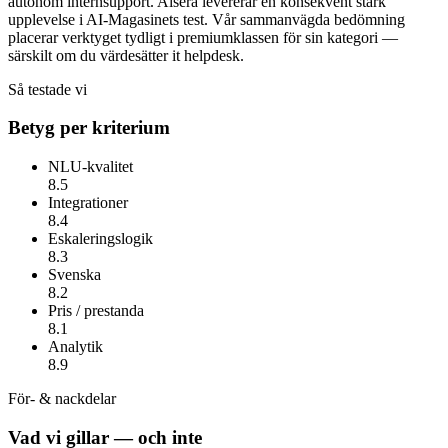
autonom internsupport.
Aisera
levererar en konsekvent stark
upplevelse i AI-Magasinets test. Vår sammanvägda bedömning
placerar verktyget tydligt i premiumklassen för sin kategori —
särskilt om du värdesätter
it helpdesk
.
Så testade vi
Betyg per kriterium
NLU-kvalitet
8.5
Integrationer
8.4
Eskaleringslogik
8.3
Svenska
8.2
Pris / prestanda
8.1
Analytik
8.9
För- & nackdelar
Vad vi gillar — och inte