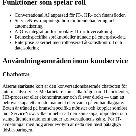
Funktioner som spelar roll
Conversational AI anpassad för IT-, HR- och finansflöden
ServiceNow-djupintegration för ärendehantering och
automatisering
AIOps-integration för proaktiv IT-driftövervakning
Branschspecifika språkmodeller tränade på enterprise-data
Enterprise-säkerhet med rollbaserad åtkomstkontroll och
dataisolering
Användningsområden inom kundservice
Chatbottar
Aiseras starkaste kort är den konversationsbaserade chatboten för
intern självservice. Medarbetare kan ställa frågor om IT-incidenter,
HR-processer eller ekonomirutiner och få svar direkt — utan att
behöva skapa ett ärende manuellt eller vänta på en handläggare.
Boten är tränad på branschspecifika mönster och kopplar sömlöst
mot ServiceNow, vilket innebär att den kan skapa, uppdatera och
stänga ärenden autonomt under konversationens gång. För IT-
avdelningar med hög ärendevolym är detta den mest påtagliga
tidsbesparingen.