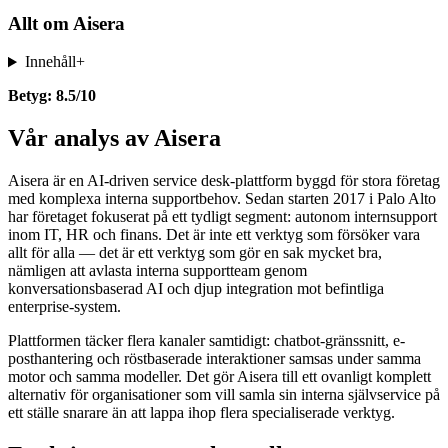
Allt om
Aisera
Innehåll
+
Betyg: 8.5/10
Vår analys av Aisera
Aisera är en AI-driven service desk-plattform byggd för stora företag
med komplexa interna supportbehov. Sedan starten 2017 i Palo Alto
har företaget fokuserat på ett tydligt segment: autonom internsupport
inom IT, HR och finans. Det är inte ett verktyg som försöker vara
allt för alla — det är ett verktyg som gör en sak mycket bra,
nämligen att avlasta interna supportteam genom
konversationsbaserad AI och djup integration mot befintliga
enterprise-system.
Plattformen täcker flera kanaler samtidigt: chatbot-gränssnitt, e-
posthantering och röstbaserade interaktioner samsas under samma
motor och samma modeller. Det gör Aisera till ett ovanligt komplett
alternativ för organisationer som vill samla sin interna självservice på
ett ställe snarare än att lappa ihop flera specialiserade verktyg.