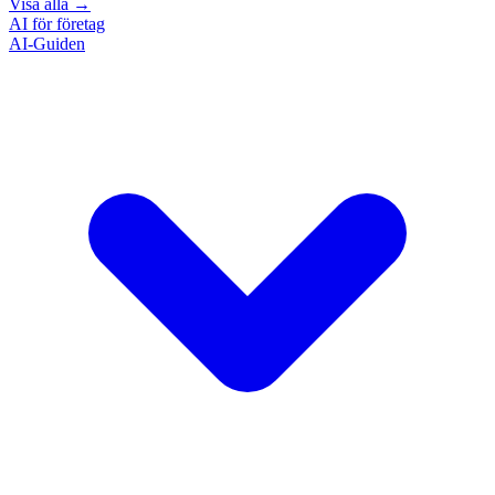
Visa alla
→
AI för företag
AI-Guiden