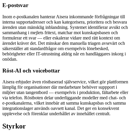
E-postsvar
Inom e-postkanalen hanterar Aisera inkommande förfrågningar till
interna supportadresser och kan kategorisera, prioritera och besvara
ärenden utan mänsklig inblandning. Systemet identifierar avsikt och
sammanhang i mejlets fritext, matchar mot kunskapsbasen och
formulerar ett svar — eller eskalerar vidare med rätt kontext om
ärendet kräver det. Det minskar den manuella triagen avsevärt och
säkerställer att standardfrågor om exempelvis lönebesked,
behörigheter eller IT-utrustning aldrig når en handläggares inkorg i
onödan.
Röst-AI och voicebottar
Aisera erbjuder även röstbaserad självservice, vilket gör plattformen
lämplig för organisationer där medarbetare behöver suppport i
miljöer utan tangentbord — exempelvis i produktion, fältarbete eller
via telefon. Röstboten delar underliggande modeller med chat- och
e-postkanalerna, vilket innebär att samma kunskapsbas och samma
integrationslager används oavsett kanal. Det ger en konsekvent
upplevelse och förenklar underhållet av innehållet centralt.
Styrkor