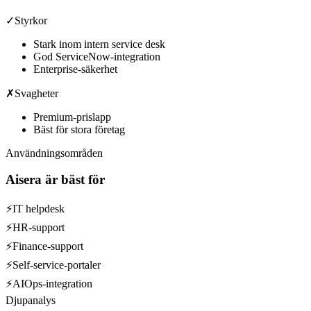
✓
Styrkor
Stark inom intern service desk
God ServiceNow-integration
Enterprise-säkerhet
✗
Svagheter
Premium-prislapp
Bäst för stora företag
Användningsområden
Aisera
är bäst för
⚡
IT helpdesk
⚡
HR-support
⚡
Finance-support
⚡
Self-service-portaler
⚡
AIOps-integration
Djupanalys