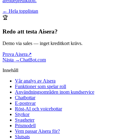
ärendeprediktion.
← Hela topplistan
🏆
Redo att testa
Aisera
?
Demo via sales
— inget kreditkort krävs.
Prova Aisera
↗
Nästa →
ChatBot.com
Innehåll
Vår analys av Aisera
Funktioner som spelar roll
Användningsområden inom kundservice
Chatbottar
E-postsvar
Röst-AI och voicebottar
Styrkor
Svagheter
Prismodell
Vem passar Aisera för?
Slutsats