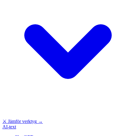
⚔
Jämför verktyg
→
AI-text