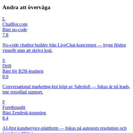
Andra att överväga
L
ChatBot.com
Bäst no-code
7.8
No-code chatbot builder från LiveChat-koncernen — bygg flöden
visuellt utan att skriva kod.
S
Drift
Bäst för B2B-leadgen
8.0
Conversational marketing-bot köpt av Salesloft — fokus är på leads,
inte renodlad support.
F
Forethought
Bäst Zendesk-toppning
8.4
AI-first kundservice-plattform — fokus på autonom resolution och