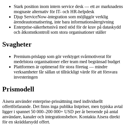
Stark position inom intern service desk — ett av marknadens
mognaste alternativ för IT- och HR-helpdesk
Djup ServiceNow-integration som möjliggör verklig
ärendeautomatisering, inte bara informationsåtergivning
Enterprise-säkerhetsnivå med stöd för de krav på dataskydd
och åtkomstkontroll som stora organisationer ställer
Svagheter
Premium-prislapp som gör verktyget svårmotiverat för
medelstora organisationer eller team med begränsad budget
Plattformen är optimerad för stora företag — mindre
verksamheter får sällan ut tillräckligt värde för att försvara
investeringen
Prismodell
Aisera använder enterprise-prissättning med individuellt
offertförfarande. Det finns inga publika listpriser, men typiska avtal
ligger i spannet 50 000–200 000+ USD per år beroende på antal
användare, kanaler och integrationsbehov. Kontakta Aisera direkt
för en skräddarsydd offert.