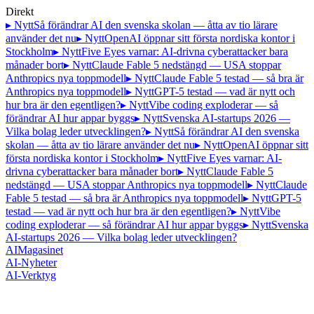
Direkt
▸ Nytt
Så förändrar AI den svenska skolan — åtta av tio lärare
använder det nu
▸ Nytt
OpenAI öppnar sitt första nordiska kontor i
Stockholm
▸ Nytt
Five Eyes varnar: AI-drivna cyberattacker bara
månader bort
▸ Nytt
Claude Fable 5 nedstängd — USA stoppar
Anthropics nya toppmodell
▸ Nytt
Claude Fable 5 testad — så bra är
Anthropics nya toppmodell
▸ Nytt
GPT-5 testad — vad är nytt och
hur bra är den egentligen?
▸ Nytt
Vibe coding exploderar — så
förändrar AI hur appar byggs
▸ Nytt
Svenska AI-startups 2026 —
Vilka bolag leder utvecklingen?
▸ Nytt
Så förändrar AI den svenska
skolan — åtta av tio lärare använder det nu
▸ Nytt
OpenAI öppnar sitt
första nordiska kontor i Stockholm
▸ Nytt
Five Eyes varnar: AI-
drivna cyberattacker bara månader bort
▸ Nytt
Claude Fable 5
nedstängd — USA stoppar Anthropics nya toppmodell
▸ Nytt
Claude
Fable 5 testad — så bra är Anthropics nya toppmodell
▸ Nytt
GPT-5
testad — vad är nytt och hur bra är den egentligen?
▸ Nytt
Vibe
coding exploderar — så förändrar AI hur appar byggs
▸ Nytt
Svenska
AI-startups 2026 — Vilka bolag leder utvecklingen?
AI
Magasinet
AI-Nyheter
AI-Verktyg