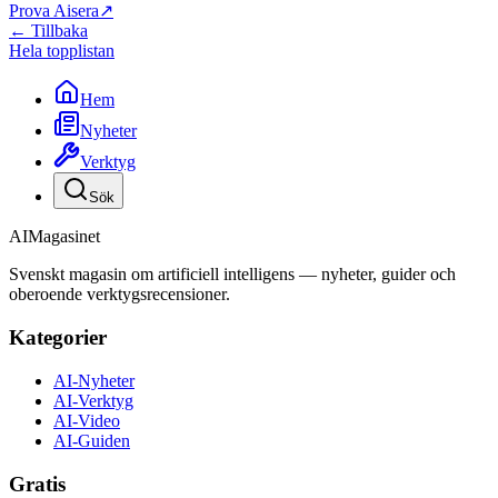
Prova Aisera
↗
← Tillbaka
Hela topplistan
Hem
Nyheter
Verktyg
Sök
AI
Magasinet
Svenskt magasin om artificiell intelligens — nyheter, guider och
oberoende verktygsrecensioner.
Kategorier
AI-Nyheter
AI-Verktyg
AI-Video
AI-Guiden
Gratis