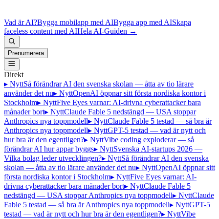
Vad är AI?
Bygga mobilapp med AI
Bygga app med AI
Skapa
faceless content med AI
Hela AI-Guiden
→
Prenumerera
Direkt
▸ Nytt
Så förändrar AI den svenska skolan — åtta av tio lärare
använder det nu
▸ Nytt
OpenAI öppnar sitt första nordiska kontor i
Stockholm
▸ Nytt
Five Eyes varnar: AI-drivna cyberattacker bara
månader bort
▸ Nytt
Claude Fable 5 nedstängd — USA stoppar
Anthropics nya toppmodell
▸ Nytt
Claude Fable 5 testad — så bra är
Anthropics nya toppmodell
▸ Nytt
GPT-5 testad — vad är nytt och
hur bra är den egentligen?
▸ Nytt
Vibe coding exploderar — så
förändrar AI hur appar byggs
▸ Nytt
Svenska AI-startups 2026 —
Vilka bolag leder utvecklingen?
▸ Nytt
Så förändrar AI den svenska
skolan — åtta av tio lärare använder det nu
▸ Nytt
OpenAI öppnar sitt
första nordiska kontor i Stockholm
▸ Nytt
Five Eyes varnar: AI-
drivna cyberattacker bara månader bort
▸ Nytt
Claude Fable 5
nedstängd — USA stoppar Anthropics nya toppmodell
▸ Nytt
Claude
Fable 5 testad — så bra är Anthropics nya toppmodell
▸ Nytt
GPT-5
testad — vad är nytt och hur bra är den egentligen?
▸ Nytt
Vibe