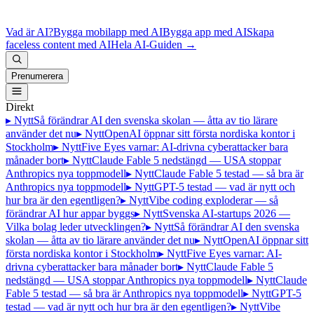
Vad är AI?
Bygga mobilapp med AI
Bygga app med AI
Skapa
faceless content med AI
Hela AI-Guiden
→
Prenumerera
Direkt
▸ Nytt
Så förändrar AI den svenska skolan — åtta av tio lärare
använder det nu
▸ Nytt
OpenAI öppnar sitt första nordiska kontor i
Stockholm
▸ Nytt
Five Eyes varnar: AI-drivna cyberattacker bara
månader bort
▸ Nytt
Claude Fable 5 nedstängd — USA stoppar
Anthropics nya toppmodell
▸ Nytt
Claude Fable 5 testad — så bra är
Anthropics nya toppmodell
▸ Nytt
GPT-5 testad — vad är nytt och
hur bra är den egentligen?
▸ Nytt
Vibe coding exploderar — så
förändrar AI hur appar byggs
▸ Nytt
Svenska AI-startups 2026 —
Vilka bolag leder utvecklingen?
▸ Nytt
Så förändrar AI den svenska
skolan — åtta av tio lärare använder det nu
▸ Nytt
OpenAI öppnar sitt
första nordiska kontor i Stockholm
▸ Nytt
Five Eyes varnar: AI-
drivna cyberattacker bara månader bort
▸ Nytt
Claude Fable 5
nedstängd — USA stoppar Anthropics nya toppmodell
▸ Nytt
Claude
Fable 5 testad — så bra är Anthropics nya toppmodell
▸ Nytt
GPT-5
testad — vad är nytt och hur bra är den egentligen?
▸ Nytt
Vibe