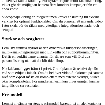
att behöva kunna kodning. För byråer erbjuds multi-klienthantering,
vilket gör det möjligt att hantera flera kunders kampanjer från ett
enda konto.
Videoprospektering är integrerat men kräver anslutning till externa
verktyg för optimal funktionalitet. Om du planerar att använda video
i stor skala bör du räkna med ytterligare integrationskostnader och
setup-tid.
Styrkor och svagheter
Lemlist:s främsta styrkor är den dynamiska bildpersonaliseringen,
multi-kanal-integreringen med LinkedIn och supportkommunityn.
Det är en verklig game-changer för säljare som vill fördjupa
personalisering utan att det blir tiden ihop.
Nackdelarna ligger främst i priset. Grundplanen är relativt dyr för
vad som erbjuds initialt. Om du behöver video-funktionen på samma
nivå som e-post måste du komplettera med externa verktyg, vilket
ökar komplexiteten. För mindre säljteam kan investeringen kännas
tung tills du ser resultaten.
Prismodell
Lemlist använder en stegvis prismodell baserad på antalet kontakter