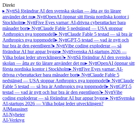
Direkt
▸ Nytt
Så förändrar AI den svenska skolan — åtta av tio lärare
använder det nu
▸ Nytt
OpenAI öppnar sitt första nordiska kontor i
Stockholm
▸ Nytt
Five Eyes varnar: AI-drivna cyberattacker bara
månader bort
▸ Nytt
Claude Fable 5 nedstängd — USA stoppar
Anthropics nya toppmodell
▸ Nytt
Claude Fable 5 testad — så bra är
Anthropics nya toppmodell
▸ Nytt
GPT-5 testad — vad är nytt och
hur bra är den egentligen?
▸ Nytt
Vibe coding exploderar — så
förändrar AI hur appar byggs
▸ Nytt
Svenska AI-startups 2026 —
Vilka bolag leder utvecklingen?
▸ Nytt
Så förändrar AI den svenska
skolan — åtta av tio lärare använder det nu
▸ Nytt
OpenAI öppnar sitt
första nordiska kontor i Stockholm
▸ Nytt
Five Eyes varnar: AI-
drivna cyberattacker bara månader bort
▸ Nytt
Claude Fable 5
nedstängd — USA stoppar Anthropics nya toppmodell
▸ Nytt
Claude
Fable 5 testad — så bra är Anthropics nya toppmodell
▸ Nytt
GPT-5
testad — vad är nytt och hur bra är den egentligen?
▸ Nytt
Vibe
coding exploderar — så förändrar AI hur appar byggs
▸ Nytt
Svenska
AI-startups 2026 — Vilka bolag leder utvecklingen?
AI
Magasinet
AI-Nyheter
AI-Verktyg