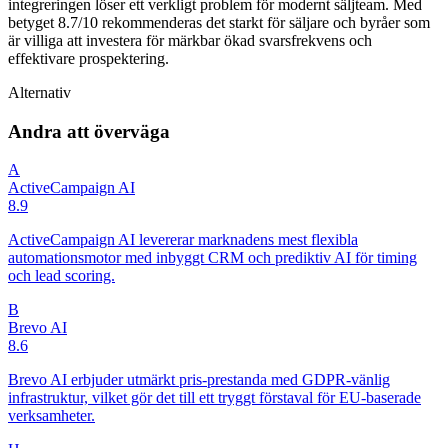
integreringen löser ett verkligt problem för modernt säljteam. Med
betyget 8.7/10 rekommenderas det starkt för säljare och byråer som
är villiga att investera för märkbar ökad svarsfrekvens och
effektivare prospektering.
Alternativ
Andra att överväga
A
ActiveCampaign AI
8.9
ActiveCampaign AI levererar marknadens mest flexibla
automationsmotor med inbyggt CRM och prediktiv AI för timing
och lead scoring.
B
Brevo AI
8.6
Brevo AI erbjuder utmärkt pris-prestanda med GDPR-vänlig
infrastruktur, vilket gör det till ett tryggt förstaval för EU-baserade
verksamheter.