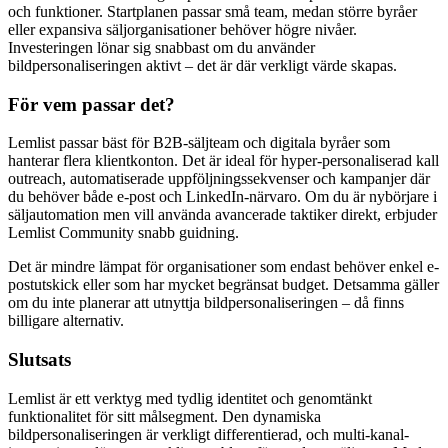
och funktioner. Startplanen passar små team, medan större byråer
eller expansiva säljorganisationer behöver högre nivåer.
Investeringen lönar sig snabbast om du använder
bildpersonaliseringen aktivt – det är där verkligt värde skapas.
För vem passar det?
Lemlist passar bäst för B2B-säljteam och digitala byråer som
hanterar flera klientkonton. Det är ideal för hyper-personaliserad kall
outreach, automatiserade uppföljningssekvenser och kampanjer där
du behöver både e-post och LinkedIn-närvaro. Om du är nybörjare i
säljautomation men vill använda avancerade taktiker direkt, erbjuder
Lemlist Community snabb guidning.
Det är mindre lämpat för organisationer som endast behöver enkel e-
postutskick eller som har mycket begränsat budget. Detsamma gäller
om du inte planerar att utnyttja bildpersonaliseringen – då finns
billigare alternativ.
Slutsats
Lemlist är ett verktyg med tydlig identitet och genomtänkt
funktionalitet för sitt målsegment. Den dynamiska
bildpersonaliseringen är verkligt differentierad, och multi-kanal-