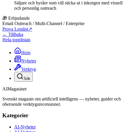
Säljare och byråer som vill sticka ut i inkorgen med visuell
och personlig outreach
🎁 Erbjudande
Email Outreach / Multi-Channel / Enterprise
Prova Lemlist
↗
← Tillbaka
Hela topplistan
Hem
Nyheter
Verktyg
Sök
AI
Magasinet
Svenskt magasin om artificiell intelligens — nyheter, guider och
oberoende verktygsrecensioner.
Kategorier
AI-Nyheter