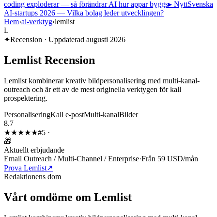
coding exploderar — så förändrar AI hur appar byggs
▸ Nytt
Svenska
AI-startups 2026 — Vilka bolag leder utvecklingen?
Hem
›
ai-verktyg
›
lemlist
L
✦
Recension · Uppdaterad
augusti 2026
Lemlist
Recension
Lemlist kombinerar kreativ bildpersonalisering med multi-kanal-
outreach och är ett av de mest originella verktygen för kall
prospektering.
Personalisering
Kall e-post
Multi-kanal
Bilder
8.7
★★★★
★
#
5
·
🎁
Aktuellt erbjudande
Email Outreach / Multi-Channel / Enterprise
·
Från 59 USD/mån
Prova Lemlist
↗
Redaktionens dom
Vårt omdöme om
Lemlist