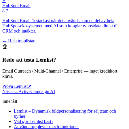
H
HubSpot Email
8.7
HubSpot Email är starkast när det används som en del av hela
HubSpot-ekosystemet, med AI som kopplar e-postdata direkt till
CRM och intäkter.
← Hela topplistan
🏆
Redo att testa
Lemlist
?
Email Outreach / Multi-Channel / Enterprise
— inget kreditkort
krävs.
Prova Lemlist
↗
Nästa →
ActiveCampaign AI
Innehåll
Lemlist – Dynamisk bildpersonalisering för säljteam och
byråer
Vad gör Lemlist bäst?
Användarupplevelse och funktioner