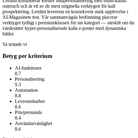
Lemlist kombinerar kreativ bildpersonalisering med multi-kanal-
outreach och är ett av de mest originella verktygen för kall
prospektering.
Lemlist
levererar en konsekvent stark upplevelse i
AI-Magasinets test. Vår sammanvägda bedömning placerar
verktyget tydligt i premiumklassen för sin kategori — särskilt om du
värdesätter
hyper-personaliserade kalla e-poster med dynamiska
bilder
.
Så testade vi
Betyg per kriterium
AI-funktioner
8.7
Personalisering
9.3
Automation
8.8
Leveransbarhet
8.6
Pris/prestanda
8.4
Användarvänlighet
8.6