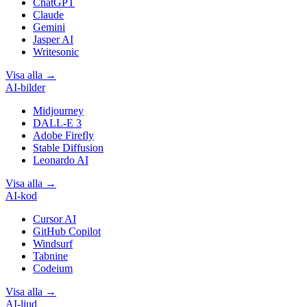
ChatGPT
Claude
Gemini
Jasper AI
Writesonic
Visa alla
→
AI-bilder
Midjourney
DALL-E 3
Adobe Firefly
Stable Diffusion
Leonardo AI
Visa alla
→
AI-kod
Cursor AI
GitHub Copilot
Windsurf
Tabnine
Codeium
Visa alla
→
AI-ljud