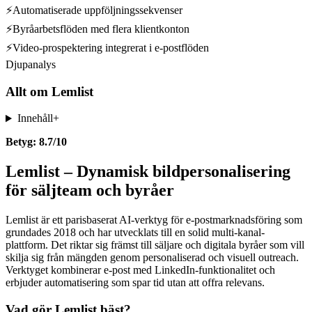
⚡
Automatiserade uppföljningssekvenser
⚡
Byråarbetsflöden med flera klientkonton
⚡
Video-prospektering integrerat i e-postflöden
Djupanalys
Allt om
Lemlist
Innehåll
+
Betyg: 8.7/10
Lemlist – Dynamisk bildpersonalisering
för säljteam och byråer
Lemlist är ett parisbaserat AI-verktyg för e-postmarknadsföring som
grundades 2018 och har utvecklats till en solid multi-kanal-
plattform. Det riktar sig främst till säljare och digitala byråer som vill
skilja sig från mängden genom personaliserad och visuell outreach.
Verktyget kombinerar e-post med LinkedIn-funktionalitet och
erbjuder automatisering som spar tid utan att offra relevans.
Vad gör Lemlist bäst?