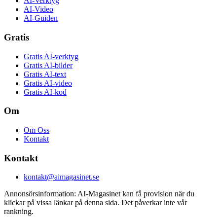
AI-Verktyg
AI-Video
AI-Guiden
Gratis
Gratis AI-verktyg
Gratis AI-bilder
Gratis AI-text
Gratis AI-video
Gratis AI-kod
Om
Om Oss
Kontakt
Kontakt
kontakt@aimagasinet.se
Annonsörsinformation:
AI-Magasinet kan få provision när du
klickar på vissa länkar på denna sida. Det påverkar inte vår
rankning.