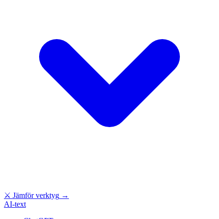
⚔
Jämför verktyg
→
AI-text