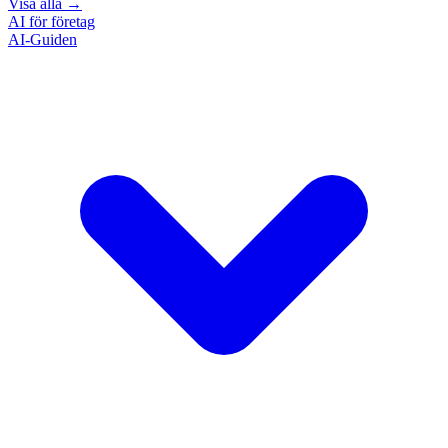
Visa alla
→
AI för företag
AI-Guiden