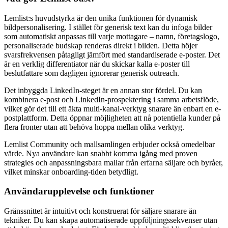
Lemlist:s huvudstyrka är den unika funktionen för dynamisk
bildpersonalisering. I stället för generisk text kan du infoga bilder
som automatiskt anpassas till varje mottagare – namn, företagslogo,
personaliserade budskap renderas direkt i bilden. Detta höjer
svarsfrekvensen påtagligt jämfört med standardiserade e-poster. Det
är en verklig differentiator när du skickar kalla e-poster till
beslutfattare som dagligen ignorerar generisk outreach.
Det inbyggda LinkedIn-steget är en annan stor fördel. Du kan
kombinera e-post och LinkedIn-prospektering i samma arbetsflöde,
vilket gör det till ett äkta multi-kanal-verktyg snarare än enbart en e-
postplattform. Detta öppnar möjligheten att nå potentiella kunder på
flera fronter utan att behöva hoppa mellan olika verktyg.
Lemlist Community och mallsamlingen erbjuder också omedelbar
värde. Nya användare kan snabbt komma igång med proven
strategies och anpassningsbara mallar från erfarna säljare och byråer,
vilket minskar onboarding-tiden betydligt.
Användarupplevelse och funktioner
Gränssnittet är intuitivt och konstruerat för säljare snarare än
tekniker. Du kan skapa automatiserade uppföljningssekvenser utan