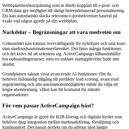
Webbplatsbesökarspårning som är direkt kopplad till e-post- och
CRM-data ger möjlighet till riktigt beteendebaserad personalisering.
Du kan automatiskt skicka relevanta e-postsekvenser baserat på
exakt vad någon gjorde på din webbplats.
Nackdelar – Begränsningar att vara medveten om
Gränssnittet kan kännas överväldigande för nybörjare och små team
utan marknadsautomationserfarenhet. Det finns många funktioner,
och det krävs tid att orientera sig. ActiveCampaign tillhandahåller
bra onboardingresurser, men en enklare startupplevelse hade inte
skadat.
Grundplanen saknar vissa avancerade AI-funktioner. Om du
behöver fullständig tillgång till prediktiv lead scoring, avancerad
segmentering och alla automationsmöjligheter måste du välja ett
högre abonnemang, vilket kan bli kostsamt för mindre
organisationer.
För vem passar ActiveCampaign bäst?
ActiveCampaign är gjord för B2B-företag och digitala byråer som
behöver djup integration mellan marknadsföring, försäljning och
kundsupport. Det passar perfekt om du arbetar med längre