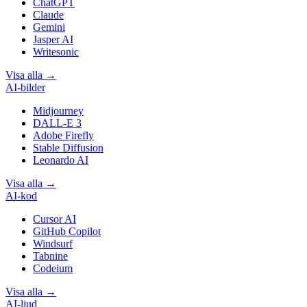
ChatGPT
Claude
Gemini
Jasper AI
Writesonic
Visa alla
→
AI-bilder
Midjourney
DALL-E 3
Adobe Firefly
Stable Diffusion
Leonardo AI
Visa alla
→
AI-kod
Cursor AI
GitHub Copilot
Windsurf
Tabnine
Codeium
Visa alla
→
AI-ljud