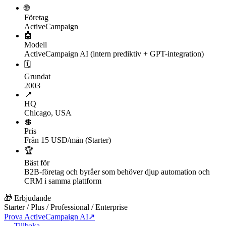
🌐
Företag
ActiveCampaign
🤖
Modell
ActiveCampaign AI (intern prediktiv + GPT-integration)
🗓
Grundat
2003
📍
HQ
Chicago, USA
💲
Pris
Från 15 USD/mån (Starter)
🏆
Bäst för
B2B-företag och byråer som behöver djup automation och
CRM i samma plattform
🎁 Erbjudande
Starter / Plus / Professional / Enterprise
Prova ActiveCampaign AI
↗
← Tillbaka