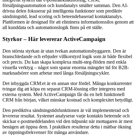
försäljningsautomation och kundanalys smälter samman. Den AI-
drivna delen fokuserar på intelligenta funktioner som prediktiv
sändningstid, lead scoring och beteendebaserad kontaktanalys.
Plattformen är designad för att eliminera informationssilos genom att
all kunddata och automationslogik finns på ett ställe.
Styrkor – Här levererar ActiveCampaign
Den största styrkan är utan tvekan automationsbyggaren. Den är
branschledande och erbjuder villkorstyrd logik som är både flexibel
och precis. Du kan skapa komplexa multi-steg-flöden med enkla
visuella verktyg – något som sparar enorma mängder tid för B2B-
marknadsörer som arbetar med långa försäljningscykler.
Det inbyggda CRM:et är en annan stor fördel. Många konkurrenter
tvingar dig att köpa en separat CRM-lösning eller integrera med
externa system. Med ActiveCampaign får du en helt funktionell
CRM från början, vilket minskar kostnad och komplexitet betydligt.
Den prediktiva sändningstidsfunktionen är väl implementerad och
levererar resultat. Systemet analyserar varje kontakts beteende och
skickar e-postmeddelanden vid den tidpunkt när mottagaren är mest
benägen att öppna dem. I praktiken resulterar detta i mätbar ökning
av öppningsfrekvenser för många användare.