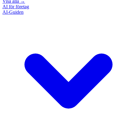
Visa alla
→
AI för företag
AI-Guiden