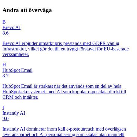
Andra att överväga
B
Brevo AI
8.6
Brevo AI erbjuder utmärkt pris-prestanda med GDPR-vänlig
infrastruktur, vilket gör det till ett tryggt förstaval för EU-baserade
verksamheter.
H
HubSpot Email
8.7
HubSpot Email är starkast när det används som en del av hela
HubSpot-ekosystemet, med AI som kopplar e-postdata direkt till
CRM och intäkter.
I
Instantly AI
9.0
Instantly AI dominerar inom kall e-postoutreach med överlägsen
leveransbarhet och AI-personalisering som skalas utan manuellt