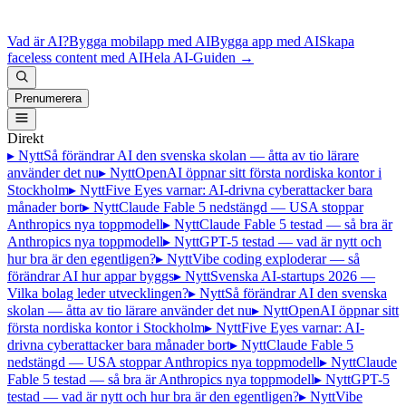
Vad är AI?
Bygga mobilapp med AI
Bygga app med AI
Skapa
faceless content med AI
Hela AI-Guiden
→
Prenumerera
Direkt
▸ Nytt
Så förändrar AI den svenska skolan — åtta av tio lärare
använder det nu
▸ Nytt
OpenAI öppnar sitt första nordiska kontor i
Stockholm
▸ Nytt
Five Eyes varnar: AI-drivna cyberattacker bara
månader bort
▸ Nytt
Claude Fable 5 nedstängd — USA stoppar
Anthropics nya toppmodell
▸ Nytt
Claude Fable 5 testad — så bra är
Anthropics nya toppmodell
▸ Nytt
GPT-5 testad — vad är nytt och
hur bra är den egentligen?
▸ Nytt
Vibe coding exploderar — så
förändrar AI hur appar byggs
▸ Nytt
Svenska AI-startups 2026 —
Vilka bolag leder utvecklingen?
▸ Nytt
Så förändrar AI den svenska
skolan — åtta av tio lärare använder det nu
▸ Nytt
OpenAI öppnar sitt
första nordiska kontor i Stockholm
▸ Nytt
Five Eyes varnar: AI-
drivna cyberattacker bara månader bort
▸ Nytt
Claude Fable 5
nedstängd — USA stoppar Anthropics nya toppmodell
▸ Nytt
Claude
Fable 5 testad — så bra är Anthropics nya toppmodell
▸ Nytt
GPT-5
testad — vad är nytt och hur bra är den egentligen?
▸ Nytt
Vibe