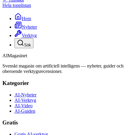
Hela topplistan
Hem
Nyheter
Verktyg
Sök
AI
Magasinet
Svenskt magasin om artificiell intelligens — nyheter, guider och
oberoende verktygsrecensioner.
Kategorier
AI-Nyheter
AI-Verktyg
AI-Video
AI-Guiden
Gratis
Gratis AI-verktyg