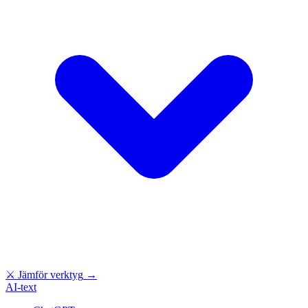
⚔
Jämför verktyg
→
AI-text