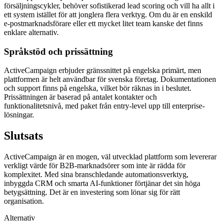
försäljningscykler, behöver sofistikerad lead scoring och vill ha allt i
ett system istället för att jonglera flera verktyg. Om du är en enskild
e-postmarknadsförare eller ett mycket litet team kanske det finns
enklare alternativ.
Språkstöd och prissättning
ActiveCampaign erbjuder gränssnittet på engelska primärt, men
plattformen är helt användbar för svenska företag. Dokumentationen
och support finns på engelska, vilket bör räknas in i beslutet.
Prissättningen är baserad på antalet kontakter och
funktionalitetsnivå, med paket från entry-level upp till enterprise-
lösningar.
Slutsats
ActiveCampaign är en mogen, väl utvecklad plattform som levererar
verkligt värde för B2B-marknadsörer som inte är rädda för
komplexitet. Med sina branschledande automationsverktyg,
inbyggda CRM och smarta AI-funktioner förtjänar det sin höga
betygsättning. Det är en investering som lönar sig för rätt
organisation.
Alternativ