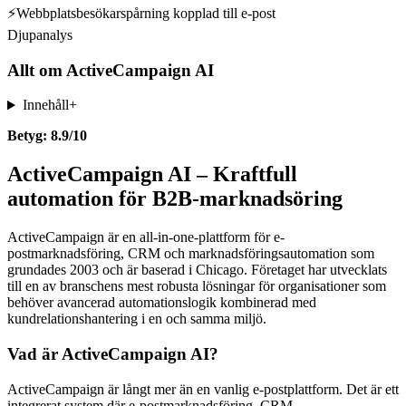
⚡
Webbplatsbesökarspårning kopplad till e-post
Djupanalys
Allt om
ActiveCampaign AI
Innehåll
+
Betyg: 8.9/10
ActiveCampaign AI – Kraftfull
automation för B2B-marknadsöring
ActiveCampaign är en all-in-one-plattform för e-
postmarknadsföring, CRM och marknadsföringsautomation som
grundades 2003 och är baserad i Chicago. Företaget har utvecklats
till en av branschens mest robusta lösningar för organisationer som
behöver avancerad automationslogik kombinerad med
kundrelationshantering i en och samma miljö.
Vad är ActiveCampaign AI?
ActiveCampaign är långt mer än en vanlig e-postplattform. Det är ett
integrerat system där e-postmarknadsföring, CRM,