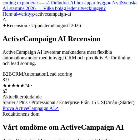
coding exploderar — så förändrar AI hur appar byggs
▸ Nytt
Svenska
AI-startups 2026 — Vilka bolag leder utvecklingen?
Hem
›
ai-verktyg
›
activecampaign-ai
A
✦
Recension · Uppdaterad
augusti 2026
ActiveCampaign AI
Recension
ActiveCampaign AI levererar marknadens mest flexibla
automationsmotor med inbyggt CRM och prediktiv AI för timing
och lead scoring.
B2B
CRM
Automation
Lead scoring
8.9
★★★★
★
#
4
·
🎁
Aktuellt erbjudande
Starter / Plus / Professional / Enterprise
·
Från 15 USD/mån (Starter)
Prova ActiveCampaign AI
↗
Redaktionens dom
Vårt omdöme om
ActiveCampaign AI