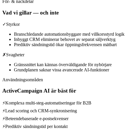
För- & nackdelar
Vad vi gillar — och inte
✓
Styrkor
Branschledande automationsbyggare med villkorsstyrd logik
Inbyggt CRM eliminerar behovet av separat säljverktyg
Prediktiv sändningstid ökar öppningsfrekvensen mätbart
✗
Svagheter
Gränssnittet kan kännas överväldigande för nybörjare
Grundplanen saknar vissa avancerade AI-funktioner
Användningsområden
ActiveCampaign AI
är bäst för
⚡
Komplexa multi-steg-automatiseringar för B2B
⚡
Lead scoring och CRM-synkronisering
⚡
Beteendebaserade e-postsekvenser
⚡
Prediktiv sändningstid per kontakt