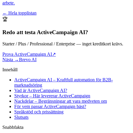
arbete.
← Hela topplistan
🏆
Redo att testa
ActiveCampaign AI
?
Starter / Plus / Professional / Enterprise
— inget kreditkort krävs.
Prova ActiveCampaign AI
↗
Nästa →
Brevo AI
Innehåll
ActiveCampaign AI – Kraftfull automation för B2B-
marknadsöring
Vad är ActiveCampaign AI?
Styrkor – Här levererar ActiveCampaign
Nackdelar – Begränsningar att vara medveten om
För vem passar ActiveCampaign bäst?
Språkstöd och prissättning
Slutsats
Snabbfakta