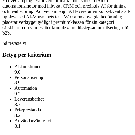
ActiveCampaign AI levererar marknadens mest flexibla
automationsmotor med inbyggt CRM och prediktiv AI för timing
och lead scoring.
ActiveCampaign AI
levererar en konsekvent stark
upplevelse i AI-Magasinets test. Vår sammanvägda bedömning
placerar verktyget tydligt i premiumklassen för sin kategori —
särskilt om du värdesätter
komplexa multi-steg-automatiseringar för
b2b
.
Så testade vi
Betyg per kriterium
AI-funktioner
9.0
Personalisering
8.9
Automation
9.5
Leveransbarhet
8.7
Pris/prestanda
8.2
Användarvänlighet
8.1