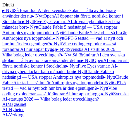
Direkt
▸ Nytt
Så förändrar AI den svenska skolan — åtta av tio lärare
använder det nu
▸ Nytt
OpenAI öppnar sitt första nordiska kontor i
Stockholm
▸ Nytt
Five Eyes varnar: AI-drivna cyberattacker bara
månader bort
▸ Nytt
Claude Fable 5 nedstängd — USA stoppar
Anthropics nya toppmodell
▸ Nytt
Claude Fable 5 testad — så bra är
Anthropics nya toppmodell
▸ Nytt
GPT-5 testad — vad är nytt och
hur bra är den egentligen?
▸ Nytt
Vibe coding exploderar — så
förändrar AI hur appar byggs
▸ Nytt
Svenska AI-startups 2026 —
Vilka bolag leder utvecklingen?
▸ Nytt
Så förändrar AI den svenska
skolan — åtta av tio lärare använder det nu
▸ Nytt
OpenAI öppnar sitt
första nordiska kontor i Stockholm
▸ Nytt
Five Eyes varnar: AI-
drivna cyberattacker bara månader bort
▸ Nytt
Claude Fable 5
nedstängd — USA stoppar Anthropics nya toppmodell
▸ Nytt
Claude
Fable 5 testad — så bra är Anthropics nya toppmodell
▸ Nytt
GPT-5
testad — vad är nytt och hur bra är den egentligen?
▸ Nytt
Vibe
coding exploderar — så förändrar AI hur appar byggs
▸ Nytt
Svenska
AI-startups 2026 — Vilka bolag leder utvecklingen?
AI
Magasinet
AI-Nyheter
AI-Verktyg