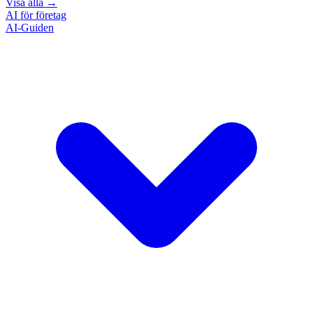
Visa alla
→
AI för företag
AI-Guiden