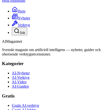
Hela topplistan
Hem
Nyheter
Verktyg
Sök
AI
Magasinet
Svenskt magasin om artificiell intelligens — nyheter, guider och
oberoende verktygsrecensioner.
Kategorier
AI-Nyheter
AI-Verktyg
AI-Video
AI-Guiden
Gratis
Gratis AI-verktyg
Gratis AI-bilder