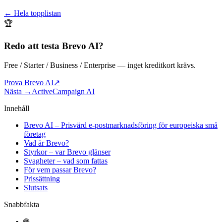
← Hela topplistan
🏆
Redo att testa
Brevo AI
?
Free / Starter / Business / Enterprise
— inget kreditkort krävs.
Prova Brevo AI
↗
Nästa →
ActiveCampaign AI
Innehåll
Brevo AI – Prisvärd e-postmarknadsföring för europeiska små
företag
Vad är Brevo?
Styrkor – var Brevo glänser
Svagheter – vad som fattas
För vem passar Brevo?
Prissättning
Slutsats
Snabbfakta
🌐