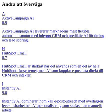
Andra att överväga
A
ActiveCampaign AI
8.9
ActiveCampaign AI levererar marknadens mest flexibla
automationsmotor med inbyggt CRM och prediktiv AI för timing
och lead scoring.
H
HubSpot Email
8.7
HubSpot Email är starkast när det används som en del av hela
HubSpot-ekosystemet, med AI som kopplar e-postdata direkt till
CRM och intäkter.
I
Instantly AI
9.0
Instantly AI dominerar inom kall e-postoutreach med överlägsen
leveransbarhet och AI-personalisering som skalas utan manuellt
arbete.