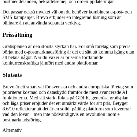
postmeddelanden, bekräftelsemejl och orderuppdateringar.
Det passar också mycket väl om du behöver kombinera e-post- och
SMS-kampanjer. Brevo erbjuder en integrerad lösning som är
billigare än att använda separata verktyg.
Prissättning
Gratisplanen är den största styrkan här. För små företag som precis
börjat med e-postmarknadsföring är det ett sätt att komma igång utan
att betala något. När du växer är priserna fortfarande
konkurrenskraftiga jämfört med andra plattformar.
Slutsats
Brevo är ett smart val för svenska och andra europeiska företag som
prioriterar kostnad och dataskydd framför de mest avancerade AI-
funktionerna. Med sitt starkt fokus på GDPR, generösa gratisplan
och låga priser erbjuder det ett utmärkt värde för sitt pris. Betyget
8.6/10 reflekterar att det är en solid, pålitlig plattform som levererar
vad den lovar – men inte nödvändigtvis en revolution inom e-
postmarknadsföring.
Alternativ