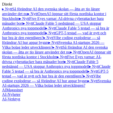
Direkt
▸ Nytt
Så förändrar AI den svenska skolan — åtta av tio lärare
använder det nu
▸ Nytt
OpenAI öppnar sitt första nordiska kontor i
Stockholm
▸ Nytt
Five Eyes varnar: AI-drivna cyberattacker bara
månader bort
▸ Nytt
Claude Fable 5 nedstängd — USA stoppar
Anthropics nya toppmodell
▸ Nytt
Claude Fable 5 testad — så bra är
Anthropics nya toppmodell
▸ Nytt
GPT-5 testad — vad är nytt och
hur bra är den egentligen?
▸ Nytt
Vibe coding exploderar — så
förändrar AI hur appar byggs
▸ Nytt
Svenska AI-startups 2026 —
Vilka bolag leder utvecklingen?
▸ Nytt
Så förändrar AI den svenska
skolan — åtta av tio lärare använder det nu
▸ Nytt
OpenAI öppnar sitt
första nordiska kontor i Stockholm
▸ Nytt
Five Eyes varnar: AI-
drivna cyberattacker bara månader bort
▸ Nytt
Claude Fable 5
nedstängd — USA stoppar Anthropics nya toppmodell
▸ Nytt
Claude
Fable 5 testad — så bra är Anthropics nya toppmodell
▸ Nytt
GPT-5
testad — vad är nytt och hur bra är den egentligen?
▸ Nytt
Vibe
coding exploderar — så förändrar AI hur appar byggs
▸ Nytt
Svenska
AI-startups 2026 — Vilka bolag leder utvecklingen?
AI
Magasinet
AI-Nyheter
AI-Verktyg