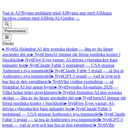
Vad är AI?
Bygga mobilapp med AI
Bygga app med AI
Skapa
faceless content med AI
Hela AI-Guiden
→
Prenumerera
Direkt
▸ Nytt
Så förändrar AI den svenska skolan — åtta av tio lärare
använder det nu
▸ Nytt
OpenAI öppnar sitt första nordiska kontor i
Stockholm
▸ Nytt
Five Eyes varnar: AI-drivna cyberattacker bara
månader bort
▸ Nytt
Claude Fable 5 nedstängd — USA stoppar
Anthropics nya toppmodell
▸ Nytt
Claude Fable 5 testad — så bra är
Anthropics nya toppmodell
▸ Nytt
GPT-5 testad — vad är nytt och
hur bra är den egentligen?
▸ Nytt
Vibe coding exploderar — så
förändrar AI hur appar byggs
▸ Nytt
Svenska AI-startups 2026 —
Vilka bolag leder utvecklingen?
▸ Nytt
Så förändrar AI den svenska
skolan — åtta av tio lärare använder det nu
▸ Nytt
OpenAI öppnar sitt
första nordiska kontor i Stockholm
▸ Nytt
Five Eyes varnar: AI-
drivna cyberattacker bara månader bort
▸ Nytt
Claude Fable 5
nedstängd — USA stoppar Anthropics nya toppmodell
▸ Nytt
Claude
Fable 5 testad — så bra är Anthropics nya toppmodell
▸ Nytt
GPT-5
testad — vad är nytt och hur bra är den egentligen?
▸ Nytt
Vibe