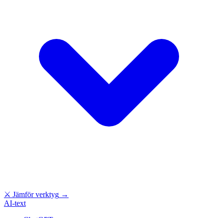
⚔
Jämför verktyg
→
AI-text