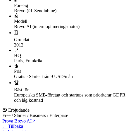
Företag
Brevo (fd. Sendinblue)
🤖
Modell
Brevo AI (intern optimeringsmotor)
🗓
Grundat
2012
📍
HQ
Paris, Frankrike
💲
Pris
Gratis · Starter från 9 USD/mån
🏆
Bäst för
Europeiska SMB-företag och startups som prioriterar GDPR
och låg kostnad
🎁 Erbjudande
Free / Starter / Business / Enterprise
Prova Brevo AI
↗
← Tillbaka