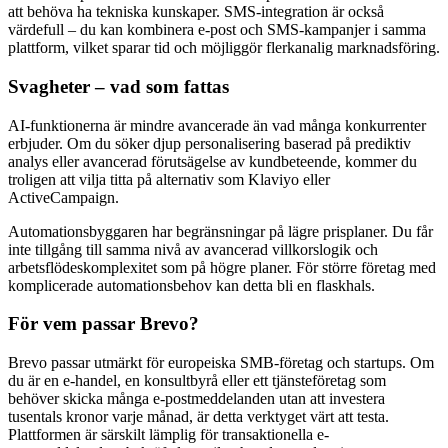
att behöva ha tekniska kunskaper. SMS-integration är också
värdefull – du kan kombinera e-post och SMS-kampanjer i samma
plattform, vilket sparar tid och möjliggör flerkanalig marknadsföring.
Svagheter – vad som fattas
AI-funktionerna är mindre avancerade än vad många konkurrenter
erbjuder. Om du söker djup personalisering baserad på prediktiv
analys eller avancerad förutsägelse av kundbeteende, kommer du
troligen att vilja titta på alternativ som Klaviyo eller
ActiveCampaign.
Automationsbyggaren har begränsningar på lägre prisplaner. Du får
inte tillgång till samma nivå av avancerad villkorslogik och
arbetsflödeskomplexitet som på högre planer. För större företag med
komplicerade automationsbehov kan detta bli en flaskhals.
För vem passar Brevo?
Brevo passar utmärkt för europeiska SMB-företag och startups. Om
du är en e-handel, en konsultbyrå eller ett tjänsteföretag som
behöver skicka många e-postmeddelanden utan att investera
tusentals kronor varje månad, är detta verktyget värt att testa.
Plattformen är särskilt lämplig för transaktionella e-