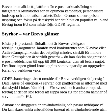
Brevo är en allt-i-ett-plattform för e-postmarknadsföring som
integrerar AI-funktioner för att optimera kampanjer, personalisera
budskap och automatisera arbetsflöden. Genom sitt europeiska
ursprung och fokus på dataskydd har det blivit ett populärt val bland
företag inom EU som måste följa GDPR-reglerna.
Styrkor – var Brevo glänser
Bästa pris-prestanda-förhållandet är Brevos viktigaste
försäljningsargument. Jämfört med konkurrenter som Klaviyo eller
ActiveCampaign kostar det betydligt mindre, särskilt för mindre
listor. Gratisplanen är särskilt generös – du kan skicka obegränsade
e-postmeddelanden till upp till 300 kontakter utan att betala något.
Det finns ingen gömd kontaktgräns som tvingar dig att uppgradera
förrän du verkligen växer.
GDPR-hanteringen är ett område där Brevo verkligen skiljer sig åt.
Data lagras på europeiska servrar, och plattformen är utformad med
dataskydd i fokus från början. För svenska och andra europeiska
företag är det en stor fördel att slippa oroa sig för att data hamnar på
servrar utanför EU.
Automationsbyggaren är användarvänlig och passar nybörjare väl.
Du kan skapa enkla arbetsflöden baserat på användarbeteende utan