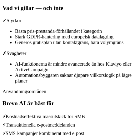
Vad vi gillar — och inte
✓
Styrkor
Bästa pris-prestanda-förhållandet i kategorin
Stark GDPR-hantering med europeisk datalagring
Generös gratisplan utan kontaktgräns, bara volymgräns
✗
Svagheter
AI-funktionerna är mindre avancerade än hos Klaviyo eller
ActiveCampaign
Automationsbyggaren saknar djupare villkorslogik på lägre
planer
Användningsområden
Brevo AI
är bäst för
⚡
Kostnadseffektiva massutskick för SMB
⚡
Transaktionella e-postmeddelanden
⚡
SMS-kampanjer kombinerat med e-post