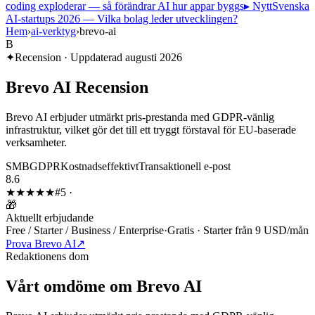
coding exploderar — så förändrar AI hur appar byggs
▸ Nytt
Svenska
AI-startups 2026 — Vilka bolag leder utvecklingen?
Hem
›
ai-verktyg
›
brevo-ai
B
✦
Recension · Uppdaterad
augusti 2026
Brevo AI
Recension
Brevo AI erbjuder utmärkt pris-prestanda med GDPR-vänlig
infrastruktur, vilket gör det till ett tryggt förstaval för EU-baserade
verksamheter.
SMB
GDPR
Kostnadseffektivt
Transaktionell e-post
8.6
★★★★
★
#
5
·
🎁
Aktuellt erbjudande
Free / Starter / Business / Enterprise
·
Gratis · Starter från 9 USD/mån
Prova Brevo AI
↗
Redaktionens dom
Vårt omdöme om
Brevo AI