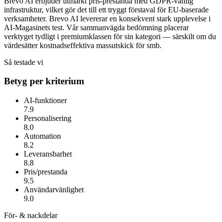
Brevo AI erbjuder utmärkt pris-prestanda med GDPR-vänlig
infrastruktur, vilket gör det till ett tryggt förstaval för EU-baserade
verksamheter.
Brevo AI
levererar en konsekvent stark upplevelse i
AI-Magasinets test. Vår sammanvägda bedömning placerar
verktyget tydligt i premiumklassen för sin kategori — särskilt om du
värdesätter
kostnadseffektiva massutskick för smb
.
Så testade vi
Betyg per kriterium
AI-funktioner
7.9
Personalisering
8.0
Automation
8.2
Leveransbarhet
8.8
Pris/prestanda
9.5
Användarvänlighet
9.0
För- & nackdelar