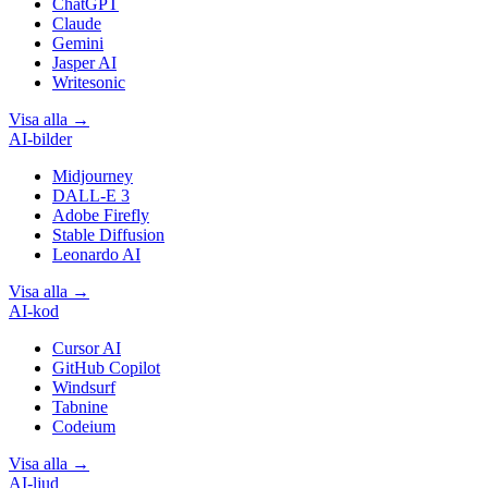
ChatGPT
Claude
Gemini
Jasper AI
Writesonic
Visa alla
→
AI-bilder
Midjourney
DALL-E 3
Adobe Firefly
Stable Diffusion
Leonardo AI
Visa alla
→
AI-kod
Cursor AI
GitHub Copilot
Windsurf
Tabnine
Codeium
Visa alla
→
AI-ljud