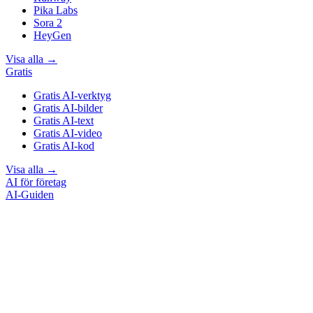
Pika Labs
Sora 2
HeyGen
Visa alla
→
Gratis
Gratis AI-verktyg
Gratis AI-bilder
Gratis AI-text
Gratis AI-video
Gratis AI-kod
Visa alla
→
AI för företag
AI-Guiden