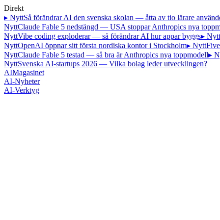
Direkt
▸ Nytt
Så förändrar AI den svenska skolan — åtta av tio lärare använd
Nytt
Claude Fable 5 nedstängd — USA stoppar Anthropics nya toppm
Nytt
Vibe coding exploderar — så förändrar AI hur appar byggs
▸ Nyt
Nytt
OpenAI öppnar sitt första nordiska kontor i Stockholm
▸ Nytt
Five
Nytt
Claude Fable 5 testad — så bra är Anthropics nya toppmodell
▸ N
Nytt
Svenska AI-startups 2026 — Vilka bolag leder utvecklingen?
AI
Magasinet
AI-Nyheter
AI-Verktyg