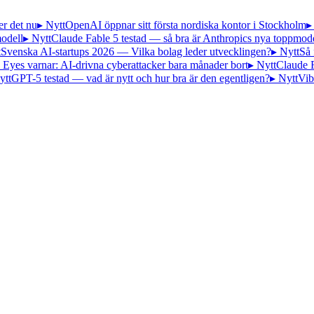
er det nu
▸ Nytt
OpenAI öppnar sitt första nordiska kontor i Stockholm
▸
odell
▸ Nytt
Claude Fable 5 testad — så bra är Anthropics nya toppmode
t
Svenska AI-startups 2026 — Vilka bolag leder utvecklingen?
▸ Nytt
Så 
 Eyes varnar: AI-drivna cyberattacker bara månader bort
▸ Nytt
Claude 
ytt
GPT-5 testad — vad är nytt och hur bra är den egentligen?
▸ Nytt
Vib