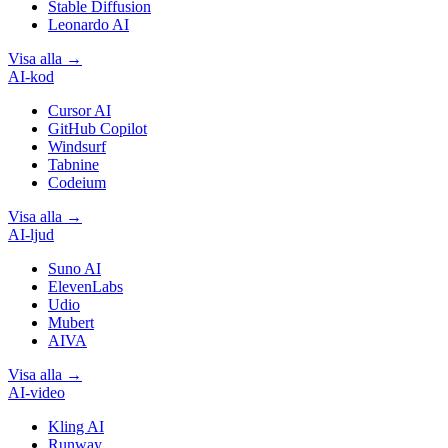
Stable Diffusion
Leonardo AI
Visa alla
→
AI-kod
Cursor AI
GitHub Copilot
Windsurf
Tabnine
Codeium
Visa alla
→
AI-ljud
Suno AI
ElevenLabs
Udio
Mubert
AIVA
Visa alla
→
AI-video
Kling AI
Runway