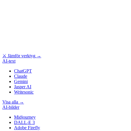
⚔
Jämför verktyg
→
AI-text
ChatGPT
Claude
Gemini
Jasper AI
Writesonic
Visa alla
→
AI-bilder
Midjourney
DALL-E 3
Adobe Firefly