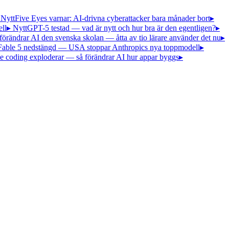
 Nytt
Five Eyes varnar: AI-drivna cyberattacker bara månader bort
▸
ll
▸ Nytt
GPT-5 testad — vad är nytt och hur bra är den egentligen?
▸
förändrar AI den svenska skolan — åtta av tio lärare använder det nu
▸
Fable 5 nedstängd — USA stoppar Anthropics nya toppmodell
▸
e coding exploderar — så förändrar AI hur appar byggs
▸