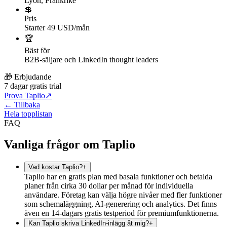
Lyon, Frankrike
💲
Pris
Starter 49 USD/mån
🏆
Bäst för
B2B-säljare och LinkedIn thought leaders
🎁 Erbjudande
7 dagar gratis trial
Prova Taplio
↗
← Tillbaka
Hela topplistan
FAQ
Vanliga frågor om Taplio
Vad kostar Taplio?
+
Taplio har en gratis plan med basala funktioner och betalda
planer från cirka 30 dollar per månad för individuella
användare. Företag kan välja högre nivåer med fler funktioner
som schemaläggning, AI-generering och analytics. Det finns
även en 14-dagars gratis testperiod för premiumfunktionerna.
Kan Taplio skriva LinkedIn-inlägg åt mig?
+