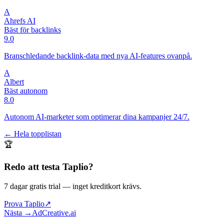
A
Ahrefs AI
Bäst för backlinks
9.0
Branschledande backlink-data med nya AI-features ovanpå.
A
Albert
Bäst autonom
8.0
Autonom AI-marketer som optimerar dina kampanjer 24/7.
← Hela topplistan
🏆
Redo att testa
Taplio
?
7 dagar gratis trial
— inget kreditkort krävs.
Prova Taplio
↗
Nästa →
AdCreative.ai