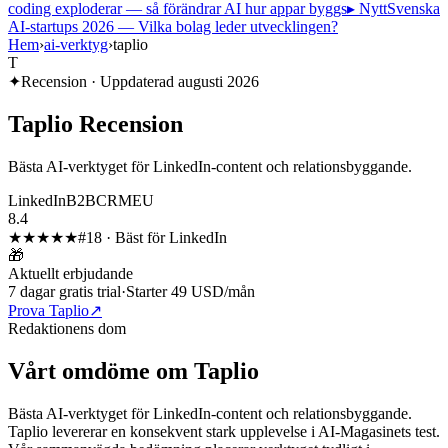
coding exploderar — så förändrar AI hur appar byggs
▸ Nytt
Svenska
AI-startups 2026 — Vilka bolag leder utvecklingen?
Hem
›
ai-verktyg
›
taplio
T
✦
Recension · Uppdaterad
augusti 2026
Taplio
Recension
Bästa AI-verktyget för LinkedIn-content och relationsbyggande.
LinkedIn
B2B
CRM
EU
8.4
★★★★
★
#
18
·
Bäst för LinkedIn
🎁
Aktuellt erbjudande
7 dagar gratis trial
·
Starter 49 USD/mån
Prova Taplio
↗
Redaktionens dom
Vårt omdöme om
Taplio
Bästa AI-verktyget för LinkedIn-content och relationsbyggande.
Taplio
levererar en konsekvent stark upplevelse i AI-Magasinets test.