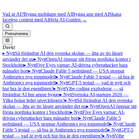
Vad är AI?
Bygga mobilapp med AI
Bygga app med AI
Skapa
faceless content med AI
Hela AI-Guiden
→
Prenumerera
Direkt
▸ Nytt
Så förändrar AI den svenska skolan — åtta av tio lärare
använder det nu
▸ Nytt
OpenAI öppnar sitt första nordiska kontor i
Stockholm
▸ Nytt
Five Eyes varnar: AI-drivna cyberattacker bara
månader bort
▸ Nytt
Claude Fable 5 nedstängd — USA stoppar
Anthropics nya toppmodell
▸ Nytt
Claude Fable 5 testad — så bra är
Anthropics nya toppmodell
▸ Nytt
GPT-5 testad — vad är nytt och
hur bra är den egentligen?
▸ Nytt
Vibe coding exploderar — så
förändrar AI hur appar byggs
▸ Nytt
Svenska AI-startups 2026 —
Vilka bolag leder utvecklingen?
▸ Nytt
Så förändrar AI den svenska
skolan — åtta av tio lärare använder det nu
▸ Nytt
OpenAI öppnar sitt
första nordiska kontor i Stockholm
▸ Nytt
Five Eyes varnar: AI-
drivna cyberattacker bara månader bort
▸ Nytt
Claude Fable 5
nedstängd — USA stoppar Anthropics nya toppmodell
▸ Nytt
Claude
Fable 5 testad — så bra är Anthropics nya toppmodell
▸ Nytt
GPT-5
testad — vad är nytt och hur bra är den egentligen?
▸ Nytt
Vibe