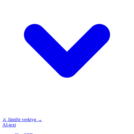
⚔
Jämför verktyg
→
AI-text