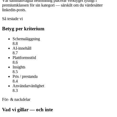
Vår sammanvägda bedömning placerar verktyget tydligt i
premiumklassen för sin kategori — särskilt om du värdesätter
linkedin-posts
.
Så testade vi
Betyg per kriterium
Schemaläggning
8.8
AI-innehåll
8.7
Plattformsstöd
8.6
Insights
8.5
Pris / prestanda
8.4
Användarvänlighet
8.3
För- & nackdelar
Vad vi gillar — och inte