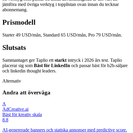
jämföra med övriga verktyg i topplistan ovan innan du tecknar
abonnemang.
Prismodell
Starter 49 USD/mån, Standard 65 USD/mån, Pro 79 USD/mån.
Slutsats
Sammantaget ger Taplio ett
starkt
intryck i 2026 års test. Taplio
placerar sig som
Bäst för LinkedIn
och passar bäst för b2b-säljare
och linkedin thought leaders.
Alternativ
Andra att överväga
A
AdCreative.ai
Bäst för kreativ skala
8.8
AI-genererade banners och statiska annonser med predictive score.