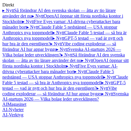
Direkt
▸ Nytt
Så förändrar AI den svenska skolan — åtta av tio lärare
använder det nu
▸ Nytt
OpenAI öppnar sitt första nordiska kontor i
Stockholm
▸ Nytt
Five Eyes varnar: AI-drivna cyberattacker bara
månader bort
▸ Nytt
Claude Fable 5 nedstängd — USA stoppar
Anthropics nya toppmodell
▸ Nytt
Claude Fable 5 testad — så bra är
Anthropics nya toppmodell
▸ Nytt
GPT-5 testad — vad är nytt och
hur bra är den egentligen?
▸ Nytt
Vibe coding exploderar — så
förändrar AI hur appar byggs
▸ Nytt
Svenska AI-startups 2026 —
Vilka bolag leder utvecklingen?
▸ Nytt
Så förändrar AI den svenska
skolan — åtta av tio lärare använder det nu
▸ Nytt
OpenAI öppnar sitt
första nordiska kontor i Stockholm
▸ Nytt
Five Eyes varnar: AI-
drivna cyberattacker bara månader bort
▸ Nytt
Claude Fable 5
nedstängd — USA stoppar Anthropics nya toppmodell
▸ Nytt
Claude
Fable 5 testad — så bra är Anthropics nya toppmodell
▸ Nytt
GPT-5
testad — vad är nytt och hur bra är den egentligen?
▸ Nytt
Vibe
coding exploderar — så förändrar AI hur appar byggs
▸ Nytt
Svenska
AI-startups 2026 — Vilka bolag leder utvecklingen?
AI
Magasinet
AI-Nyheter
AI-Verktyg