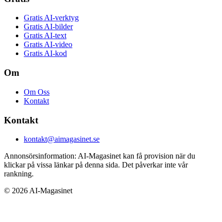
Gratis AI-verktyg
Gratis AI-bilder
Gratis AI-text
Gratis AI-video
Gratis AI-kod
Om
Om Oss
Kontakt
Kontakt
kontakt@aimagasinet.se
Annonsörsinformation:
AI-Magasinet kan få provision när du
klickar på vissa länkar på denna sida. Det påverkar inte vår
rankning.
©
2026
AI-Magasinet