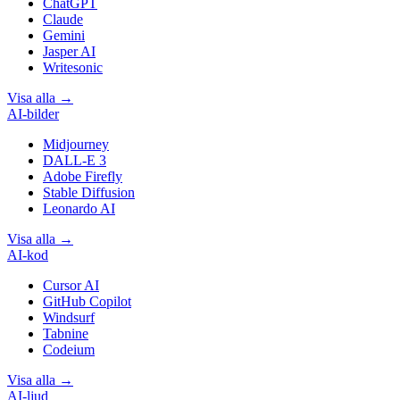
ChatGPT
Claude
Gemini
Jasper AI
Writesonic
Visa alla
→
AI-bilder
Midjourney
DALL-E 3
Adobe Firefly
Stable Diffusion
Leonardo AI
Visa alla
→
AI-kod
Cursor AI
GitHub Copilot
Windsurf
Tabnine
Codeium
Visa alla
→
AI-ljud