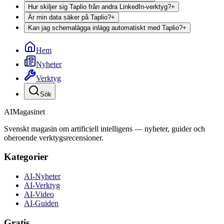
Hur skiljer sig Taplio från andra LinkedIn-verktyg?
+
Är min data säker på Taplio?
+
Kan jag schemalägga inlägg automatiskt med Taplio?
+
Hem
Nyheter
Verktyg
Sök
AI
Magasinet
Svenskt magasin om artificiell intelligens — nyheter, guider och
oberoende verktygsrecensioner.
Kategorier
AI-Nyheter
AI-Verktyg
AI-Video
AI-Guiden
Gratis