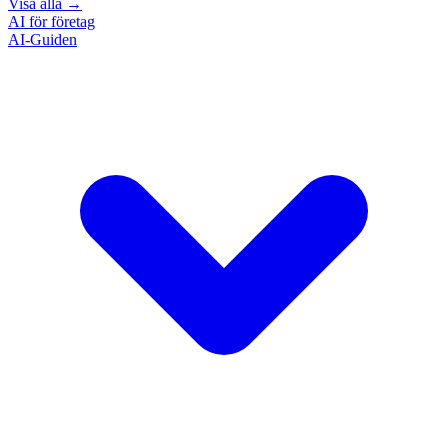
Visa alla
→
AI för företag
AI-Guiden