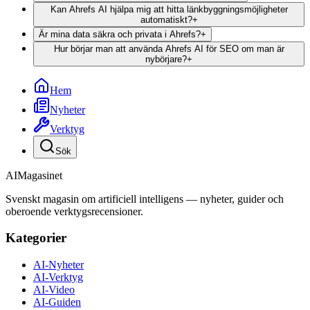
Kan Ahrefs AI hjälpa mig att hitta länkbyggningsmöjligheter
automatiskt?
+
Är mina data säkra och privata i Ahrefs?
+
Hur börjar man att använda Ahrefs AI för SEO om man är
nybörjare?
+
Hem
Nyheter
Verktyg
Sök
AI
Magasinet
Svenskt magasin om artificiell intelligens — nyheter, guider och
oberoende verktygsrecensioner.
Kategorier
AI-Nyheter
AI-Verktyg
AI-Video
AI-Guiden