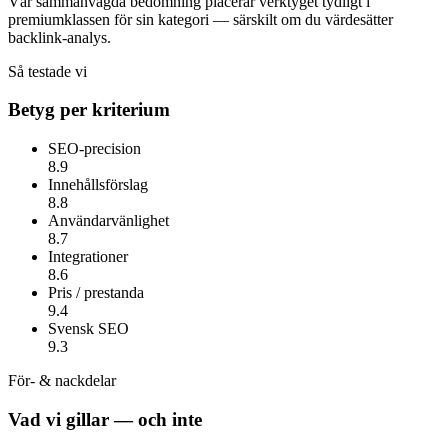
Vår sammanvägda bedömning placerar verktyget tydligt i
premiumklassen för sin kategori — särskilt om du värdesätter
backlink-analys
.
Så testade vi
Betyg per kriterium
SEO-precision
8.9
Innehållsförslag
8.8
Användarvänlighet
8.7
Integrationer
8.6
Pris / prestanda
9.4
Svensk SEO
9.3
För- & nackdelar
Vad vi gillar — och inte