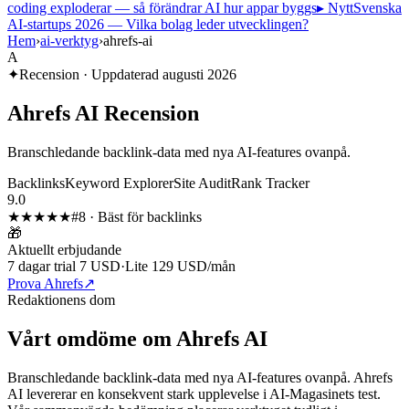
coding exploderar — så förändrar AI hur appar byggs
▸ Nytt
Svenska
AI-startups 2026 — Vilka bolag leder utvecklingen?
Hem
›
ai-verktyg
›
ahrefs-ai
A
✦
Recension · Uppdaterad
augusti 2026
Ahrefs AI
Recension
Branschledande backlink-data med nya AI-features ovanpå.
Backlinks
Keyword Explorer
Site Audit
Rank Tracker
9.0
★★★★★
#
8
·
Bäst för backlinks
🎁
Aktuellt erbjudande
7 dagar trial 7 USD
·
Lite 129 USD/mån
Prova Ahrefs
↗
Redaktionens dom
Vårt omdöme om
Ahrefs AI
Branschledande backlink-data med nya AI-features ovanpå.
Ahrefs
AI
levererar en konsekvent stark upplevelse i AI-Magasinets test.