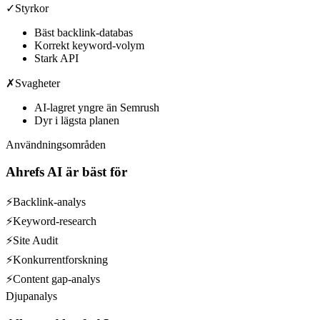
✓
Styrkor
Bäst backlink-databas
Korrekt keyword-volym
Stark API
✗
Svagheter
AI-lagret yngre än Semrush
Dyr i lägsta planen
Användningsområden
Ahrefs AI
är bäst för
⚡
Backlink-analys
⚡
Keyword-research
⚡
Site Audit
⚡
Konkurrentforskning
⚡
Content gap-analys
Djupanalys