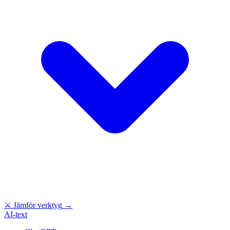
⚔
Jämför verktyg
→
AI-text