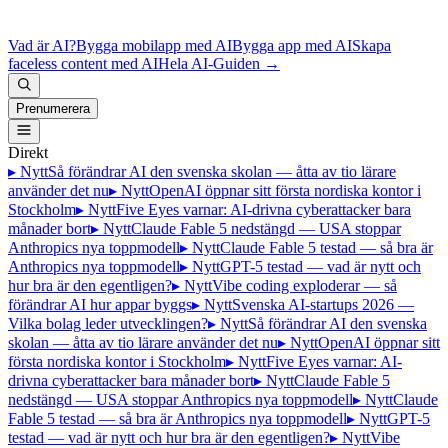
Vad är AI?
Bygga mobilapp med AI
Bygga app med AI
Skapa
faceless content med AI
Hela AI-Guiden
→
Prenumerera
Direkt
▸ Nytt
Så förändrar AI den svenska skolan — åtta av tio lärare
använder det nu
▸ Nytt
OpenAI öppnar sitt första nordiska kontor i
Stockholm
▸ Nytt
Five Eyes varnar: AI-drivna cyberattacker bara
månader bort
▸ Nytt
Claude Fable 5 nedstängd — USA stoppar
Anthropics nya toppmodell
▸ Nytt
Claude Fable 5 testad — så bra är
Anthropics nya toppmodell
▸ Nytt
GPT-5 testad — vad är nytt och
hur bra är den egentligen?
▸ Nytt
Vibe coding exploderar — så
förändrar AI hur appar byggs
▸ Nytt
Svenska AI-startups 2026 —
Vilka bolag leder utvecklingen?
▸ Nytt
Så förändrar AI den svenska
skolan — åtta av tio lärare använder det nu
▸ Nytt
OpenAI öppnar sitt
första nordiska kontor i Stockholm
▸ Nytt
Five Eyes varnar: AI-
drivna cyberattacker bara månader bort
▸ Nytt
Claude Fable 5
nedstängd — USA stoppar Anthropics nya toppmodell
▸ Nytt
Claude
Fable 5 testad — så bra är Anthropics nya toppmodell
▸ Nytt
GPT-5
testad — vad är nytt och hur bra är den egentligen?
▸ Nytt
Vibe