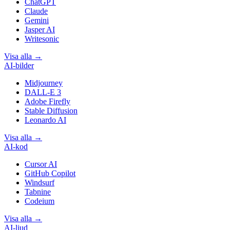
ChatGPT
Claude
Gemini
Jasper AI
Writesonic
Visa alla
→
AI-bilder
Midjourney
DALL-E 3
Adobe Firefly
Stable Diffusion
Leonardo AI
Visa alla
→
AI-kod
Cursor AI
GitHub Copilot
Windsurf
Tabnine
Codeium
Visa alla
→
AI-ljud