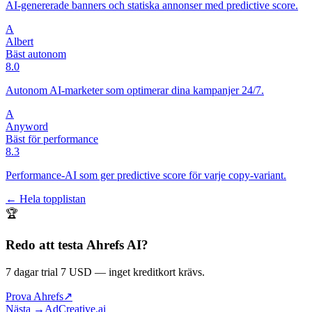
AI-genererade banners och statiska annonser med predictive score.
A
Albert
Bäst autonom
8.0
Autonom AI-marketer som optimerar dina kampanjer 24/7.
A
Anyword
Bäst för performance
8.3
Performance-AI som ger predictive score för varje copy-variant.
← Hela topplistan
🏆
Redo att testa
Ahrefs AI
?
7 dagar trial 7 USD
— inget kreditkort krävs.
Prova Ahrefs
↗
Nästa →
AdCreative.ai