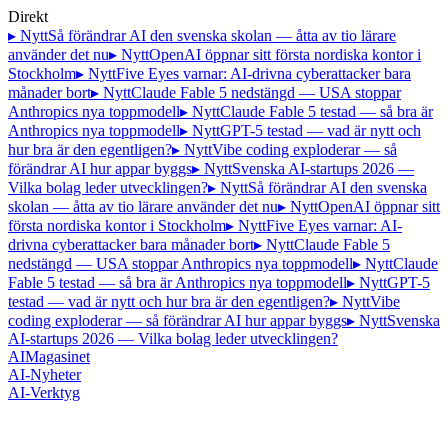
Direkt
▸ Nytt
Så förändrar AI den svenska skolan — åtta av tio lärare
använder det nu
▸ Nytt
OpenAI öppnar sitt första nordiska kontor i
Stockholm
▸ Nytt
Five Eyes varnar: AI-drivna cyberattacker bara
månader bort
▸ Nytt
Claude Fable 5 nedstängd — USA stoppar
Anthropics nya toppmodell
▸ Nytt
Claude Fable 5 testad — så bra är
Anthropics nya toppmodell
▸ Nytt
GPT-5 testad — vad är nytt och
hur bra är den egentligen?
▸ Nytt
Vibe coding exploderar — så
förändrar AI hur appar byggs
▸ Nytt
Svenska AI-startups 2026 —
Vilka bolag leder utvecklingen?
▸ Nytt
Så förändrar AI den svenska
skolan — åtta av tio lärare använder det nu
▸ Nytt
OpenAI öppnar sitt
första nordiska kontor i Stockholm
▸ Nytt
Five Eyes varnar: AI-
drivna cyberattacker bara månader bort
▸ Nytt
Claude Fable 5
nedstängd — USA stoppar Anthropics nya toppmodell
▸ Nytt
Claude
Fable 5 testad — så bra är Anthropics nya toppmodell
▸ Nytt
GPT-5
testad — vad är nytt och hur bra är den egentligen?
▸ Nytt
Vibe
coding exploderar — så förändrar AI hur appar byggs
▸ Nytt
Svenska
AI-startups 2026 — Vilka bolag leder utvecklingen?
AI
Magasinet
AI-Nyheter
AI-Verktyg