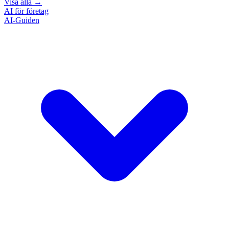
Visa alla
→
AI för företag
AI-Guiden