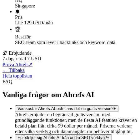
HQ
Singapore
💲
Pris
Lite 129 USD/mån
🏆
Bäst för
SEO-team som lever i backlinks och keyword-data
🎁 Erbjudande
7 dagar trial 7 USD
Prova Ahrefs
↗
← Tillbaka
Hela topplistan
FAQ
Vanliga frågor om Ahrefs AI
Vad kostar Ahrefs AI och finns det en gratis version?
+
Ahrefs erbjuder en begränsad gratis version med
grundläggande funktioner, men de flesta AI-features kräver en
betald plan från cirka 99 dollar per månad. Priserna varierar
efter vilka verktyg och datamängder du behöver tillgång till.
Hur skiljer sig Ahrefs AI från andra SEO-verktyg?
+