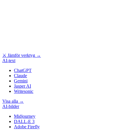
⚔
Jämför verktyg
→
AI-text
ChatGPT
Claude
Gemini
Jasper AI
Writesonic
Visa alla
→
AI-bilder
Midjourney
DALL-E 3
Adobe Firefly