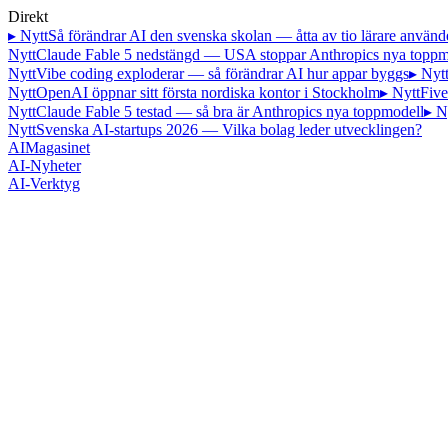
Direkt
▸ Nytt
Så förändrar AI den svenska skolan — åtta av tio lärare använd
Nytt
Claude Fable 5 nedstängd — USA stoppar Anthropics nya toppm
Nytt
Vibe coding exploderar — så förändrar AI hur appar byggs
▸ Nyt
Nytt
OpenAI öppnar sitt första nordiska kontor i Stockholm
▸ Nytt
Five
Nytt
Claude Fable 5 testad — så bra är Anthropics nya toppmodell
▸ N
Nytt
Svenska AI-startups 2026 — Vilka bolag leder utvecklingen?
AI
Magasinet
AI-Nyheter
AI-Verktyg