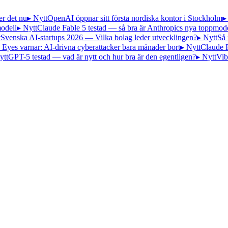
er det nu
▸ Nytt
OpenAI öppnar sitt första nordiska kontor i Stockholm
▸
odell
▸ Nytt
Claude Fable 5 testad — så bra är Anthropics nya toppmode
t
Svenska AI-startups 2026 — Vilka bolag leder utvecklingen?
▸ Nytt
Så 
 Eyes varnar: AI-drivna cyberattacker bara månader bort
▸ Nytt
Claude 
ytt
GPT-5 testad — vad är nytt och hur bra är den egentligen?
▸ Nytt
Vib