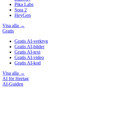
Pika Labs
Sora 2
HeyGen
Visa alla
→
Gratis
Gratis AI-verktyg
Gratis AI-bilder
Gratis AI-text
Gratis AI-video
Gratis AI-kod
Visa alla
→
AI för företag
AI-Guiden