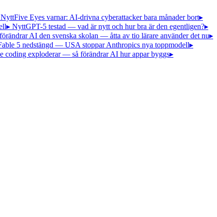
 Nytt
Five Eyes varnar: AI-drivna cyberattacker bara månader bort
▸
ll
▸ Nytt
GPT-5 testad — vad är nytt och hur bra är den egentligen?
▸
förändrar AI den svenska skolan — åtta av tio lärare använder det nu
▸
Fable 5 nedstängd — USA stoppar Anthropics nya toppmodell
▸
e coding exploderar — så förändrar AI hur appar byggs
▸