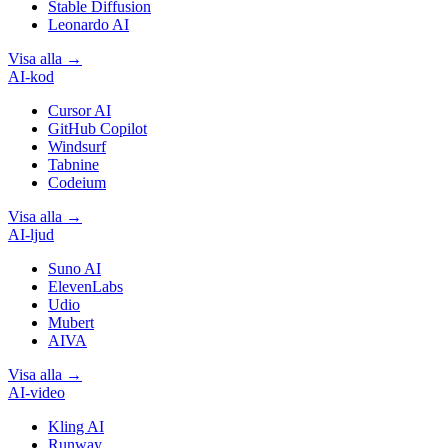
Stable Diffusion
Leonardo AI
Visa alla
→
AI-kod
Cursor AI
GitHub Copilot
Windsurf
Tabnine
Codeium
Visa alla
→
AI-ljud
Suno AI
ElevenLabs
Udio
Mubert
AIVA
Visa alla
→
AI-video
Kling AI
Runway