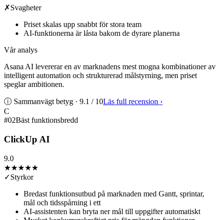
✗
Svagheter
Priset skalas upp snabbt för stora team
AI-funktionerna är låsta bakom de dyrare planerna
Vår analys
Asana AI levererar en av marknadens mest mogna kombinationer av
intelligent automation och strukturerad målstyrning, men priset
speglar ambitionen.
ⓘ Sammanvägt betyg ·
9.1
/ 10
Läs full recension
›
C
#
02
Bäst funktionsbredd
ClickUp AI
9.0
★★★★★
✓
Styrkor
Bredast funktionsutbud på marknaden med Gantt, sprintar,
mål och tidsspårning i ett
AI-assistenten kan bryta ner mål till uppgifter automatiskt