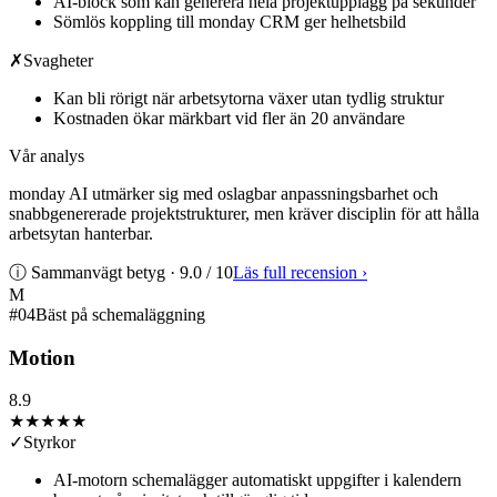
AI-block som kan generera hela projektupplägg på sekunder
Sömlös koppling till monday CRM ger helhetsbild
✗
Svagheter
Kan bli rörigt när arbetsytorna växer utan tydlig struktur
Kostnaden ökar märkbart vid fler än 20 användare
Vår analys
monday AI utmärker sig med oslagbar anpassningsbarhet och
snabbgenererade projektstrukturer, men kräver disciplin för att hålla
arbetsytan hanterbar.
ⓘ Sammanvägt betyg ·
9.0
/ 10
Läs full recension
›
M
#
04
Bäst på schemaläggning
Motion
8.9
★★★★
★
✓
Styrkor
AI-motorn schemalägger automatiskt uppgifter i kalendern