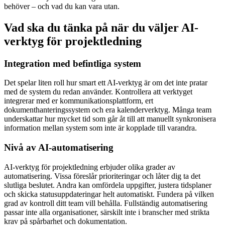
behöver – och vad du kan vara utan.
Vad ska du tänka på när du väljer AI-
verktyg för projektledning
Integration med befintliga system
Det spelar liten roll hur smart ett AI-verktyg är om det inte pratar
med de system du redan använder. Kontrollera att verktyget
integrerar med er kommunikationsplattform, ert
dokumenthanteringssystem och era kalenderverktyg. Många team
underskattar hur mycket tid som går åt till att manuellt synkronisera
information mellan system som inte är kopplade till varandra.
Nivå av AI-automatisering
AI-verktyg för projektledning erbjuder olika grader av
automatisering. Vissa föreslår prioriteringar och låter dig ta det
slutliga beslutet. Andra kan omfördela uppgifter, justera tidsplaner
och skicka statusuppdateringar helt automatiskt. Fundera på vilken
grad av kontroll ditt team vill behålla. Fullständig automatisering
passar inte alla organisationer, särskilt inte i branscher med strikta
krav på spårbarhet och dokumentation.