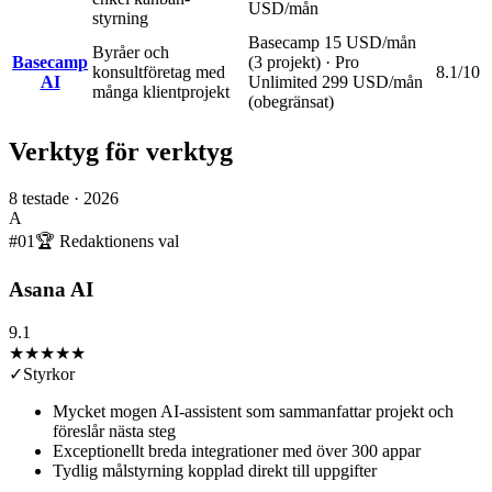
USD/mån
styrning
Basecamp 15 USD/mån
Byråer och
Basecamp
(3 projekt) · Pro
konsultföretag med
8.1
/10
AI
Unlimited 299 USD/mån
många klientprojekt
(obegränsat)
Verktyg för verktyg
8
testade ·
2026
A
#
01
🏆 Redaktionens val
Asana AI
9.1
★★★★★
✓
Styrkor
Mycket mogen AI-assistent som sammanfattar projekt och
föreslår nästa steg
Exceptionellt breda integrationer med över 300 appar
Tydlig målstyrning kopplad direkt till uppgifter