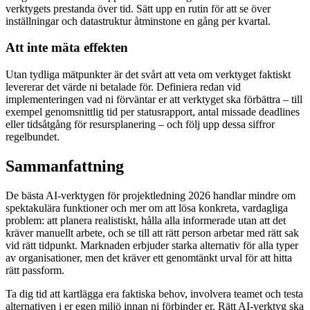
verktygets prestanda över tid. Sätt upp en rutin för att se över
inställningar och datastruktur åtminstone en gång per kvartal.
Att inte mäta effekten
Utan tydliga mätpunkter är det svårt att veta om verktyget faktiskt
levererar det värde ni betalade för. Definiera redan vid
implementeringen vad ni förväntar er att verktyget ska förbättra – till
exempel genomsnittlig tid per statusrapport, antal missade deadlines
eller tidsåtgång för resursplanering – och följ upp dessa siffror
regelbundet.
Sammanfattning
De bästa AI-verktygen för projektledning 2026 handlar mindre om
spektakulära funktioner och mer om att lösa konkreta, vardagliga
problem: att planera realistiskt, hålla alla informerade utan att det
kräver manuellt arbete, och se till att rätt person arbetar med rätt sak
vid rätt tidpunkt. Marknaden erbjuder starka alternativ för alla typer
av organisationer, men det kräver ett genomtänkt urval för att hitta
rätt passform.
Ta dig tid att kartlägga era faktiska behov, involvera teamet och testa
alternativen i er egen miljö innan ni förbinder er. Rätt AI-verktyg ska