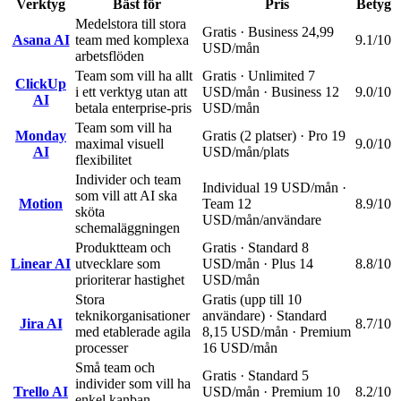
Verktyg
Bäst för
Pris
Betyg
Medelstora till stora
Gratis · Business 24,99
Asana AI
team med komplexa
9.1
/10
USD/mån
arbetsflöden
Team som vill ha allt
Gratis · Unlimited 7
ClickUp
i ett verktyg utan att
USD/mån · Business 12
9.0
/10
AI
betala enterprise-pris
USD/mån
Team som vill ha
Monday
Gratis (2 platser) · Pro 19
maximal visuell
9.0
/10
AI
USD/mån/plats
flexibilitet
Individer och team
Individual 19 USD/mån ·
som vill att AI ska
Motion
Team 12
8.9
/10
sköta
USD/mån/användare
schemaläggningen
Produktteam och
Gratis · Standard 8
Linear AI
utvecklare som
USD/mån · Plus 14
8.8
/10
prioriterar hastighet
USD/mån
Stora
Gratis (upp till 10
teknikorganisationer
användare) · Standard
Jira AI
8.7
/10
med etablerade agila
8,15 USD/mån · Premium
processer
16 USD/mån
Små team och
Gratis · Standard 5
individer som vill ha
Trello AI
USD/mån · Premium 10
8.2
/10
enkel kanban-