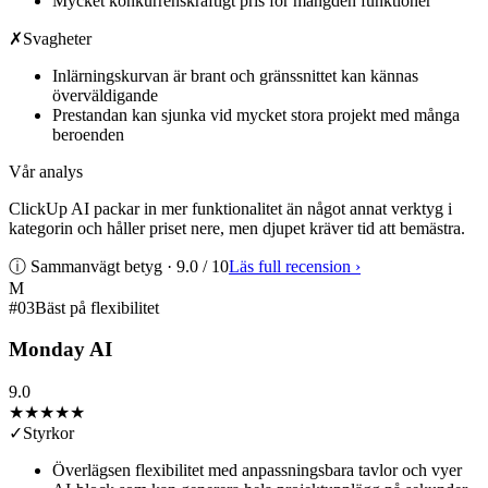
Mycket konkurrenskraftigt pris för mängden funktioner
✗
Svagheter
Inlärningskurvan är brant och gränssnittet kan kännas
överväldigande
Prestandan kan sjunka vid mycket stora projekt med många
beroenden
Vår analys
ClickUp AI packar in mer funktionalitet än något annat verktyg i
kategorin och håller priset nere, men djupet kräver tid att bemästra.
ⓘ Sammanvägt betyg ·
9.0
/ 10
Läs full recension
›
M
#
03
Bäst på flexibilitet
Monday AI
9.0
★★★★★
✓
Styrkor
Överlägsen flexibilitet med anpassningsbara tavlor och vyer