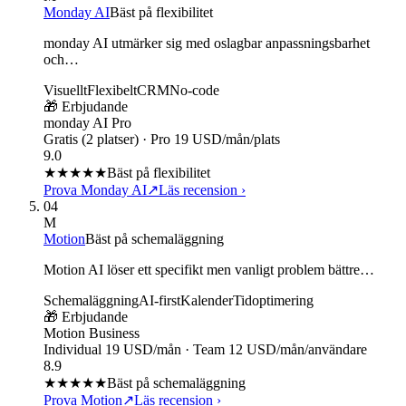
Monday AI
Bäst på flexibilitet
monday AI utmärker sig med oslagbar anpassningsbarhet
och…
Visuellt
Flexibelt
CRM
No-code
🎁 Erbjudande
monday AI Pro
Gratis (2 platser) · Pro 19 USD/mån/plats
9.0
★★★★★
Bäst på flexibilitet
Prova Monday AI
↗
Läs recension
›
04
M
Motion
Bäst på schemaläggning
Motion AI löser ett specifikt men vanligt problem bättre…
Schemaläggning
AI-first
Kalender
Tidoptimering
🎁 Erbjudande
Motion Business
Individual 19 USD/mån · Team 12 USD/mån/användare
8.9
★★★★
★
Bäst på schemaläggning
Prova Motion
↗
Läs recension
›