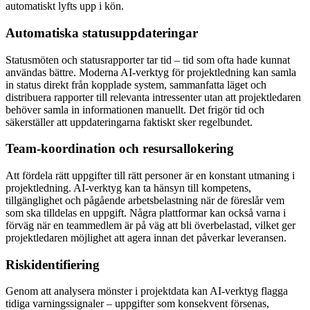
automatiskt lyfts upp i kön.
Automatiska statusuppdateringar
Statusmöten och statusrapporter tar tid – tid som ofta hade kunnat
användas bättre. Moderna AI-verktyg för projektledning kan samla
in status direkt från kopplade system, sammanfatta läget och
distribuera rapporter till relevanta intressenter utan att projektledaren
behöver samla in informationen manuellt. Det frigör tid och
säkerställer att uppdateringarna faktiskt sker regelbundet.
Team-koordination och resursallokering
Att fördela rätt uppgifter till rätt personer är en konstant utmaning i
projektledning. AI-verktyg kan ta hänsyn till kompetens,
tillgänglighet och pågående arbetsbelastning när de föreslår vem
som ska tilldelas en uppgift. Några plattformar kan också varna i
förväg när en teammedlem är på väg att bli överbelastad, vilket ger
projektledaren möjlighet att agera innan det påverkar leveransen.
Riskidentifiering
Genom att analysera mönster i projektdata kan AI-verktyg flagga
tidiga varningssignaler – uppgifter som konsekvent försenas,