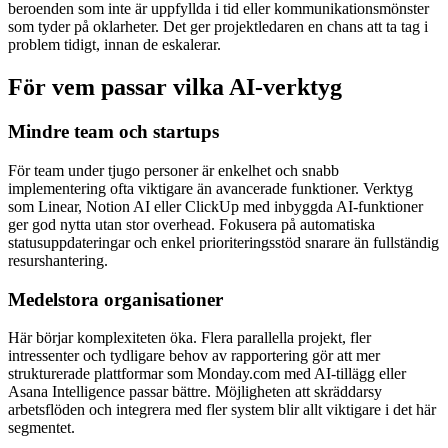
beroenden som inte är uppfyllda i tid eller kommunikationsmönster
som tyder på oklarheter. Det ger projektledaren en chans att ta tag i
problem tidigt, innan de eskalerar.
För vem passar vilka AI-verktyg
Mindre team och startups
För team under tjugo personer är enkelhet och snabb
implementering ofta viktigare än avancerade funktioner. Verktyg
som Linear, Notion AI eller ClickUp med inbyggda AI-funktioner
ger god nytta utan stor overhead. Fokusera på automatiska
statusuppdateringar och enkel prioriteringsstöd snarare än fullständig
resurshantering.
Medelstora organisationer
Här börjar komplexiteten öka. Flera parallella projekt, fler
intressenter och tydligare behov av rapportering gör att mer
strukturerade plattformar som Monday.com med AI-tillägg eller
Asana Intelligence passar bättre. Möjligheten att skräddarsy
arbetsflöden och integrera med fler system blir allt viktigare i det här
segmentet.