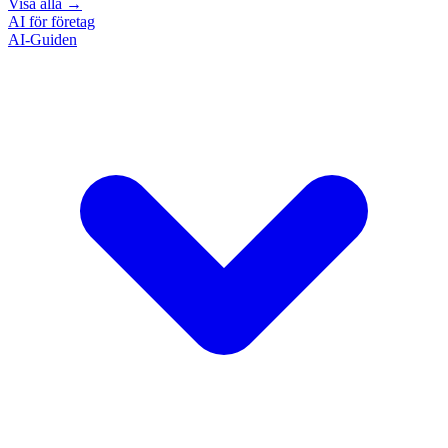
Visa alla
→
AI för företag
AI-Guiden