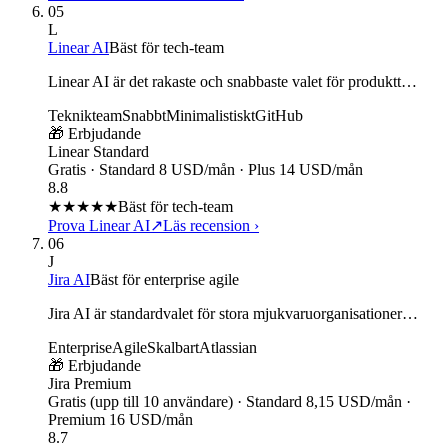
05
L
Linear AI
Bäst för tech-team
Linear AI är det rakaste och snabbaste valet för produktt…
Teknikteam
Snabbt
Minimalistiskt
GitHub
🎁 Erbjudande
Linear Standard
Gratis · Standard 8 USD/mån · Plus 14 USD/mån
8.8
★★★★
★
Bäst för tech-team
Prova Linear AI
↗
Läs recension
›
06
J
Jira AI
Bäst för enterprise agile
Jira AI är standardvalet för stora mjukvaruorganisationer…
Enterprise
Agile
Skalbart
Atlassian
🎁 Erbjudande
Jira Premium
Gratis (upp till 10 användare) · Standard 8,15 USD/mån ·
Premium 16 USD/mån
8.7