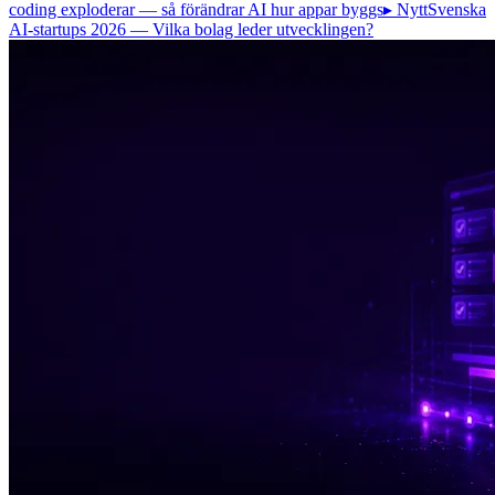
coding exploderar — så förändrar AI hur appar byggs
▸ Nytt
Svenska
AI-startups 2026 — Vilka bolag leder utvecklingen?