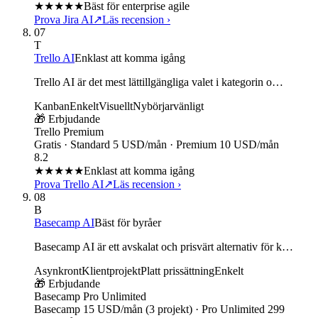
★★★★
★
Bäst för enterprise agile
Prova Jira AI
↗
Läs recension
›
07
T
Trello AI
Enklast att komma igång
Trello AI är det mest lättillgängliga valet i kategorin o…
Kanban
Enkelt
Visuellt
Nybörjarvänligt
🎁 Erbjudande
Trello Premium
Gratis · Standard 5 USD/mån · Premium 10 USD/mån
8.2
★★★★
★
Enklast att komma igång
Prova Trello AI
↗
Läs recension
›
08
B
Basecamp AI
Bäst för byråer
Basecamp AI är ett avskalat och prisvärt alternativ för k…
Asynkront
Klientprojekt
Platt prissättning
Enkelt
🎁 Erbjudande
Basecamp Pro Unlimited
Basecamp 15 USD/mån (3 projekt) · Pro Unlimited 299