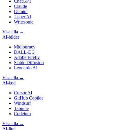
ChatGPT
Claude
Gemini
Jasper AI
Writesonic
Visa alla
→
AI-bilder
Midjourney
DALL-E 3
Adobe Firefly
Stable Diffusion
Leonardo AI
Visa alla
→
AI-kod
Cursor AI
GitHub Copilot
Windsurf
Tabnine
Codeium
Visa alla
→
AI-ljud