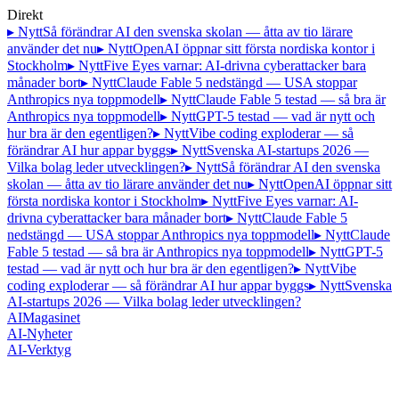
Direkt
▸ Nytt
Så förändrar AI den svenska skolan — åtta av tio lärare
använder det nu
▸ Nytt
OpenAI öppnar sitt första nordiska kontor i
Stockholm
▸ Nytt
Five Eyes varnar: AI-drivna cyberattacker bara
månader bort
▸ Nytt
Claude Fable 5 nedstängd — USA stoppar
Anthropics nya toppmodell
▸ Nytt
Claude Fable 5 testad — så bra är
Anthropics nya toppmodell
▸ Nytt
GPT-5 testad — vad är nytt och
hur bra är den egentligen?
▸ Nytt
Vibe coding exploderar — så
förändrar AI hur appar byggs
▸ Nytt
Svenska AI-startups 2026 —
Vilka bolag leder utvecklingen?
▸ Nytt
Så förändrar AI den svenska
skolan — åtta av tio lärare använder det nu
▸ Nytt
OpenAI öppnar sitt
första nordiska kontor i Stockholm
▸ Nytt
Five Eyes varnar: AI-
drivna cyberattacker bara månader bort
▸ Nytt
Claude Fable 5
nedstängd — USA stoppar Anthropics nya toppmodell
▸ Nytt
Claude
Fable 5 testad — så bra är Anthropics nya toppmodell
▸ Nytt
GPT-5
testad — vad är nytt och hur bra är den egentligen?
▸ Nytt
Vibe
coding exploderar — så förändrar AI hur appar byggs
▸ Nytt
Svenska
AI-startups 2026 — Vilka bolag leder utvecklingen?
AI
Magasinet
AI-Nyheter
AI-Verktyg