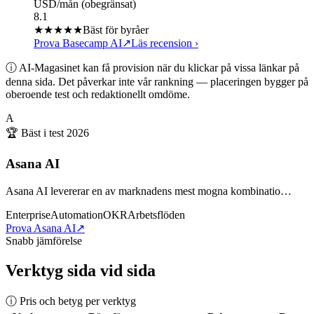
USD/mån (obegränsat)
8.1
★★★★
★
Bäst för byråer
Prova Basecamp AI
↗
Läs recension
›
ⓘ AI-Magasinet kan få provision när du klickar på vissa länkar på
denna sida. Det påverkar inte vår rankning — placeringen bygger på
oberoende test och redaktionellt omdöme.
A
🏆 Bäst i test
2026
Asana AI
Asana AI levererar en av marknadens mest mogna kombinatio…
Enterprise
Automation
OKR
Arbetsflöden
Prova Asana AI
↗
Snabb jämförelse
Verktyg sida vid sida
ⓘ Pris och betyg per verktyg