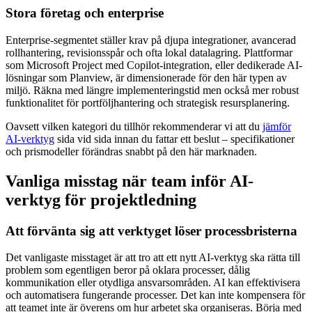
Stora företag och enterprise
Enterprise-segmentet ställer krav på djupa integrationer, avancerad
rollhantering, revisionsspår och ofta lokal datalagring. Plattformar
som Microsoft Project med Copilot-integration, eller dedikerade AI-
lösningar som Planview, är dimensionerade för den här typen av
miljö. Räkna med längre implementeringstid men också mer robust
funktionalitet för portföljhantering och strategisk resursplanering.
Oavsett vilken kategori du tillhör rekommenderar vi att du
jämför
AI-verktyg
sida vid sida innan du fattar ett beslut – specifikationer
och prismodeller förändras snabbt på den här marknaden.
Vanliga misstag när team inför AI-
verktyg för projektledning
Att förvänta sig att verktyget löser processbristerna
Det vanligaste misstaget är att tro att ett nytt AI-verktyg ska rätta till
problem som egentligen beror på oklara processer, dålig
kommunikation eller otydliga ansvarsområden. AI kan effektivisera
och automatisera fungerande processer. Det kan inte kompensera för
att teamet inte är överens om hur arbetet ska organiseras. Börja med