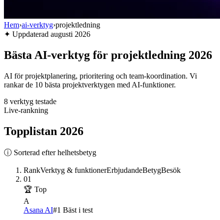
Hem
›
ai-verktyg
›
projektledning
✦
Uppdaterad
augusti 2026
Bästa AI-verktyg för projektledning 2026
AI för projektplanering, prioritering och team-koordination. Vi
rankar de 10 bästa projektverktygen med AI-funktioner.
8
verktyg testade
Live-rankning
Topplistan
2026
ⓘ Sorterad efter helhetsbetyg
Rank
Verktyg & funktioner
Erbjudande
Betyg
Besök
01
🏆 Top
A
Asana AI
#1 Bäst i test