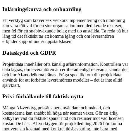
Inlärningskurva och onboarding
Ett verktyg som kräver sex veckors implementering och utbildning
kan vara rätt val för en stor organisation med dedikerade resurser,
men fel för ett snabbväxande bolag med tio anställda. Ta reda på hur
lång tid det faktiskt tar att komma igång och om leverantören
erbjuder support under uppstartsfasen.
Dataskydd och GDPR
Projektdata innehåller ofta känslig affärsinformation. Kontrollera var
data lagras, om leverantören är certifierad enligt relevanta standarder
och hur AI-modellerna tränas. Fråga specifikt om din projektdata
används för att förbättra leverantörens modeller – det är inte alltid
självklart.
Pris i förhållande till faktisk nytta
Många AI-verktyg prissätts per användare och månad, och
kostnaderna kan snabbt bli höga när teamet växer. Gör en ärlig
kalkyl av vad du faktiskt sparar i tid och resurser mot vad licensen
kostar. De bästa AI-verktygen för projektledning 2026 bör kunna
motivera sin kostnad med konkret tidsbesparing, inte bara med