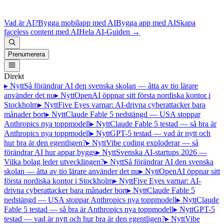
Vad är AI?
Bygga mobilapp med AI
Bygga app med AI
Skapa
faceless content med AI
Hela AI-Guiden
→
Prenumerera
Direkt
▸ Nytt
Så förändrar AI den svenska skolan — åtta av tio lärare
använder det nu
▸ Nytt
OpenAI öppnar sitt första nordiska kontor i
Stockholm
▸ Nytt
Five Eyes varnar: AI-drivna cyberattacker bara
månader bort
▸ Nytt
Claude Fable 5 nedstängd — USA stoppar
Anthropics nya toppmodell
▸ Nytt
Claude Fable 5 testad — så bra är
Anthropics nya toppmodell
▸ Nytt
GPT-5 testad — vad är nytt och
hur bra är den egentligen?
▸ Nytt
Vibe coding exploderar — så
förändrar AI hur appar byggs
▸ Nytt
Svenska AI-startups 2026 —
Vilka bolag leder utvecklingen?
▸ Nytt
Så förändrar AI den svenska
skolan — åtta av tio lärare använder det nu
▸ Nytt
OpenAI öppnar sitt
första nordiska kontor i Stockholm
▸ Nytt
Five Eyes varnar: AI-
drivna cyberattacker bara månader bort
▸ Nytt
Claude Fable 5
nedstängd — USA stoppar Anthropics nya toppmodell
▸ Nytt
Claude
Fable 5 testad — så bra är Anthropics nya toppmodell
▸ Nytt
GPT-5
testad — vad är nytt och hur bra är den egentligen?
▸ Nytt
Vibe