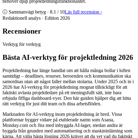
behöver djup projektledningsfunktionalitet.
ⓘ Sammanvägt betyg ·
8.1
/ 10
Läs full recension
›
Redaktionell analys · Edition
2026
Recensioner
Verktyg för verktyg
Bästa AI-verktyg för projektledning 2026
Projektledning har länge handlat om att hålla många bollar i luften
samtidigt – deadlines, resurser, beroenden och kommunikation ska
samordnas utan att något faller mellan stolarna. Under 2025 och in i
2026 har AI-verktyg för projektledning mognat tillräckligt för att
faktiskt avlasta projektledare på ett meningsfullt sätt, inte bara
erbjuda fiffiga dashboard-vyer. Den här guiden hjälper dig att hitta
rätt verktyg för just ditt team och dina arbetsflöden.
Marknaden för AI-verktyg inom projektledning är bred. Vissa
plattformar bygger vidare på etablerade namn som Asana,
Monday.com och Jira med inbyggda AI-lager, medan andra är
byggda från grunden med automatisering och maskininlärning som
kärna. Att välja bästa lösning 2026 kräver att du vet vad du faktiskt