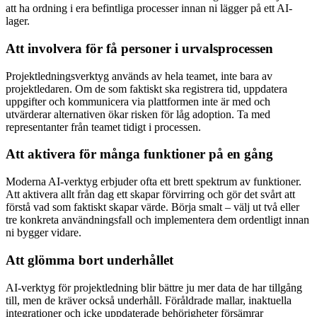
att ha ordning i era befintliga processer innan ni lägger på ett AI-
lager.
Att involvera för få personer i urvalsprocessen
Projektledningsverktyg används av hela teamet, inte bara av
projektledaren. Om de som faktiskt ska registrera tid, uppdatera
uppgifter och kommunicera via plattformen inte är med och
utvärderar alternativen ökar risken för låg adoption. Ta med
representanter från teamet tidigt i processen.
Att aktivera för många funktioner på en gång
Moderna AI-verktyg erbjuder ofta ett brett spektrum av funktioner.
Att aktivera allt från dag ett skapar förvirring och gör det svårt att
förstå vad som faktiskt skapar värde. Börja smalt – välj ut två eller
tre konkreta användningsfall och implementera dem ordentligt innan
ni bygger vidare.
Att glömma bort underhållet
AI-verktyg för projektledning blir bättre ju mer data de har tillgång
till, men de kräver också underhåll. Föråldrade mallar, inaktuella
integrationer och icke uppdaterade behörigheter försämrar