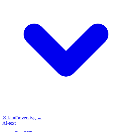
⚔
Jämför verktyg
→
AI-text