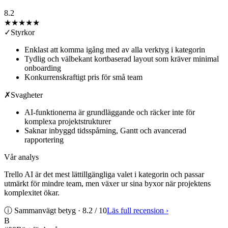
8.2
★★★★
★
✓
Styrkor
Enklast att komma igång med av alla verktyg i kategorin
Tydlig och välbekant kortbaserad layout som kräver minimal
onboarding
Konkurrenskraftigt pris för små team
✗
Svagheter
AI-funktionerna är grundläggande och räcker inte för
komplexa projektstrukturer
Saknar inbyggd tidsspårning, Gantt och avancerad
rapportering
Vår analys
Trello AI är det mest lättillgängliga valet i kategorin och passar
utmärkt för mindre team, men växer ur sina byxor när projektens
komplexitet ökar.
ⓘ Sammanvägt betyg ·
8.2
/ 10
Läs full recension
›
B