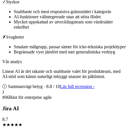
✓
Styrkor
Snabbaste och mest responsiva gränssnittet i kategorin
AI-funktioner välintegrerade utan att störa flödet
Mycket uppskattad av utvecklingsteam som värdesätter
enkelhet
✗
Svagheter
Smalare målgrupp, passar sämre för icke-tekniska projekttyper
Begränsade vyer jämfört med mer generalistiska verktyg
Vår analys
Linear AI är det rakaste och snabbaste valet för produktteam, med
AI-stöd som känns naturligt inbyggt snarare än påklistrat.
ⓘ Sammanvägt betyg ·
8.8
/ 10
Läs full recension
›
J
#
06
Bäst för enterprise agile
Jira AI
8.7
★★★★
★