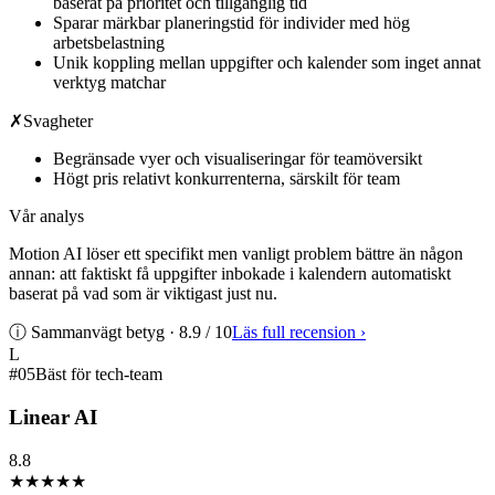
baserat på prioritet och tillgänglig tid
Sparar märkbar planeringstid för individer med hög
arbetsbelastning
Unik koppling mellan uppgifter och kalender som inget annat
verktyg matchar
✗
Svagheter
Begränsade vyer och visualiseringar för teamöversikt
Högt pris relativt konkurrenterna, särskilt för team
Vår analys
Motion AI löser ett specifikt men vanligt problem bättre än någon
annan: att faktiskt få uppgifter inbokade i kalendern automatiskt
baserat på vad som är viktigast just nu.
ⓘ Sammanvägt betyg ·
8.9
/ 10
Läs full recension
›
L
#
05
Bäst för tech-team
Linear AI
8.8
★★★★
★