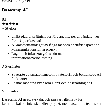
#
08
Bäst för byråer
Basecamp AI
8.1
★★★★
★
✓
Styrkor
Unikt platt prissättning per företag, inte per användare, ger
förutsägbar kostnad
AI-sammanfattningar av långa meddelandetrådar sparar tid i
kommunikationstunga projekt
Lugnt och fokuserat gränssnitt utan
informationsöverbelastning
✗
Svagheter
Svagaste automationsmotorn i kategorin och begränsade AI-
funktioner
Saknar moderna vyer som Gantt och tidsspårning helt
Vår analys
Basecamp AI är ett avskalat och prisvärt alternativ för
kommunikationsintensiva klientprojekt, men passar inte team som