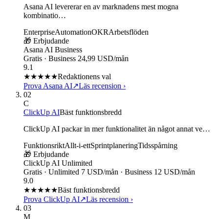
Asana AI levererar en av marknadens mest mogna
kombinatio…
Enterprise
Automation
OKR
Arbetsflöden
🎁 Erbjudande
Asana AI Business
Gratis · Business 24,99 USD/mån
9.1
★★★★★
Redaktionens val
Prova Asana AI
↗
Läs recension
›
02
C
ClickUp AI
Bäst funktionsbredd
ClickUp AI packar in mer funktionalitet än något annat ve…
Funktionsrikt
Allt-i-ett
Sprintplanering
Tidsspårning
🎁 Erbjudande
ClickUp AI Unlimited
Gratis · Unlimited 7 USD/mån · Business 12 USD/mån
9.0
★★★★★
Bäst funktionsbredd
Prova ClickUp AI
↗
Läs recension
›
03
M