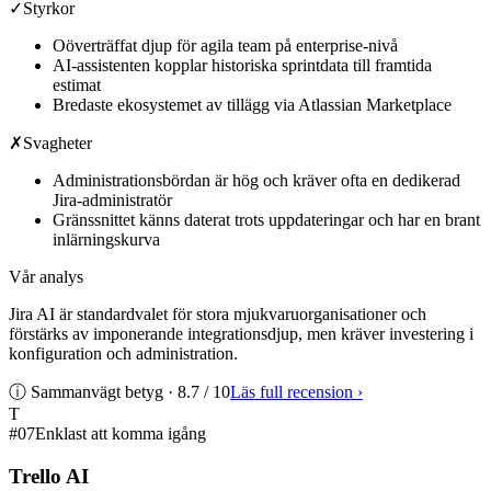
✓
Styrkor
Oöverträffat djup för agila team på enterprise-nivå
AI-assistenten kopplar historiska sprintdata till framtida
estimat
Bredaste ekosystemet av tillägg via Atlassian Marketplace
✗
Svagheter
Administrationsbördan är hög och kräver ofta en dedikerad
Jira-administratör
Gränssnittet känns daterat trots uppdateringar och har en brant
inlärningskurva
Vår analys
Jira AI är standardvalet för stora mjukvaruorganisationer och
förstärks av imponerande integrationsdjup, men kräver investering i
konfiguration och administration.
ⓘ Sammanvägt betyg ·
8.7
/ 10
Läs full recension
›
T
#
07
Enklast att komma igång
Trello AI