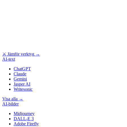
⚔
Jämför verktyg
→
AI-text
ChatGPT
Claude
Gemini
Jasper AI
Writesonic
Visa alla
→
AI-bilder
Midjourney
DALL-E 3
Adobe Firefly