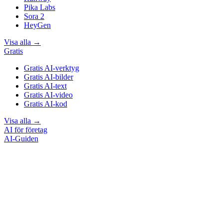
Pika Labs
Sora 2
HeyGen
Visa alla
→
Gratis
Gratis AI-verktyg
Gratis AI-bilder
Gratis AI-text
Gratis AI-video
Gratis AI-kod
Visa alla
→
AI för företag
AI-Guiden