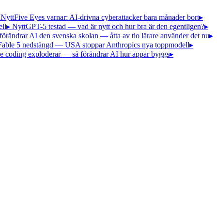
 Nytt
Five Eyes varnar: AI-drivna cyberattacker bara månader bort
▸
ll
▸ Nytt
GPT-5 testad — vad är nytt och hur bra är den egentligen?
▸
förändrar AI den svenska skolan — åtta av tio lärare använder det nu
▸
Fable 5 nedstängd — USA stoppar Anthropics nya toppmodell
▸
e coding exploderar — så förändrar AI hur appar byggs
▸