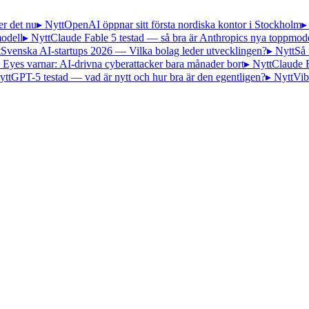
er det nu
▸ Nytt
OpenAI öppnar sitt första nordiska kontor i Stockholm
▸
odell
▸ Nytt
Claude Fable 5 testad — så bra är Anthropics nya toppmode
t
Svenska AI-startups 2026 — Vilka bolag leder utvecklingen?
▸ Nytt
Så 
 Eyes varnar: AI-drivna cyberattacker bara månader bort
▸ Nytt
Claude 
ytt
GPT-5 testad — vad är nytt och hur bra är den egentligen?
▸ Nytt
Vib