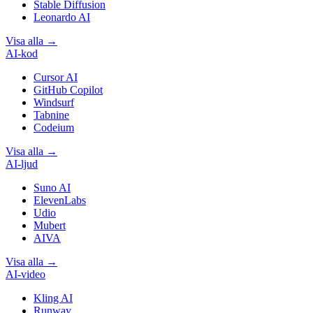
Stable Diffusion
Leonardo AI
Visa alla
→
AI-kod
Cursor AI
GitHub Copilot
Windsurf
Tabnine
Codeium
Visa alla
→
AI-ljud
Suno AI
ElevenLabs
Udio
Mubert
AIVA
Visa alla
→
AI-video
Kling AI
Runway