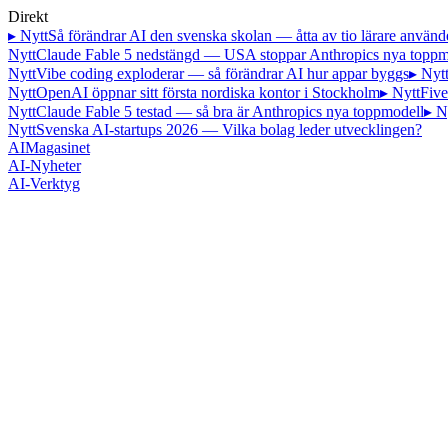
Direkt
▸ Nytt
Så förändrar AI den svenska skolan — åtta av tio lärare använd
Nytt
Claude Fable 5 nedstängd — USA stoppar Anthropics nya toppm
Nytt
Vibe coding exploderar — så förändrar AI hur appar byggs
▸ Nyt
Nytt
OpenAI öppnar sitt första nordiska kontor i Stockholm
▸ Nytt
Five
Nytt
Claude Fable 5 testad — så bra är Anthropics nya toppmodell
▸ N
Nytt
Svenska AI-startups 2026 — Vilka bolag leder utvecklingen?
AI
Magasinet
AI-Nyheter
AI-Verktyg