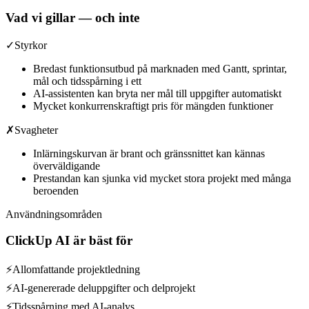
Vad vi gillar — och inte
✓
Styrkor
Bredast funktionsutbud på marknaden med Gantt, sprintar,
mål och tidsspårning i ett
AI-assistenten kan bryta ner mål till uppgifter automatiskt
Mycket konkurrenskraftigt pris för mängden funktioner
✗
Svagheter
Inlärningskurvan är brant och gränssnittet kan kännas
överväldigande
Prestandan kan sjunka vid mycket stora projekt med många
beroenden
Användningsområden
ClickUp AI
är bäst för
⚡
Allomfattande projektledning
⚡
AI-genererade deluppgifter och delprojekt
⚡
Tidsspårning med AI-analys