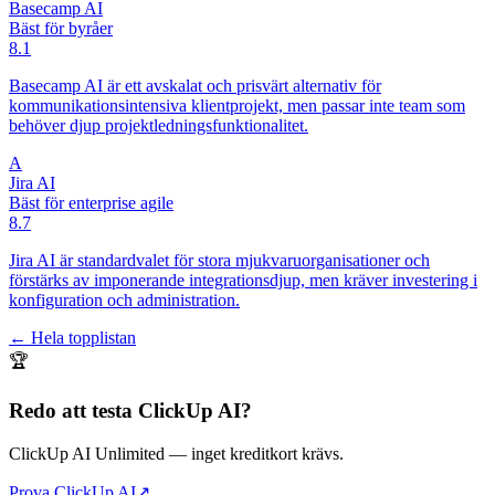
Basecamp AI
Bäst för byråer
8.1
Basecamp AI är ett avskalat och prisvärt alternativ för
kommunikationsintensiva klientprojekt, men passar inte team som
behöver djup projektledningsfunktionalitet.
A
Jira AI
Bäst för enterprise agile
8.7
Jira AI är standardvalet för stora mjukvaruorganisationer och
förstärks av imponerande integrationsdjup, men kräver investering i
konfiguration och administration.
← Hela topplistan
🏆
Redo att testa
ClickUp AI
?
ClickUp AI Unlimited
— inget kreditkort krävs.
Prova ClickUp AI
↗