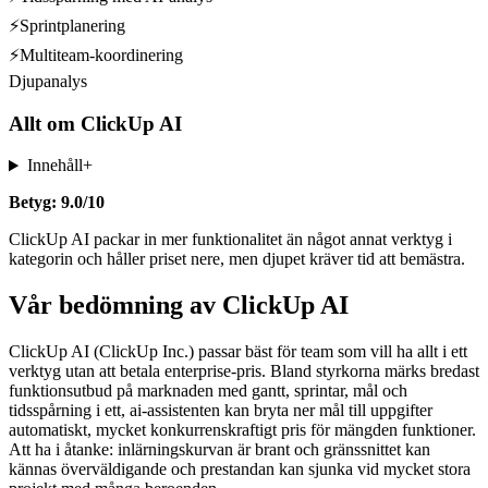
⚡
Sprintplanering
⚡
Multiteam-koordinering
Djupanalys
Allt om
ClickUp AI
Innehåll
+
Betyg: 9.0/10
ClickUp AI packar in mer funktionalitet än något annat verktyg i
kategorin och håller priset nere, men djupet kräver tid att bemästra.
Vår bedömning av ClickUp AI
ClickUp AI (ClickUp Inc.) passar bäst för team som vill ha allt i ett
verktyg utan att betala enterprise-pris. Bland styrkorna märks bredast
funktionsutbud på marknaden med gantt, sprintar, mål och
tidsspårning i ett, ai-assistenten kan bryta ner mål till uppgifter
automatiskt, mycket konkurrenskraftigt pris för mängden funktioner.
Att ha i åtanke: inlärningskurvan är brant och gränssnittet kan
kännas överväldigande och prestandan kan sjunka vid mycket stora