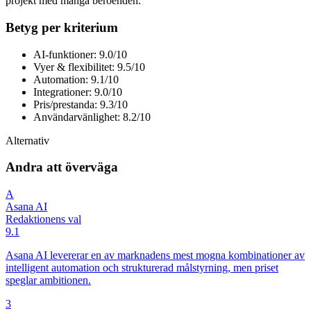
projekt med många beroenden.
Betyg per kriterium
AI-funktioner: 9.0/10
Vyer & flexibilitet: 9.5/10
Automation: 9.1/10
Integrationer: 9.0/10
Pris/prestanda: 9.3/10
Användarvänlighet: 8.2/10
Alternativ
Andra att överväga
A
Asana AI
Redaktionens val
9.1
Asana AI levererar en av marknadens mest mogna kombinationer av
intelligent automation och strukturerad målstyrning, men priset
speglar ambitionen.
3