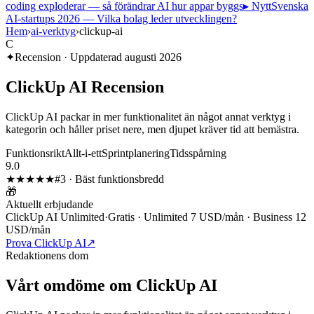
coding exploderar — så förändrar AI hur appar byggs
▸ Nytt
Svenska
AI-startups 2026 — Vilka bolag leder utvecklingen?
Hem
›
ai-verktyg
›
clickup-ai
C
✦
Recension · Uppdaterad
augusti 2026
ClickUp AI
Recension
ClickUp AI packar in mer funktionalitet än något annat verktyg i
kategorin och håller priset nere, men djupet kräver tid att bemästra.
Funktionsrikt
Allt-i-ett
Sprintplanering
Tidsspårning
9.0
★★★★★
#
3
·
Bäst funktionsbredd
🎁
Aktuellt erbjudande
ClickUp AI Unlimited
·
Gratis · Unlimited 7 USD/mån · Business 12
USD/mån
Prova ClickUp AI
↗
Redaktionens dom
Vårt omdöme om
ClickUp AI