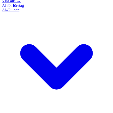
Visa alla
→
AI för företag
AI-Guiden