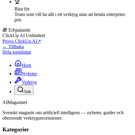
🏆
Bäst för
Team som vill ha allt i ett verktyg utan att betala enterprise-
pris
🎁 Erbjudande
ClickUp AI Unlimited
Prova ClickUp AI
↗
← Tillbaka
Hela topplistan
Hem
Nyheter
Verktyg
Sök
AI
Magasinet
Svenskt magasin om artificiell intelligens — nyheter, guider och
oberoende verktygsrecensioner.
Kategorier