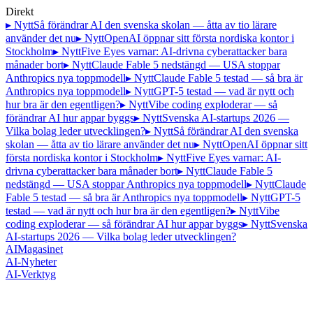
Direkt
▸ Nytt
Så förändrar AI den svenska skolan — åtta av tio lärare
använder det nu
▸ Nytt
OpenAI öppnar sitt första nordiska kontor i
Stockholm
▸ Nytt
Five Eyes varnar: AI-drivna cyberattacker bara
månader bort
▸ Nytt
Claude Fable 5 nedstängd — USA stoppar
Anthropics nya toppmodell
▸ Nytt
Claude Fable 5 testad — så bra är
Anthropics nya toppmodell
▸ Nytt
GPT-5 testad — vad är nytt och
hur bra är den egentligen?
▸ Nytt
Vibe coding exploderar — så
förändrar AI hur appar byggs
▸ Nytt
Svenska AI-startups 2026 —
Vilka bolag leder utvecklingen?
▸ Nytt
Så förändrar AI den svenska
skolan — åtta av tio lärare använder det nu
▸ Nytt
OpenAI öppnar sitt
första nordiska kontor i Stockholm
▸ Nytt
Five Eyes varnar: AI-
drivna cyberattacker bara månader bort
▸ Nytt
Claude Fable 5
nedstängd — USA stoppar Anthropics nya toppmodell
▸ Nytt
Claude
Fable 5 testad — så bra är Anthropics nya toppmodell
▸ Nytt
GPT-5
testad — vad är nytt och hur bra är den egentligen?
▸ Nytt
Vibe
coding exploderar — så förändrar AI hur appar byggs
▸ Nytt
Svenska
AI-startups 2026 — Vilka bolag leder utvecklingen?
AI
Magasinet
AI-Nyheter
AI-Verktyg