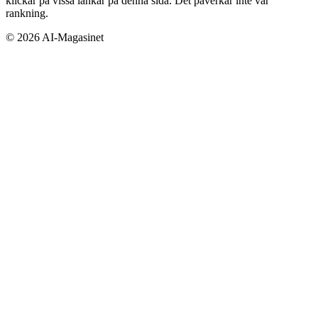
klickar på vissa länkar på denna sida. Det påverkar inte vår
rankning.
©
2026
AI-Magasinet