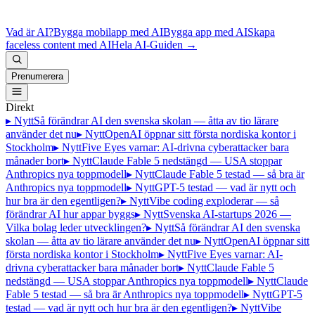
Vad är AI?
Bygga mobilapp med AI
Bygga app med AI
Skapa
faceless content med AI
Hela AI-Guiden
→
Prenumerera
Direkt
▸ Nytt
Så förändrar AI den svenska skolan — åtta av tio lärare
använder det nu
▸ Nytt
OpenAI öppnar sitt första nordiska kontor i
Stockholm
▸ Nytt
Five Eyes varnar: AI-drivna cyberattacker bara
månader bort
▸ Nytt
Claude Fable 5 nedstängd — USA stoppar
Anthropics nya toppmodell
▸ Nytt
Claude Fable 5 testad — så bra är
Anthropics nya toppmodell
▸ Nytt
GPT-5 testad — vad är nytt och
hur bra är den egentligen?
▸ Nytt
Vibe coding exploderar — så
förändrar AI hur appar byggs
▸ Nytt
Svenska AI-startups 2026 —
Vilka bolag leder utvecklingen?
▸ Nytt
Så förändrar AI den svenska
skolan — åtta av tio lärare använder det nu
▸ Nytt
OpenAI öppnar sitt
första nordiska kontor i Stockholm
▸ Nytt
Five Eyes varnar: AI-
drivna cyberattacker bara månader bort
▸ Nytt
Claude Fable 5
nedstängd — USA stoppar Anthropics nya toppmodell
▸ Nytt
Claude
Fable 5 testad — så bra är Anthropics nya toppmodell
▸ Nytt
GPT-5
testad — vad är nytt och hur bra är den egentligen?
▸ Nytt
Vibe