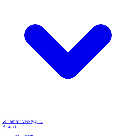
⚔
Jämför verktyg
→
AI-text