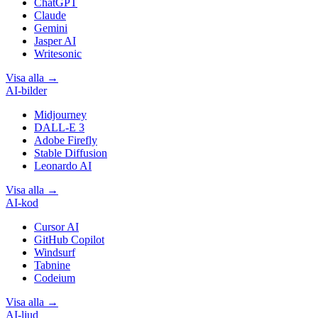
ChatGPT
Claude
Gemini
Jasper AI
Writesonic
Visa alla
→
AI-bilder
Midjourney
DALL-E 3
Adobe Firefly
Stable Diffusion
Leonardo AI
Visa alla
→
AI-kod
Cursor AI
GitHub Copilot
Windsurf
Tabnine
Codeium
Visa alla
→
AI-ljud