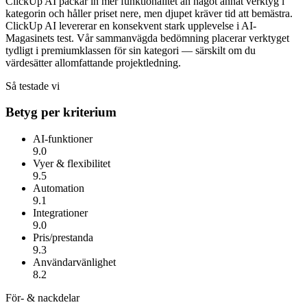
ClickUp AI packar in mer funktionalitet än något annat verktyg i
kategorin och håller priset nere, men djupet kräver tid att bemästra.
ClickUp AI
levererar en konsekvent stark upplevelse i AI-
Magasinets test. Vår sammanvägda bedömning placerar verktyget
tydligt i premiumklassen för sin kategori — särskilt om du
värdesätter
allomfattande projektledning
.
Så testade vi
Betyg per kriterium
AI-funktioner
9.0
Vyer & flexibilitet
9.5
Automation
9.1
Integrationer
9.0
Pris/prestanda
9.3
Användarvänlighet
8.2
För- & nackdelar