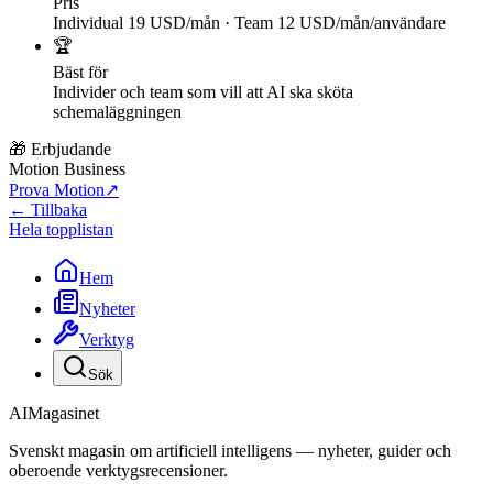
Pris
Individual 19 USD/mån · Team 12 USD/mån/användare
🏆
Bäst för
Individer och team som vill att AI ska sköta
schemaläggningen
🎁 Erbjudande
Motion Business
Prova Motion
↗
← Tillbaka
Hela topplistan
Hem
Nyheter
Verktyg
Sök
AI
Magasinet
Svenskt magasin om artificiell intelligens — nyheter, guider och
oberoende verktygsrecensioner.