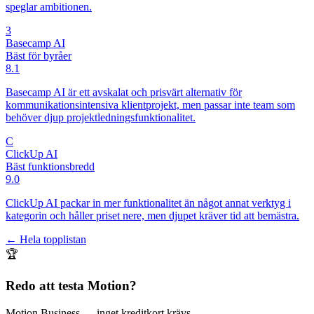
speglar ambitionen.
3
Basecamp AI
Bäst för byråer
8.1
Basecamp AI är ett avskalat och prisvärt alternativ för
kommunikationsintensiva klientprojekt, men passar inte team som
behöver djup projektledningsfunktionalitet.
C
ClickUp AI
Bäst funktionsbredd
9.0
ClickUp AI packar in mer funktionalitet än något annat verktyg i
kategorin och håller priset nere, men djupet kräver tid att bemästra.
← Hela topplistan
🏆
Redo att testa
Motion
?
Motion Business
— inget kreditkort krävs.