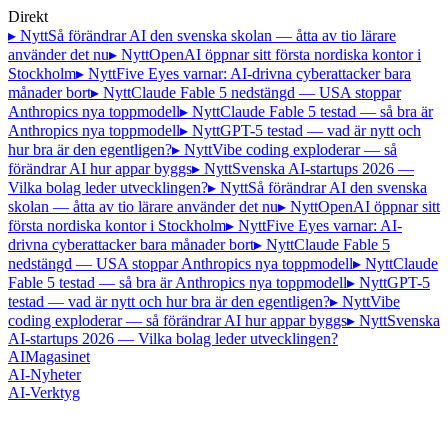
Direkt
▸ Nytt
Så förändrar AI den svenska skolan — åtta av tio lärare
använder det nu
▸ Nytt
OpenAI öppnar sitt första nordiska kontor i
Stockholm
▸ Nytt
Five Eyes varnar: AI-drivna cyberattacker bara
månader bort
▸ Nytt
Claude Fable 5 nedstängd — USA stoppar
Anthropics nya toppmodell
▸ Nytt
Claude Fable 5 testad — så bra är
Anthropics nya toppmodell
▸ Nytt
GPT-5 testad — vad är nytt och
hur bra är den egentligen?
▸ Nytt
Vibe coding exploderar — så
förändrar AI hur appar byggs
▸ Nytt
Svenska AI-startups 2026 —
Vilka bolag leder utvecklingen?
▸ Nytt
Så förändrar AI den svenska
skolan — åtta av tio lärare använder det nu
▸ Nytt
OpenAI öppnar sitt
första nordiska kontor i Stockholm
▸ Nytt
Five Eyes varnar: AI-
drivna cyberattacker bara månader bort
▸ Nytt
Claude Fable 5
nedstängd — USA stoppar Anthropics nya toppmodell
▸ Nytt
Claude
Fable 5 testad — så bra är Anthropics nya toppmodell
▸ Nytt
GPT-5
testad — vad är nytt och hur bra är den egentligen?
▸ Nytt
Vibe
coding exploderar — så förändrar AI hur appar byggs
▸ Nytt
Svenska
AI-startups 2026 — Vilka bolag leder utvecklingen?
AI
Magasinet
AI-Nyheter
AI-Verktyg