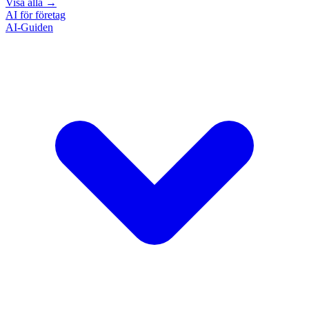
Visa alla
→
AI för företag
AI-Guiden