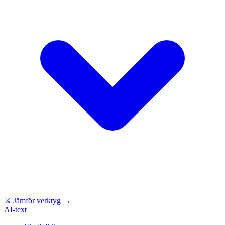
⚔
Jämför verktyg
→
AI-text