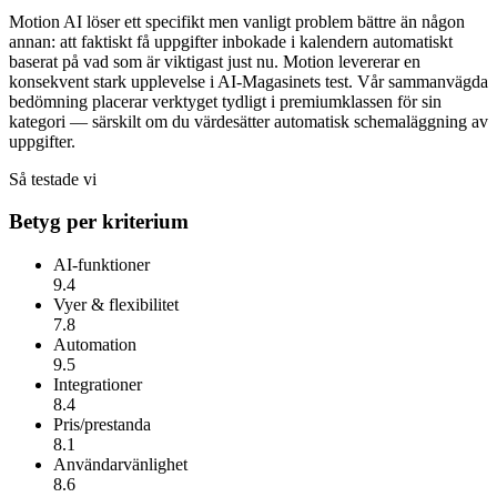
Motion AI löser ett specifikt men vanligt problem bättre än någon
annan: att faktiskt få uppgifter inbokade i kalendern automatiskt
baserat på vad som är viktigast just nu.
Motion
levererar en
konsekvent stark upplevelse i AI-Magasinets test. Vår sammanvägda
bedömning placerar verktyget tydligt i premiumklassen för sin
kategori — särskilt om du värdesätter
automatisk schemaläggning av
uppgifter
.
Så testade vi
Betyg per kriterium
AI-funktioner
9.4
Vyer & flexibilitet
7.8
Automation
9.5
Integrationer
8.4
Pris/prestanda
8.1
Användarvänlighet
8.6