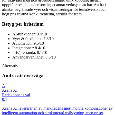
för individer med hög arbetsbelastning, unik koppling mellan
uppgifter och kalender som inget annat verktyg matchar. Att ha i
åtanke: begränsade vyer och visualiseringar för teamöversikt och
högt pris relativt konkurrenterna, särskilt för team.
Betyg per kriterium
AI-funktioner: 9.4/10
Vyer & flexibilitet: 7.8/10
Automation: 9.5/10
Integrationer: 8.4/10
Pris/prestanda: 8.1/10
Användarvänlighet: 8.6/10
Alternativ
Andra att överväga
A
Asana AI
Redaktionens val
9.1
Asana AI levererar en av marknadens mest mogna kombinationer av
intelligent automation och strukturerad målstyrning, men priset