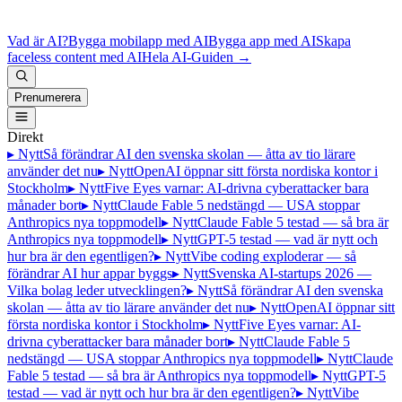
Vad är AI?
Bygga mobilapp med AI
Bygga app med AI
Skapa
faceless content med AI
Hela AI-Guiden
→
Prenumerera
Direkt
▸ Nytt
Så förändrar AI den svenska skolan — åtta av tio lärare
använder det nu
▸ Nytt
OpenAI öppnar sitt första nordiska kontor i
Stockholm
▸ Nytt
Five Eyes varnar: AI-drivna cyberattacker bara
månader bort
▸ Nytt
Claude Fable 5 nedstängd — USA stoppar
Anthropics nya toppmodell
▸ Nytt
Claude Fable 5 testad — så bra är
Anthropics nya toppmodell
▸ Nytt
GPT-5 testad — vad är nytt och
hur bra är den egentligen?
▸ Nytt
Vibe coding exploderar — så
förändrar AI hur appar byggs
▸ Nytt
Svenska AI-startups 2026 —
Vilka bolag leder utvecklingen?
▸ Nytt
Så förändrar AI den svenska
skolan — åtta av tio lärare använder det nu
▸ Nytt
OpenAI öppnar sitt
första nordiska kontor i Stockholm
▸ Nytt
Five Eyes varnar: AI-
drivna cyberattacker bara månader bort
▸ Nytt
Claude Fable 5
nedstängd — USA stoppar Anthropics nya toppmodell
▸ Nytt
Claude
Fable 5 testad — så bra är Anthropics nya toppmodell
▸ Nytt
GPT-5
testad — vad är nytt och hur bra är den egentligen?
▸ Nytt
Vibe