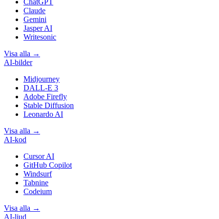
ChatGPT
Claude
Gemini
Jasper AI
Writesonic
Visa alla
→
AI-bilder
Midjourney
DALL-E 3
Adobe Firefly
Stable Diffusion
Leonardo AI
Visa alla
→
AI-kod
Cursor AI
GitHub Copilot
Windsurf
Tabnine
Codeium
Visa alla
→
AI-ljud