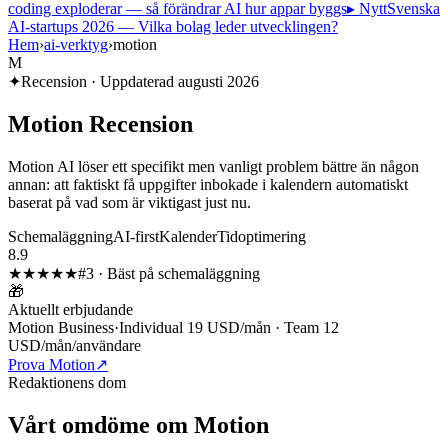
coding exploderar — så förändrar AI hur appar byggs
▸ Nytt
Svenska
AI-startups 2026 — Vilka bolag leder utvecklingen?
Hem
›
ai-verktyg
›
motion
M
✦
Recension · Uppdaterad
augusti 2026
Motion
Recension
Motion AI löser ett specifikt men vanligt problem bättre än någon
annan: att faktiskt få uppgifter inbokade i kalendern automatiskt
baserat på vad som är viktigast just nu.
Schemaläggning
AI-first
Kalender
Tidoptimering
8.9
★★★★
★
#
3
·
Bäst på schemaläggning
🎁
Aktuellt erbjudande
Motion Business
·
Individual 19 USD/mån · Team 12
USD/mån/användare
Prova Motion
↗
Redaktionens dom
Vårt omdöme om
Motion