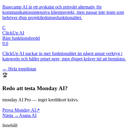
Basecamp AI är ett avskalat och prisvärt alternativ för
kommunikationsintensiva klientprojekt, men passar inte team som
behöver djup projektledningsfunktionalitet.
C
ClickUp AI
Bäst funktionsbredd
9.0
ClickUp AI packar in mer funktionalitet än något annat verktyg i
kategorin och håller priset nere, men djupet kräver tid att bemästra.
← Hela topplistan
🏆
Redo att testa
Monday AI
?
monday AI Pro
— inget kreditkort krävs.
Prova Monday AI
↗
Nästa →
Asana AI
Innehåll