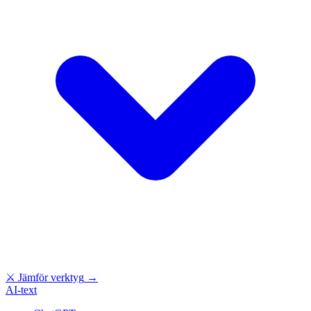
⚔
Jämför verktyg
→
AI-text