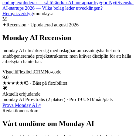
coding exploderar — så förändrar AI hur appar byggs
▸ Nytt
Svenska
AI-startups 2026 — Vilka bolag leder utvecklingen?
Hem
›
ai-verktyg
›
monday-ai
M
✦
Recension · Uppdaterad
augusti 2026
Monday AI
Recension
monday AI utmärker sig med oslagbar anpassningsbarhet och
snabbgenererade projektstrukturer, men kräver disciplin för att hålla
arbetsytan hanterbar.
Visuellt
Flexibelt
CRM
No-code
9.0
★★★★★
#
3
·
Bäst på flexibilitet
🎁
Aktuellt erbjudande
monday AI Pro
·
Gratis (2 platser) · Pro 19 USD/mån/plats
Prova Monday AI
↗
Redaktionens dom
Vårt omdöme om
Monday AI