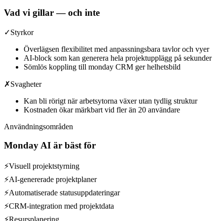
Vad vi gillar — och inte
✓
Styrkor
Överlägsen flexibilitet med anpassningsbara tavlor och vyer
AI-block som kan generera hela projektupplägg på sekunder
Sömlös koppling till monday CRM ger helhetsbild
✗
Svagheter
Kan bli rörigt när arbetsytorna växer utan tydlig struktur
Kostnaden ökar märkbart vid fler än 20 användare
Användningsområden
Monday AI
är bäst för
⚡
Visuell projektstyrning
⚡
AI-genererade projektplaner
⚡
Automatiserade statusuppdateringar
⚡
CRM-integration med projektdata
⚡
Resursplanering