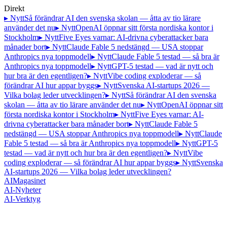
Direkt
▸ Nytt
Så förändrar AI den svenska skolan — åtta av tio lärare
använder det nu
▸ Nytt
OpenAI öppnar sitt första nordiska kontor i
Stockholm
▸ Nytt
Five Eyes varnar: AI-drivna cyberattacker bara
månader bort
▸ Nytt
Claude Fable 5 nedstängd — USA stoppar
Anthropics nya toppmodell
▸ Nytt
Claude Fable 5 testad — så bra är
Anthropics nya toppmodell
▸ Nytt
GPT-5 testad — vad är nytt och
hur bra är den egentligen?
▸ Nytt
Vibe coding exploderar — så
förändrar AI hur appar byggs
▸ Nytt
Svenska AI-startups 2026 —
Vilka bolag leder utvecklingen?
▸ Nytt
Så förändrar AI den svenska
skolan — åtta av tio lärare använder det nu
▸ Nytt
OpenAI öppnar sitt
första nordiska kontor i Stockholm
▸ Nytt
Five Eyes varnar: AI-
drivna cyberattacker bara månader bort
▸ Nytt
Claude Fable 5
nedstängd — USA stoppar Anthropics nya toppmodell
▸ Nytt
Claude
Fable 5 testad — så bra är Anthropics nya toppmodell
▸ Nytt
GPT-5
testad — vad är nytt och hur bra är den egentligen?
▸ Nytt
Vibe
coding exploderar — så förändrar AI hur appar byggs
▸ Nytt
Svenska
AI-startups 2026 — Vilka bolag leder utvecklingen?
AI
Magasinet
AI-Nyheter
AI-Verktyg