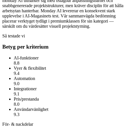
monday AI utmärker sig med oslagbar anpassningsbarhet och
snabbgenererade projektstrukturer, men kräver disciplin för att hålla
arbetsytan hanterbar.
Monday AI
levererar en konsekvent stark
upplevelse i AI-Magasinets test. Vår sammanvägda bedömning
placerar verktyget tydligt i premiumklassen för sin kategori —
särskilt om du värdesätter
visuell projektstyrning
.
Så testade vi
Betyg per kriterium
AI-funktioner
8.8
Vyer & flexibilitet
9.4
Automation
9.0
Integrationer
9.1
Pris/prestanda
8.0
Användarvänlighet
9.3
För- & nackdelar