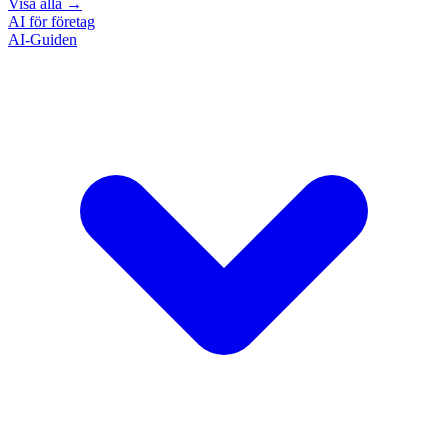
Visa alla
→
AI för företag
AI-Guiden