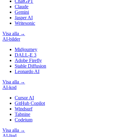
ChatGPT
Claude
Gemini
Jasper AI
Writesonic
Visa alla
→
AI-bilder
Midjourney
DALL-E 3
Adobe Firefly
Stable Diffusion
Leonardo AI
Visa alla
→
AI-kod
Cursor AI
GitHub Copilot
Windsurf
Tabnine
Codeium
Visa alla
→
AI-ljud