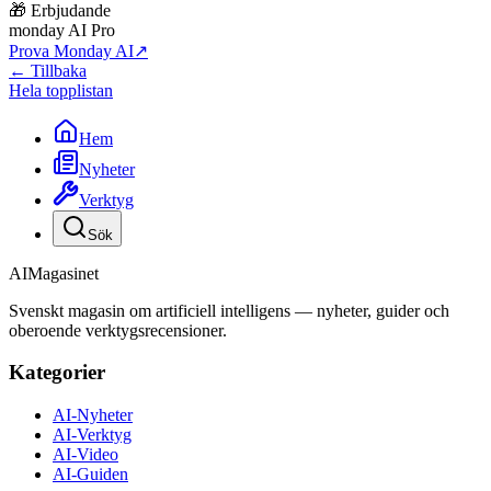
🎁 Erbjudande
monday AI Pro
Prova Monday AI
↗
← Tillbaka
Hela topplistan
Hem
Nyheter
Verktyg
Sök
AI
Magasinet
Svenskt magasin om artificiell intelligens — nyheter, guider och
oberoende verktygsrecensioner.
Kategorier
AI-Nyheter
AI-Verktyg
AI-Video
AI-Guiden