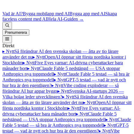
Vad är AI?
Bygga mobilapp med AI
Bygga app med AI
Skapa
faceless content med AI
Hela AI-Guiden
→
Prenumerera
Direkt
▸ Nytt
Så förändrar AI den svenska skolan — åtta av tio lärare
använder det nu
▸ Nytt
OpenAI öppnar sitt första nordiska kontor i
Stockholm
▸ Nytt
Five Eyes varnar: AI-drivna cyberattacker bara
månader bort
▸ Nytt
Claude Fable 5 nedstängd — USA stoppar
Anthropics nya toppmodell
▸ Nytt
Claude Fable 5 testad — så bra är
Anthropics nya toppmodell
▸ Nytt
GPT-5 testad — vad är nytt och
hur bra är den egentligen?
▸ Nytt
Vibe coding exploderar — så
förändrar AI hur appar byggs
▸ Nytt
Svenska AI-startups 2026 —
Vilka bolag leder utvecklingen?
▸ Nytt
Så förändrar AI den svenska
skolan — åtta av tio lärare använder det nu
▸ Nytt
OpenAI öppnar sitt
första nordiska kontor i Stockholm
▸ Nytt
Five Eyes varnar: AI-
drivna cyberattacker bara månader bort
▸ Nytt
Claude Fable 5
nedstängd — USA stoppar Anthropics nya toppmodell
▸ Nytt
Claude
Fable 5 testad — så bra är Anthropics nya toppmodell
▸ Nytt
GPT-5
testad — vad är nytt och hur bra är den egentligen?
▸ Nytt
Vibe