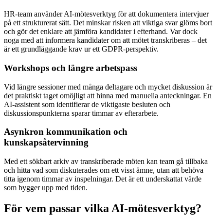
HR-team använder AI-mötesverktyg för att dokumentera intervjuer
på ett strukturerat sätt. Det minskar risken att viktiga svar glöms bort
och gör det enklare att jämföra kandidater i efterhand. Var dock
noga med att informera kandidater om att mötet transkriberas – det
är ett grundläggande krav ur ett GDPR-perspektiv.
Workshops och längre arbetspass
Vid längre sessioner med många deltagare och mycket diskussion är
det praktiskt taget omöjligt att hinna med manuella anteckningar. En
AI-assistent som identifierar de viktigaste besluten och
diskussionspunkterna sparar timmar av efterarbete.
Asynkron kommunikation och
kunskapsåtervinning
Med ett sökbart arkiv av transkriberade möten kan team gå tillbaka
och hitta vad som diskuterades om ett visst ämne, utan att behöva
titta igenom timmar av inspelningar. Det är ett underskattat värde
som bygger upp med tiden.
För vem passar vilka AI-mötesverktyg?