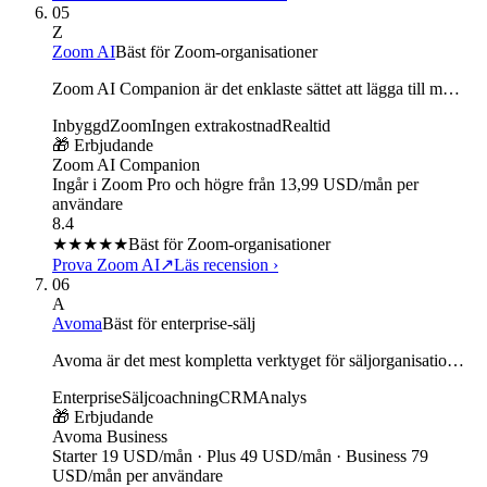
05
Z
Zoom AI
Bäst för Zoom-organisationer
Zoom AI Companion är det enklaste sättet att lägga till m…
Inbyggd
Zoom
Ingen extrakostnad
Realtid
🎁 Erbjudande
Zoom AI Companion
Ingår i Zoom Pro och högre från 13,99 USD/mån per
användare
8.4
★★★★
★
Bäst för Zoom-organisationer
Prova Zoom AI
↗
Läs recension
›
06
A
Avoma
Bäst för enterprise-sälj
Avoma är det mest kompletta verktyget för säljorganisatio…
Enterprise
Säljcoachning
CRM
Analys
🎁 Erbjudande
Avoma Business
Starter 19 USD/mån · Plus 49 USD/mån · Business 79
USD/mån per användare