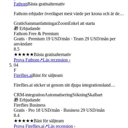
Fathom
Bästa gratisalternativ
Fathom erbjuder överlägset mest värde per krona och är de…
Gratis
Sammanfattningar
Zoom
Enkel att starta
🎁 Erbjudande
Fathom Free & Premium
Gratis · Premium 19 USD/mån · Team 29 USD/mån per
användare
8.5
★★★★
★
Bästa gratisalternativ
Prova Fathom
↗
Läs recension
›
04
F
Fireflies.ai
Bäst för säljteam
Fireflies.ai sticker ut genom sitt djupa integrationsland…
CRM-integration
Automatisering
Sökning
Skalbart
🎁 Erbjudande
Fireflies Business
Gratis · Pro 18 USD/mån · Business 29 USD/mån
8.4
★★★★
★
Bäst för säljteam
Prova Fireflies.ai
↗
Läs recension
›