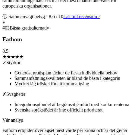
sammanfattningsmallar och är det mest balanserade valet för
europeiska organisationer.
ⓘ Sammanvägt betyg ·
8.6
/ 10
Läs full recension
›
F
#
03
Bästa gratisalternativ
Fathom
8.5
★★★★
★
✓
Styrkor
Generöst gratisplan täcker de flesta individuella behov
Sammanfattningskvaliteten är bland de bästa i kategorin
Mycket låg tröskel för att komma igång
✗
Svagheter
Integrationsutbudet är begränsat jämfört med konkurrenterna
Svenska språkstödet är inte officiellt prioriterat
Vår analys
Fathom erbjuder överlägset mest värde per krona och är det givna