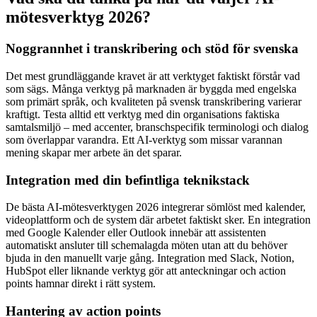
mötesverktyg 2026?
Noggrannhet i transkribering och stöd för svenska
Det mest grundläggande kravet är att verktyget faktiskt förstår vad
som sägs. Många verktyg på marknaden är byggda med engelska
som primärt språk, och kvaliteten på svensk transkribering varierar
kraftigt. Testa alltid ett verktyg med din organisations faktiska
samtalsmiljö – med accenter, branschspecifik terminologi och dialog
som överlappar varandra. Ett AI-verktyg som missar varannan
mening skapar mer arbete än det sparar.
Integration med din befintliga teknikstack
De bästa AI-mötesverktygen 2026 integrerar sömlöst med kalender,
videoplattform och de system där arbetet faktiskt sker. En integration
med Google Kalender eller Outlook innebär att assistenten
automatiskt ansluter till schemalagda möten utan att du behöver
bjuda in den manuellt varje gång. Integration med Slack, Notion,
HubSpot eller liknande verktyg gör att anteckningar och action
points hamnar direkt i rätt system.
Hantering av action points