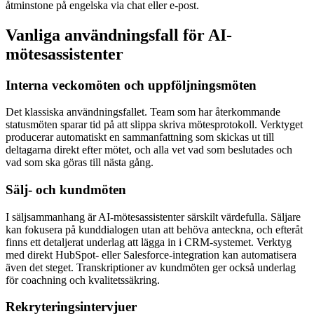
åtminstone på engelska via chat eller e-post.
Vanliga användningsfall för AI-
mötesassistenter
Interna veckomöten och uppföljningsmöten
Det klassiska användningsfallet. Team som har återkommande
statusmöten sparar tid på att slippa skriva mötesprotokoll. Verktyget
producerar automatiskt en sammanfattning som skickas ut till
deltagarna direkt efter mötet, och alla vet vad som beslutades och
vad som ska göras till nästa gång.
Sälj- och kundmöten
I säljsammanhang är AI-mötesassistenter särskilt värdefulla. Säljare
kan fokusera på kunddialogen utan att behöva anteckna, och efteråt
finns ett detaljerat underlag att lägga in i CRM-systemet. Verktyg
med direkt HubSpot- eller Salesforce-integration kan automatisera
även det steget. Transkriptioner av kundmöten ger också underlag
för coachning och kvalitetssäkring.
Rekryteringsintervjuer