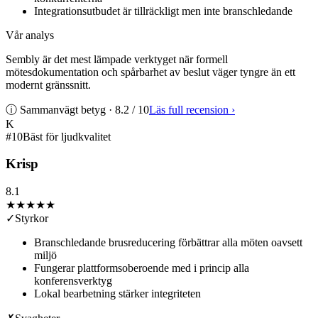
Integrationsutbudet är tillräckligt men inte branschledande
Vår analys
Sembly är det mest lämpade verktyget när formell
mötesdokumentation och spårbarhet av beslut väger tyngre än ett
modernt gränssnitt.
ⓘ Sammanvägt betyg ·
8.2
/ 10
Läs full recension
›
K
#
10
Bäst för ljudkvalitet
Krisp
8.1
★★★★
★
✓
Styrkor
Branschledande brusreducering förbättrar alla möten oavsett
miljö
Fungerar plattformsoberoende med i princip alla
konferensverktyg
Lokal bearbetning stärker integriteten