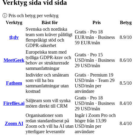
Verktyg sida vid sida
ⓘ Pris och betyg per verktyg
Verktyg
Bäst för
Pris
Betyg
Svenska och nordiska
Gratis · Pro 18
team som kräver pålitligt
tl;dv
EUR/mån · Business
8.9
/10
flerspråkigt stöd och
59 EUR/mån
GDPR-säkerhet
Europeiska team med
Gratis · Pro 15
tydliga GDPR-krav och
MeetGeek
USD/mån · Business
8.6
/10
behov av strukturerade
29 USD/mån
sammanfattningar
Individer och småteam
Gratis · Premium 19
som vill ha bra
USD/mån · Team 29
Fathom
8.5
/10
sammanfattningar utan
USD/mån per
kostnad
användare
Gratis · Pro 18
Säljteam som vill synka
Fireflies.ai
USD/mån · Business
8.4
/10
möten direkt till CRM
29 USD/mån
Organisationer som
Ingår i Zoom Pro och
redan standardiserat på
högre från 13,99
Zoom AI
8.4
/10
Zoom och vill ha AI utan
USD/mån per
ytterligare leverantör
användare