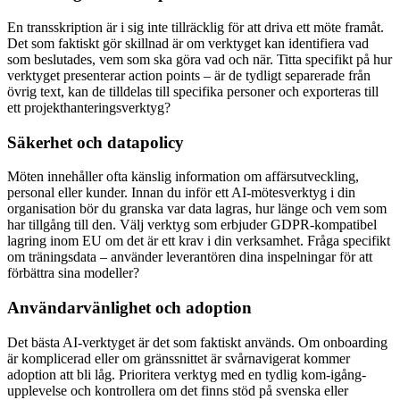
En transskription är i sig inte tillräcklig för att driva ett möte framåt.
Det som faktiskt gör skillnad är om verktyget kan identifiera vad
som beslutades, vem som ska göra vad och när. Titta specifikt på hur
verktyget presenterar action points – är de tydligt separerade från
övrig text, kan de tilldelas till specifika personer och exporteras till
ett projekthanteringsverktyg?
Säkerhet och datapolicy
Möten innehåller ofta känslig information om affärsutveckling,
personal eller kunder. Innan du inför ett AI-mötesverktyg i din
organisation bör du granska var data lagras, hur länge och vem som
har tillgång till den. Välj verktyg som erbjuder GDPR-kompatibel
lagring inom EU om det är ett krav i din verksamhet. Fråga specifikt
om träningsdata – använder leverantören dina inspelningar för att
förbättra sina modeller?
Användarvänlighet och adoption
Det bästa AI-verktyget är det som faktiskt används. Om onboarding
är komplicerad eller om gränssnittet är svårnavigerat kommer
adoption att bli låg. Prioritera verktyg med en tydlig kom-igång-
upplevelse och kontrollera om det finns stöd på svenska eller