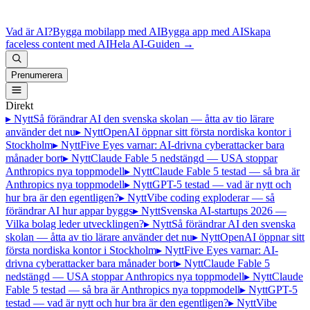
Vad är AI?
Bygga mobilapp med AI
Bygga app med AI
Skapa
faceless content med AI
Hela AI-Guiden
→
Prenumerera
Direkt
▸ Nytt
Så förändrar AI den svenska skolan — åtta av tio lärare
använder det nu
▸ Nytt
OpenAI öppnar sitt första nordiska kontor i
Stockholm
▸ Nytt
Five Eyes varnar: AI-drivna cyberattacker bara
månader bort
▸ Nytt
Claude Fable 5 nedstängd — USA stoppar
Anthropics nya toppmodell
▸ Nytt
Claude Fable 5 testad — så bra är
Anthropics nya toppmodell
▸ Nytt
GPT-5 testad — vad är nytt och
hur bra är den egentligen?
▸ Nytt
Vibe coding exploderar — så
förändrar AI hur appar byggs
▸ Nytt
Svenska AI-startups 2026 —
Vilka bolag leder utvecklingen?
▸ Nytt
Så förändrar AI den svenska
skolan — åtta av tio lärare använder det nu
▸ Nytt
OpenAI öppnar sitt
första nordiska kontor i Stockholm
▸ Nytt
Five Eyes varnar: AI-
drivna cyberattacker bara månader bort
▸ Nytt
Claude Fable 5
nedstängd — USA stoppar Anthropics nya toppmodell
▸ Nytt
Claude
Fable 5 testad — så bra är Anthropics nya toppmodell
▸ Nytt
GPT-5
testad — vad är nytt och hur bra är den egentligen?
▸ Nytt
Vibe