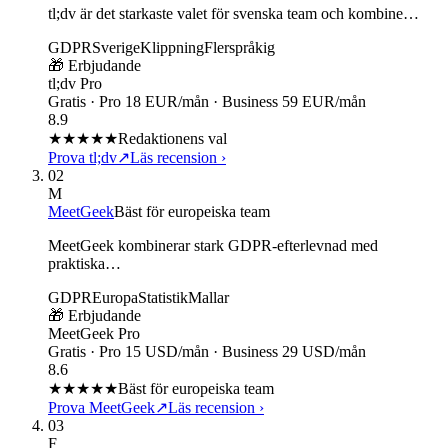
tl;dv är det starkaste valet för svenska team och kombine…
GDPR
Sverige
Klippning
Flerspråkig
🎁 Erbjudande
tl;dv Pro
Gratis · Pro 18 EUR/mån · Business 59 EUR/mån
8.9
★★★★
★
Redaktionens val
Prova tl;dv
↗
Läs recension
›
02
M
MeetGeek
Bäst för europeiska team
MeetGeek kombinerar stark GDPR-efterlevnad med
praktiska…
GDPR
Europa
Statistik
Mallar
🎁 Erbjudande
MeetGeek Pro
Gratis · Pro 15 USD/mån · Business 29 USD/mån
8.6
★★★★
★
Bäst för europeiska team
Prova MeetGeek
↗
Läs recension
›
03
F