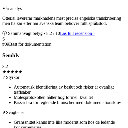
Vår analys
Otter.ai levererar marknadens mest precisa engelska transkribering
men halkar efter när svenska team behöver fullt språkstöd.
ⓘ Sammanvägt betyg ·
8.2
/ 10
Läs full recension
›
S
#
09
Bäst för dokumentation
Sembly
8.2
★★★★
★
✓
Styrkor
Automatisk identifiering av beslut och risker är ovanligt
träffsäker
Mötesprotokollen håller hög formell kvalitet
Passar bra för reglerade branscher med dokumentationskrav
✗
Svagheter
Gränssnittet känns inte lika modernt som hos de ledande
konkurrenterna