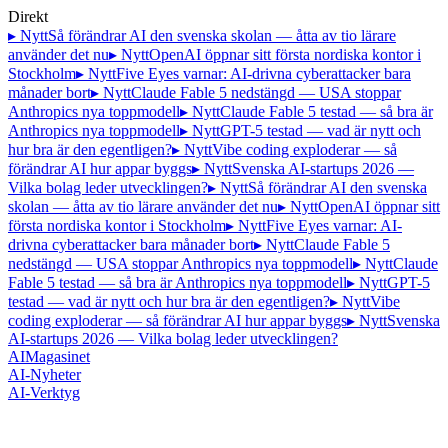
Direkt
▸ Nytt
Så förändrar AI den svenska skolan — åtta av tio lärare
använder det nu
▸ Nytt
OpenAI öppnar sitt första nordiska kontor i
Stockholm
▸ Nytt
Five Eyes varnar: AI-drivna cyberattacker bara
månader bort
▸ Nytt
Claude Fable 5 nedstängd — USA stoppar
Anthropics nya toppmodell
▸ Nytt
Claude Fable 5 testad — så bra är
Anthropics nya toppmodell
▸ Nytt
GPT-5 testad — vad är nytt och
hur bra är den egentligen?
▸ Nytt
Vibe coding exploderar — så
förändrar AI hur appar byggs
▸ Nytt
Svenska AI-startups 2026 —
Vilka bolag leder utvecklingen?
▸ Nytt
Så förändrar AI den svenska
skolan — åtta av tio lärare använder det nu
▸ Nytt
OpenAI öppnar sitt
första nordiska kontor i Stockholm
▸ Nytt
Five Eyes varnar: AI-
drivna cyberattacker bara månader bort
▸ Nytt
Claude Fable 5
nedstängd — USA stoppar Anthropics nya toppmodell
▸ Nytt
Claude
Fable 5 testad — så bra är Anthropics nya toppmodell
▸ Nytt
GPT-5
testad — vad är nytt och hur bra är den egentligen?
▸ Nytt
Vibe
coding exploderar — så förändrar AI hur appar byggs
▸ Nytt
Svenska
AI-startups 2026 — Vilka bolag leder utvecklingen?
AI
Magasinet
AI-Nyheter
AI-Verktyg