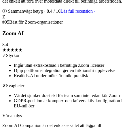
det enkelt att föra över mötesdata direkt till befintliga arbetsflöden.
ⓘ Sammanvägt betyg ·
8.4
/ 10
Läs full recension
›
Z
#
05
Bäst för Zoom-organisationer
Zoom AI
8.4
★★★★
★
✓
Styrkor
Ingår utan extrakostnad i befintliga Zoom-licenser
Djup plattformsintegration ger en friktionsfri upplevelse
Realtids-AI under mötet är unikt praktisk
✗
Svagheter
Värdet sjunker drastiskt för team som inte redan kör Zoom
GDPR-position är komplex och kräver aktiv konfiguration i
EU-miljöer
Vår analys
Zoom AI Companion är det enklaste sättet att lägga till