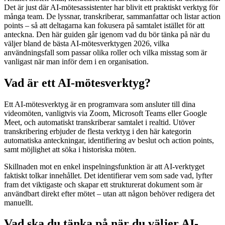
Det är just där AI-mötesassistenter har blivit ett praktiskt verktyg för
många team. De lyssnar, transkriberar, sammanfattar och listar action
points – så att deltagarna kan fokusera på samtalet istället för att
anteckna. Den här guiden går igenom vad du bör tänka på när du
väljer bland de bästa AI-mötesverktygen 2026, vilka
användningsfall som passar olika roller och vilka misstag som är
vanligast när man inför dem i en organisation.
Vad är ett AI-mötesverktyg?
Ett AI-mötesverktyg är en programvara som ansluter till dina
videomöten, vanligtvis via Zoom, Microsoft Teams eller Google
Meet, och automatiskt transkriberar samtalet i realtid. Utöver
transkribering erbjuder de flesta verktyg i den här kategorin
automatiska anteckningar, identifiering av beslut och action points,
samt möjlighet att söka i historiska möten.
Skillnaden mot en enkel inspelningsfunktion är att AI-verktyget
faktiskt tolkar innehållet. Det identifierar vem som sade vad, lyfter
fram det viktigaste och skapar ett strukturerat dokument som är
användbart direkt efter mötet – utan att någon behöver redigera det
manuellt.
Vad ska du tänka på när du väljer AI-