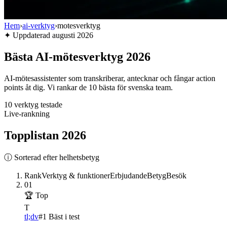
Hem
›
ai-verktyg
›
motesverktyg
✦
Uppdaterad
augusti 2026
Bästa AI-mötesverktyg 2026
AI-mötesassistenter som transkriberar, antecknar och fångar action
points åt dig. Vi rankar de 10 bästa för svenska team.
10
verktyg testade
Live-rankning
Topplistan
2026
ⓘ Sorterad efter helhetsbetyg
Rank
Verktyg & funktioner
Erbjudande
Betyg
Besök
01
🏆 Top
T
tl;dv
#1 Bäst i test