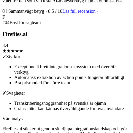
valet för den som vill testa AI-mötesverktyg utan ekonomisk risk.
ⓘ Sammanvägt betyg ·
8.5
/ 10
Läs full recension
›
F
#
04
Bäst för säljteam
Fireflies.ai
8.4
★★★★
★
✓
Styrkor
Exceptionellt brett integrationsekosystem med över 50
verktyg
Automatisk extraktion av action points fungerar tillförlitligt
Bra prismodell för större team
✗
Svagheter
Transkriberingsnoggrannhet på svenska är ojämn
Gränssnittet kan kännas överväldigande för nya användare
Vår analys
Fireflies.ai sticker ut genom sitt djupa integrationslandskap och gör