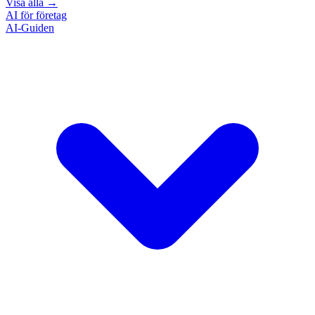
Visa alla
→
AI för företag
AI-Guiden