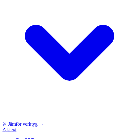
⚔
Jämför verktyg
→
AI-text