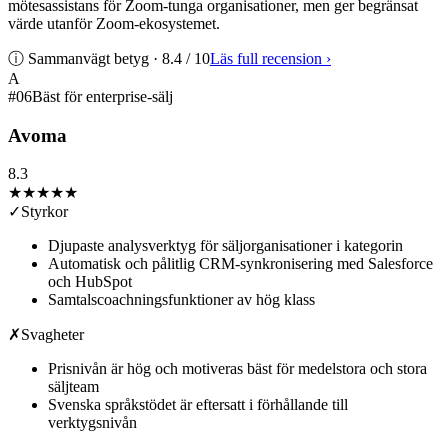
mötesassistans för Zoom-tunga organisationer, men ger begränsat
värde utanför Zoom-ekosystemet.
ⓘ Sammanvägt betyg ·
8.4
/ 10
Läs full recension
›
A
#
06
Bäst för enterprise-sälj
Avoma
8.3
★★★★
★
✓
Styrkor
Djupaste analysverktyg för säljorganisationer i kategorin
Automatisk och pålitlig CRM-synkronisering med Salesforce
och HubSpot
Samtalscoachningsfunktioner av hög klass
✗
Svagheter
Prisnivån är hög och motiveras bäst för medelstora och stora
säljteam
Svenska språkstödet är eftersatt i förhållande till
verktygsnivån