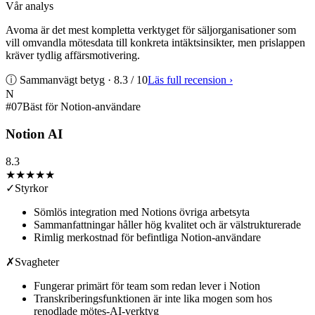
Vår analys
Avoma är det mest kompletta verktyget för säljorganisationer som
vill omvandla mötesdata till konkreta intäktsinsikter, men prislappen
kräver tydlig affärsmotivering.
ⓘ Sammanvägt betyg ·
8.3
/ 10
Läs full recension
›
N
#
07
Bäst för Notion-användare
Notion AI
8.3
★★★★
★
✓
Styrkor
Sömlös integration med Notions övriga arbetsyta
Sammanfattningar håller hög kvalitet och är välstrukturerade
Rimlig merkostnad för befintliga Notion-användare
✗
Svagheter
Fungerar primärt för team som redan lever i Notion
Transkriberingsfunktionen är inte lika mogen som hos
renodlade mötes-AI-verktyg