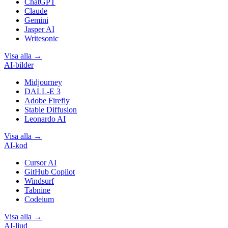
ChatGPT
Claude
Gemini
Jasper AI
Writesonic
Visa alla
→
AI-bilder
Midjourney
DALL-E 3
Adobe Firefly
Stable Diffusion
Leonardo AI
Visa alla
→
AI-kod
Cursor AI
GitHub Copilot
Windsurf
Tabnine
Codeium
Visa alla
→
AI-ljud