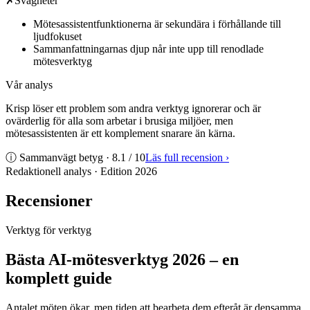
✗
Svagheter
Mötesassistentfunktionerna är sekundära i förhållande till
ljudfokuset
Sammanfattningarnas djup når inte upp till renodlade
mötesverktyg
Vår analys
Krisp löser ett problem som andra verktyg ignorerar och är
ovärderlig för alla som arbetar i brusiga miljöer, men
mötesassistenten är ett komplement snarare än kärna.
ⓘ Sammanvägt betyg ·
8.1
/ 10
Läs full recension
›
Redaktionell analys · Edition
2026
Recensioner
Verktyg för verktyg
Bästa AI-mötesverktyg 2026 – en
komplett guide
Antalet möten ökar, men tiden att bearbeta dem efteråt är densamma.