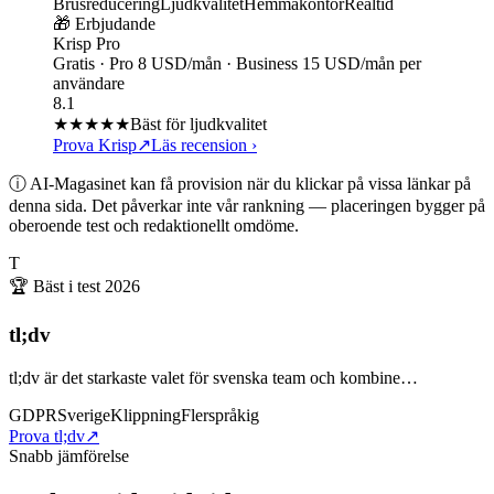
Brusreducering
Ljudkvalitet
Hemmakontor
Realtid
🎁 Erbjudande
Krisp Pro
Gratis · Pro 8 USD/mån · Business 15 USD/mån per
användare
8.1
★★★★
★
Bäst för ljudkvalitet
Prova Krisp
↗
Läs recension
›
ⓘ AI-Magasinet kan få provision när du klickar på vissa länkar på
denna sida. Det påverkar inte vår rankning — placeringen bygger på
oberoende test och redaktionellt omdöme.
T
🏆 Bäst i test
2026
tl;dv
tl;dv är det starkaste valet för svenska team och kombine…
GDPR
Sverige
Klippning
Flerspråkig
Prova tl;dv
↗
Snabb jämförelse