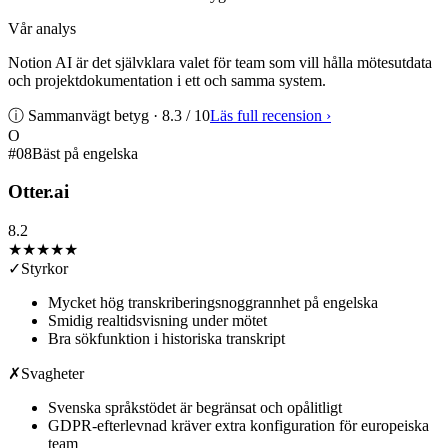
Vår analys
Notion AI är det självklara valet för team som vill hålla mötesutdata
och projektdokumentation i ett och samma system.
ⓘ Sammanvägt betyg ·
8.3
/ 10
Läs full recension
›
O
#
08
Bäst på engelska
Otter.ai
8.2
★★★★
★
✓
Styrkor
Mycket hög transkriberingsnoggrannhet på engelska
Smidig realtidsvisning under mötet
Bra sökfunktion i historiska transkript
✗
Svagheter
Svenska språkstödet är begränsat och opålitligt
GDPR-efterlevnad kräver extra konfiguration för europeiska
team