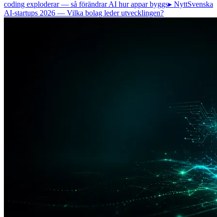
coding exploderar — så förändrar AI hur appar byggs
▸ Nytt
Svenska
AI-startups 2026 — Vilka bolag leder utvecklingen?