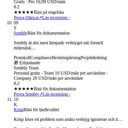
Gratis · Pro 16,99 USD/mån
8.2
★★★★
★
Bäst på engelska
Prova Otter.ai
↗
Läs recension
›
09
S
Sembly
Bäst för dokumentation
Sembly är det mest lämpade verktyget när formell
mötesdok…
Protokoll
Compliance
Beslutsspårning
Projektledning
🎁 Erbjudande
Sembly Team
Personal gratis · Team 10 USD/mån per användare ·
Company 20 USD/mån per användare
8.2
★★★★
★
Bäst för dokumentation
Prova Sembly
↗
Läs recension
›
10
K
Krisp
Bäst för ljudkvalitet
Krisp löser ett problem som andra verktyg ignorerar och ä…