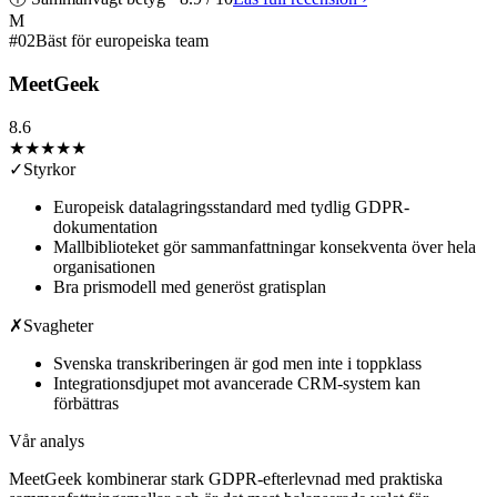
M
#
02
Bäst för europeiska team
MeetGeek
8.6
★★★★
★
✓
Styrkor
Europeisk datalagringsstandard med tydlig GDPR-
dokumentation
Mallbiblioteket gör sammanfattningar konsekventa över hela
organisationen
Bra prismodell med generöst gratisplan
✗
Svagheter
Svenska transkriberingen är god men inte i toppklass
Integrationsdjupet mot avancerade CRM-system kan
förbättras
Vår analys
MeetGeek kombinerar stark GDPR-efterlevnad med praktiska