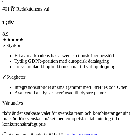
T
#
01
🏆 Redaktionens val
tl;dv
8.9
★★★★
★
✓
Styrkor
Ett av marknadens bästa svenska transkriberingsstöd
Tydlig GDPR-position med europeisk datalagring
Tidsstämplad klippfunktion sparar tid vid uppföljning
✗
Svagheter
Integrationsutbudet är smalt jämfört med Fireflies och Otter
Avancerad analys är begränsad till dyrare planer
Vår analys
tl;dv är det starkaste valet för svenska team och kombinerar genuint
bra stöd för svenska språket med europeisk datahantering till ett
konkurrenskraftigt pris.
ⓘ Sammanvägt betyg ·
8.9
/ 10
Läs full recension
›