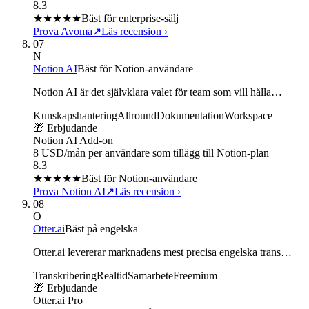
8.3
★★★★
★
Bäst för enterprise-sälj
Prova Avoma
↗
Läs recension
›
07
N
Notion AI
Bäst för Notion-användare
Notion AI är det självklara valet för team som vill hålla…
Kunskapshantering
Allround
Dokumentation
Workspace
🎁 Erbjudande
Notion AI Add-on
8 USD/mån per användare som tillägg till Notion-plan
8.3
★★★★
★
Bäst för Notion-användare
Prova Notion AI
↗
Läs recension
›
08
O
Otter.ai
Bäst på engelska
Otter.ai levererar marknadens mest precisa engelska trans…
Transkribering
Realtid
Samarbete
Freemium
🎁 Erbjudande
Otter.ai Pro