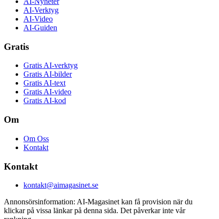
AI-Nyheter
AI-Verktyg
AI-Video
AI-Guiden
Gratis
Gratis AI-verktyg
Gratis AI-bilder
Gratis AI-text
Gratis AI-video
Gratis AI-kod
Om
Om Oss
Kontakt
Kontakt
kontakt@aimagasinet.se
Annonsörsinformation:
AI-Magasinet kan få provision när du
klickar på vissa länkar på denna sida. Det påverkar inte vår