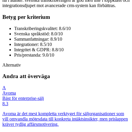
ha i åtanke: svenska transkriberingen är god men inte i toppklass och
integrationsdjupet mot avancerade crm-system kan förbättras.
Betyg per kriterium
Transkriberingskvalitet: 8.6/10
Svenska språkstöd: 8.0/10
Sammanfattningar: 8.9/10
Integrationer: 8.5/10
Integritet & GDPR: 8.8/10
Pris/prestanda: 9.0/10
Alternativ
Andra att överväga
A
Avoma
Bäst för enterprise-sälj
8.3
Avoma är det mest kompletta verktyget för säljorganisationer som
vill omvandla mötesdata till konkreta intäktsinsikter, men prislappen
kräver tydlig affärsmotivering.