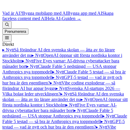
Vad är AI?
Bygga mobilapp med AI
Bygga app med AI
Skapa
faceless content med AI
Hela AI-Guiden
→
Prenumerera
Direkt
▸ Nytt
Så förändrar AI den svenska skolan — åtta av tio lärare
använder det nu
▸ Nytt
OpenAI öppnar sitt första nordiska kontor i
Stockholm
▸ Nytt
Five Eyes varnar: AI-drivna cyberattacker bara
månader bort
▸ Nytt
Claude Fable 5 nedstängd — USA stoppar
Anthropics nya toppmodell
▸ Nytt
Claude Fable 5 testad — så bra är
Anthropics nya toppmodell
▸ Nytt
GPT-5 testad — vad är nytt och
hur bra är den egentligen?
▸ Nytt
Vibe coding exploderar — så
förändrar AI hur appar byggs
▸ Nytt
Svenska AI-startups 2026 —
Vilka bolag leder utvecklingen?
▸ Nytt
Så förändrar AI den svenska
skolan — åtta av tio lärare använder det nu
▸ Nytt
OpenAI öppnar sitt
första nordiska kontor i Stockholm
▸ Nytt
Five Eyes varnar: AI-
drivna cyberattacker bara månader bort
▸ Nytt
Claude Fable 5
nedstängd — USA stoppar Anthropics nya toppmodell
▸ Nytt
Claude
Fable 5 testad — så bra är Anthropics nya toppmodell
▸ Nytt
GPT-5
testad — vad är nytt och hur bra är den egentligen?
▸ Nytt
Vibe