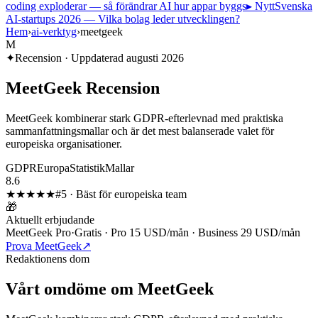
coding exploderar — så förändrar AI hur appar byggs
▸ Nytt
Svenska
AI-startups 2026 — Vilka bolag leder utvecklingen?
Hem
›
ai-verktyg
›
meetgeek
M
✦
Recension · Uppdaterad
augusti 2026
MeetGeek
Recension
MeetGeek kombinerar stark GDPR-efterlevnad med praktiska
sammanfattningsmallar och är det mest balanserade valet för
europeiska organisationer.
GDPR
Europa
Statistik
Mallar
8.6
★★★★
★
#
5
·
Bäst för europeiska team
🎁
Aktuellt erbjudande
MeetGeek Pro
·
Gratis · Pro 15 USD/mån · Business 29 USD/mån
Prova MeetGeek
↗
Redaktionens dom
Vårt omdöme om
MeetGeek