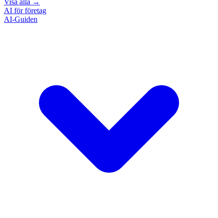
Visa alla
→
AI för företag
AI-Guiden