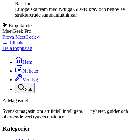
Bäst för
Europeiska team med tydliga GDPR-krav och behov av
strukturerade sammanfattningar
🎁 Erbjudande
MeetGeek Pro
Prova MeetGeek
↗
← Tillbaka
Hela topplistan
Hem
Nyheter
Verktyg
Sök
AI
Magasinet
Svenskt magasin om artificiell intelligens — nyheter, guider och
oberoende verktygsrecensioner.
Kategorier