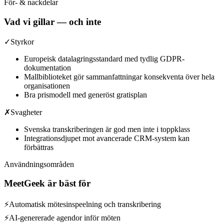
För- & nackdelar
Vad vi gillar — och inte
✓
Styrkor
Europeisk datalagringsstandard med tydlig GDPR-
dokumentation
Mallbiblioteket gör sammanfattningar konsekventa över hela
organisationen
Bra prismodell med generöst gratisplan
✗
Svagheter
Svenska transkriberingen är god men inte i toppklass
Integrationsdjupet mot avancerade CRM-system kan
förbättras
Användningsområden
MeetGeek
är bäst för
⚡
Automatisk mötesinspeelning och transkribering
⚡
AI-genererade agendor inför möten