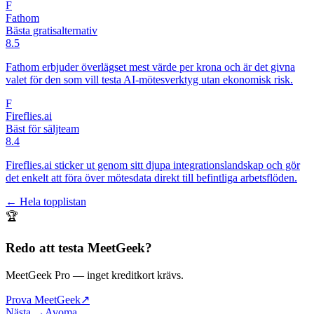
F
Fathom
Bästa gratisalternativ
8.5
Fathom erbjuder överlägset mest värde per krona och är det givna
valet för den som vill testa AI-mötesverktyg utan ekonomisk risk.
F
Fireflies.ai
Bäst för säljteam
8.4
Fireflies.ai sticker ut genom sitt djupa integrationslandskap och gör
det enkelt att föra över mötesdata direkt till befintliga arbetsflöden.
← Hela topplistan
🏆
Redo att testa
MeetGeek
?
MeetGeek Pro
— inget kreditkort krävs.
Prova MeetGeek
↗
Nästa →
Avoma