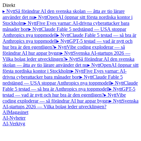
Direkt
▸ Nytt
Så förändrar AI den svenska skolan — åtta av tio lärare
använder det nu
▸ Nytt
OpenAI öppnar sitt första nordiska kontor i
Stockholm
▸ Nytt
Five Eyes varnar: AI-drivna cyberattacker bara
månader bort
▸ Nytt
Claude Fable 5 nedstängd — USA stoppar
Anthropics nya toppmodell
▸ Nytt
Claude Fable 5 testad — så bra är
Anthropics nya toppmodell
▸ Nytt
GPT-5 testad — vad är nytt och
hur bra är den egentligen?
▸ Nytt
Vibe coding exploderar — så
förändrar AI hur appar byggs
▸ Nytt
Svenska AI-startups 2026 —
Vilka bolag leder utvecklingen?
▸ Nytt
Så förändrar AI den svenska
skolan — åtta av tio lärare använder det nu
▸ Nytt
OpenAI öppnar sitt
första nordiska kontor i Stockholm
▸ Nytt
Five Eyes varnar: AI-
drivna cyberattacker bara månader bort
▸ Nytt
Claude Fable 5
nedstängd — USA stoppar Anthropics nya toppmodell
▸ Nytt
Claude
Fable 5 testad — så bra är Anthropics nya toppmodell
▸ Nytt
GPT-5
testad — vad är nytt och hur bra är den egentligen?
▸ Nytt
Vibe
coding exploderar — så förändrar AI hur appar byggs
▸ Nytt
Svenska
AI-startups 2026 — Vilka bolag leder utvecklingen?
AI
Magasinet
AI-Nyheter
AI-Verktyg