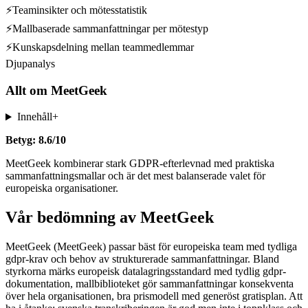
⚡
Teaminsikter och mötesstatistik
⚡
Mallbaserade sammanfattningar per mötestyp
⚡
Kunskapsdelning mellan teammedlemmar
Djupanalys
Allt om
MeetGeek
Innehåll
+
Betyg: 8.6/10
MeetGeek kombinerar stark GDPR-efterlevnad med praktiska
sammanfattningsmallar och är det mest balanserade valet för
europeiska organisationer.
Vår bedömning av MeetGeek
MeetGeek (MeetGeek) passar bäst för europeiska team med tydliga
gdpr-krav och behov av strukturerade sammanfattningar. Bland
styrkorna märks europeisk datalagringsstandard med tydlig gdpr-
dokumentation, mallbiblioteket gör sammanfattningar konsekventa
över hela organisationen, bra prismodell med generöst gratisplan. Att