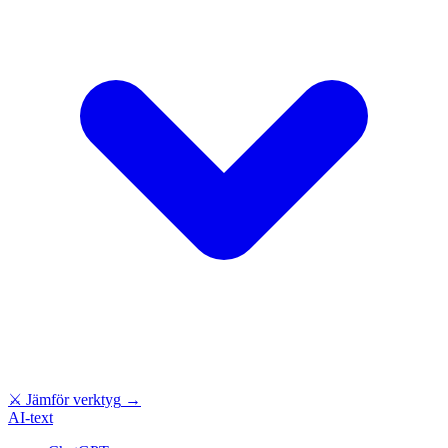
⚔
Jämför verktyg
→
AI-text