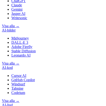
ChatGPT
Claude
Gemini
Jasper AI
Writesonic
Visa alla
→
AI-bilder
Midjourney
DALL-E 3
Adobe Firefly
Stable Diffusion
Leonardo AI
Visa alla
→
AI-kod
Cursor AI
GitHub Copilot
Windsurf
Tabnine
Codeium
Visa alla
→
AI-ljud