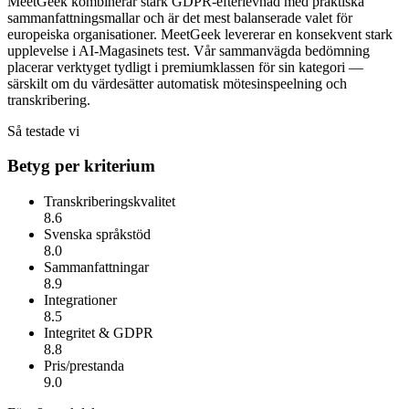
MeetGeek kombinerar stark GDPR-efterlevnad med praktiska
sammanfattningsmallar och är det mest balanserade valet för
europeiska organisationer.
MeetGeek
levererar en konsekvent stark
upplevelse i AI-Magasinets test. Vår sammanvägda bedömning
placerar verktyget tydligt i premiumklassen för sin kategori —
särskilt om du värdesätter
automatisk mötesinspeelning och
transkribering
.
Så testade vi
Betyg per kriterium
Transkriberingskvalitet
8.6
Svenska språkstöd
8.0
Sammanfattningar
8.9
Integrationer
8.5
Integritet & GDPR
8.8
Pris/prestanda
9.0