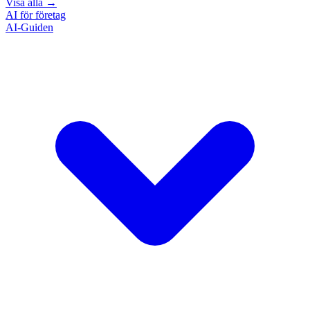
Visa alla
→
AI för företag
AI-Guiden