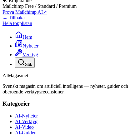
🎁 Erbjudande
Mailchimp Free / Standard / Premium
Prova Mailchimp AI
↗
← Tillbaka
Hela topplistan
Hem
Nyheter
Verktyg
Sök
AI
Magasinet
Svenskt magasin om artificiell intelligens — nyheter, guider och
oberoende verktygsrecensioner.
Kategorier
AI-Nyheter
AI-Verktyg
AI-Video
AI-Guiden