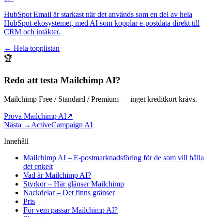
HubSpot Email är starkast när det används som en del av hela
HubSpot-ekosystemet, med AI som kopplar e-postdata direkt till
CRM och intäkter.
← Hela topplistan
🏆
Redo att testa
Mailchimp AI
?
Mailchimp Free / Standard / Premium
— inget kreditkort krävs.
Prova Mailchimp AI
↗
Nästa →
ActiveCampaign AI
Innehåll
Mailchimp AI – E-postmarknadsföring för de som vill hålla
det enkelt
Vad är Mailchimp AI?
Styrkor – Här glänser Mailchimp
Nackdelar – Det finns gränser
Pris
För vem passar Mailchimp AI?