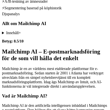
⚡
A/B-testning av ämnesrader
⚡
Segmentering baserad på köphistorik
Djupanalys
Allt om
Mailchimp AI
Innehåll
+
Betyg: 8.5/10
Mailchimp AI – E-postmarknadsföring
för de som vill hålla det enkelt
Mailchimp är en av världens mest etablerade plattformar för e-
postmarknadsföring. Sedan starten år 2001 i Atlanta har verktyget
utvecklats från en simpel nyhetsbrevtjänst till en komplett
marknadsföringsplattform. Idag ägs Mailchimp av Intuit, och AI-
funktionerna är väl integrerade direkt i användarupplevelsen.
Vad är Mailchimp AI?
Mailchimp AI är den artificiella intelligensen inbäddad i Mailchimps
e-postplattform. Den hjälper dig att skapa bättre kampanjer genom