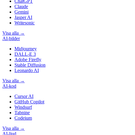
ChatGPT
Claude
Gemini
Jasper AI
Writesonic
Visa alla
→
AI-bilder
Midjourney
DALL-E 3
Adobe Firefly
Stable Diffusion
Leonardo AI
Visa alla
→
AI-kod
Cursor AI
GitHub Copilot
Windsurf
Tabnine
Codeium
Visa alla
→
AI-ljud