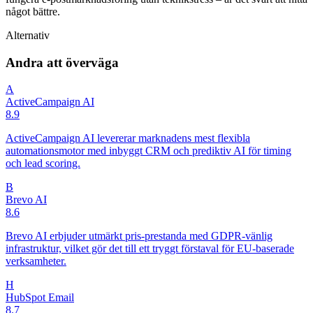
något bättre.
Alternativ
Andra att överväga
A
ActiveCampaign AI
8.9
ActiveCampaign AI levererar marknadens mest flexibla
automationsmotor med inbyggt CRM och prediktiv AI för timing
och lead scoring.
B
Brevo AI
8.6
Brevo AI erbjuder utmärkt pris-prestanda med GDPR-vänlig
infrastruktur, vilket gör det till ett tryggt förstaval för EU-baserade
verksamheter.
H
HubSpot Email
8.7