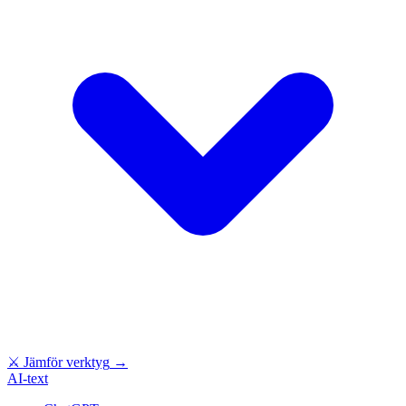
⚔
Jämför verktyg
→
AI-text