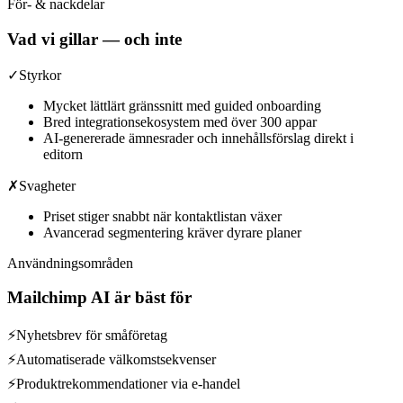
För- & nackdelar
Vad vi gillar — och inte
✓
Styrkor
Mycket lättlärt gränssnitt med guided onboarding
Bred integrationsekosystem med över 300 appar
AI-genererade ämnesrader och innehållsförslag direkt i
editorn
✗
Svagheter
Priset stiger snabbt när kontaktlistan växer
Avancerad segmentering kräver dyrare planer
Användningsområden
Mailchimp AI
är bäst för
⚡
Nyhetsbrev för småföretag
⚡
Automatiserade välkomstsekvenser
⚡
Produktrekommendationer via e-handel