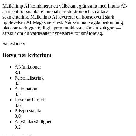
Mailchimp AI kombinerar ett välbekant gränssnitt med Intuits AI-
assistent för snabbare innehållsproduktion och smartare
segmentering.
Mailchimp AI
levererar en konsekvent stark
upplevelse i AI-Magasinets test. Vår sammanvägda bedömning
placerar verktyget tydligt i premiumklassen för sin kategori —
särskilt om du värdesätter
nyhetsbrev för småföretag
.
Så testade vi
Betyg per kriterium
AI-funktioner
8.1
Personalisering
8.3
Automation
8.5
Leveransbarhet
8.6
Pris/prestanda
8.0
Användarvänlighet
9.2