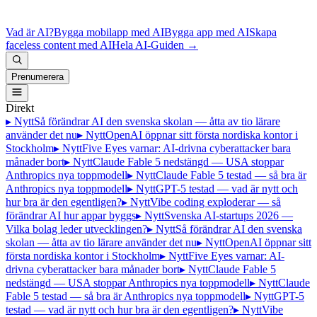
Vad är AI?
Bygga mobilapp med AI
Bygga app med AI
Skapa
faceless content med AI
Hela AI-Guiden
→
Prenumerera
Direkt
▸ Nytt
Så förändrar AI den svenska skolan — åtta av tio lärare
använder det nu
▸ Nytt
OpenAI öppnar sitt första nordiska kontor i
Stockholm
▸ Nytt
Five Eyes varnar: AI-drivna cyberattacker bara
månader bort
▸ Nytt
Claude Fable 5 nedstängd — USA stoppar
Anthropics nya toppmodell
▸ Nytt
Claude Fable 5 testad — så bra är
Anthropics nya toppmodell
▸ Nytt
GPT-5 testad — vad är nytt och
hur bra är den egentligen?
▸ Nytt
Vibe coding exploderar — så
förändrar AI hur appar byggs
▸ Nytt
Svenska AI-startups 2026 —
Vilka bolag leder utvecklingen?
▸ Nytt
Så förändrar AI den svenska
skolan — åtta av tio lärare använder det nu
▸ Nytt
OpenAI öppnar sitt
första nordiska kontor i Stockholm
▸ Nytt
Five Eyes varnar: AI-
drivna cyberattacker bara månader bort
▸ Nytt
Claude Fable 5
nedstängd — USA stoppar Anthropics nya toppmodell
▸ Nytt
Claude
Fable 5 testad — så bra är Anthropics nya toppmodell
▸ Nytt
GPT-5
testad — vad är nytt och hur bra är den egentligen?
▸ Nytt
Vibe