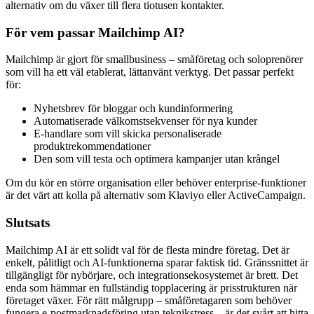
alternativ om du växer till flera tiotusen kontakter.
För vem passar Mailchimp AI?
Mailchimp är gjort för smallbusiness – småföretag och soloprenörer
som vill ha ett väl etablerat, lättanvänt verktyg. Det passar perfekt
för:
Nyhetsbrev för bloggar och kundinformering
Automatiserade välkomstsekvenser för nya kunder
E-handlare som vill skicka personaliserade
produktrekommendationer
Den som vill testa och optimera kampanjer utan krångel
Om du kör en större organisation eller behöver enterprise-funktioner
är det värt att kolla på alternativ som Klaviyo eller ActiveCampaign.
Slutsats
Mailchimp AI är ett solidt val för de flesta mindre företag. Det är
enkelt, pålitligt och AI-funktionerna sparar faktisk tid. Gränssnittet är
tillgängligt för nybörjare, och integrationsekosystemet är brett. Det
enda som hämmar en fullständig topplacering är prisstrukturen när
företaget växer. För rätt målgrupp – småföretagaren som behöver
fungera e-postmarknadsföring utan teknikstress – är det svårt att hitta