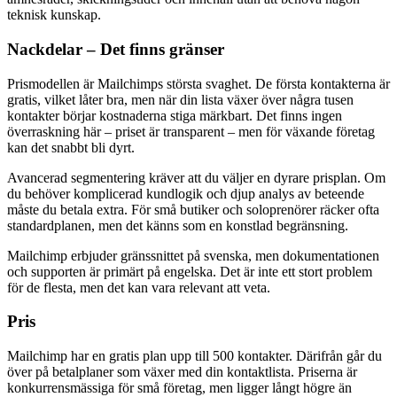
teknisk kunskap.
Nackdelar – Det finns gränser
Prismodellen är Mailchimps största svaghet. De första kontakterna är
gratis, vilket låter bra, men när din lista växer över några tusen
kontakter börjar kostnaderna stiga märkbart. Det finns ingen
överraskning här – priset är transparent – men för växande företag
kan det snabbt bli dyrt.
Avancerad segmentering kräver att du väljer en dyrare prisplan. Om
du behöver komplicerad kundlogik och djup analys av beteende
måste du betala extra. För små butiker och soloprenörer räcker ofta
standardplanen, men det känns som en konstlad begränsning.
Mailchimp erbjuder gränssnittet på svenska, men dokumentationen
och supporten är primärt på engelska. Det är inte ett stort problem
för de flesta, men det kan vara relevant att veta.
Pris
Mailchimp har en gratis plan upp till 500 kontakter. Därifrån går du
över på betalplaner som växer med din kontaktlista. Priserna är
konkurrensmässiga för små företag, men ligger långt högre än