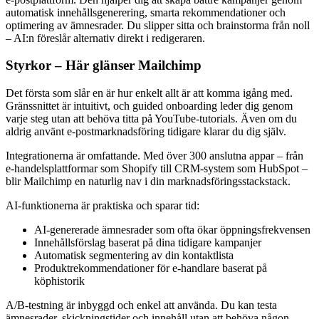
automatisk innehållsgenerering, smarta rekommendationer och
optimering av ämnesrader. Du slipper sitta och brainstorma från noll
– AI:n föreslår alternativ direkt i redigeraren.
Styrkor – Här glänser Mailchimp
Det första som slår en är hur enkelt allt är att komma igång med.
Gränssnittet är intuitivt, och guided onboarding leder dig genom
varje steg utan att behöva titta på YouTube-tutorials. Även om du
aldrig använt e-postmarknadsföring tidigare klarar du dig själv.
Integrationerna är omfattande. Med över 300 anslutna appar – från
e-handelsplattformar som Shopify till CRM-system som HubSpot –
blir Mailchimp en naturlig nav i din marknadsföringsstackstack.
AI-funktionerna är praktiska och sparar tid:
AI-genererade ämnesrader som ofta ökar öppningsfrekvensen
Innehållsförslag baserat på dina tidigare kampanjer
Automatisk segmentering av din kontaktlista
Produktrekommendationer för e-handlare baserat på
köphistorik
A/B-testning är inbyggd och enkel att använda. Du kan testa
ämnesrader, skickningstider och innehåll utan att behöva någon