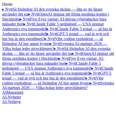
Direkt
▸ Nytt
Så förändrar AI den svenska skolan — åtta av tio lärare
använder det nu
▸ Nytt
OpenAI öppnar sitt första nordiska kontor i
Stockholm
▸ Nytt
Five Eyes varnar: AI-drivna cyberattacker bara
månader bort
▸ Nytt
Claude Fable 5 nedstängd — USA stoppar
Anthropics nya toppmodell
▸ Nytt
Claude Fable 5 testad — så bra är
Anthropics nya toppmodell
▸ Nytt
GPT-5 testad — vad är nytt och
hur bra är den egentligen?
▸ Nytt
Vibe coding exploderar — så
förändrar AI hur appar byggs
▸ Nytt
Svenska AI-startups 2026 —
Vilka bolag leder utvecklingen?
▸ Nytt
Så förändrar AI den svenska
skolan — åtta av tio lärare använder det nu
▸ Nytt
OpenAI öppnar sitt
första nordiska kontor i Stockholm
▸ Nytt
Five Eyes varnar: AI-
drivna cyberattacker bara månader bort
▸ Nytt
Claude Fable 5
nedstängd — USA stoppar Anthropics nya toppmodell
▸ Nytt
Claude
Fable 5 testad — så bra är Anthropics nya toppmodell
▸ Nytt
GPT-5
testad — vad är nytt och hur bra är den egentligen?
▸ Nytt
Vibe
coding exploderar — så förändrar AI hur appar byggs
▸ Nytt
Svenska
AI-startups 2026 — Vilka bolag leder utvecklingen?
AI
Magasinet
AI-Nyheter
AI-Verktyg