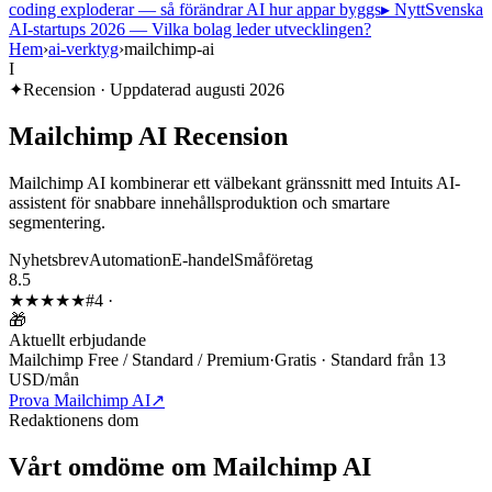
coding exploderar — så förändrar AI hur appar byggs
▸ Nytt
Svenska
AI-startups 2026 — Vilka bolag leder utvecklingen?
Hem
›
ai-verktyg
›
mailchimp-ai
I
✦
Recension · Uppdaterad
augusti 2026
Mailchimp AI
Recension
Mailchimp AI kombinerar ett välbekant gränssnitt med Intuits AI-
assistent för snabbare innehållsproduktion och smartare
segmentering.
Nyhetsbrev
Automation
E-handel
Småföretag
8.5
★★★★
★
#
4
·
🎁
Aktuellt erbjudande
Mailchimp Free / Standard / Premium
·
Gratis · Standard från 13
USD/mån
Prova Mailchimp AI
↗
Redaktionens dom
Vårt omdöme om
Mailchimp AI