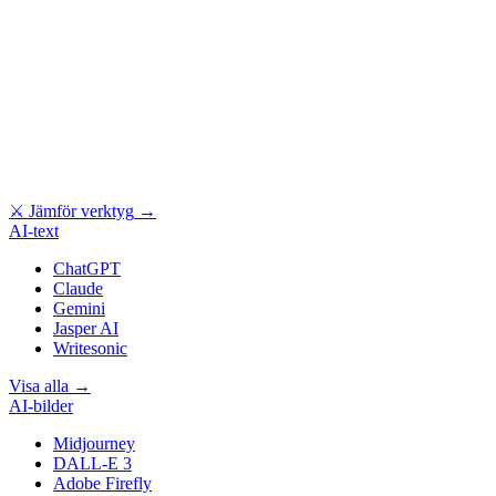
⚔
Jämför verktyg
→
AI-text
ChatGPT
Claude
Gemini
Jasper AI
Writesonic
Visa alla
→
AI-bilder
Midjourney
DALL-E 3
Adobe Firefly