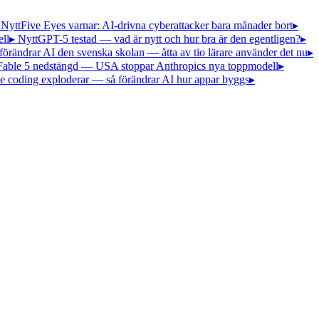
 Nytt
Five Eyes varnar: AI-drivna cyberattacker bara månader bort
▸
ll
▸ Nytt
GPT-5 testad — vad är nytt och hur bra är den egentligen?
▸
förändrar AI den svenska skolan — åtta av tio lärare använder det nu
▸
Fable 5 nedstängd — USA stoppar Anthropics nya toppmodell
▸
e coding exploderar — så förändrar AI hur appar byggs
▸