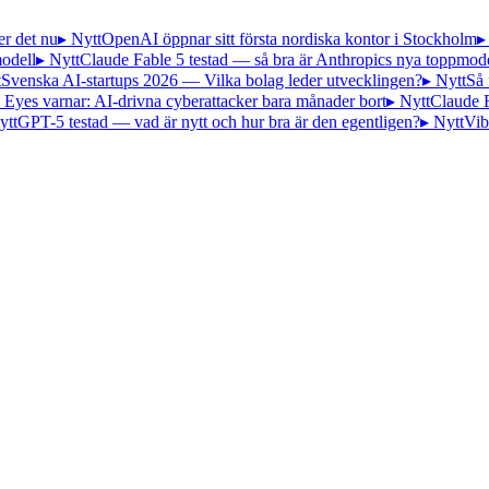
er det nu
▸ Nytt
OpenAI öppnar sitt första nordiska kontor i Stockholm
▸
odell
▸ Nytt
Claude Fable 5 testad — så bra är Anthropics nya toppmode
t
Svenska AI-startups 2026 — Vilka bolag leder utvecklingen?
▸ Nytt
Så 
 Eyes varnar: AI-drivna cyberattacker bara månader bort
▸ Nytt
Claude 
ytt
GPT-5 testad — vad är nytt och hur bra är den egentligen?
▸ Nytt
Vib