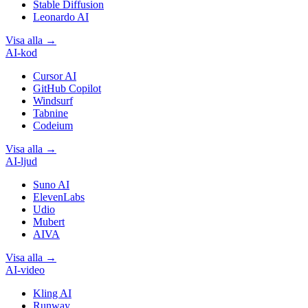
Stable Diffusion
Leonardo AI
Visa alla
→
AI-kod
Cursor AI
GitHub Copilot
Windsurf
Tabnine
Codeium
Visa alla
→
AI-ljud
Suno AI
ElevenLabs
Udio
Mubert
AIVA
Visa alla
→
AI-video
Kling AI
Runway