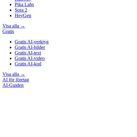
Pika Labs
Sora 2
HeyGen
Visa alla
→
Gratis
Gratis AI-verktyg
Gratis AI-bilder
Gratis AI-text
Gratis AI-video
Gratis AI-kod
Visa alla
→
AI för företag
AI-Guiden