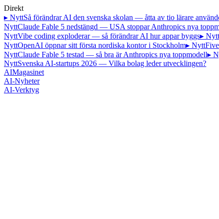
Direkt
▸ Nytt
Så förändrar AI den svenska skolan — åtta av tio lärare använd
Nytt
Claude Fable 5 nedstängd — USA stoppar Anthropics nya toppm
Nytt
Vibe coding exploderar — så förändrar AI hur appar byggs
▸ Nyt
Nytt
OpenAI öppnar sitt första nordiska kontor i Stockholm
▸ Nytt
Five
Nytt
Claude Fable 5 testad — så bra är Anthropics nya toppmodell
▸ N
Nytt
Svenska AI-startups 2026 — Vilka bolag leder utvecklingen?
AI
Magasinet
AI-Nyheter
AI-Verktyg