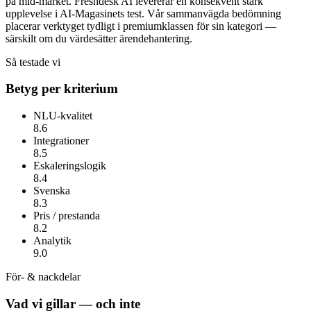
på mid-market.
Freshdesk AI
levererar en konsekvent stark
upplevelse i AI-Magasinets test. Vår sammanvägda bedömning
placerar verktyget tydligt i premiumklassen för sin kategori —
särskilt om du värdesätter
ärendehantering
.
Så testade vi
Betyg per kriterium
NLU-kvalitet
8.6
Integrationer
8.5
Eskaleringslogik
8.4
Svenska
8.3
Pris / prestanda
8.2
Analytik
9.0
För- & nackdelar
Vad vi gillar — och inte