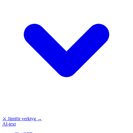
⚔
Jämför verktyg
→
AI-text