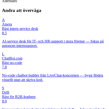
Alternativ
Andra att överväga
A
Aisera
Bäst intern service desk
8.5
AI-service desk för IT- och HR-support i stora företag — fokus på
autonom internsupport.
L
ChatBot.com
Bäst no-code
7.8
No-code chatbot builder från LiveChat-koncernen — bygg flöden
visuellt utan att skriva kod.
S
Drift
Bäst för B2B-leadgen
8.0