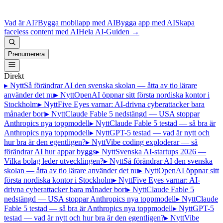
Vad är AI?
Bygga mobilapp med AI
Bygga app med AI
Skapa
faceless content med AI
Hela AI-Guiden
→
Prenumerera
Direkt
▸ Nytt
Så förändrar AI den svenska skolan — åtta av tio lärare
använder det nu
▸ Nytt
OpenAI öppnar sitt första nordiska kontor i
Stockholm
▸ Nytt
Five Eyes varnar: AI-drivna cyberattacker bara
månader bort
▸ Nytt
Claude Fable 5 nedstängd — USA stoppar
Anthropics nya toppmodell
▸ Nytt
Claude Fable 5 testad — så bra är
Anthropics nya toppmodell
▸ Nytt
GPT-5 testad — vad är nytt och
hur bra är den egentligen?
▸ Nytt
Vibe coding exploderar — så
förändrar AI hur appar byggs
▸ Nytt
Svenska AI-startups 2026 —
Vilka bolag leder utvecklingen?
▸ Nytt
Så förändrar AI den svenska
skolan — åtta av tio lärare använder det nu
▸ Nytt
OpenAI öppnar sitt
första nordiska kontor i Stockholm
▸ Nytt
Five Eyes varnar: AI-
drivna cyberattacker bara månader bort
▸ Nytt
Claude Fable 5
nedstängd — USA stoppar Anthropics nya toppmodell
▸ Nytt
Claude
Fable 5 testad — så bra är Anthropics nya toppmodell
▸ Nytt
GPT-5
testad — vad är nytt och hur bra är den egentligen?
▸ Nytt
Vibe