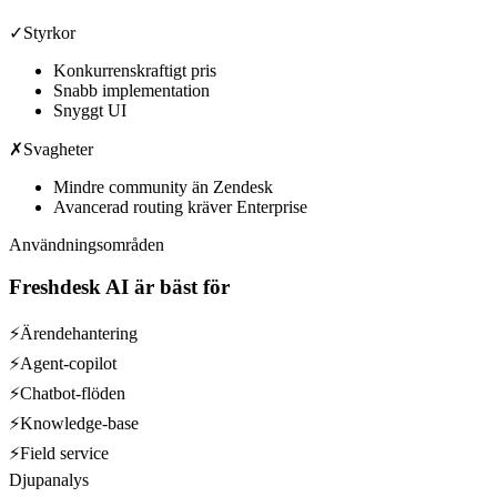
✓
Styrkor
Konkurrenskraftigt pris
Snabb implementation
Snyggt UI
✗
Svagheter
Mindre community än Zendesk
Avancerad routing kräver Enterprise
Användningsområden
Freshdesk AI
är bäst för
⚡
Ärendehantering
⚡
Agent-copilot
⚡
Chatbot-flöden
⚡
Knowledge-base
⚡
Field service
Djupanalys