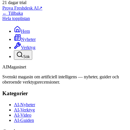
21 dagar trial
Prova Freshdesk AI
↗
← Tillbaka
Hela topplistan
Hem
Nyheter
Verktyg
Sök
AI
Magasinet
Svenskt magasin om artificiell intelligens — nyheter, guider och
oberoende verktygsrecensioner.
Kategorier
AI-Nyheter
AI-Verktyg
AI-Video
AI-Guiden