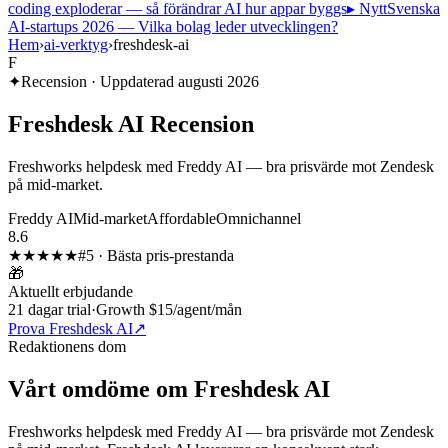
coding exploderar — så förändrar AI hur appar byggs
▸ Nytt
Svenska
AI-startups 2026 — Vilka bolag leder utvecklingen?
Hem
›
ai-verktyg
›
freshdesk-ai
F
✦
Recension · Uppdaterad
augusti 2026
Freshdesk AI
Recension
Freshworks helpdesk med Freddy AI — bra prisvärde mot Zendesk
på mid-market.
Freddy AI
Mid-market
Affordable
Omnichannel
8.6
★★★★
★
#
5
·
Bästa pris-prestanda
🎁
Aktuellt erbjudande
21 dagar trial
·
Growth $15/agent/mån
Prova Freshdesk AI
↗
Redaktionens dom
Vårt omdöme om
Freshdesk AI
Freshworks helpdesk med Freddy AI — bra prisvärde mot Zendesk