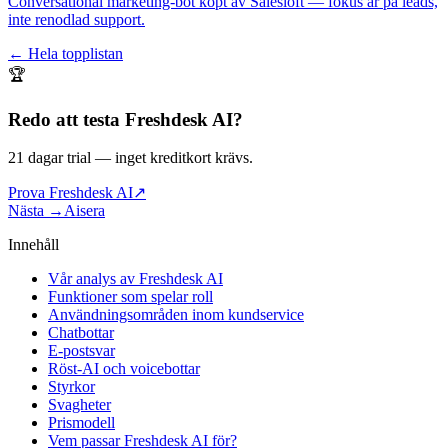
Conversational marketing-bot köpt av Salesloft — fokus är på leads,
inte renodlad support.
← Hela topplistan
🏆
Redo att testa
Freshdesk AI
?
21 dagar trial
— inget kreditkort krävs.
Prova Freshdesk AI
↗
Nästa →
Aisera
Innehåll
Vår analys av Freshdesk AI
Funktioner som spelar roll
Användningsområden inom kundservice
Chatbottar
E-postsvar
Röst-AI och voicebottar
Styrkor
Svagheter
Prismodell
Vem passar Freshdesk AI för?