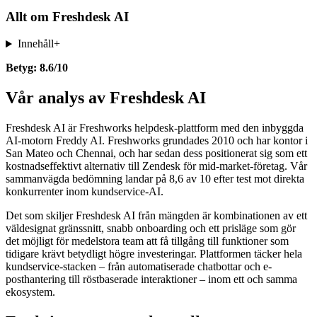
Allt om
Freshdesk AI
Innehåll
+
Betyg: 8.6/10
Vår analys av Freshdesk AI
Freshdesk AI är Freshworks helpdesk-plattform med den inbyggda
AI-motorn Freddy AI. Freshworks grundades 2010 och har kontor i
San Mateo och Chennai, och har sedan dess positionerat sig som ett
kostnadseffektivt alternativ till Zendesk för mid-market-företag. Vår
sammanvägda bedömning landar på 8,6 av 10 efter test mot direkta
konkurrenter inom kundservice-AI.
Det som skiljer Freshdesk AI från mängden är kombinationen av ett
väldesignat gränssnitt, snabb onboarding och ett prisläge som gör
det möjligt för medelstora team att få tillgång till funktioner som
tidigare krävt betydligt högre investeringar. Plattformen täcker hela
kundservice-stacken – från automatiserade chatbottar och e-
posthantering till röstbaserade interaktioner – inom ett och samma
ekosystem.