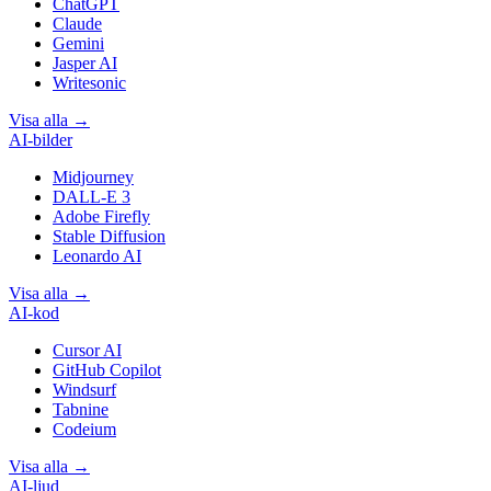
ChatGPT
Claude
Gemini
Jasper AI
Writesonic
Visa alla
→
AI-bilder
Midjourney
DALL-E 3
Adobe Firefly
Stable Diffusion
Leonardo AI
Visa alla
→
AI-kod
Cursor AI
GitHub Copilot
Windsurf
Tabnine
Codeium
Visa alla
→
AI-ljud