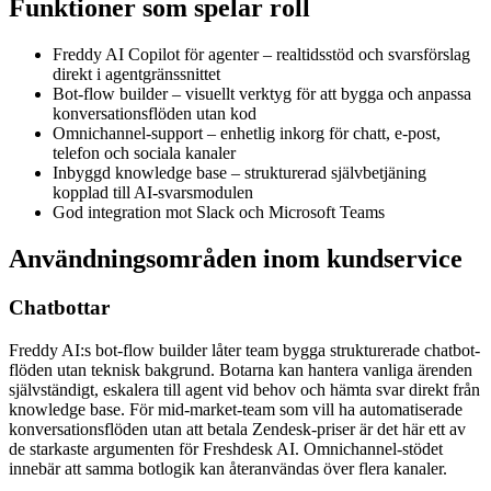
Funktioner som spelar roll
Freddy AI Copilot för agenter – realtidsstöd och svarsförslag
direkt i agentgränssnittet
Bot-flow builder – visuellt verktyg för att bygga och anpassa
konversationsflöden utan kod
Omnichannel-support – enhetlig inkorg för chatt, e-post,
telefon och sociala kanaler
Inbyggd knowledge base – strukturerad självbetjäning
kopplad till AI-svarsmodulen
God integration mot Slack och Microsoft Teams
Användningsområden inom kundservice
Chatbottar
Freddy AI:s bot-flow builder låter team bygga strukturerade chatbot-
flöden utan teknisk bakgrund. Botarna kan hantera vanliga ärenden
självständigt, eskalera till agent vid behov och hämta svar direkt från
knowledge base. För mid-market-team som vill ha automatiserade
konversationsflöden utan att betala Zendesk-priser är det här ett av
de starkaste argumenten för Freshdesk AI. Omnichannel-stödet
innebär att samma botlogik kan återanvändas över flera kanaler.