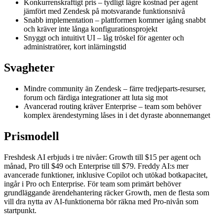
Konkurrenskraftigt pris – tydligt lägre kostnad per agent
jämfört med Zendesk på motsvarande funktionsnivå
Snabb implementation – plattformen kommer igång snabbt
och kräver inte långa konfigurationsprojekt
Snyggt och intuitivt UI – låg tröskel för agenter och
administratörer, kort inlärningstid
Svagheter
Mindre community än Zendesk – färre tredjeparts-resurser,
forum och färdiga integrationer att luta sig mot
Avancerad routing kräver Enterprise – team som behöver
komplex ärendestyrning låses in i det dyraste abonnemanget
Prismodell
Freshdesk AI erbjuds i tre nivåer: Growth till $15 per agent och
månad, Pro till $49 och Enterprise till $79. Freddy AI:s mer
avancerade funktioner, inklusive Copilot och utökad botkapacitet,
ingår i Pro och Enterprise. För team som primärt behöver
grundläggande ärendehantering räcker Growth, men de flesta som
vill dra nytta av AI-funktionerna bör räkna med Pro-nivån som
startpunkt.