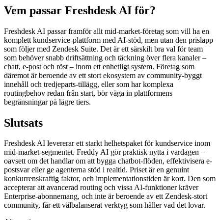
Vem passar Freshdesk AI för?
Freshdesk AI passar framför allt mid-market-företag som vill ha en
komplett kundservice-plattform med AI-stöd, men utan den prislapp
som följer med Zendesk Suite. Det är ett särskilt bra val för team
som behöver snabb driftsättning och täckning över flera kanaler –
chatt, e-post och röst – inom ett enhetligt system. Företag som
däremot är beroende av ett stort ekosystem av community-byggt
innehåll och tredjeparts-tillägg, eller som har komplexa
routingbehov redan från start, bör väga in plattformens
begränsningar på lägre tiers.
Slutsats
Freshdesk AI levererar ett starkt helhetspaket för kundservice inom
mid-market-segmentet. Freddy AI gör praktisk nytta i vardagen –
oavsett om det handlar om att bygga chatbot-flöden, effektivisera e-
postsvar eller ge agenterna stöd i realtid. Priset är en genuint
konkurrenskraftig faktor, och implementationstiden är kort. Den som
accepterar att avancerad routing och vissa AI-funktioner kräver
Enterprise-abonnemang, och inte är beroende av ett Zendesk-stort
community, får ett välbalanserat verktyg som håller vad det lovar.