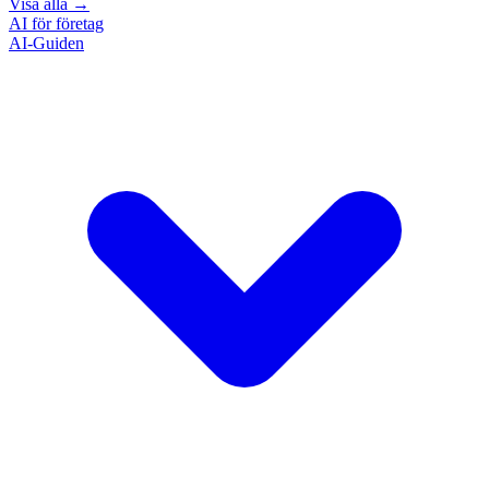
Visa alla
→
AI för företag
AI-Guiden