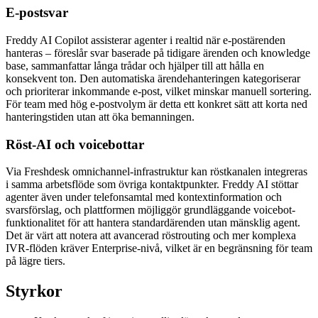
E-postsvar
Freddy AI Copilot assisterar agenter i realtid när e-postärenden
hanteras – föreslår svar baserade på tidigare ärenden och knowledge
base, sammanfattar långa trådar och hjälper till att hålla en
konsekvent ton. Den automatiska ärendehanteringen kategoriserar
och prioriterar inkommande e-post, vilket minskar manuell sortering.
För team med hög e-postvolym är detta ett konkret sätt att korta ned
hanteringstiden utan att öka bemanningen.
Röst-AI och voicebottar
Via Freshdesk omnichannel-infrastruktur kan röstkanalen integreras
i samma arbetsflöde som övriga kontaktpunkter. Freddy AI stöttar
agenter även under telefonsamtal med kontextinformation och
svarsförslag, och plattformen möjliggör grundläggande voicebot-
funktionalitet för att hantera standardärenden utan mänsklig agent.
Det är värt att notera att avancerad röstrouting och mer komplexa
IVR-flöden kräver Enterprise-nivå, vilket är en begränsning för team
på lägre tiers.
Styrkor