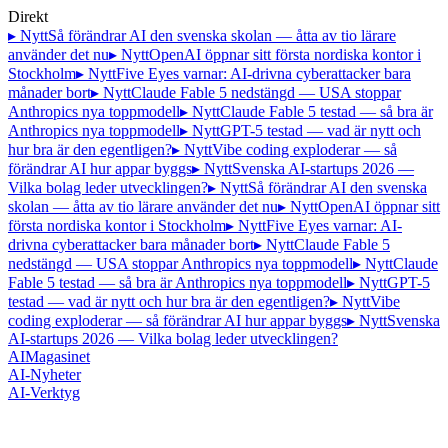
Direkt
▸ Nytt
Så förändrar AI den svenska skolan — åtta av tio lärare
använder det nu
▸ Nytt
OpenAI öppnar sitt första nordiska kontor i
Stockholm
▸ Nytt
Five Eyes varnar: AI-drivna cyberattacker bara
månader bort
▸ Nytt
Claude Fable 5 nedstängd — USA stoppar
Anthropics nya toppmodell
▸ Nytt
Claude Fable 5 testad — så bra är
Anthropics nya toppmodell
▸ Nytt
GPT-5 testad — vad är nytt och
hur bra är den egentligen?
▸ Nytt
Vibe coding exploderar — så
förändrar AI hur appar byggs
▸ Nytt
Svenska AI-startups 2026 —
Vilka bolag leder utvecklingen?
▸ Nytt
Så förändrar AI den svenska
skolan — åtta av tio lärare använder det nu
▸ Nytt
OpenAI öppnar sitt
första nordiska kontor i Stockholm
▸ Nytt
Five Eyes varnar: AI-
drivna cyberattacker bara månader bort
▸ Nytt
Claude Fable 5
nedstängd — USA stoppar Anthropics nya toppmodell
▸ Nytt
Claude
Fable 5 testad — så bra är Anthropics nya toppmodell
▸ Nytt
GPT-5
testad — vad är nytt och hur bra är den egentligen?
▸ Nytt
Vibe
coding exploderar — så förändrar AI hur appar byggs
▸ Nytt
Svenska
AI-startups 2026 — Vilka bolag leder utvecklingen?
AI
Magasinet
AI-Nyheter
AI-Verktyg