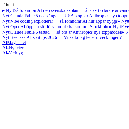
Direkt
▸ Nytt
Så förändrar AI den svenska skolan — åtta av tio lärare använd
Nytt
Claude Fable 5 nedstängd — USA stoppar Anthropics nya toppm
Nytt
Vibe coding exploderar — så förändrar AI hur appar byggs
▸ Nyt
Nytt
OpenAI öppnar sitt första nordiska kontor i Stockholm
▸ Nytt
Five
Nytt
Claude Fable 5 testad — så bra är Anthropics nya toppmodell
▸ N
Nytt
Svenska AI-startups 2026 — Vilka bolag leder utvecklingen?
AI
Magasinet
AI-Nyheter
AI-Verktyg