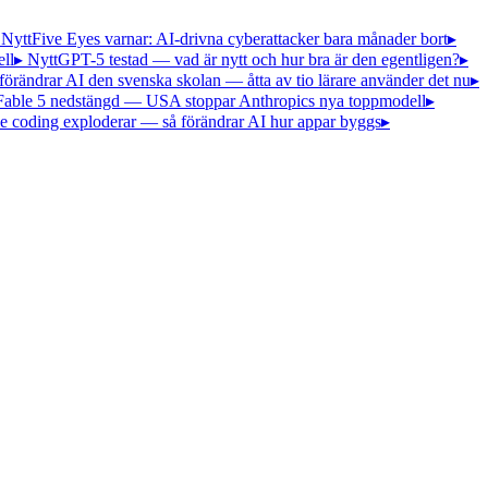
 Nytt
Five Eyes varnar: AI-drivna cyberattacker bara månader bort
▸
ll
▸ Nytt
GPT-5 testad — vad är nytt och hur bra är den egentligen?
▸
förändrar AI den svenska skolan — åtta av tio lärare använder det nu
▸
Fable 5 nedstängd — USA stoppar Anthropics nya toppmodell
▸
e coding exploderar — så förändrar AI hur appar byggs
▸