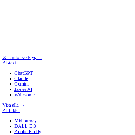
⚔
Jämför verktyg
→
AI-text
ChatGPT
Claude
Gemini
Jasper AI
Writesonic
Visa alla
→
AI-bilder
Midjourney
DALL-E 3
Adobe Firefly