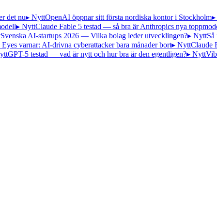
er det nu
▸ Nytt
OpenAI öppnar sitt första nordiska kontor i Stockholm
▸
odell
▸ Nytt
Claude Fable 5 testad — så bra är Anthropics nya toppmode
t
Svenska AI-startups 2026 — Vilka bolag leder utvecklingen?
▸ Nytt
Så 
 Eyes varnar: AI-drivna cyberattacker bara månader bort
▸ Nytt
Claude 
ytt
GPT-5 testad — vad är nytt och hur bra är den egentligen?
▸ Nytt
Vib