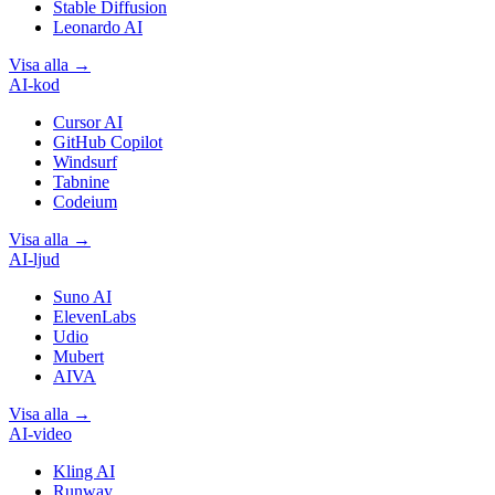
Stable Diffusion
Leonardo AI
Visa alla
→
AI-kod
Cursor AI
GitHub Copilot
Windsurf
Tabnine
Codeium
Visa alla
→
AI-ljud
Suno AI
ElevenLabs
Udio
Mubert
AIVA
Visa alla
→
AI-video
Kling AI
Runway