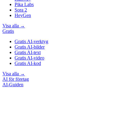
Pika Labs
Sora 2
HeyGen
Visa alla
→
Gratis
Gratis AI-verktyg
Gratis AI-bilder
Gratis AI-text
Gratis AI-video
Gratis AI-kod
Visa alla
→
AI för företag
AI-Guiden