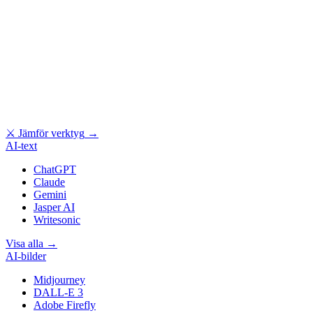
⚔
Jämför verktyg
→
AI-text
ChatGPT
Claude
Gemini
Jasper AI
Writesonic
Visa alla
→
AI-bilder
Midjourney
DALL-E 3
Adobe Firefly