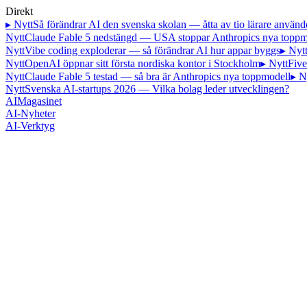
Direkt
▸ Nytt
Så förändrar AI den svenska skolan — åtta av tio lärare använd
Nytt
Claude Fable 5 nedstängd — USA stoppar Anthropics nya toppm
Nytt
Vibe coding exploderar — så förändrar AI hur appar byggs
▸ Nyt
Nytt
OpenAI öppnar sitt första nordiska kontor i Stockholm
▸ Nytt
Five
Nytt
Claude Fable 5 testad — så bra är Anthropics nya toppmodell
▸ N
Nytt
Svenska AI-startups 2026 — Vilka bolag leder utvecklingen?
AI
Magasinet
AI-Nyheter
AI-Verktyg