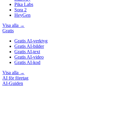
Pika Labs
Sora 2
HeyGen
Visa alla
→
Gratis
Gratis AI-verktyg
Gratis AI-bilder
Gratis AI-text
Gratis AI-video
Gratis AI-kod
Visa alla
→
AI för företag
AI-Guiden