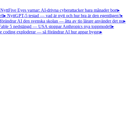
 Nytt
Five Eyes varnar: AI-drivna cyberattacker bara månader bort
▸
ll
▸ Nytt
GPT-5 testad — vad är nytt och hur bra är den egentligen?
▸
förändrar AI den svenska skolan — åtta av tio lärare använder det nu
▸
Fable 5 nedstängd — USA stoppar Anthropics nya toppmodell
▸
e coding exploderar — så förändrar AI hur appar byggs
▸