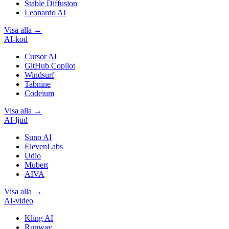
Stable Diffusion
Leonardo AI
Visa alla
→
AI-kod
Cursor AI
GitHub Copilot
Windsurf
Tabnine
Codeium
Visa alla
→
AI-ljud
Suno AI
ElevenLabs
Udio
Mubert
AIVA
Visa alla
→
AI-video
Kling AI
Runway