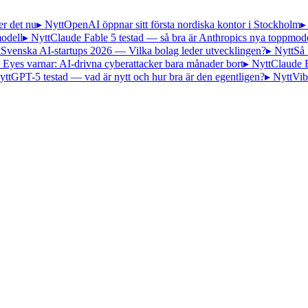
er det nu
▸ Nytt
OpenAI öppnar sitt första nordiska kontor i Stockholm
▸
odell
▸ Nytt
Claude Fable 5 testad — så bra är Anthropics nya toppmode
t
Svenska AI-startups 2026 — Vilka bolag leder utvecklingen?
▸ Nytt
Så 
 Eyes varnar: AI-drivna cyberattacker bara månader bort
▸ Nytt
Claude 
ytt
GPT-5 testad — vad är nytt och hur bra är den egentligen?
▸ Nytt
Vib