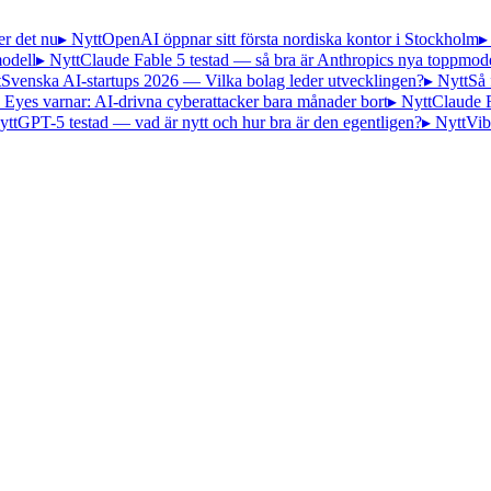
er det nu
▸ Nytt
OpenAI öppnar sitt första nordiska kontor i Stockholm
▸
odell
▸ Nytt
Claude Fable 5 testad — så bra är Anthropics nya toppmode
t
Svenska AI-startups 2026 — Vilka bolag leder utvecklingen?
▸ Nytt
Så 
 Eyes varnar: AI-drivna cyberattacker bara månader bort
▸ Nytt
Claude 
ytt
GPT-5 testad — vad är nytt och hur bra är den egentligen?
▸ Nytt
Vib