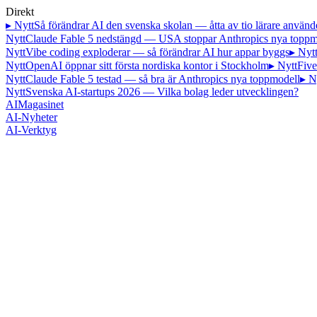
Direkt
▸ Nytt
Så förändrar AI den svenska skolan — åtta av tio lärare använd
Nytt
Claude Fable 5 nedstängd — USA stoppar Anthropics nya toppm
Nytt
Vibe coding exploderar — så förändrar AI hur appar byggs
▸ Nyt
Nytt
OpenAI öppnar sitt första nordiska kontor i Stockholm
▸ Nytt
Five
Nytt
Claude Fable 5 testad — så bra är Anthropics nya toppmodell
▸ N
Nytt
Svenska AI-startups 2026 — Vilka bolag leder utvecklingen?
AI
Magasinet
AI-Nyheter
AI-Verktyg