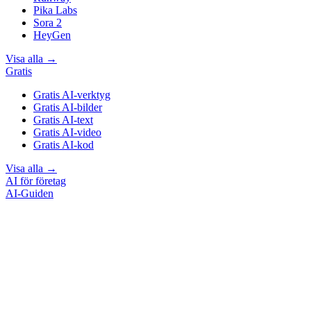
Pika Labs
Sora 2
HeyGen
Visa alla
→
Gratis
Gratis AI-verktyg
Gratis AI-bilder
Gratis AI-text
Gratis AI-video
Gratis AI-kod
Visa alla
→
AI för företag
AI-Guiden