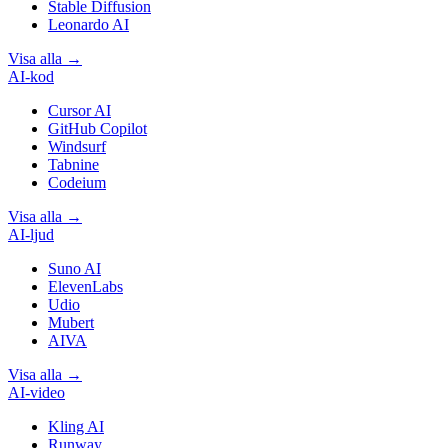
Stable Diffusion
Leonardo AI
Visa alla
→
AI-kod
Cursor AI
GitHub Copilot
Windsurf
Tabnine
Codeium
Visa alla
→
AI-ljud
Suno AI
ElevenLabs
Udio
Mubert
AIVA
Visa alla
→
AI-video
Kling AI
Runway