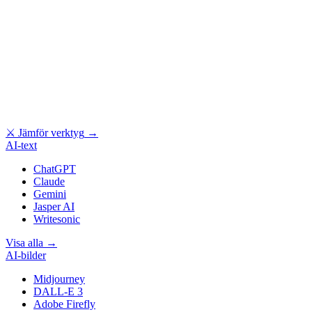
⚔
Jämför verktyg
→
AI-text
ChatGPT
Claude
Gemini
Jasper AI
Writesonic
Visa alla
→
AI-bilder
Midjourney
DALL-E 3
Adobe Firefly