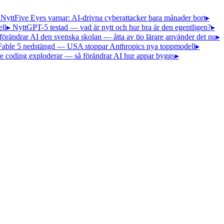
 Nytt
Five Eyes varnar: AI-drivna cyberattacker bara månader bort
▸
ll
▸ Nytt
GPT-5 testad — vad är nytt och hur bra är den egentligen?
▸
förändrar AI den svenska skolan — åtta av tio lärare använder det nu
▸
Fable 5 nedstängd — USA stoppar Anthropics nya toppmodell
▸
e coding exploderar — så förändrar AI hur appar byggs
▸