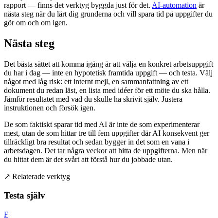
rapport — finns det verktyg byggda just för det.
AI-automation
är
nästa steg när du lärt dig grunderna och vill spara tid på uppgifter du
gör om och om igen.
Nästa steg
Det bästa sättet att komma igång är att välja en konkret arbetsuppgift
du har i dag — inte en hypotetisk framtida uppgift — och testa. Välj
något med låg risk: ett internt mejl, en sammanfattning av ett
dokument du redan läst, en lista med idéer för ett möte du ska hålla.
Jämför resultatet med vad du skulle ha skrivit själv. Justera
instruktionen och försök igen.
De som faktiskt sparar tid med AI är inte de som experimenterar
mest, utan de som hittar tre till fem uppgifter där AI konsekvent ger
tillräckligt bra resultat och sedan bygger in det som en vana i
arbetsdagen. Det tar några veckor att hitta de uppgifterna. Men när
du hittat dem är det svårt att förstå hur du jobbade utan.
↗
Relaterade verktyg
Testa själv
F