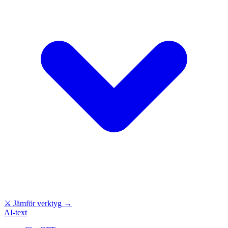
⚔
Jämför verktyg
→
AI-text