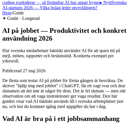
coding exploderar — så förändrar AI hur appar byggs
▸ Nytt
Svenska
AI-startups 2026 — Vilka bolag leder utvecklingen?
Hem
›
Guide
✦
Guide · Longread
AI på jobbet — Produktivitet och konkret
användning 2026
Hur svenska medarbetare faktiskt använder AI för att spara tid på
mejl, möten, rapporter och beslutsstöd. Konkreta exempel per
yrkesroll.
Publicerad
27 maj 2026
De flesta som testar AI på jobbet för första gången är besvikna. De
skriver "hjälp mig med jobbet" i ChatGPT, får ett vagt svar och drar
slutsatsen att det inte är något för dem. Det är fel slutsats — men rätt
observation om att vaga instruktioner ger vaga resultat. Den här
guiden visar vad AI faktiskt används till i svenska arbetsplatser just
nu, och hur du kommer igång med uppgifter du har i dag.
Vad AI är bra på i ett jobbsammanhang