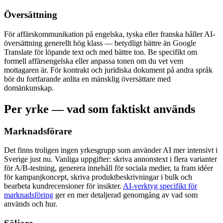
Översättning
För affärskommunikation på engelska, tyska eller franska håller AI-
översättning generellt hög klass — betydligt bättre än Google
Translate för löpande text och med bättre ton. Be specifikt om
formell affärsengelska eller anpassa tonen om du vet vem
mottagaren är. För kontrakt och juridiska dokument på andra språk
bör du fortfarande anlita en mänsklig översättare med
domänkunskap.
Per yrke — vad som faktiskt används
Marknadsförare
Det finns troligen ingen yrkesgrupp som använder AI mer intensivt i
Sverige just nu. Vanliga uppgifter: skriva annonstext i flera varianter
för A/B-testning, generera innehåll för sociala medier, ta fram idéer
för kampanjkoncept, skriva produktbeskrivningar i bulk och
bearbeta kundrecensioner för insikter.
AI-verktyg specifikt för
marknadsföring
ger en mer detaljerad genomgång av vad som
används och hur.