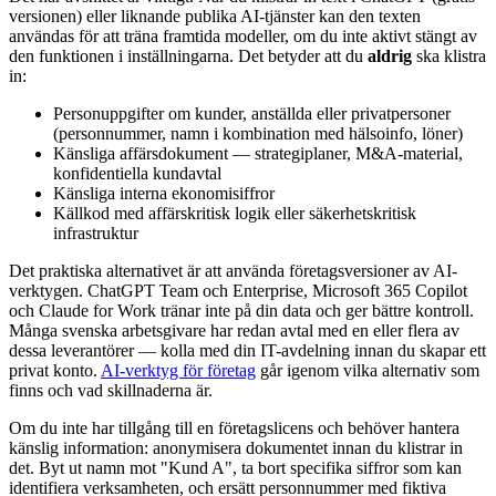
versionen) eller liknande publika AI-tjänster kan den texten
användas för att träna framtida modeller, om du inte aktivt stängt av
den funktionen i inställningarna. Det betyder att du
aldrig
ska klistra
in:
Personuppgifter om kunder, anställda eller privatpersoner
(personnummer, namn i kombination med hälsoinfo, löner)
Känsliga affärsdokument — strategiplaner, M&A-material,
konfidentiella kundavtal
Känsliga interna ekonomisiffror
Källkod med affärskritisk logik eller säkerhetskritisk
infrastruktur
Det praktiska alternativet är att använda företagsversioner av AI-
verktygen. ChatGPT Team och Enterprise, Microsoft 365 Copilot
och Claude for Work tränar inte på din data och ger bättre kontroll.
Många svenska arbetsgivare har redan avtal med en eller flera av
dessa leverantörer — kolla med din IT-avdelning innan du skapar ett
privat konto.
AI-verktyg för företag
går igenom vilka alternativ som
finns och vad skillnaderna är.
Om du inte har tillgång till en företagslicens och behöver hantera
känslig information: anonymisera dokumentet innan du klistrar in
det. Byt ut namn mot "Kund A", ta bort specifika siffror som kan
identifiera verksamheten, och ersätt personnummer med fiktiva