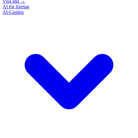
Visa alla
→
AI för företag
AI-Guiden