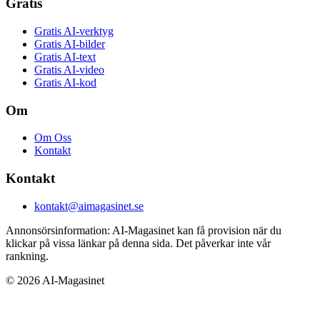
Gratis
Gratis AI-verktyg
Gratis AI-bilder
Gratis AI-text
Gratis AI-video
Gratis AI-kod
Om
Om Oss
Kontakt
Kontakt
kontakt@aimagasinet.se
Annonsörsinformation:
AI-Magasinet kan få provision när du
klickar på vissa länkar på denna sida. Det påverkar inte vår
rankning.
©
2026
AI-Magasinet