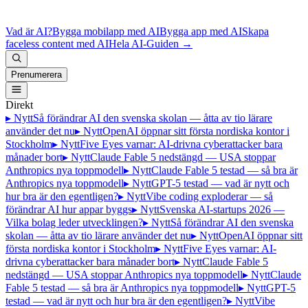
Vad är AI?
Bygga mobilapp med AI
Bygga app med AI
Skapa
faceless content med AI
Hela AI-Guiden
→
Prenumerera
Direkt
▸ Nytt
Så förändrar AI den svenska skolan — åtta av tio lärare
använder det nu
▸ Nytt
OpenAI öppnar sitt första nordiska kontor i
Stockholm
▸ Nytt
Five Eyes varnar: AI-drivna cyberattacker bara
månader bort
▸ Nytt
Claude Fable 5 nedstängd — USA stoppar
Anthropics nya toppmodell
▸ Nytt
Claude Fable 5 testad — så bra är
Anthropics nya toppmodell
▸ Nytt
GPT-5 testad — vad är nytt och
hur bra är den egentligen?
▸ Nytt
Vibe coding exploderar — så
förändrar AI hur appar byggs
▸ Nytt
Svenska AI-startups 2026 —
Vilka bolag leder utvecklingen?
▸ Nytt
Så förändrar AI den svenska
skolan — åtta av tio lärare använder det nu
▸ Nytt
OpenAI öppnar sitt
första nordiska kontor i Stockholm
▸ Nytt
Five Eyes varnar: AI-
drivna cyberattacker bara månader bort
▸ Nytt
Claude Fable 5
nedstängd — USA stoppar Anthropics nya toppmodell
▸ Nytt
Claude
Fable 5 testad — så bra är Anthropics nya toppmodell
▸ Nytt
GPT-5
testad — vad är nytt och hur bra är den egentligen?
▸ Nytt
Vibe