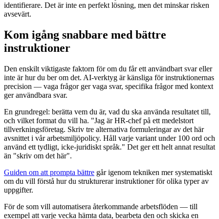
identifierare. Det är inte en perfekt lösning, men det minskar risken
avsevärt.
Kom igång snabbare med bättre
instruktioner
Den enskilt viktigaste faktorn för om du får ett användbart svar eller
inte är hur du ber om det. AI-verktyg är känsliga för instruktionernas
precision — vaga frågor ger vaga svar, specifika frågor med kontext
ger användbara svar.
En grundregel: berätta vem du är, vad du ska använda resultatet till,
och vilket format du vill ha. "Jag är HR-chef på ett medelstort
tillverkningsföretag. Skriv tre alternativa formuleringar av det här
avsnittet i vår arbetsmiljöpolicy. Håll varje variant under 100 ord och
använd ett tydligt, icke-juridiskt språk." Det ger ett helt annat resultat
än "skriv om det här".
Guiden om att prompta bättre
går igenom tekniken mer systematiskt
om du vill förstå hur du strukturerar instruktioner för olika typer av
uppgifter.
För de som vill automatisera återkommande arbetsflöden — till
exempel att varje vecka hämta data, bearbeta den och skicka en