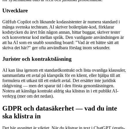
Utvecklare
GitHub Copilot och liknande kodassistenter är numera standard i
många svenska techteam. AI skriver boilerplate-kod, förklarar
kodstycken du ärvt från någon annan, hittar buggar, skriver tester
och konverterar kod mellan språk. Den vanligaste användningen är
att ha AI som en snabb sounding board: "Vad är ett bättre sätt att
skriva det här?" ger ofta användbara förslag inom sekunder.
Jurister och kontraktsläsning
AI kan läsa igenom ett standardkontrakt och lista ovanliga klausuler,
sammanfatta ett avtal på klarspråk för en klient, eller hjälpa till att
formulera ett utkast till ett enkelt avtal. Det ersätter inte juridisk
rådgivning — men det sparar tid i den första genomläsningen.
Notera att känsliga kontrakt aldrig ska klistras in i ett publikt AI-
verktyg (mer om det nedan).
GDPR och datasäkerhet — vad du inte
ska klistra in
Det här avsnittet är viktigt. När du klistrar in text i ChatGPT (gratis-