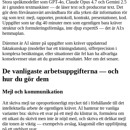
Stora språkmodeller som GPT-4o, Claude Opus 4.7 och Gemini 2.5
är i grunden textmaskiner — de läser text och producerar text. Det
gör dem förvånansvärt användbara för alla yrken där information rör
sig som text: mejl, rapporter, protokoll, kontrakt, presentationer, kod.
Uppgifter som tar dig 40 minuter men som egentligen bara kräver
struktur och formuleringsförmåga, inte djup expertiS — det är AI:s
hemmaplan.
Däremot är AI sämre på uppgifter som kräver uppdaterad
faktakunskap (modeller har ett träningsdatum), sifferprecision i
komplexa beräkningar, eller situationer där fel kan ha allvarliga
konsekvenser utan att du granskar resultatet. Mer om det senare.
De vanligaste arbetsuppgifterna — och
hur du gör dem
Mejl och kommunikation
Att skriva mejl tar oproportionerligt mycket tid i förhållande till det
intellektuella arbete de egentligen kräver. AI hanterar tre vanliga
varianter bra: skriva ett svar på ett mejl du klistrar in, formulera om
ett utkast du skrivit men inte är nöjd med, och skriva ett delikat mejl
där tonen är viktig — exempelvis avslag, klagomål eller uppföljning
på ett uteblvet svar.