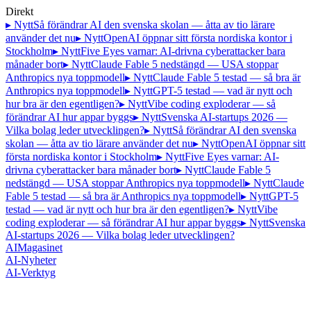
Direkt
▸ Nytt
Så förändrar AI den svenska skolan — åtta av tio lärare
använder det nu
▸ Nytt
OpenAI öppnar sitt första nordiska kontor i
Stockholm
▸ Nytt
Five Eyes varnar: AI-drivna cyberattacker bara
månader bort
▸ Nytt
Claude Fable 5 nedstängd — USA stoppar
Anthropics nya toppmodell
▸ Nytt
Claude Fable 5 testad — så bra är
Anthropics nya toppmodell
▸ Nytt
GPT-5 testad — vad är nytt och
hur bra är den egentligen?
▸ Nytt
Vibe coding exploderar — så
förändrar AI hur appar byggs
▸ Nytt
Svenska AI-startups 2026 —
Vilka bolag leder utvecklingen?
▸ Nytt
Så förändrar AI den svenska
skolan — åtta av tio lärare använder det nu
▸ Nytt
OpenAI öppnar sitt
första nordiska kontor i Stockholm
▸ Nytt
Five Eyes varnar: AI-
drivna cyberattacker bara månader bort
▸ Nytt
Claude Fable 5
nedstängd — USA stoppar Anthropics nya toppmodell
▸ Nytt
Claude
Fable 5 testad — så bra är Anthropics nya toppmodell
▸ Nytt
GPT-5
testad — vad är nytt och hur bra är den egentligen?
▸ Nytt
Vibe
coding exploderar — så förändrar AI hur appar byggs
▸ Nytt
Svenska
AI-startups 2026 — Vilka bolag leder utvecklingen?
AI
Magasinet
AI-Nyheter
AI-Verktyg