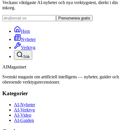
Veckans viktigaste AI-nyheter och nya verktygstest, direkt i din
inkorg.
Prenumerera gratis
Hem
Nyheter
Verktyg
Sök
AI
Magasinet
Svenskt magasin om artificiell intelligens — nyheter, guider och
oberoende verktygsrecensioner.
Kategorier
AI-Nyheter
AI-Verktyg
AI-Video
AI-Guiden