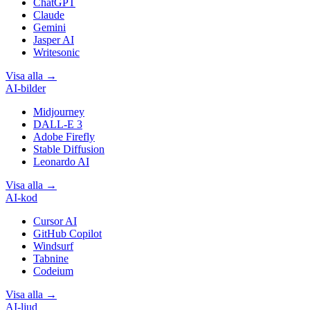
ChatGPT
Claude
Gemini
Jasper AI
Writesonic
Visa alla
→
AI-bilder
Midjourney
DALL-E 3
Adobe Firefly
Stable Diffusion
Leonardo AI
Visa alla
→
AI-kod
Cursor AI
GitHub Copilot
Windsurf
Tabnine
Codeium
Visa alla
→
AI-ljud