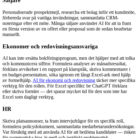
Säljare
Personaliserade prospektmejl, researcha ett bolag inför ett kundmöte,
förbereda svar på vanliga invändningar, sammanfatta CRM-
noteringar efter ett möte. Många säljare använder AI för att ta fram
en första version av en offert eller proposal som de sedan bearbetar
manuellt.
Ekonomer och redovisningsansvariga
AI kan inte ersätta bokföringsprogram, men det hjälper med att tolka
och kommunicera siffror. Formulera analyser av månadsresultat,
förklara avvikelser i en rapport på klarspråk, skriva kommentarer i
en budget-presentation, söka igenom ett långt Excel-ark med hjälp
av formelhjälp.
AI för ekonomi och redovisning
täcker mer specifika
verktyg för den rollen. För Excel specifikt: be ChatGPT förklara
eller skriva formler — det sparar mycket tid för den som inte har
Excel som dagligt verktyg.
HR
Skriva platsannonser, ta fram intervjufrågor för en specifik roll,
formulera policydokument, sammanfatta medarbetarundersökningar.
Var försiktig med att använda AI för att bedöma kandidater — risken
för systematiska bias är reell och juridiskt problematisk.