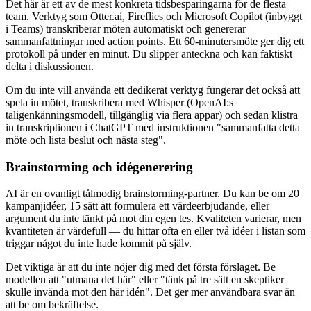
Det här är ett av de mest konkreta tidsbesparingarna för de flesta
team. Verktyg som Otter.ai, Fireflies och Microsoft Copilot (inbyggt
i Teams) transkriberar möten automatiskt och genererar
sammanfattningar med action points. Ett 60-minutersmöte ger dig ett
protokoll på under en minut. Du slipper anteckna och kan faktiskt
delta i diskussionen.
Om du inte vill använda ett dedikerat verktyg fungerar det också att
spela in mötet, transkribera med Whisper (OpenAI:s
taligenkänningsmodell, tillgänglig via flera appar) och sedan klistra
in transkriptionen i ChatGPT med instruktionen "sammanfatta detta
möte och lista beslut och nästa steg".
Brainstorming och idégenerering
AI är en ovanligt tålmodig brainstorming-partner. Du kan be om 20
kampanjidéer, 15 sätt att formulera ett värdeerbjudande, eller
argument du inte tänkt på mot din egen tes. Kvaliteten varierar, men
kvantiteten är värdefull — du hittar ofta en eller två idéer i listan som
triggar något du inte hade kommit på själv.
Det viktiga är att du inte nöjer dig med det första förslaget. Be
modellen att "utmana det här" eller "tänk på tre sätt en skeptiker
skulle invända mot den här idén". Det ger mer användbara svar än
att be om bekräftelse.