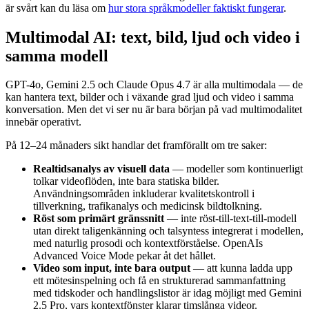
är svårt kan du läsa om
hur stora språkmodeller faktiskt fungerar
.
Multimodal AI: text, bild, ljud och video i
samma modell
GPT-4o, Gemini 2.5 och Claude Opus 4.7 är alla multimodala — de
kan hantera text, bilder och i växande grad ljud och video i samma
konversation. Men det vi ser nu är bara början på vad multimodalitet
innebär operativt.
På 12–24 månaders sikt handlar det framförallt om tre saker:
Realtidsanalys av visuell data
— modeller som kontinuerligt
tolkar videoflöden, inte bara statiska bilder.
Användningsområden inkluderar kvalitetskontroll i
tillverkning, trafikanalys och medicinsk bildtolkning.
Röst som primärt gränssnitt
— inte röst-till-text-till-modell
utan direkt taligenkänning och talsyntess integrerat i modellen,
med naturlig prosodi och kontextförståelse. OpenAIs
Advanced Voice Mode pekar åt det hållet.
Video som input, inte bara output
— att kunna ladda upp
ett mötesinspelning och få en strukturerad sammanfattning
med tidskoder och handlingslistor är idag möjligt med Gemini
2.5 Pro, vars kontextfönster klarar timslånga videor.