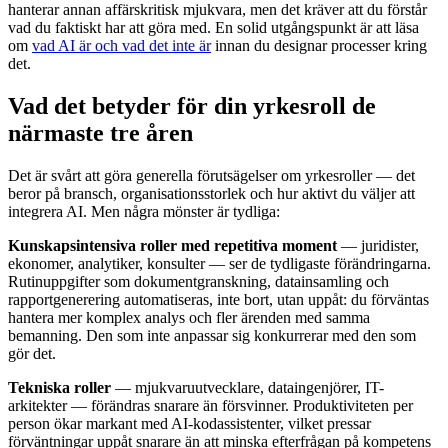
hanterar annan affärskritisk mjukvara, men det kräver att du förstår
vad du faktiskt har att göra med. En solid utgångspunkt är att läsa
om
vad AI är och vad det inte är
innan du designar processer kring
det.
Vad det betyder för din yrkesroll de
närmaste tre åren
Det är svårt att göra generella förutsägelser om yrkesroller — det
beror på bransch, organisationsstorlek och hur aktivt du väljer att
integrera AI. Men några mönster är tydliga:
Kunskapsintensiva roller med repetitiva moment
— juridister,
ekonomer, analytiker, konsulter — ser de tydligaste förändringarna.
Rutinuppgifter som dokumentgranskning, datainsamling och
rapportgenerering automatiseras, inte bort, utan uppåt: du förväntas
hantera mer komplex analys och fler ärenden med samma
bemanning. Den som inte anpassar sig konkurrerar med den som
gör det.
Tekniska roller
— mjukvaruutvecklare, dataingenjörer, IT-
arkitekter — förändras snarare än försvinner. Produktiviteten per
person ökar markant med AI-kodassistenter, vilket pressar
förväntningar uppåt snarare än att minska efterfrågan på kompetens