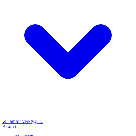
⚔
Jämför verktyg
→
AI-text