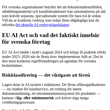
För svenska organisationer betyder det att dokumentationsflöden,
utbildningsmaterial och kundinteraktioner kan automatiseras på sätt
som krävde separata, specialiserade system för bara två år sedan.
Vill du se konkreta verktyg som redan finns tillgängliga kan du
utforska
det aktuella AI-verktygslandskapet
.
EU AI Act och vad det faktiskt innebär
för svenska företag
EU AI Act trädde i kraft i augusti 2024 och börjar få praktisk effekt
under 2025–2026 när de flesta krav implementeras fullt ut. Det är
den mest konkreta regelförändringen på agendan för svenska
beslutsfattare.
Riskklassificering — det viktigaste att förstå
Lagen delar in AI-system i riskklasser. De flesta affärsapplikationer
— en chatbot för kundservice, ett verktyg för intern
dokumentsökning, ett rekommendationssystem för produkter —
hamnar i
låg- eller minimumrisk
och kräver inga tunga
certifieringsprocesser.