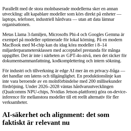
Parallellt med de stora molnbaserade modellerna sker en annan
utveckling: allt kapablare modeller som körs direkt på enheter —
laptops, telefoner, industriell hårdvara — utan att data lämnar
organisationen.
Metas Llama 3-familjen, Microsofts Phi-4 och Googles Gemma är
exempel på modeller optimerade för lokal körning. På en modern
MacBook med M-chip kan du idag köra modeller i 8–14
miljarderparametersklassen med acceptabel prestanda för många
uppgifter. Det är inte i närheten av GPT-4o-nivå, men det räcker för
dokumentsammanfattning, kodkomplettering och intern sökning.
För industri och tillverkning är edge AI mer än en privacy-fråga —
det handlar om latens och tillgänglighet. En produktionslinje kan
inte vara beroende av en molnförbindelse med 200 millisekunder
fördröjning. Under 2026–2028 väntas hårdvaruutvecklingen
(Qualcomms NPU-chips, Nvidias Jetson-plattform) göra on-device-
inference för mellanstora modeller till ett reellt alternativ för fler
verksamheter.
AI-säkerhet och alignment: det som
faktiskt är relevant nu