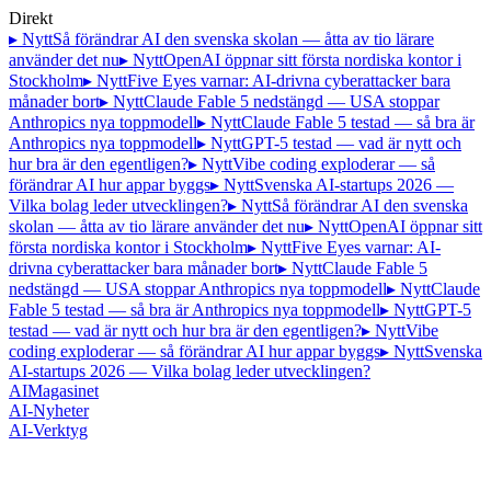
Direkt
▸ Nytt
Så förändrar AI den svenska skolan — åtta av tio lärare
använder det nu
▸ Nytt
OpenAI öppnar sitt första nordiska kontor i
Stockholm
▸ Nytt
Five Eyes varnar: AI-drivna cyberattacker bara
månader bort
▸ Nytt
Claude Fable 5 nedstängd — USA stoppar
Anthropics nya toppmodell
▸ Nytt
Claude Fable 5 testad — så bra är
Anthropics nya toppmodell
▸ Nytt
GPT-5 testad — vad är nytt och
hur bra är den egentligen?
▸ Nytt
Vibe coding exploderar — så
förändrar AI hur appar byggs
▸ Nytt
Svenska AI-startups 2026 —
Vilka bolag leder utvecklingen?
▸ Nytt
Så förändrar AI den svenska
skolan — åtta av tio lärare använder det nu
▸ Nytt
OpenAI öppnar sitt
första nordiska kontor i Stockholm
▸ Nytt
Five Eyes varnar: AI-
drivna cyberattacker bara månader bort
▸ Nytt
Claude Fable 5
nedstängd — USA stoppar Anthropics nya toppmodell
▸ Nytt
Claude
Fable 5 testad — så bra är Anthropics nya toppmodell
▸ Nytt
GPT-5
testad — vad är nytt och hur bra är den egentligen?
▸ Nytt
Vibe
coding exploderar — så förändrar AI hur appar byggs
▸ Nytt
Svenska
AI-startups 2026 — Vilka bolag leder utvecklingen?
AI
Magasinet
AI-Nyheter
AI-Verktyg