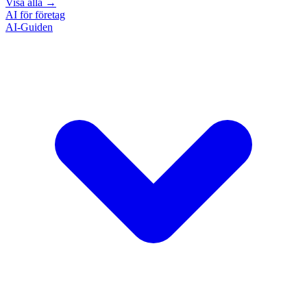
Visa alla
→
AI för företag
AI-Guiden