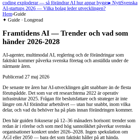
coding exploderar — så förändrar AI hur appar byggs
▸ Nytt
Svenska
AI-startups 2026 — Vilka bolag leder utvecklingen?
Hem
›
Guide
✦
Guide · Longread
Framtidens AI — Trender och vad som
händer 2026-2028
AI-agenter, multimodal AI, reglering och de förändringar som
faktiskt kommer påverka svenska företag och anställda under de
närmaste åren.
Publicerad
27 maj 2026
De senaste tre åren har AI-utvecklingen gått snabbare än de flesta
förutspådde. Det som var ett researchtema 2022 är operativ
infrastruktur 2025. Frågan för beslutsfattare och strateger är inte
längre om AI förändrar arbetslivet — utan hur snabbt, inom vilka
delar, och vad du behöver ha på plats innan förändringen kommer.
Den här guiden fokuserar på 12–36 månaders horisont: trender som
redan är i rörelse och som med hög sannolikhet påverkar svenska
organisationer konkret under 2026–2028. Ingen spekulation om
AGI eller 2050 — bara det som faktiskt håller på att hända.