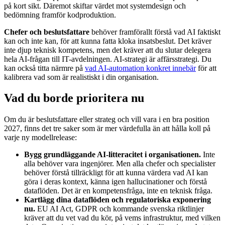
på kort sikt. Däremot skiftar värdet mot systemdesign och
bedömning framför kodproduktion.
Chefer och beslutsfattare
behöver framförallt förstå vad AI faktiskt
kan och inte kan, för att kunna fatta kloka insatsbeslut. Det kräver
inte djup teknisk kompetens, men det kräver att du slutar delegera
hela AI-frågan till IT-avdelningen. AI-strategi är affärsstrategi. Du
kan också titta närmre på
vad AI-automation konkret innebär
för att
kalibrera vad som är realistiskt i din organisation.
Vad du borde prioritera nu
Om du är beslutsfattare eller strateg och vill vara i en bra position
2027, finns det tre saker som är mer värdefulla än att hålla koll på
varje ny modellrelease:
Bygg grundläggande AI-litteracitet i organisationen.
Inte
alla behöver vara ingenjörer. Men alla chefer och specialister
behöver förstå tillräckligt för att kunna värdera vad AI kan
göra i deras kontext, känna igen hallucinationer och förstå
dataflöden. Det är en kompetensfråga, inte en teknisk fråga.
Kartlägg dina dataflöden och regulatoriska exponering
nu.
EU AI Act, GDPR och kommande svenska riktlinjer
kräver att du vet vad du kör, på vems infrastruktur, med vilken