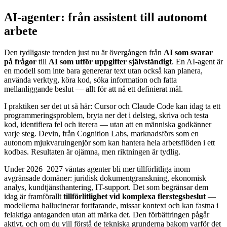
AI-agenter: från assistent till autonomt
arbete
Den tydligaste trenden just nu är övergången från
AI som svarar
på frågor
till
AI som utför uppgifter självständigt
. En AI-agent är
en modell som inte bara genererar text utan också kan planera,
använda verktyg, köra kod, söka information och fatta
mellanliggande beslut — allt för att nå ett definierat mål.
I praktiken ser det ut så här: Cursor och Claude Code kan idag ta ett
programmeringsproblem, bryta ner det i delsteg, skriva och testa
kod, identifiera fel och iterera — utan att en människa godkänner
varje steg. Devin, från Cognition Labs, marknadsförs som en
autonom mjukvaruingenjör som kan hantera hela arbetsflöden i ett
kodbas. Resultaten är ojämna, men riktningen är tydlig.
Under 2026–2027 väntas agenter bli mer tillförlitliga inom
avgränsade domäner: juridisk dokumentgranskning, ekonomisk
analys, kundtjänsthantering, IT-support. Det som begränsar dem
idag är framförallt
tillförlitlighet vid komplexa flerstegsbeslut
—
modellerna hallucinerar fortfarande, missar kontext och kan fastna i
felaktiga antaganden utan att märka det. Den förbättringen pågår
aktivt, och om du vill förstå de tekniska grunderna bakom varför det