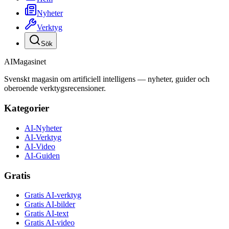
Nyheter
Verktyg
Sök
AI
Magasinet
Svenskt magasin om artificiell intelligens — nyheter, guider och
oberoende verktygsrecensioner.
Kategorier
AI-Nyheter
AI-Verktyg
AI-Video
AI-Guiden
Gratis
Gratis AI-verktyg
Gratis AI-bilder
Gratis AI-text
Gratis AI-video