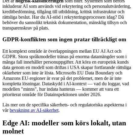
Det är
högrisk-klassificeringen
som biter. Systemen som berörs
inkluderar AI som används vid rekrytering och personalutvärdering,
kreditbedömning, tillgång till utbildning, kritisk infrastruktur och
rättsliga beslut. Har du AI-stöd i rekryteringsprocessen idag? Då
behöver du sannolikt teknisk dokumentation, mänsklig tillsyn och
transparenskrav på plats.
GDPR-konflikten som ingen pratar tillräckligt om
Ett komplext område är överlappningen mellan EU AI Act och
GDPR. Stora språkmodeller tränas på enorma datamängder som i
många fall innehåller personuppgifter. Att köra en europeisk kunds
data genom en modell som driftas i USA skapar fortfarande rättsliga
oklarheter som inte är lösta. Microsofts EU Data Boundary och
Amazons EU-regioner är svar på det problemet, men de är inte
kompletta lösningar. Dataskydd i AI-kontext — vad du loggar, vad
modellen "minns", hur indata hanteras — kommer att vara ett
prioriterat område för Datainspektionen under 2026.
Läs mer om de specifika säkerhets- och regulatoriska aspekterna i
vår
bevakning av AI-säkerhet
.
Edge AI: modeller som körs lokalt, utan
molnet