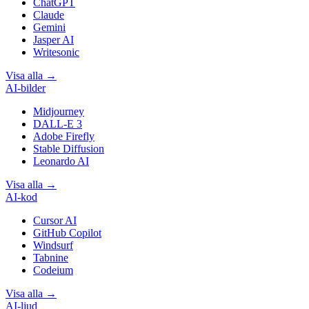
ChatGPT
Claude
Gemini
Jasper AI
Writesonic
Visa alla
→
AI-bilder
Midjourney
DALL-E 3
Adobe Firefly
Stable Diffusion
Leonardo AI
Visa alla
→
AI-kod
Cursor AI
GitHub Copilot
Windsurf
Tabnine
Codeium
Visa alla
→
AI-ljud