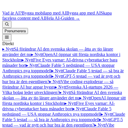
Vad är AI?
Bygga mobilapp med AI
Bygga app med AI
Skapa
faceless content med AI
Hela AI-Guiden
→
Prenumerera
Direkt
▸ Nytt
Så förändrar AI den svenska skolan — åtta av tio lärare
använder det nu
▸ Nytt
OpenAI öppnar sitt första nordiska kontor i
Stockholm
▸ Nytt
Five Eyes varnar: AI-drivna cyberattacker bara
månader bort
▸ Nytt
Claude Fable 5 nedstängd — USA stoppar
Anthropics nya toppmodell
▸ Nytt
Claude Fable 5 testad — så bra är
Anthropics nya toppmodell
▸ Nytt
GPT-5 testad — vad är nytt och
hur bra är den egentligen?
▸ Nytt
Vibe coding exploderar — så
förändrar AI hur appar byggs
▸ Nytt
Svenska AI-startups 2026 —
Vilka bolag leder utvecklingen?
▸ Nytt
Så förändrar AI den svenska
skolan — åtta av tio lärare använder det nu
▸ Nytt
OpenAI öppnar sitt
första nordiska kontor i Stockholm
▸ Nytt
Five Eyes varnar: AI-
drivna cyberattacker bara månader bort
▸ Nytt
Claude Fable 5
nedstängd — USA stoppar Anthropics nya toppmodell
▸ Nytt
Claude
Fable 5 testad — så bra är Anthropics nya toppmodell
▸ Nytt
GPT-5
testad — vad är nytt och hur bra är den egentligen?
▸ Nytt
Vibe