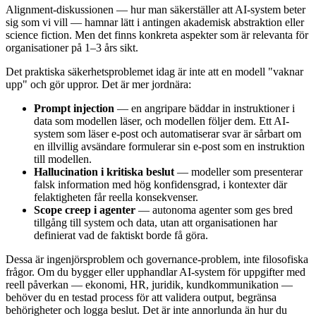
Alignment-diskussionen — hur man säkerställer att AI-system beter
sig som vi vill — hamnar lätt i antingen akademisk abstraktion eller
science fiction. Men det finns konkreta aspekter som är relevanta för
organisationer på 1–3 års sikt.
Det praktiska säkerhetsproblemet idag är inte att en modell "vaknar
upp" och gör uppror. Det är mer jordnära:
Prompt injection
— en angripare bäddar in instruktioner i
data som modellen läser, och modellen följer dem. Ett AI-
system som läser e-post och automatiserar svar är sårbart om
en illvillig avsändare formulerar sin e-post som en instruktion
till modellen.
Hallucination i kritiska beslut
— modeller som presenterar
falsk information med hög konfidensgrad, i kontexter där
felaktigheten får reella konsekvenser.
Scope creep i agenter
— autonoma agenter som ges bred
tillgång till system och data, utan att organisationen har
definierat vad de faktiskt borde få göra.
Dessa är ingenjörsproblem och governance-problem, inte filosofiska
frågor. Om du bygger eller upphandlar AI-system för uppgifter med
reell påverkan — ekonomi, HR, juridik, kundkommunikation —
behöver du en testad process för att validera output, begränsa
behörigheter och logga beslut. Det är inte annorlunda än hur du