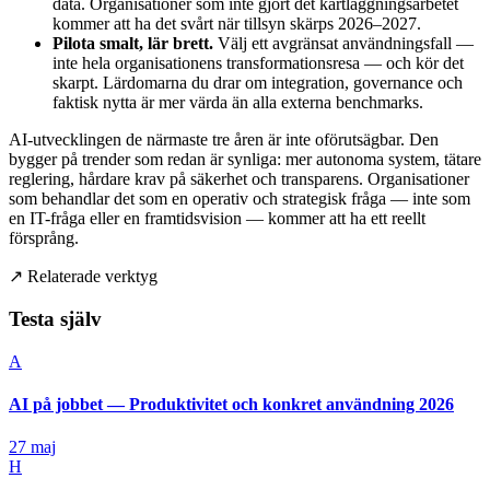
data. Organisationer som inte gjort det kartläggningsarbetet
kommer att ha det svårt när tillsyn skärps 2026–2027.
Pilota smalt, lär brett.
Välj ett avgränsat användningsfall —
inte hela organisationens transformationsresa — och kör det
skarpt. Lärdomarna du drar om integration, governance och
faktisk nytta är mer värda än alla externa benchmarks.
AI-utvecklingen de närmaste tre åren är inte oförutsägbar. Den
bygger på trender som redan är synliga: mer autonoma system, tätare
reglering, hårdare krav på säkerhet och transparens. Organisationer
som behandlar det som en operativ och strategisk fråga — inte som
en IT-fråga eller en framtidsvision — kommer att ha ett reellt
försprång.
↗
Relaterade verktyg
Testa själv
A
AI på jobbet — Produktivitet och konkret användning 2026
27 maj
H