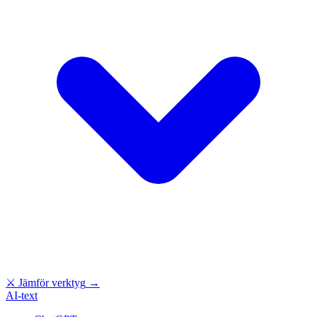
⚔
Jämför verktyg
→
AI-text