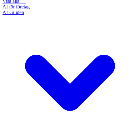
Visa alla
→
AI för företag
AI-Guiden