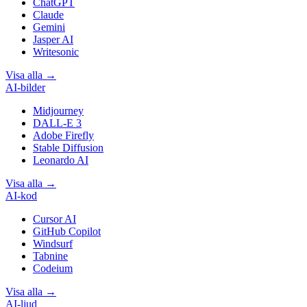
ChatGPT
Claude
Gemini
Jasper AI
Writesonic
Visa alla
→
AI-bilder
Midjourney
DALL-E 3
Adobe Firefly
Stable Diffusion
Leonardo AI
Visa alla
→
AI-kod
Cursor AI
GitHub Copilot
Windsurf
Tabnine
Codeium
Visa alla
→
AI-ljud