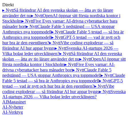
Direkt
▸ Nytt
Så förändrar AI den svenska skolan — åtta av tio lärare
använder det nu
▸ Nytt
OpenAI öppnar sitt första nordiska kontor i
Stockholm
▸ Nytt
Five Eyes varnar: AI-drivna cyberattacker bara
månader bort
▸ Nytt
Claude Fable 5 nedstängd — USA stoppar
Anthropics nya toppmodell
▸ Nytt
Claude Fable 5 testad — så bra är
Anthropics nya toppmodell
▸ Nytt
GPT-5 testad — vad är nytt och
hur bra är den egentligen?
▸ Nytt
Vibe coding exploderar — så
förändrar AI hur appar byggs
▸ Nytt
Svenska AI-startups 2026 —
Vilka bolag leder utvecklingen?
▸ Nytt
Så förändrar AI den svenska
skolan — åtta av tio lärare använder det nu
▸ Nytt
OpenAI öppnar sitt
första nordiska kontor i Stockholm
▸ Nytt
Five Eyes varnar: AI-
drivna cyberattacker bara månader bort
▸ Nytt
Claude Fable 5
nedstängd — USA stoppar Anthropics nya toppmodell
▸ Nytt
Claude
Fable 5 testad — så bra är Anthropics nya toppmodell
▸ Nytt
GPT-5
testad — vad är nytt och hur bra är den egentligen?
▸ Nytt
Vibe
coding exploderar — så förändrar AI hur appar byggs
▸ Nytt
Svenska
AI-startups 2026 — Vilka bolag leder utvecklingen?
AI
Magasinet
AI-Nyheter
AI-Verktyg