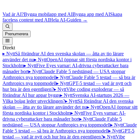
Vad är AI?
Bygga mobilapp med AI
Bygga app med AI
Skapa
faceless content med AI
Hela AI-Guiden
→
Prenumerera
Direkt
▸ Nytt
Så förändrar AI den svenska skolan — åtta av tio lärare
använder det nu
▸ Nytt
OpenAI öppnar sitt första nordiska kontor i
Stockholm
▸ Nytt
Five Eyes varnar: AI-drivna cyberattacker bara
månader bort
▸ Nytt
Claude Fable 5 nedstängd — USA stoppar
Anthropics nya toppmodell
▸ Nytt
Claude Fable 5 testad — så bra är
Anthropics nya toppmodell
▸ Nytt
GPT-5 testad — vad är nytt och
hur bra är den egentligen?
▸ Nytt
Vibe coding exploderar — så
förändrar AI hur appar byggs
▸ Nytt
Svenska AI-startups 2026 —
Vilka bolag leder utvecklingen?
▸ Nytt
Så förändrar AI den svenska
skolan — åtta av tio lärare använder det nu
▸ Nytt
OpenAI öppnar sitt
första nordiska kontor i Stockholm
▸ Nytt
Five Eyes varnar: AI-
drivna cyberattacker bara månader bort
▸ Nytt
Claude Fable 5
nedstängd — USA stoppar Anthropics nya toppmodell
▸ Nytt
Claude
Fable 5 testad — så bra är Anthropics nya toppmodell
▸ Nytt
GPT-5
testad — vad är nytt och hur bra är den egentligen?
▸ Nytt
Vibe