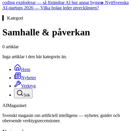
coding exploderar — så förändrar AI hur appar byggs
▸ Nytt
Svenska
AI-startups 2026 — Vilka bolag leder utvecklingen?
▍ Kategori
Samhalle & påverkan
0
artiklar
Inga artiklar i den här kategorin än.
Hem
Nyheter
Verktyg
Sök
AI
Magasinet
Svenskt magasin om artificiell intelligens — nyheter, guider och
oberoende verktygsrecensioner.