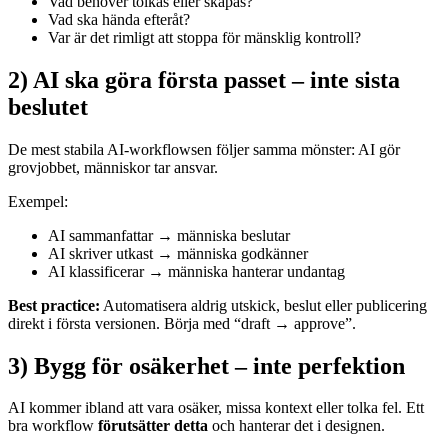
Vad behöver tolkas eller skapas?
Vad ska hända efteråt?
Var är det rimligt att stoppa för mänsklig kontroll?
2) AI ska göra första passet – inte sista
beslutet
De mest stabila AI-workflowsen följer samma mönster: AI gör
grovjobbet, människor tar ansvar.
Exempel:
AI sammanfattar → människa beslutar
AI skriver utkast → människa godkänner
AI klassificerar → människa hanterar undantag
Best practice:
Automatisera aldrig utskick, beslut eller publicering
direkt i första versionen. Börja med “draft → approve”.
3) Bygg för osäkerhet – inte perfektion
AI kommer ibland att vara osäker, missa kontext eller tolka fel. Ett
bra workflow
förutsätter detta
och hanterar det i designen.