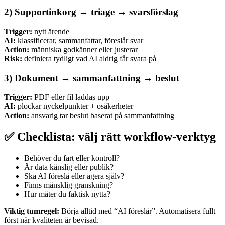
2) Supportinkorg → triage → svarsförslag
Trigger:
nytt ärende
AI:
klassificerar, sammanfattar, föreslår svar
Action:
människa godkänner eller justerar
Risk:
definiera tydligt vad AI aldrig får svara på
3) Dokument → sammanfattning → beslut
Trigger:
PDF eller fil laddas upp
AI:
plockar nyckelpunkter + osäkerheter
Action:
ansvarig tar beslut baserat på sammanfattning
✅ Checklista: välj rätt workflow-verktyg
Behöver du fart eller kontroll?
Är data känslig eller publik?
Ska AI föreslå eller agera själv?
Finns mänsklig granskning?
Hur mäter du faktisk nytta?
Viktig tumregel:
Börja alltid med “AI föreslår”. Automatisera fullt
först när kvaliteten är bevisad.