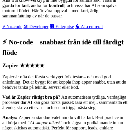
Alla workflow-verktyg är inte byggda för samma sak. Vissa är
gjorda för
fart
, andra för
kontroll
, och vissa har AI som själva
motorn i flödet. Här är våra toppval – med kort, ärlig
sammanfattning av när de passar.
⚡ No-code
🛠️ Developer
🏢 Enterprise
🧠 AI-centrerat
⚡ No-code – snabbast från idé till färdigt
flöde
Zapier
★★★★★
Zapier är ofta det första verktyget folk testar – och med god
anledning. Det är byggt för att koppla ihop appar snabbt, utan att du
behöver tänka på teknik, servrar eller kod.
Vad är Zapier riktigt bra på?
Att automatisera tydliga, vardagliga
processer där AI kan göra första passet: läsa ett mejl, sammanfatta ett
ärende, skriva ett svar – och sedan trigga nästa steg.
Analys:
Zapier är standardvalet när du vill ha fart. Best practice är
att börja med
“AI skapar utkast”
och lägga in godkännande innan
något skickas automatiskt. Perfekt för support, leads, enklare