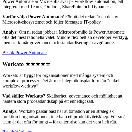
Power Automate är Microsofts svar på workflow-automation, tätt
integrerat med Teams, Outlook, SharePoint och Dynamics.
Varför välja Power Automate?
För att det redan är en del av
Microsoft-ekosystemet och följer företagets IT-policy.
Analys:
Om ni redan jobbar i Microsoft-miljö är Power Automate
ofta det mest rationella valet. Mindre flexibelt än developer-verktyg,
men starkt när governance och standardisering är avgörande.
Besök Power Automate
Workato
★★★★☆
Workato är byggt för organisationer med många system och
komplexa processer. Det är mer integrationsplattform än “enkelt
workflow-verktyg”.
Vad skiljer Workato?
Skalbarhet, governance och möjlighet att
hantera stora processlandskap på ett enhetligt sätt.
Analys:
Workato passar bäst när automation är en strategisk
funktion i organisationen, inte bara ett produktivitetsknep. För små
team är det ofta för tungt – för enterprise kan det vara helt rätt.
Besök Workato