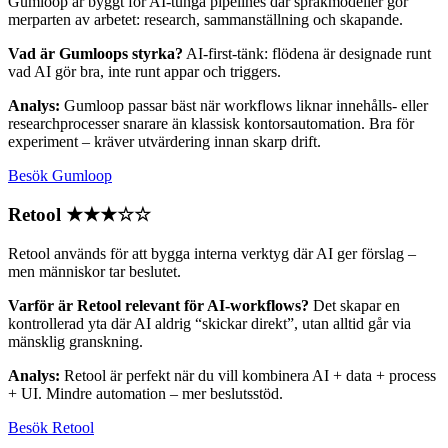
Gumloop är byggt för AI-tunga pipelines där språkmodeller gör
merparten av arbetet: research, sammanställning och skapande.
Vad är Gumloops styrka?
AI-first-tänk: flödena är designade runt
vad AI gör bra, inte runt appar och triggers.
Analys:
Gumloop passar bäst när workflows liknar innehålls- eller
researchprocesser snarare än klassisk kontorsautomation. Bra för
experiment – kräver utvärdering innan skarp drift.
Besök Gumloop
Retool
★★★☆☆
Retool används för att bygga interna verktyg där AI ger förslag –
men människor tar beslutet.
Varför är Retool relevant för AI-workflows?
Det skapar en
kontrollerad yta där AI aldrig “skickar direkt”, utan alltid går via
mänsklig granskning.
Analys:
Retool är perfekt när du vill kombinera AI + data + process
+ UI. Mindre automation – mer beslutsstöd.
Besök Retool