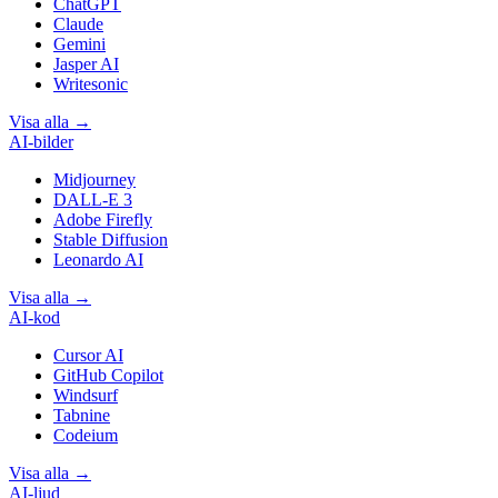
ChatGPT
Claude
Gemini
Jasper AI
Writesonic
Visa alla
→
AI-bilder
Midjourney
DALL-E 3
Adobe Firefly
Stable Diffusion
Leonardo AI
Visa alla
→
AI-kod
Cursor AI
GitHub Copilot
Windsurf
Tabnine
Codeium
Visa alla
→
AI-ljud