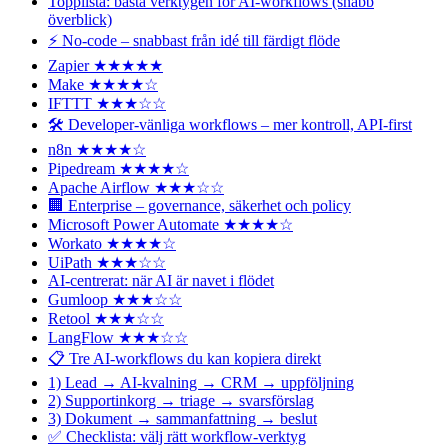
Topplista: bästa verktygen för AI-workflows (snabb
överblick)
⚡ No-code – snabbast från idé till färdigt flöde
Zapier ★★★★★
Make ★★★★☆
IFTTT ★★★☆☆
🛠️ Developer-vänliga workflows – mer kontroll, API-first
n8n ★★★★☆
Pipedream ★★★★☆
Apache Airflow ★★★☆☆
🏢 Enterprise – governance, säkerhet och policy
Microsoft Power Automate ★★★★☆
Workato ★★★★☆
UiPath ★★★☆☆
AI-centrerat: när AI är navet i flödet
Gumloop ★★★☆☆
Retool ★★★☆☆
LangFlow ★★★☆☆
📋 Tre AI-workflows du kan kopiera direkt
1) Lead → AI-kvalning → CRM → uppföljning
2) Supportinkorg → triage → svarsförslag
3) Dokument → sammanfattning → beslut
✅ Checklista: välj rätt workflow-verktyg