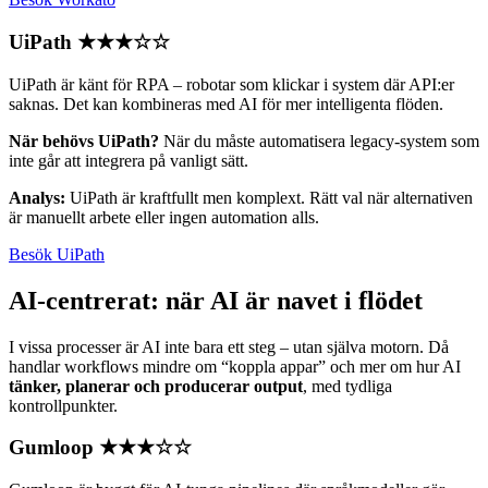
UiPath
★★★☆☆
UiPath är känt för RPA – robotar som klickar i system där API:er
saknas. Det kan kombineras med AI för mer intelligenta flöden.
När behövs UiPath?
När du måste automatisera legacy-system som
inte går att integrera på vanligt sätt.
Analys:
UiPath är kraftfullt men komplext. Rätt val när alternativen
är manuellt arbete eller ingen automation alls.
Besök UiPath
AI-centrerat: när AI är navet i flödet
I vissa processer är AI inte bara ett steg – utan själva motorn. Då
handlar workflows mindre om “koppla appar” och mer om hur AI
tänker, planerar och producerar output
, med tydliga
kontrollpunkter.
Gumloop
★★★☆☆