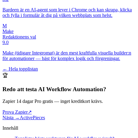
Bardeen är en AI-agent som lever i Chrome och kan skrapa, klicka
och fylla i formulär åt dig på vilken webbplats som helst.
M
Make
Redaktionens val
9.0
Make (tidigare Integromat) är den mest kraftfulla visuella builder:n
för automationer — bäst för komplex logik och förgreningar.
← Hela topplistan
🏆
Redo att testa
AI Workflow Automation
?
Zapier 14 dagar Pro gratis
— inget kreditkort krävs.
Prova Zapier
↗
Nästa →
ActivePieces
Innehåll