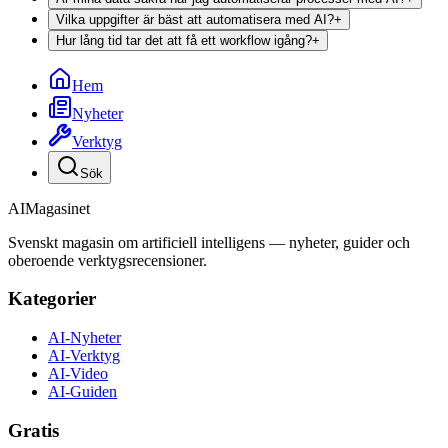
Vilka uppgifter är bäst att automatisera med AI?
+
Hur lång tid tar det att få ett workflow igång?
+
Hem
Nyheter
Verktyg
Sök
AI
Magasinet
Svenskt magasin om artificiell intelligens — nyheter, guider och
oberoende verktygsrecensioner.
Kategorier
AI-Nyheter
AI-Verktyg
AI-Video
AI-Guiden
Gratis