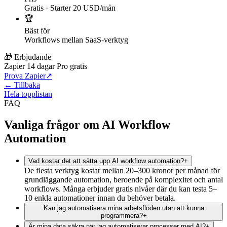
Gratis · Starter 20 USD/mån
🏆
Bäst för
Workflows mellan SaaS-verktyg
🎁 Erbjudande
Zapier 14 dagar Pro gratis
Prova Zapier
↗
← Tillbaka
Hela topplistan
FAQ
Vanliga frågor om AI Workflow
Automation
Vad kostar det att sätta upp AI workflow automation?
+
De flesta verktyg kostar mellan 20–300 kronor per månad för
grundläggande automation, beroende på komplexitet och antal
workflows. Många erbjuder gratis nivåer där du kan testa 5–
10 enkla automationer innan du behöver betala.
Kan jag automatisera mina arbetsflöden utan att kunna
programmera?
+
Är mina data säkra när jag automatiserar processer med AI?
+