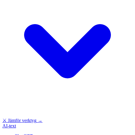
⚔
Jämför verktyg
→
AI-text