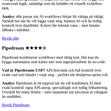
avancerad logik, samtidigt som du behåller ett visuellt workflow-
tänk.
Analys:
n8n passar när AI-workflows börjar bli viktiga på riktigt.
Särskilt bra när du vill logga varje steg, hantera fel och ha tydlig
kontroll över dataflödet. Kräver lite teknisk vana – men betalar
tillbaka i stabilitet.
Besök n8n
Pipedream
★★★★☆
Pipedream kombinerar workflows med riktig kod. Här kan du
bygga automation som känns mer som ingenjörsarbete än no-code.
Vad är Pipedreams USP?
API-first-tänk och full kontroll över
exakt vad som händer i varje steg – perfekt när detaljerna spelar roll.
Analys:
Pipedream är ett toppval när du vill kombinera AI med
exakt kontroll: egna API-anrop, speciallogik och tydlig felhantering.
Overkill för enkla flöden – men fantastiskt när precision är viktigare
än snabbhet.
Besök Pipedream