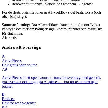
Behöver du utforska, planera och resonera → agenter
För de flesta organisationer är AI-workflows det bästa första (och
ofta sista) steget.
Sammanfattning:
Bra AI-workflows handlar mindre om “vilket
verktyg” och mer om tydlig design, kontrollpunkter och realistiska
förväntningar.
Alternativ
Andra att överväga
A
ActivePieces
Bäst gratis open source
7.9
ActivePieces är ett open source-automationsverktyg med generös
gratisversion och inbyggda AI-pieces — bra för team med tight
budget.
B
Bardeen
Bäst för webb-agenter
8.2