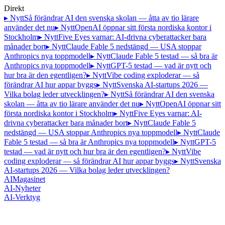
Direkt
▸ Nytt
Så förändrar AI den svenska skolan — åtta av tio lärare
använder det nu
▸ Nytt
OpenAI öppnar sitt första nordiska kontor i
Stockholm
▸ Nytt
Five Eyes varnar: AI-drivna cyberattacker bara
månader bort
▸ Nytt
Claude Fable 5 nedstängd — USA stoppar
Anthropics nya toppmodell
▸ Nytt
Claude Fable 5 testad — så bra är
Anthropics nya toppmodell
▸ Nytt
GPT-5 testad — vad är nytt och
hur bra är den egentligen?
▸ Nytt
Vibe coding exploderar — så
förändrar AI hur appar byggs
▸ Nytt
Svenska AI-startups 2026 —
Vilka bolag leder utvecklingen?
▸ Nytt
Så förändrar AI den svenska
skolan — åtta av tio lärare använder det nu
▸ Nytt
OpenAI öppnar sitt
första nordiska kontor i Stockholm
▸ Nytt
Five Eyes varnar: AI-
drivna cyberattacker bara månader bort
▸ Nytt
Claude Fable 5
nedstängd — USA stoppar Anthropics nya toppmodell
▸ Nytt
Claude
Fable 5 testad — så bra är Anthropics nya toppmodell
▸ Nytt
GPT-5
testad — vad är nytt och hur bra är den egentligen?
▸ Nytt
Vibe
coding exploderar — så förändrar AI hur appar byggs
▸ Nytt
Svenska
AI-startups 2026 — Vilka bolag leder utvecklingen?
AI
Magasinet
AI-Nyheter
AI-Verktyg