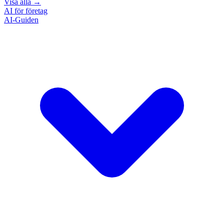
Visa alla
→
AI för företag
AI-Guiden