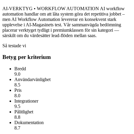
AI-VERKTYG • WORKFLOW AUTOMATION AI workflow
automation handlar om att låta system göra det repetitiva jobbet –
men
AI Workflow Automation
levererar en konsekvent stark
upplevelse i AI-Magasinets test. Vår sammanvägda bedömning
placerar verktyget tydligt i premiumklassen för sin kategori —
särskilt om du värdesätter
lead-flöden mellan saas
.
Så testade vi
Betyg per kriterium
Bredd
9.0
Användarvänlighet
8.5
Pris
8.0
Integrationer
9.5
Pålitlighet
8.8
Dokumentation
8.7