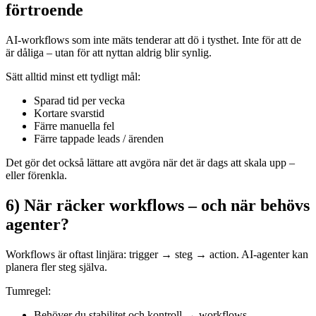
förtroende
AI-workflows som inte mäts tenderar att dö i tysthet. Inte för att de
är dåliga – utan för att nyttan aldrig blir synlig.
Sätt alltid minst ett tydligt mål:
Sparad tid per vecka
Kortare svarstid
Färre manuella fel
Färre tappade leads / ärenden
Det gör det också lättare att avgöra när det är dags att skala upp –
eller förenkla.
6) När räcker workflows – och när behövs
agenter?
Workflows är oftast linjära: trigger → steg → action. AI-agenter kan
planera fler steg själva.
Tumregel:
Behöver du stabilitet och kontroll → workflows