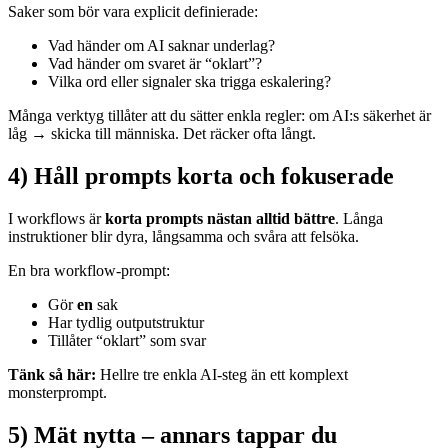
Saker som bör vara explicit definierade:
Vad händer om AI saknar underlag?
Vad händer om svaret är “oklart”?
Vilka ord eller signaler ska trigga eskalering?
Många verktyg tillåter att du sätter enkla regler: om AI:s säkerhet är
låg → skicka till människa. Det räcker ofta långt.
4) Håll prompts korta och fokuserade
I workflows är
korta prompts nästan alltid bättre
. Långa
instruktioner blir dyra, långsamma och svåra att felsöka.
En bra workflow-prompt:
Gör
en
sak
Har tydlig outputstruktur
Tillåter “oklart” som svar
Tänk så här:
Hellre tre enkla AI-steg än ett komplext
monsterprompt.
5) Mät nytta – annars tappar du