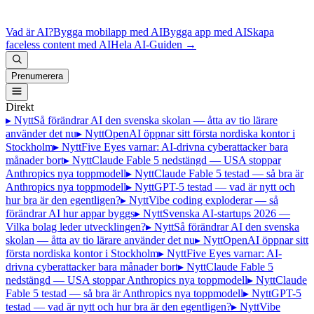
Vad är AI?
Bygga mobilapp med AI
Bygga app med AI
Skapa
faceless content med AI
Hela AI-Guiden
→
Prenumerera
Direkt
▸ Nytt
Så förändrar AI den svenska skolan — åtta av tio lärare
använder det nu
▸ Nytt
OpenAI öppnar sitt första nordiska kontor i
Stockholm
▸ Nytt
Five Eyes varnar: AI-drivna cyberattacker bara
månader bort
▸ Nytt
Claude Fable 5 nedstängd — USA stoppar
Anthropics nya toppmodell
▸ Nytt
Claude Fable 5 testad — så bra är
Anthropics nya toppmodell
▸ Nytt
GPT-5 testad — vad är nytt och
hur bra är den egentligen?
▸ Nytt
Vibe coding exploderar — så
förändrar AI hur appar byggs
▸ Nytt
Svenska AI-startups 2026 —
Vilka bolag leder utvecklingen?
▸ Nytt
Så förändrar AI den svenska
skolan — åtta av tio lärare använder det nu
▸ Nytt
OpenAI öppnar sitt
första nordiska kontor i Stockholm
▸ Nytt
Five Eyes varnar: AI-
drivna cyberattacker bara månader bort
▸ Nytt
Claude Fable 5
nedstängd — USA stoppar Anthropics nya toppmodell
▸ Nytt
Claude
Fable 5 testad — så bra är Anthropics nya toppmodell
▸ Nytt
GPT-5
testad — vad är nytt och hur bra är den egentligen?
▸ Nytt
Vibe