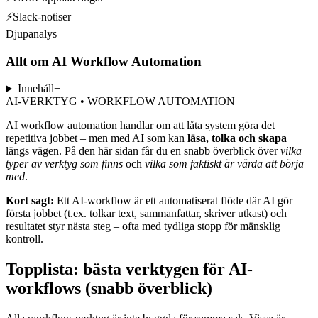
⚡
Slack-notiser
Djupanalys
Allt om
AI Workflow Automation
Innehåll
+
AI-VERKTYG • WORKFLOW AUTOMATION
AI workflow automation handlar om att låta system göra det
repetitiva jobbet – men med AI som kan
läsa, tolka och skapa
längs vägen. På den här sidan får du en snabb överblick över
vilka
typer av verktyg som finns
och
vilka som faktiskt är värda att börja
med
.
Kort sagt:
Ett AI-workflow är ett automatiserat flöde där AI gör
första jobbet (t.ex. tolkar text, sammanfattar, skriver utkast) och
resultatet styr nästa steg – ofta med tydliga stopp för mänsklig
kontroll.
Topplista: bästa verktygen för AI-
workflows (snabb överblick)