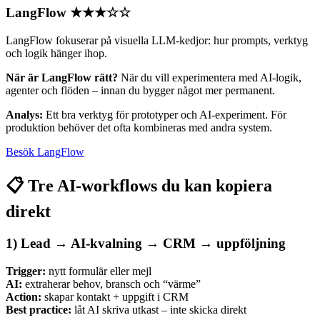
LangFlow
★★★☆☆
LangFlow fokuserar på visuella LLM-kedjor: hur prompts, verktyg
och logik hänger ihop.
När är LangFlow rätt?
När du vill experimentera med AI-logik,
agenter och flöden – innan du bygger något mer permanent.
Analys:
Ett bra verktyg för prototyper och AI-experiment. För
produktion behöver det ofta kombineras med andra system.
Besök LangFlow
📋 Tre AI-workflows du kan kopiera
direkt
1) Lead → AI-kvalning → CRM → uppföljning
Trigger:
nytt formulär eller mejl
AI:
extraherar behov, bransch och “värme”
Action:
skapar kontakt + uppgift i CRM
Best practice:
låt AI skriva utkast – inte skicka direkt