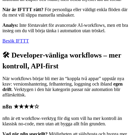
När är IFTTT rätt?
För personliga eller väldigt enkla flöden där
du mest vill slippa manuella småsaker.
Analys:
Inte förstavalet för avancerade AI-workflows, men ett bra
insteg om du vill börja tänka i automation utan tröskel.
Besök IFTTT
🛠️ Developer-vänliga workflows – mer
kontroll, API-first
När workflows börjar bli mer än “koppla två appar” uppstår nya
krav: versionshantering, felhantering, loggning och ibland
egen
drift
. Verktygen i den här kategorin passar när automation blir
affärskritisk.
n8n
★★★★☆
n8n är ett workflow-verktyg för dig som vill ha mer kontroll än
klassisk no-code, men utan att bygga allt från grunden.
Vad gör n8n speciellt?
Möjligheten att självhosta och bygga mer