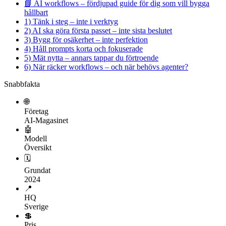
📘 AI workflows – fördjupad guide för dig som vill bygga
hållbart
1) Tänk i steg – inte i verktyg
2) AI ska göra första passet – inte sista beslutet
3) Bygg för osäkerhet – inte perfektion
4) Håll prompts korta och fokuserade
5) Mät nytta – annars tappar du förtroende
6) När räcker workflows – och när behövs agenter?
Snabbfakta
🌐
Företag
AI-Magasinet
🤖
Modell
Översikt
🗓
Grundat
2024
📍
HQ
Sverige
💲
Pris