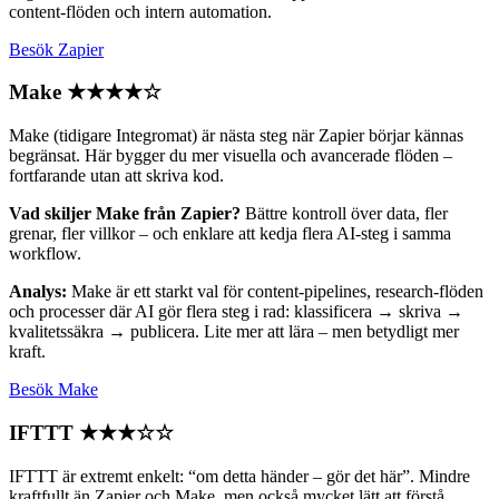
content-flöden och intern automation.
Besök Zapier
Make
★★★★☆
Make (tidigare Integromat) är nästa steg när Zapier börjar kännas
begränsat. Här bygger du mer visuella och avancerade flöden –
fortfarande utan att skriva kod.
Vad skiljer Make från Zapier?
Bättre kontroll över data, fler
grenar, fler villkor – och enklare att kedja flera AI-steg i samma
workflow.
Analys:
Make är ett starkt val för content-pipelines, research-flöden
och processer där AI gör flera steg i rad: klassificera → skriva →
kvalitetssäkra → publicera. Lite mer att lära – men betydligt mer
kraft.
Besök Make
IFTTT
★★★☆☆
IFTTT är extremt enkelt: “om detta händer – gör det här”. Mindre
kraftfullt än Zapier och Make, men också mycket lätt att förstå.