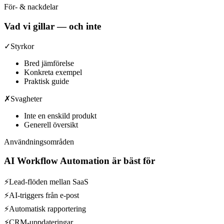
För- & nackdelar
Vad vi gillar — och inte
✓
Styrkor
Bred jämförelse
Konkreta exempel
Praktisk guide
✗
Svagheter
Inte en enskild produkt
Generell översikt
Användningsområden
AI Workflow Automation
är bäst för
⚡
Lead-flöden mellan SaaS
⚡
AI-triggers från e-post
⚡
Automatisk rapportering
⚡
CRM-uppdateringar