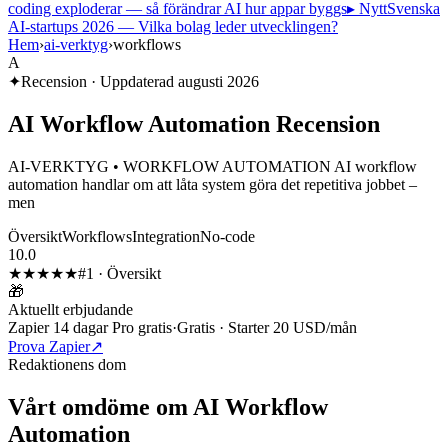
coding exploderar — så förändrar AI hur appar byggs
▸ Nytt
Svenska
AI-startups 2026 — Vilka bolag leder utvecklingen?
Hem
›
ai-verktyg
›
workflows
A
✦
Recension · Uppdaterad
augusti 2026
AI Workflow Automation
Recension
AI-VERKTYG • WORKFLOW AUTOMATION AI workflow
automation handlar om att låta system göra det repetitiva jobbet –
men
Översikt
Workflows
Integration
No-code
10.0
★★★★★
#
1
·
Översikt
🎁
Aktuellt erbjudande
Zapier 14 dagar Pro gratis
·
Gratis · Starter 20 USD/mån
Prova Zapier
↗
Redaktionens dom
Vårt omdöme om
AI Workflow
Automation