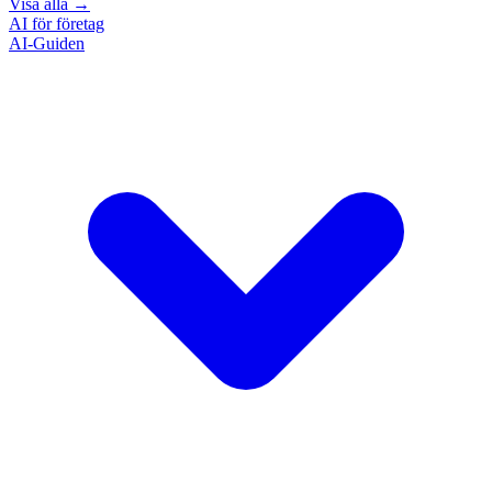
Visa alla
→
AI för företag
AI-Guiden