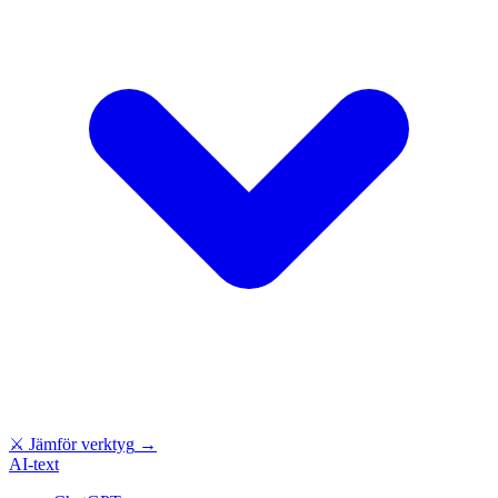
⚔
Jämför verktyg
→
AI-text