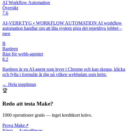
AI Workflow Automation
Översikt
7.6
AI-VERKTYG • WORKFLOW AUTOMATION AI workflow
automation handlar om att låta system göra det repetitiva jobbet –
men
B
Bardeen
Bäst för webb-agenter
8.2
Bardeen är en AI-agent som lever i Chrome och kan skrapa, klicka
och fylla i formulär åt dig på vilken webbplats som helst.
← Hela topplistan
🏆
Redo att testa
Make
?
1000 operationer gratis
— inget kreditkort krävs.
Prova Make
↗
Nästa →
ActivePieces