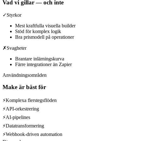
Vad vi gillar — och inte
✓
Styrkor
Mest kraftfulla visuella builder
Stöd för komplex logik
Bra prismodell på operationer
✗
Svagheter
Brantare inlärningskurva
Färre integrationer än Zapier
Användningsområden
Make
är bäst för
⚡
Komplexa flerstegsflöden
⚡
API-orkestrering
⚡
AI-pipelines
⚡
Datatransformering
⚡
Webhook-driven automation