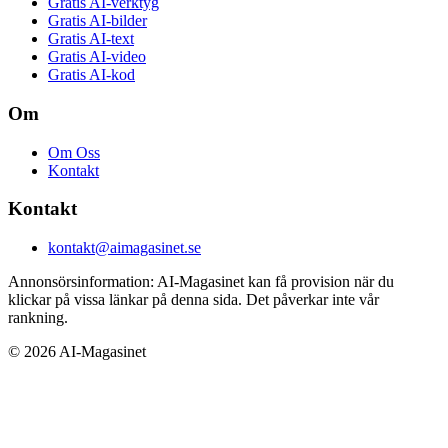
Gratis AI-verktyg
Gratis AI-bilder
Gratis AI-text
Gratis AI-video
Gratis AI-kod
Om
Om Oss
Kontakt
Kontakt
kontakt@aimagasinet.se
Annonsörsinformation:
AI-Magasinet kan få provision när du
klickar på vissa länkar på denna sida. Det påverkar inte vår
rankning.
©
2026
AI-Magasinet