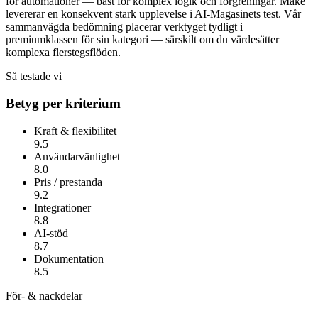
för automationer — bäst för komplex logik och förgreningar.
Make
levererar en konsekvent stark upplevelse i AI-Magasinets test. Vår
sammanvägda bedömning placerar verktyget tydligt i
premiumklassen för sin kategori — särskilt om du värdesätter
komplexa flerstegsflöden
.
Så testade vi
Betyg per kriterium
Kraft & flexibilitet
9.5
Användarvänlighet
8.0
Pris / prestanda
9.2
Integrationer
8.8
AI-stöd
8.7
Dokumentation
8.5
För- & nackdelar