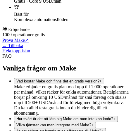
Gratis · Core 9 USD/mån
🏆
Bäst för
Komplexa automationsflöden
🎁 Erbjudande
1000 operationer gratis
Prova Make
↗
← Tillbaka
Hela topplistan
FAQ
Vanliga frågor om Make
Vad kostar Make och finns det en gratis version?
+
Make erbjuder en gratis plan med upp till 1 000 operationer
per månad, vilket räcker för enkla automationer. Betalplanerna
börjar på omkring 10 USD/månad för små företag och skalas
upp till 500+ USD/månad för företag med höga volymkrav.
Du kan alltid testa gratis innan du binder dig till ett
abonnemang.
Hur svårt är det att lära sig Make om man inte kan koda?
+
Vilka tjänster kan man integrera med Make?
+