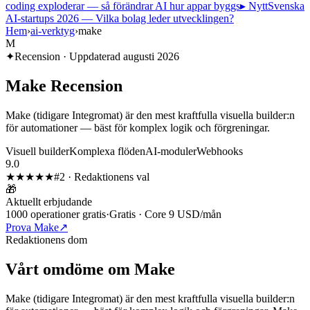
coding exploderar — så förändrar AI hur appar byggs
▸ Nytt
Svenska
AI-startups 2026 — Vilka bolag leder utvecklingen?
Hem
›
ai-verktyg
›
make
M
✦
Recension · Uppdaterad
augusti 2026
Make
Recension
Make (tidigare Integromat) är den mest kraftfulla visuella builder:n
för automationer — bäst för komplex logik och förgreningar.
Visuell builder
Komplexa flöden
AI-moduler
Webhooks
9.0
★★★★★
#
2
·
Redaktionens val
🎁
Aktuellt erbjudande
1000 operationer gratis
·
Gratis · Core 9 USD/mån
Prova Make
↗
Redaktionens dom
Vårt omdöme om
Make
Make (tidigare Integromat) är den mest kraftfulla visuella builder:n