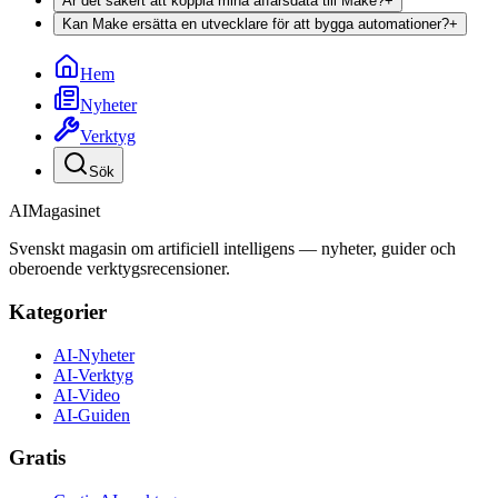
Är det säkert att koppla mina affärsdata till Make?
+
Kan Make ersätta en utvecklare för att bygga automationer?
+
Hem
Nyheter
Verktyg
Sök
AI
Magasinet
Svenskt magasin om artificiell intelligens — nyheter, guider och
oberoende verktygsrecensioner.
Kategorier
AI-Nyheter
AI-Verktyg
AI-Video
AI-Guiden
Gratis