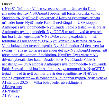
Direkt
▸ Nytt
Så förändrar AI den svenska skolan — åtta av tio lärare
använder det nu
▸ Nytt
OpenAI öppnar sitt första nordiska kontor i
Stockholm
▸ Nytt
Five Eyes varnar: AI-drivna cyberattacker bara
månader bort
▸ Nytt
Claude Fable 5 nedstängd — USA stoppar
Anthropics nya toppmodell
▸ Nytt
Claude Fable 5 testad — så bra är
Anthropics nya toppmodell
▸ Nytt
GPT-5 testad — vad är nytt och
hur bra är den egentligen?
▸ Nytt
Vibe coding exploderar — så
förändrar AI hur appar byggs
▸ Nytt
Svenska AI-startups 2026 —
Vilka bolag leder utvecklingen?
▸ Nytt
Så förändrar AI den svenska
skolan — åtta av tio lärare använder det nu
▸ Nytt
OpenAI öppnar sitt
första nordiska kontor i Stockholm
▸ Nytt
Five Eyes varnar: AI-
drivna cyberattacker bara månader bort
▸ Nytt
Claude Fable 5
nedstängd — USA stoppar Anthropics nya toppmodell
▸ Nytt
Claude
Fable 5 testad — så bra är Anthropics nya toppmodell
▸ Nytt
GPT-5
testad — vad är nytt och hur bra är den egentligen?
▸ Nytt
Vibe
coding exploderar — så förändrar AI hur appar byggs
▸ Nytt
Svenska
AI-startups 2026 — Vilka bolag leder utvecklingen?
AI
Magasinet
AI-Nyheter
AI-Verktyg