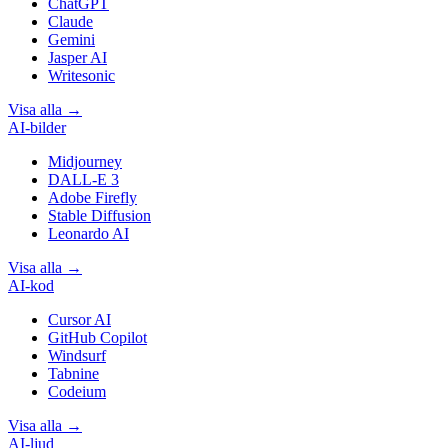
ChatGPT
Claude
Gemini
Jasper AI
Writesonic
Visa alla
→
AI-bilder
Midjourney
DALL-E 3
Adobe Firefly
Stable Diffusion
Leonardo AI
Visa alla
→
AI-kod
Cursor AI
GitHub Copilot
Windsurf
Tabnine
Codeium
Visa alla
→
AI-ljud