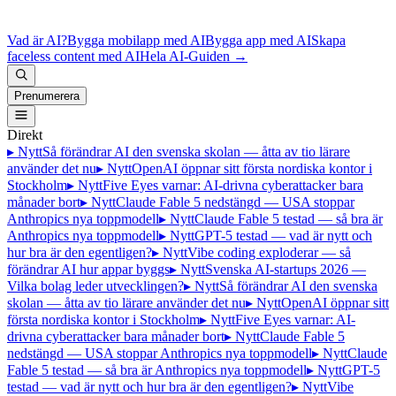
Vad är AI?
Bygga mobilapp med AI
Bygga app med AI
Skapa
faceless content med AI
Hela AI-Guiden
→
Prenumerera
Direkt
▸ Nytt
Så förändrar AI den svenska skolan — åtta av tio lärare
använder det nu
▸ Nytt
OpenAI öppnar sitt första nordiska kontor i
Stockholm
▸ Nytt
Five Eyes varnar: AI-drivna cyberattacker bara
månader bort
▸ Nytt
Claude Fable 5 nedstängd — USA stoppar
Anthropics nya toppmodell
▸ Nytt
Claude Fable 5 testad — så bra är
Anthropics nya toppmodell
▸ Nytt
GPT-5 testad — vad är nytt och
hur bra är den egentligen?
▸ Nytt
Vibe coding exploderar — så
förändrar AI hur appar byggs
▸ Nytt
Svenska AI-startups 2026 —
Vilka bolag leder utvecklingen?
▸ Nytt
Så förändrar AI den svenska
skolan — åtta av tio lärare använder det nu
▸ Nytt
OpenAI öppnar sitt
första nordiska kontor i Stockholm
▸ Nytt
Five Eyes varnar: AI-
drivna cyberattacker bara månader bort
▸ Nytt
Claude Fable 5
nedstängd — USA stoppar Anthropics nya toppmodell
▸ Nytt
Claude
Fable 5 testad — så bra är Anthropics nya toppmodell
▸ Nytt
GPT-5
testad — vad är nytt och hur bra är den egentligen?
▸ Nytt
Vibe