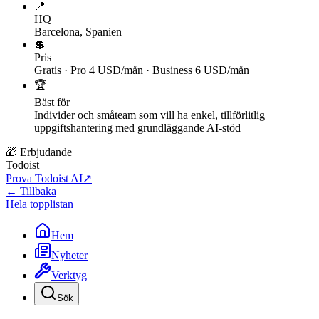
📍
HQ
Barcelona, Spanien
💲
Pris
Gratis · Pro 4 USD/mån · Business 6 USD/mån
🏆
Bäst för
Individer och småteam som vill ha enkel, tillförlitlig
uppgiftshantering med grundläggande AI-stöd
🎁 Erbjudande
Todoist
Prova Todoist AI
↗
← Tillbaka
Hela topplistan
Hem
Nyheter
Verktyg
Sök