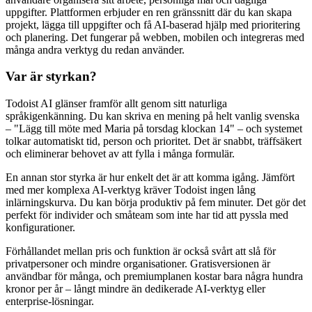
uppgifter. Plattformen erbjuder en ren gränssnitt där du kan skapa
projekt, lägga till uppgifter och få AI-baserad hjälp med prioritering
och planering. Det fungerar på webben, mobilen och integreras med
många andra verktyg du redan använder.
Var är styrkan?
Todoist AI glänser framför allt genom sitt naturliga
språkigenkänning. Du kan skriva en mening på helt vanlig svenska
– "Lägg till möte med Maria på torsdag klockan 14" – och systemet
tolkar automatiskt tid, person och prioritet. Det är snabbt, träffsäkert
och eliminerar behovet av att fylla i många formulär.
En annan stor styrka är hur enkelt det är att komma igång. Jämfört
med mer komplexa AI-verktyg kräver Todoist ingen lång
inlärningskurva. Du kan börja produktiv på fem minuter. Det gör det
perfekt för individer och småteam som inte har tid att pyssla med
konfigurationer.
Förhållandet mellan pris och funktion är också svårt att slå för
privatpersoner och mindre organisationer. Gratisversionen är
användbar för många, och premiumplanen kostar bara några hundra
kronor per år – långt mindre än dedikerade AI-verktyg eller
enterprise-lösningar.