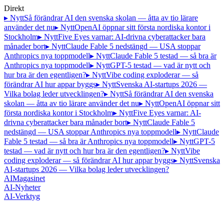
Direkt
▸ Nytt
Så förändrar AI den svenska skolan — åtta av tio lärare
använder det nu
▸ Nytt
OpenAI öppnar sitt första nordiska kontor i
Stockholm
▸ Nytt
Five Eyes varnar: AI-drivna cyberattacker bara
månader bort
▸ Nytt
Claude Fable 5 nedstängd — USA stoppar
Anthropics nya toppmodell
▸ Nytt
Claude Fable 5 testad — så bra är
Anthropics nya toppmodell
▸ Nytt
GPT-5 testad — vad är nytt och
hur bra är den egentligen?
▸ Nytt
Vibe coding exploderar — så
förändrar AI hur appar byggs
▸ Nytt
Svenska AI-startups 2026 —
Vilka bolag leder utvecklingen?
▸ Nytt
Så förändrar AI den svenska
skolan — åtta av tio lärare använder det nu
▸ Nytt
OpenAI öppnar sitt
första nordiska kontor i Stockholm
▸ Nytt
Five Eyes varnar: AI-
drivna cyberattacker bara månader bort
▸ Nytt
Claude Fable 5
nedstängd — USA stoppar Anthropics nya toppmodell
▸ Nytt
Claude
Fable 5 testad — så bra är Anthropics nya toppmodell
▸ Nytt
GPT-5
testad — vad är nytt och hur bra är den egentligen?
▸ Nytt
Vibe
coding exploderar — så förändrar AI hur appar byggs
▸ Nytt
Svenska
AI-startups 2026 — Vilka bolag leder utvecklingen?
AI
Magasinet
AI-Nyheter
AI-Verktyg