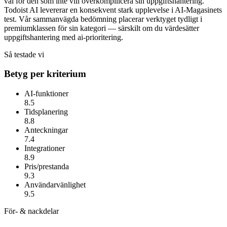
val för den som inte vill överkompilicera sin uppgiftshantering.
Todoist AI
levererar en konsekvent stark upplevelse i AI-Magasinets
test. Vår sammanvägda bedömning placerar verktyget tydligt i
premiumklassen för sin kategori — särskilt om du värdesätter
uppgiftshantering med ai-prioritering
.
Så testade vi
Betyg per kriterium
AI-funktioner
8.5
Tidsplanering
8.8
Anteckningar
7.4
Integrationer
8.9
Pris/prestanda
9.3
Användarvänlighet
9.5
För- & nackdelar