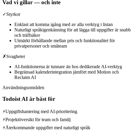
Vad vi gillar — och inte
✓
Styrkor
Enklast att komma igång med av alla verktyg i listan
Naturligt språkigenkänning för att lägga till uppgifter är snabb
och träffsäker
Utmärkt förhållande mellan pris och funktionalitet för
privatpersoner och småteam
✗
Svagheter
AI-funktionerna är tunnare än hos dedikerade AI-verktyg
Begränsad kalenderintegration jämfört med Motion och
Reclaim AI
Användningsområden
Todoist AI
är bäst för
⚡
Uppgiftshantering med AI-prioritering
⚡
Projektöversikt för team och familj
⚡
Återkommande uppgifter med naturligt språk