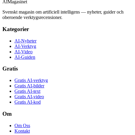
AI
Magasinet
Svenskt magasin om artificiell intelligens — nyheter, guider och
oberoende verktygsrecensioner.
Kategorier
AI-Nyheter
AI-Verktyg
AI-Video
AI-Guiden
Gratis
Gratis AI-verktyg
Gratis AI-bilder
Gratis AI-text
Gratis AI-video
Gratis AI-kod
Om
Om Oss
Kontakt