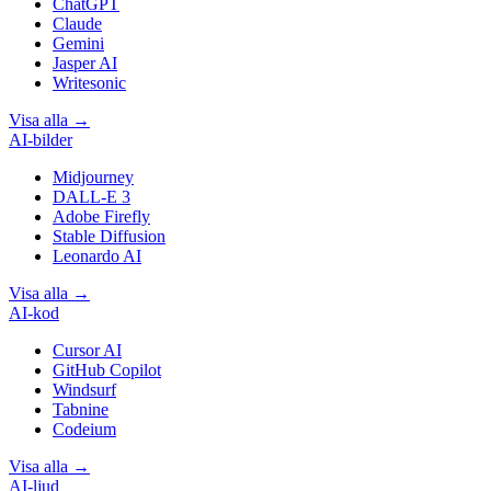
ChatGPT
Claude
Gemini
Jasper AI
Writesonic
Visa alla
→
AI-bilder
Midjourney
DALL-E 3
Adobe Firefly
Stable Diffusion
Leonardo AI
Visa alla
→
AI-kod
Cursor AI
GitHub Copilot
Windsurf
Tabnine
Codeium
Visa alla
→
AI-ljud