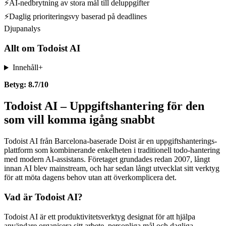
⚡
AI-nedbrytning av stora mål till deluppgifter
⚡
Daglig prioriteringsvy baserad på deadlines
Djupanalys
Allt om
Todoist AI
Innehåll
+
Betyg: 8.7/10
Todoist AI – Uppgiftshantering för den
som vill komma igång snabbt
Todoist AI från Barcelona-baserade Doist är en uppgiftshanterings­
plattform som kombinerande enkelheten i traditionell todo-hantering
med modern AI-assistans. Företaget grundades redan 2007, långt
innan AI blev mainstream, och har sedan långt utvecklat sitt verktyg
för att möta dagens behov utan att överkomplicera det.
Vad är Todoist AI?
Todoist AI är ett produktivitetsverktyg designat för att hjälpa
användare organisera sitt arbete, personliga mål och dagliga