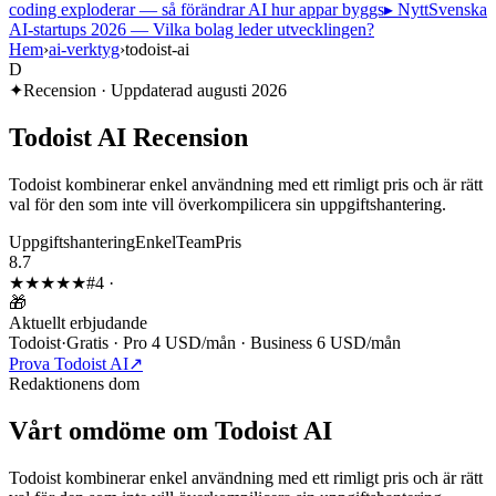
coding exploderar — så förändrar AI hur appar byggs
▸ Nytt
Svenska
AI-startups 2026 — Vilka bolag leder utvecklingen?
Hem
›
ai-verktyg
›
todoist-ai
D
✦
Recension · Uppdaterad
augusti 2026
Todoist AI
Recension
Todoist kombinerar enkel användning med ett rimligt pris och är rätt
val för den som inte vill överkompilicera sin uppgiftshantering.
Uppgiftshantering
Enkel
Team
Pris
8.7
★★★★
★
#
4
·
🎁
Aktuellt erbjudande
Todoist
·
Gratis · Pro 4 USD/mån · Business 6 USD/mån
Prova Todoist AI
↗
Redaktionens dom
Vårt omdöme om
Todoist AI
Todoist kombinerar enkel användning med ett rimligt pris och är rätt