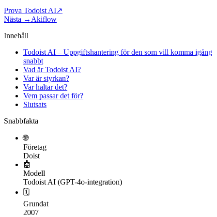
Prova Todoist AI
↗
Nästa →
Akiflow
Innehåll
Todoist AI – Uppgiftshantering för den som vill komma igång
snabbt
Vad är Todoist AI?
Var är styrkan?
Var haltar det?
Vem passar det för?
Slutsats
Snabbfakta
🌐
Företag
Doist
🤖
Modell
Todoist AI (GPT-4o-integration)
🗓
Grundat
2007