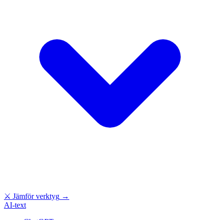
⚔
Jämför verktyg
→
AI-text