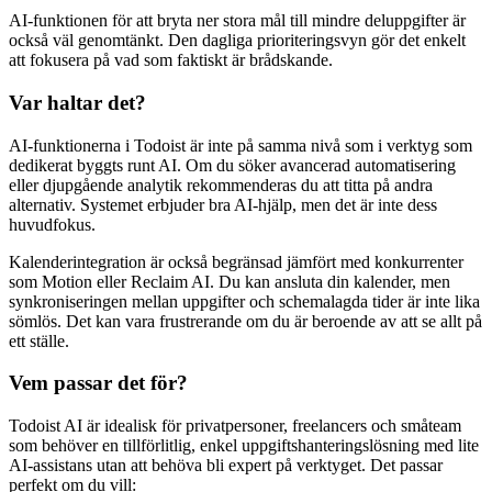
AI-funktionen för att bryta ner stora mål till mindre deluppgifter är
också väl genomtänkt. Den dagliga prioriteringsvyn gör det enkelt
att fokusera på vad som faktiskt är brådskande.
Var haltar det?
AI-funktionerna i Todoist är inte på samma nivå som i verktyg som
dedikerat byggts runt AI. Om du söker avancerad automatisering
eller djupgående analytik rekommenderas du att titta på andra
alternativ. Systemet erbjuder bra AI-hjälp, men det är inte dess
huvudfokus.
Kalenderintegration är också begränsad jämfört med konkurrenter
som Motion eller Reclaim AI. Du kan ansluta din kalender, men
synkroniseringen mellan uppgifter och schemalagda tider är inte lika
sömlös. Det kan vara frustrerande om du är beroende av att se allt på
ett ställe.
Vem passar det för?
Todoist AI är idealisk för privatpersoner, freelancers och småteam
som behöver en tillförlitlig, enkel uppgiftshanterings­lösning med lite
AI-assistans utan att behöva bli expert på verktyget. Det passar
perfekt om du vill: