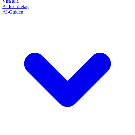
Visa alla
→
AI för företag
AI-Guiden