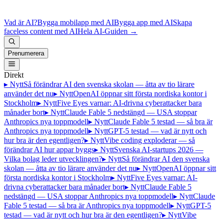
Vad är AI?
Bygga mobilapp med AI
Bygga app med AI
Skapa
faceless content med AI
Hela AI-Guiden
→
Prenumerera
Direkt
▸ Nytt
Så förändrar AI den svenska skolan — åtta av tio lärare
använder det nu
▸ Nytt
OpenAI öppnar sitt första nordiska kontor i
Stockholm
▸ Nytt
Five Eyes varnar: AI-drivna cyberattacker bara
månader bort
▸ Nytt
Claude Fable 5 nedstängd — USA stoppar
Anthropics nya toppmodell
▸ Nytt
Claude Fable 5 testad — så bra är
Anthropics nya toppmodell
▸ Nytt
GPT-5 testad — vad är nytt och
hur bra är den egentligen?
▸ Nytt
Vibe coding exploderar — så
förändrar AI hur appar byggs
▸ Nytt
Svenska AI-startups 2026 —
Vilka bolag leder utvecklingen?
▸ Nytt
Så förändrar AI den svenska
skolan — åtta av tio lärare använder det nu
▸ Nytt
OpenAI öppnar sitt
första nordiska kontor i Stockholm
▸ Nytt
Five Eyes varnar: AI-
drivna cyberattacker bara månader bort
▸ Nytt
Claude Fable 5
nedstängd — USA stoppar Anthropics nya toppmodell
▸ Nytt
Claude
Fable 5 testad — så bra är Anthropics nya toppmodell
▸ Nytt
GPT-5
testad — vad är nytt och hur bra är den egentligen?
▸ Nytt
Vibe