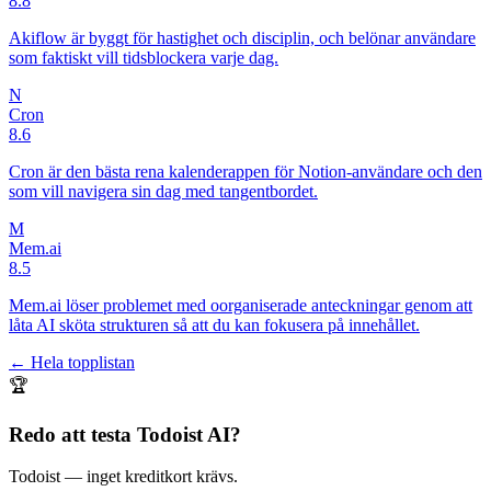
8.8
Akiflow är byggt för hastighet och disciplin, och belönar användare
som faktiskt vill tidsblockera varje dag.
N
Cron
8.6
Cron är den bästa rena kalenderappen för Notion-användare och den
som vill navigera sin dag med tangentbordet.
M
Mem.ai
8.5
Mem.ai löser problemet med oorganiserade anteckningar genom att
låta AI sköta strukturen så att du kan fokusera på innehållet.
← Hela topplistan
🏆
Redo att testa
Todoist AI
?
Todoist
— inget kreditkort krävs.