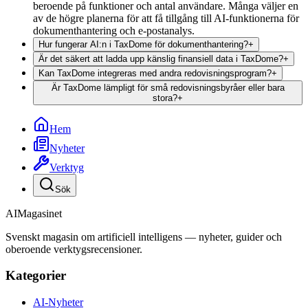
beroende på funktioner och antal användare. Många väljer en
av de högre planerna för att få tillgång till AI-funktionerna för
dokumenthantering och e-postanalys.
Hur fungerar AI:n i TaxDome för dokumenthantering?
+
Är det säkert att ladda upp känslig finansiell data i TaxDome?
+
Kan TaxDome integreras med andra redovisningsprogram?
+
Är TaxDome lämpligt för små redovisningsbyråer eller bara
stora?
+
Hem
Nyheter
Verktyg
Sök
AI
Magasinet
Svenskt magasin om artificiell intelligens — nyheter, guider och
oberoende verktygsrecensioner.
Kategorier
AI-Nyheter