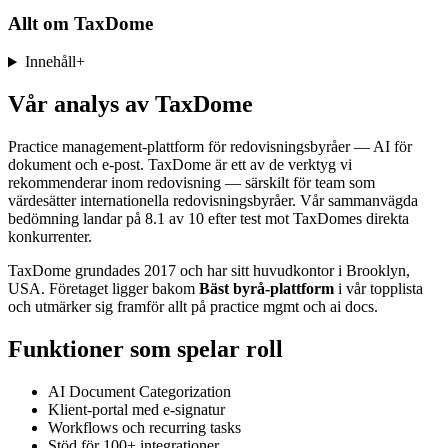
Allt om
TaxDome
Innehåll
+
Vår analys av TaxDome
Practice management-plattform för redovisningsbyråer — AI för
dokument och e-post. TaxDome är ett av de verktyg vi
rekommenderar inom redovisning — särskilt för team som
värdesätter internationella redovisningsbyråer. Vår sammanvägda
bedömning landar på 8.1 av 10 efter test mot TaxDomes direkta
konkurrenter.
TaxDome grundades 2017 och har sitt huvudkontor i Brooklyn,
USA. Företaget ligger bakom
Bäst byrå-plattform
i vår topplista
och utmärker sig framför allt på practice mgmt och ai docs.
Funktioner som spelar roll
AI Document Categorization
Klient-portal med e-signatur
Workflows och recurring tasks
Stöd för 100+ integrationer