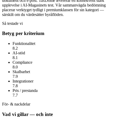
dokument och e-post.
TaxDome
levererar en konsekvent stark
upplevelse i AI-Magasinets test. Vår sammanvägda bedömning
placerar verktyget tydligt i premiumklassen för sin kategori —
särskilt om du värdesätter
byråflöden
.
Så testade vi
Betyg per kriterium
Funktionalitet
8.2
AI-stöd
8.1
Compliance
8.0
Skalbarhet
7.9
Integrationer
7.8
Pris / prestanda
7.7
För- & nackdelar
Vad vi gillar — och inte