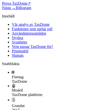
Prova TaxDome
↗
Nästa →
Billogram
Innehåll
Vår analys av TaxDome
Funktioner som spelar roll
Användningsområden
Styrkor
Svagheter
Vem passar TaxDome för?
Prismodell
Slutsats
Snabbfakta
🌐
Företag
TaxDome
🤖
Modell
TaxDome plattform
🗓
Grundat