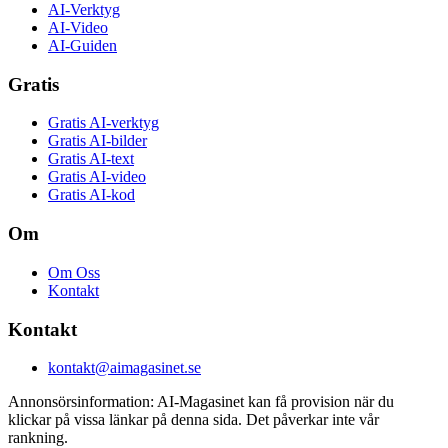
AI-Verktyg
AI-Video
AI-Guiden
Gratis
Gratis AI-verktyg
Gratis AI-bilder
Gratis AI-text
Gratis AI-video
Gratis AI-kod
Om
Om Oss
Kontakt
Kontakt
kontakt@aimagasinet.se
Annonsörsinformation:
AI-Magasinet kan få provision när du
klickar på vissa länkar på denna sida. Det påverkar inte vår
rankning.