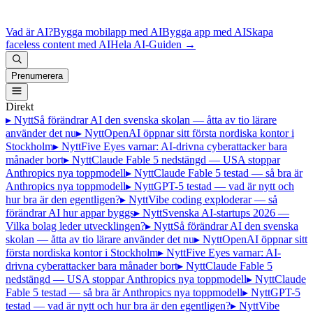
Vad är AI?
Bygga mobilapp med AI
Bygga app med AI
Skapa
faceless content med AI
Hela AI-Guiden
→
Prenumerera
Direkt
▸ Nytt
Så förändrar AI den svenska skolan — åtta av tio lärare
använder det nu
▸ Nytt
OpenAI öppnar sitt första nordiska kontor i
Stockholm
▸ Nytt
Five Eyes varnar: AI-drivna cyberattacker bara
månader bort
▸ Nytt
Claude Fable 5 nedstängd — USA stoppar
Anthropics nya toppmodell
▸ Nytt
Claude Fable 5 testad — så bra är
Anthropics nya toppmodell
▸ Nytt
GPT-5 testad — vad är nytt och
hur bra är den egentligen?
▸ Nytt
Vibe coding exploderar — så
förändrar AI hur appar byggs
▸ Nytt
Svenska AI-startups 2026 —
Vilka bolag leder utvecklingen?
▸ Nytt
Så förändrar AI den svenska
skolan — åtta av tio lärare använder det nu
▸ Nytt
OpenAI öppnar sitt
första nordiska kontor i Stockholm
▸ Nytt
Five Eyes varnar: AI-
drivna cyberattacker bara månader bort
▸ Nytt
Claude Fable 5
nedstängd — USA stoppar Anthropics nya toppmodell
▸ Nytt
Claude
Fable 5 testad — så bra är Anthropics nya toppmodell
▸ Nytt
GPT-5
testad — vad är nytt och hur bra är den egentligen?
▸ Nytt
Vibe