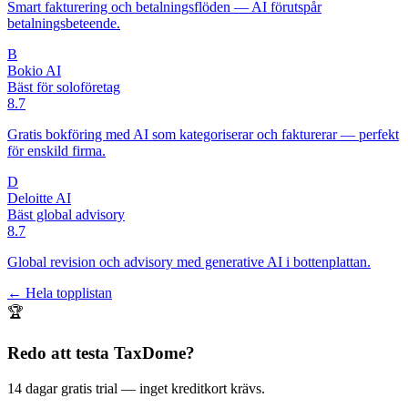
Smart fakturering och betalningsflöden — AI förutspår
betalningsbeteende.
B
Bokio AI
Bäst för soloföretag
8.7
Gratis bokföring med AI som kategoriserar och fakturerar — perfekt
för enskild firma.
D
Deloitte AI
Bäst global advisory
8.7
Global revision och advisory med generative AI i bottenplattan.
← Hela topplistan
🏆
Redo att testa
TaxDome
?
14 dagar gratis trial
— inget kreditkort krävs.