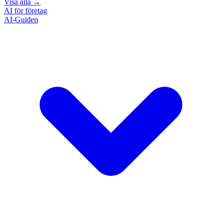
Visa alla
→
AI för företag
AI-Guiden