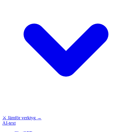
⚔
Jämför verktyg
→
AI-text