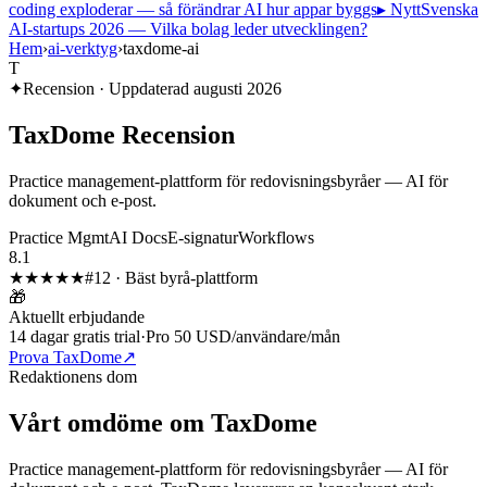
coding exploderar — så förändrar AI hur appar byggs
▸ Nytt
Svenska
AI-startups 2026 — Vilka bolag leder utvecklingen?
Hem
›
ai-verktyg
›
taxdome-ai
T
✦
Recension · Uppdaterad
augusti 2026
TaxDome
Recension
Practice management-plattform för redovisningsbyråer — AI för
dokument och e-post.
Practice Mgmt
AI Docs
E-signatur
Workflows
8.1
★★★★
★
#
12
·
Bäst byrå-plattform
🎁
Aktuellt erbjudande
14 dagar gratis trial
·
Pro 50 USD/användare/mån
Prova TaxDome
↗
Redaktionens dom
Vårt omdöme om
TaxDome
Practice management-plattform för redovisningsbyråer — AI för