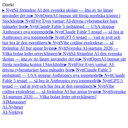
Direkt
▸ Nytt
Så förändrar AI den svenska skolan — åtta av tio lärare
använder det nu
▸ Nytt
OpenAI öppnar sitt första nordiska kontor i
Stockholm
▸ Nytt
Five Eyes varnar: AI-drivna cyberattacker bara
månader bort
▸ Nytt
Claude Fable 5 nedstängd — USA stoppar
Anthropics nya toppmodell
▸ Nytt
Claude Fable 5 testad — så bra är
Anthropics nya toppmodell
▸ Nytt
GPT-5 testad — vad är nytt och
hur bra är den egentligen?
▸ Nytt
Vibe coding exploderar — så
förändrar AI hur appar byggs
▸ Nytt
Svenska AI-startups 2026 —
Vilka bolag leder utvecklingen?
▸ Nytt
Så förändrar AI den svenska
skolan — åtta av tio lärare använder det nu
▸ Nytt
OpenAI öppnar sitt
första nordiska kontor i Stockholm
▸ Nytt
Five Eyes varnar: AI-
drivna cyberattacker bara månader bort
▸ Nytt
Claude Fable 5
nedstängd — USA stoppar Anthropics nya toppmodell
▸ Nytt
Claude
Fable 5 testad — så bra är Anthropics nya toppmodell
▸ Nytt
GPT-5
testad — vad är nytt och hur bra är den egentligen?
▸ Nytt
Vibe
coding exploderar — så förändrar AI hur appar byggs
▸ Nytt
Svenska
AI-startups 2026 — Vilka bolag leder utvecklingen?
AI
Magasinet
AI-Nyheter
AI-Verktyg