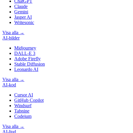
ChatGPT
Claude
Gemini
Jasper AI
Writesonic
Visa alla
→
AI-bilder
Midjourney
DALL-E 3
Adobe Firefly
Stable Diffusion
Leonardo AI
Visa alla
→
AI-kod
Cursor AI
GitHub Copilot
Windsurf
Tabnine
Codeium
Visa alla
→
AI-ljud