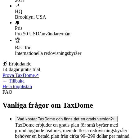
2017
📍
HQ
Brooklyn, USA
💲
Pris
Pro 50 USD/användare/mån
🏆
Bäst för
Internationella redovisningsbyråer
🎁 Erbjudande
14 dagar gratis trial
Prova TaxDome
↗
← Tillbaka
Hela topplistan
FAQ
Vanliga frågor om TaxDome
Vad kostar TaxDome och finns det en gratis version?
+
TaxDome erbjuder en gratis plan för små byråer med
grundläggande features, men de flesta redovisningsbyråer
behöver en betald plan från cirka 99–299 dollar per månad