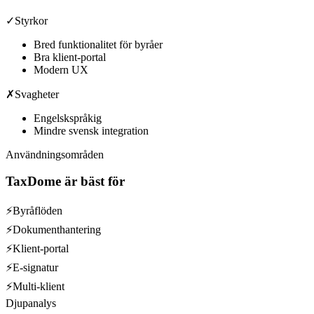
✓
Styrkor
Bred funktionalitet för byråer
Bra klient-portal
Modern UX
✗
Svagheter
Engelskspråkig
Mindre svensk integration
Användningsområden
TaxDome
är bäst för
⚡
Byråflöden
⚡
Dokumenthantering
⚡
Klient-portal
⚡
E-signatur
⚡
Multi-klient
Djupanalys