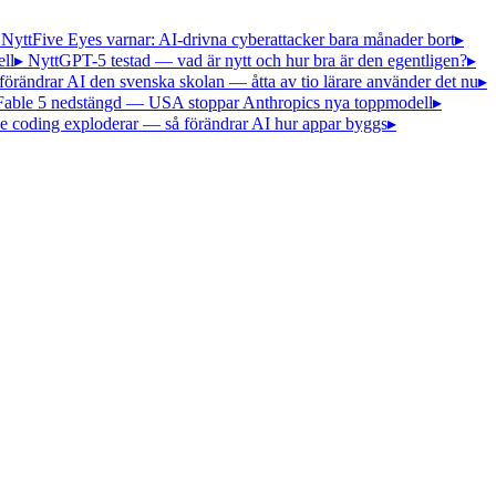
 Nytt
Five Eyes varnar: AI-drivna cyberattacker bara månader bort
▸
ll
▸ Nytt
GPT-5 testad — vad är nytt och hur bra är den egentligen?
▸
förändrar AI den svenska skolan — åtta av tio lärare använder det nu
▸
Fable 5 nedstängd — USA stoppar Anthropics nya toppmodell
▸
e coding exploderar — så förändrar AI hur appar byggs
▸