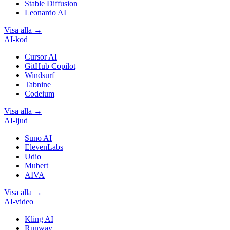
Stable Diffusion
Leonardo AI
Visa alla
→
AI-kod
Cursor AI
GitHub Copilot
Windsurf
Tabnine
Codeium
Visa alla
→
AI-ljud
Suno AI
ElevenLabs
Udio
Mubert
AIVA
Visa alla
→
AI-video
Kling AI
Runway