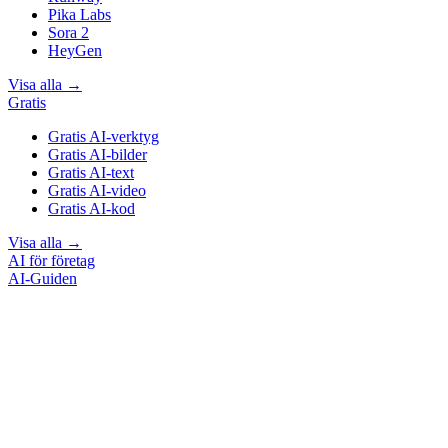
Pika Labs
Sora 2
HeyGen
Visa alla
→
Gratis
Gratis AI-verktyg
Gratis AI-bilder
Gratis AI-text
Gratis AI-video
Gratis AI-kod
Visa alla
→
AI för företag
AI-Guiden