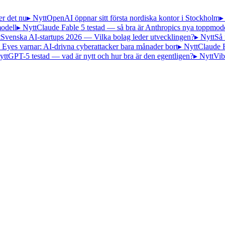
er det nu
▸ Nytt
OpenAI öppnar sitt första nordiska kontor i Stockholm
▸
odell
▸ Nytt
Claude Fable 5 testad — så bra är Anthropics nya toppmode
t
Svenska AI-startups 2026 — Vilka bolag leder utvecklingen?
▸ Nytt
Så 
 Eyes varnar: AI-drivna cyberattacker bara månader bort
▸ Nytt
Claude 
ytt
GPT-5 testad — vad är nytt och hur bra är den egentligen?
▸ Nytt
Vib