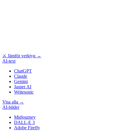
⚔
Jämför verktyg
→
AI-text
ChatGPT
Claude
Gemini
Jasper AI
Writesonic
Visa alla
→
AI-bilder
Midjourney
DALL-E 3
Adobe Firefly