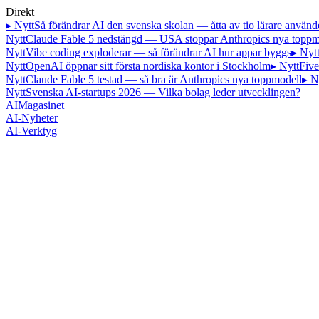
Direkt
▸ Nytt
Så förändrar AI den svenska skolan — åtta av tio lärare använd
Nytt
Claude Fable 5 nedstängd — USA stoppar Anthropics nya toppm
Nytt
Vibe coding exploderar — så förändrar AI hur appar byggs
▸ Nyt
Nytt
OpenAI öppnar sitt första nordiska kontor i Stockholm
▸ Nytt
Five
Nytt
Claude Fable 5 testad — så bra är Anthropics nya toppmodell
▸ N
Nytt
Svenska AI-startups 2026 — Vilka bolag leder utvecklingen?
AI
Magasinet
AI-Nyheter
AI-Verktyg