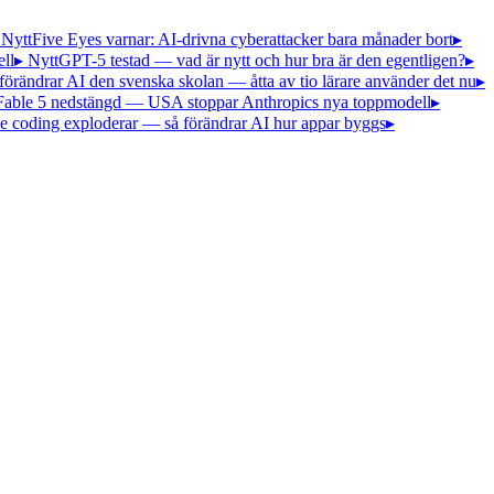
 Nytt
Five Eyes varnar: AI-drivna cyberattacker bara månader bort
▸
ll
▸ Nytt
GPT-5 testad — vad är nytt och hur bra är den egentligen?
▸
förändrar AI den svenska skolan — åtta av tio lärare använder det nu
▸
Fable 5 nedstängd — USA stoppar Anthropics nya toppmodell
▸
e coding exploderar — så förändrar AI hur appar byggs
▸