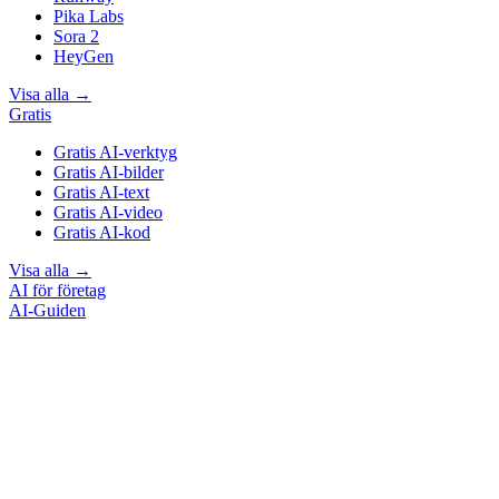
Pika Labs
Sora 2
HeyGen
Visa alla
→
Gratis
Gratis AI-verktyg
Gratis AI-bilder
Gratis AI-text
Gratis AI-video
Gratis AI-kod
Visa alla
→
AI för företag
AI-Guiden