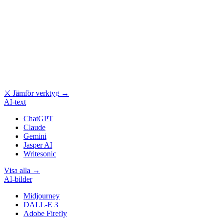
⚔
Jämför verktyg
→
AI-text
ChatGPT
Claude
Gemini
Jasper AI
Writesonic
Visa alla
→
AI-bilder
Midjourney
DALL-E 3
Adobe Firefly