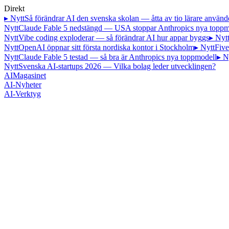
Direkt
▸ Nytt
Så förändrar AI den svenska skolan — åtta av tio lärare använd
Nytt
Claude Fable 5 nedstängd — USA stoppar Anthropics nya toppm
Nytt
Vibe coding exploderar — så förändrar AI hur appar byggs
▸ Nyt
Nytt
OpenAI öppnar sitt första nordiska kontor i Stockholm
▸ Nytt
Five
Nytt
Claude Fable 5 testad — så bra är Anthropics nya toppmodell
▸ N
Nytt
Svenska AI-startups 2026 — Vilka bolag leder utvecklingen?
AI
Magasinet
AI-Nyheter
AI-Verktyg