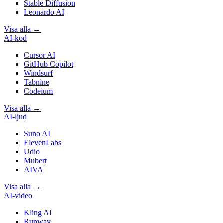
Stable Diffusion
Leonardo AI
Visa alla
→
AI-kod
Cursor AI
GitHub Copilot
Windsurf
Tabnine
Codeium
Visa alla
→
AI-ljud
Suno AI
ElevenLabs
Udio
Mubert
AIVA
Visa alla
→
AI-video
Kling AI
Runway