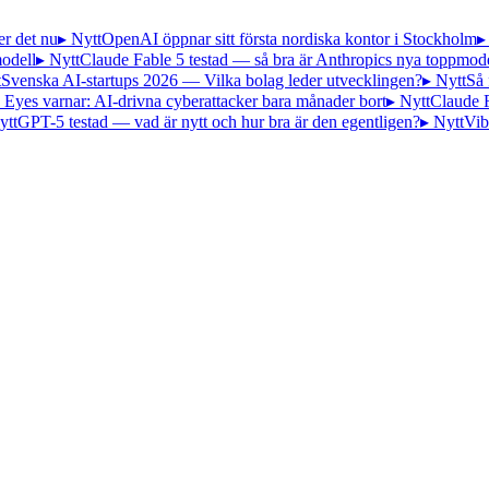
er det nu
▸ Nytt
OpenAI öppnar sitt första nordiska kontor i Stockholm
▸
odell
▸ Nytt
Claude Fable 5 testad — så bra är Anthropics nya toppmode
t
Svenska AI-startups 2026 — Vilka bolag leder utvecklingen?
▸ Nytt
Så 
 Eyes varnar: AI-drivna cyberattacker bara månader bort
▸ Nytt
Claude 
ytt
GPT-5 testad — vad är nytt och hur bra är den egentligen?
▸ Nytt
Vib