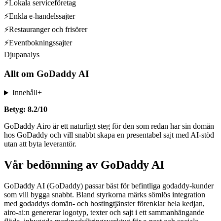
⚡
Lokala serviceföretag
⚡
Enkla e-handelssajter
⚡
Restauranger och frisörer
⚡
Eventbokningssajter
Djupanalys
Allt om
GoDaddy AI
Innehåll
+
Betyg: 8.2/10
GoDaddy Airo är ett naturligt steg för den som redan har sin domän
hos GoDaddy och vill snabbt skapa en presentabel sajt med AI-stöd
utan att byta leverantör.
Vår bedömning av GoDaddy AI
GoDaddy AI (GoDaddy) passar bäst för befintliga godaddy-kunder
som vill bygga snabbt. Bland styrkorna märks sömlös integration
med godaddys domän- och hostingtjänster förenklar hela kedjan,
airo-ai:n genererar logotyp, texter och sajt i ett sammanhängande