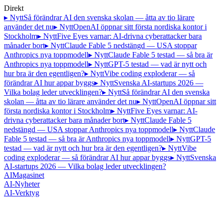
Direkt
▸ Nytt
Så förändrar AI den svenska skolan — åtta av tio lärare
använder det nu
▸ Nytt
OpenAI öppnar sitt första nordiska kontor i
Stockholm
▸ Nytt
Five Eyes varnar: AI-drivna cyberattacker bara
månader bort
▸ Nytt
Claude Fable 5 nedstängd — USA stoppar
Anthropics nya toppmodell
▸ Nytt
Claude Fable 5 testad — så bra är
Anthropics nya toppmodell
▸ Nytt
GPT-5 testad — vad är nytt och
hur bra är den egentligen?
▸ Nytt
Vibe coding exploderar — så
förändrar AI hur appar byggs
▸ Nytt
Svenska AI-startups 2026 —
Vilka bolag leder utvecklingen?
▸ Nytt
Så förändrar AI den svenska
skolan — åtta av tio lärare använder det nu
▸ Nytt
OpenAI öppnar sitt
första nordiska kontor i Stockholm
▸ Nytt
Five Eyes varnar: AI-
drivna cyberattacker bara månader bort
▸ Nytt
Claude Fable 5
nedstängd — USA stoppar Anthropics nya toppmodell
▸ Nytt
Claude
Fable 5 testad — så bra är Anthropics nya toppmodell
▸ Nytt
GPT-5
testad — vad är nytt och hur bra är den egentligen?
▸ Nytt
Vibe
coding exploderar — så förändrar AI hur appar byggs
▸ Nytt
Svenska
AI-startups 2026 — Vilka bolag leder utvecklingen?
AI
Magasinet
AI-Nyheter
AI-Verktyg