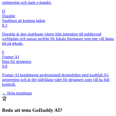
optimering och stark e-handel.
D
Durable
Snabbast att komma igång
8.3
Durable är den snabbaste vägen från ingenting till publicerad
webbplats och passar perfekt för lokala företagare som inte vill lägga
tid på teknik.
F
Framer AI
Bäst för designers
8.8
Framer AI kombinerar professionell designfrihet med kraftfull AI-
generering och är det självklara valet för designers som vill ha full
kontroll.
← Hela topplistan
🏆
Redo att testa
GoDaddy AI
?