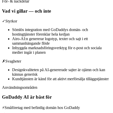
För- & nackdelar
Vad vi gillar — och inte
✓
Styrkor
Sömlös integration med GoDaddys domän- och
hostingtjänster förenklar hela kedjan
Airo-AI:n genererar logotyp, texter och sajt i ett
sammanhängande flöde
Inbyggda marknadsföringsverktyg för e-post och sociala
medier ingår i planen
✗
Svagheter
Designkvaliteten på AI-genererade sajter är ojämn och kan
kännas generisk
Kundtjänsten är känd för att aktivt merförsälja tilläggstjänster
Användningsområden
GoDaddy AI
är bäst för
⚡
Småföretag med befintlig domän hos GoDaddy