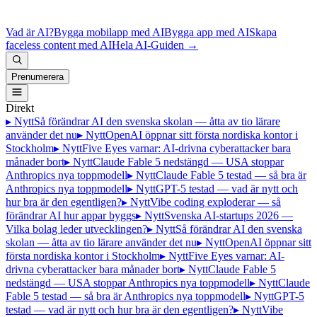
Vad är AI?
Bygga mobilapp med AI
Bygga app med AI
Skapa
faceless content med AI
Hela AI-Guiden
→
Prenumerera
Direkt
▸ Nytt
Så förändrar AI den svenska skolan — åtta av tio lärare
använder det nu
▸ Nytt
OpenAI öppnar sitt första nordiska kontor i
Stockholm
▸ Nytt
Five Eyes varnar: AI-drivna cyberattacker bara
månader bort
▸ Nytt
Claude Fable 5 nedstängd — USA stoppar
Anthropics nya toppmodell
▸ Nytt
Claude Fable 5 testad — så bra är
Anthropics nya toppmodell
▸ Nytt
GPT-5 testad — vad är nytt och
hur bra är den egentligen?
▸ Nytt
Vibe coding exploderar — så
förändrar AI hur appar byggs
▸ Nytt
Svenska AI-startups 2026 —
Vilka bolag leder utvecklingen?
▸ Nytt
Så förändrar AI den svenska
skolan — åtta av tio lärare använder det nu
▸ Nytt
OpenAI öppnar sitt
första nordiska kontor i Stockholm
▸ Nytt
Five Eyes varnar: AI-
drivna cyberattacker bara månader bort
▸ Nytt
Claude Fable 5
nedstängd — USA stoppar Anthropics nya toppmodell
▸ Nytt
Claude
Fable 5 testad — så bra är Anthropics nya toppmodell
▸ Nytt
GPT-5
testad — vad är nytt och hur bra är den egentligen?
▸ Nytt
Vibe