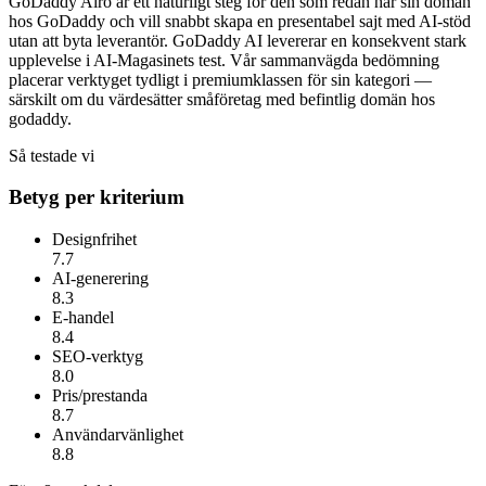
GoDaddy Airo är ett naturligt steg för den som redan har sin domän
hos GoDaddy och vill snabbt skapa en presentabel sajt med AI-stöd
utan att byta leverantör.
GoDaddy AI
levererar en konsekvent stark
upplevelse i AI-Magasinets test. Vår sammanvägda bedömning
placerar verktyget tydligt i premiumklassen för sin kategori —
särskilt om du värdesätter
småföretag med befintlig domän hos
godaddy
.
Så testade vi
Betyg per kriterium
Designfrihet
7.7
AI-generering
8.3
E-handel
8.4
SEO-verktyg
8.0
Pris/prestanda
8.7
Användarvänlighet
8.8