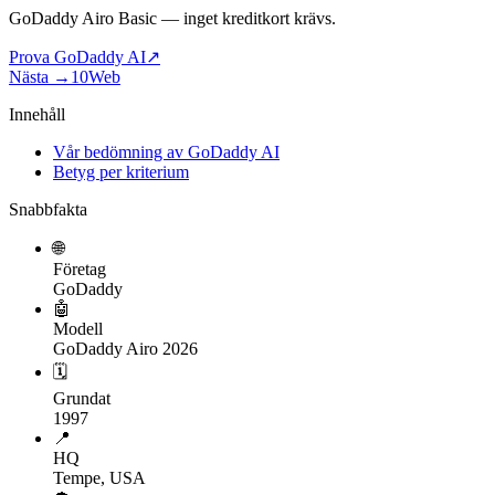
GoDaddy Airo Basic
— inget kreditkort krävs.
Prova GoDaddy AI
↗
Nästa →
10Web
Innehåll
Vår bedömning av GoDaddy AI
Betyg per kriterium
Snabbfakta
🌐
Företag
GoDaddy
🤖
Modell
GoDaddy Airo 2026
🗓
Grundat
1997
📍
HQ
Tempe, USA