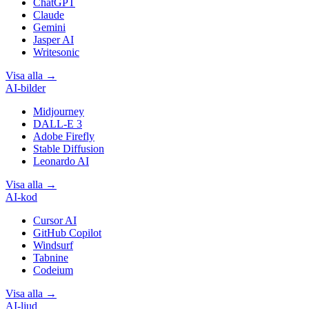
ChatGPT
Claude
Gemini
Jasper AI
Writesonic
Visa alla
→
AI-bilder
Midjourney
DALL-E 3
Adobe Firefly
Stable Diffusion
Leonardo AI
Visa alla
→
AI-kod
Cursor AI
GitHub Copilot
Windsurf
Tabnine
Codeium
Visa alla
→
AI-ljud