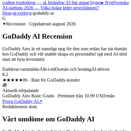
coding exploderar — så förändrar AI hur appar byggs
▸ Nytt
Svenska
AI-startups 2026 — Vilka bolag leder utvecklingen?
Hem
›
ai-verktyg
›
godaddy-ai
G
✦
Recension · Uppdaterad
augusti 2026
GoDaddy AI
Recension
GoDaddy Airo är ett naturligt steg för den som redan har sin domän
hos GoDaddy och vill snabbt skapa en presentabel sajt med AI-stöd
utan att byta leverantör.
Etablerat varumärke
Allt-i-ett
Domän och hosting
AI-driven
8.2
★★★★
★
#
6
·
Bäst för GoDaddy-kunder
🎁
Aktuellt erbjudande
GoDaddy Airo Basic
·
Gratis · Premium från 10.99 USD/mån
Prova GoDaddy AI
↗
Redaktionens dom
Vårt omdöme om
GoDaddy AI