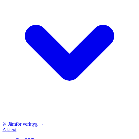
⚔
Jämför verktyg
→
AI-text