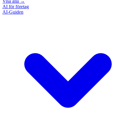
Visa alla
→
AI för företag
AI-Guiden