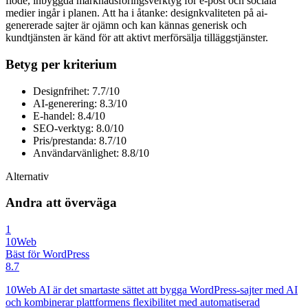
flöde, inbyggda marknadsföringsverktyg för e-post och sociala
medier ingår i planen. Att ha i åtanke: designkvaliteten på ai-
genererade sajter är ojämn och kan kännas generisk och
kundtjänsten är känd för att aktivt merförsälja tilläggstjänster.
Betyg per kriterium
Designfrihet: 7.7/10
AI-generering: 8.3/10
E-handel: 8.4/10
SEO-verktyg: 8.0/10
Pris/prestanda: 8.7/10
Användarvänlighet: 8.8/10
Alternativ
Andra att överväga
1
10Web
Bäst för WordPress
8.7
10Web AI är det smartaste sättet att bygga WordPress-sajter med AI
och kombinerar plattformens flexibilitet med automatiserad