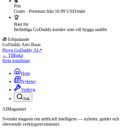
💲
Pris
Gratis · Premium från 10.99 USD/mån
🏆
Bäst för
Befintliga GoDaddy-kunder som vill bygga snabbt
🎁 Erbjudande
GoDaddy Airo Basic
Prova GoDaddy AI
↗
← Tillbaka
Hela topplistan
Hem
Nyheter
Verktyg
Sök
AI
Magasinet
Svenskt magasin om artificiell intelligens — nyheter, guider och
oberoende verktygsrecensioner.