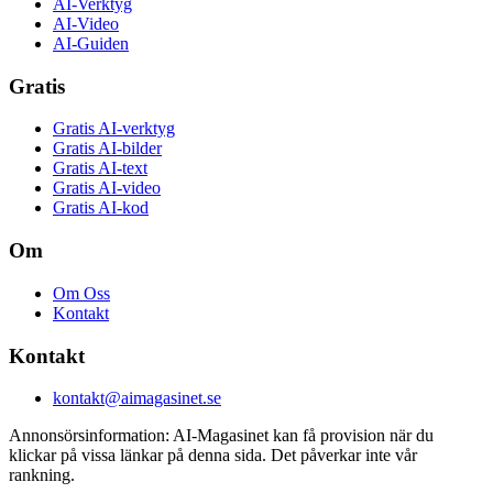
AI-Verktyg
AI-Video
AI-Guiden
Gratis
Gratis AI-verktyg
Gratis AI-bilder
Gratis AI-text
Gratis AI-video
Gratis AI-kod
Om
Om Oss
Kontakt
Kontakt
kontakt@aimagasinet.se
Annonsörsinformation:
AI-Magasinet kan få provision när du
klickar på vissa länkar på denna sida. Det påverkar inte vår
rankning.