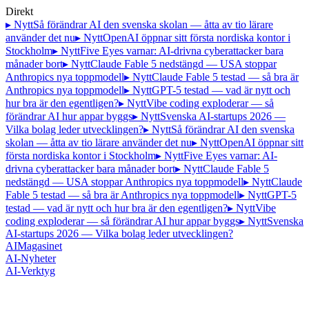
Direkt
▸ Nytt
Så förändrar AI den svenska skolan — åtta av tio lärare
använder det nu
▸ Nytt
OpenAI öppnar sitt första nordiska kontor i
Stockholm
▸ Nytt
Five Eyes varnar: AI-drivna cyberattacker bara
månader bort
▸ Nytt
Claude Fable 5 nedstängd — USA stoppar
Anthropics nya toppmodell
▸ Nytt
Claude Fable 5 testad — så bra är
Anthropics nya toppmodell
▸ Nytt
GPT-5 testad — vad är nytt och
hur bra är den egentligen?
▸ Nytt
Vibe coding exploderar — så
förändrar AI hur appar byggs
▸ Nytt
Svenska AI-startups 2026 —
Vilka bolag leder utvecklingen?
▸ Nytt
Så förändrar AI den svenska
skolan — åtta av tio lärare använder det nu
▸ Nytt
OpenAI öppnar sitt
första nordiska kontor i Stockholm
▸ Nytt
Five Eyes varnar: AI-
drivna cyberattacker bara månader bort
▸ Nytt
Claude Fable 5
nedstängd — USA stoppar Anthropics nya toppmodell
▸ Nytt
Claude
Fable 5 testad — så bra är Anthropics nya toppmodell
▸ Nytt
GPT-5
testad — vad är nytt och hur bra är den egentligen?
▸ Nytt
Vibe
coding exploderar — så förändrar AI hur appar byggs
▸ Nytt
Svenska
AI-startups 2026 — Vilka bolag leder utvecklingen?
AI
Magasinet
AI-Nyheter
AI-Verktyg