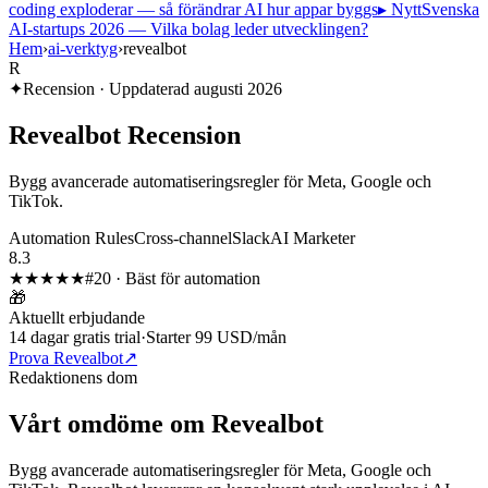
coding exploderar — så förändrar AI hur appar byggs
▸ Nytt
Svenska
AI-startups 2026 — Vilka bolag leder utvecklingen?
Hem
›
ai-verktyg
›
revealbot
R
✦
Recension · Uppdaterad
augusti 2026
Revealbot
Recension
Bygg avancerade automatiseringsregler för Meta, Google och
TikTok.
Automation Rules
Cross-channel
Slack
AI Marketer
8.3
★★★★
★
#
20
·
Bäst för automation
🎁
Aktuellt erbjudande
14 dagar gratis trial
·
Starter 99 USD/mån
Prova Revealbot
↗
Redaktionens dom
Vårt omdöme om
Revealbot
Bygg avancerade automatiseringsregler för Meta, Google och