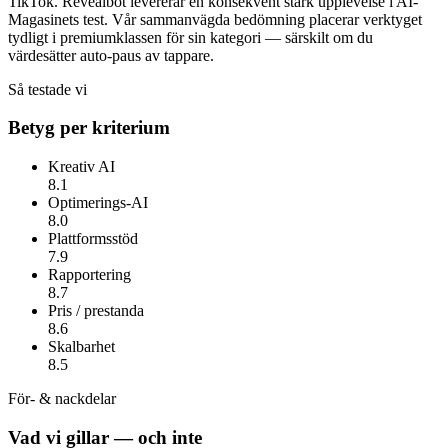
TikTok.
Revealbot
levererar en konsekvent stark upplevelse i AI-
Magasinets test. Vår sammanvägda bedömning placerar verktyget
tydligt i premiumklassen för sin kategori — särskilt om du
värdesätter
auto-paus av tappare
.
Så testade vi
Betyg per kriterium
Kreativ AI
8.1
Optimerings-AI
8.0
Plattformsstöd
7.9
Rapportering
8.7
Pris / prestanda
8.6
Skalbarhet
8.5
För- & nackdelar
Vad vi gillar — och inte