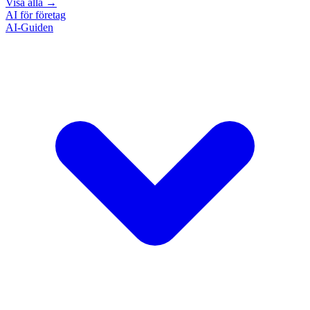
Visa alla
→
AI för företag
AI-Guiden