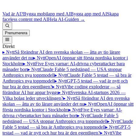
Vad är AI?
Bygga mobilapp med AI
Bygga app med AI
Skapa
faceless content med AI
Hela AI-Guiden
→
Prenumerera
Direkt
▸ Nytt
Så förändrar AI den svenska skolan — åtta av tio lärare
använder det nu
▸ Nytt
OpenAI öppnar sitt första nordiska kontor i
Stockholm
▸ Nytt
Five Eyes varnar: AI-drivna cyberattacker bara
månader bort
▸ Nytt
Claude Fable 5 nedstängd — USA stoppar
Anthropics nya toppmodell
▸ Nytt
Claude Fable 5 testad — så bra är
Anthropics nya toppmodell
▸ Nytt
GPT-5 testad — vad är nytt och
hur bra är den egentligen?
▸ Nytt
Vibe coding exploderar — så
förändrar AI hur appar byggs
▸ Nytt
Svenska AI-startups 2026 —
Vilka bolag leder utvecklingen?
▸ Nytt
Så förändrar AI den svenska
skolan — åtta av tio lärare använder det nu
▸ Nytt
OpenAI öppnar sitt
första nordiska kontor i Stockholm
▸ Nytt
Five Eyes varnar: AI-
drivna cyberattacker bara månader bort
▸ Nytt
Claude Fable 5
nedstängd — USA stoppar Anthropics nya toppmodell
▸ Nytt
Claude
Fable 5 testad — så bra är Anthropics nya toppmodell
▸ Nytt
GPT-5
testad — vad är nytt och hur bra är den egentligen?
▸ Nytt
Vibe