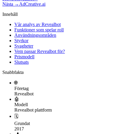
Nästa →
AdCreative.ai
Innehåll
Vår analys av Revealbot
Funktioner som spelar roll
Användningsområden
Styrkor
Svagheter
Vem passar Revealbot för?
Prismodell
Slutsats
Snabbfakta
🌐
Företag
Revealbot
🤖
Modell
Revealbot plattform
🗓
Grundat
2017