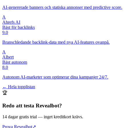
AI-genererade banners och statiska annonser med predictive score.
A
Ahrefs AI
Bäst för backlinks
9.0
Branschledande backlink-data med nya AI-features ovanpå.
A
Albert
Bäst autonom
8.0
Autonom AI-marketer som optimerar dina kampanjer 24/7.
← Hela topplistan
🏆
Redo att testa
Revealbot
?
14 dagar gratis trial
— inget kreditkort krävs.
Prova Revealbot
↗