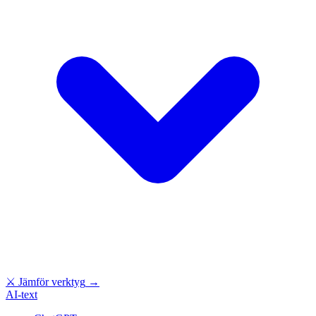
⚔
Jämför verktyg
→
AI-text