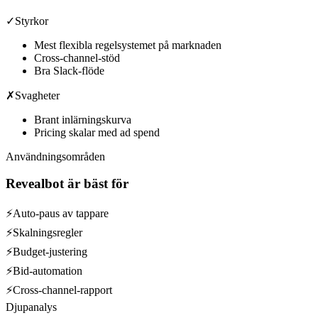
✓
Styrkor
Mest flexibla regelsystemet på marknaden
Cross-channel-stöd
Bra Slack-flöde
✗
Svagheter
Brant inlärningskurva
Pricing skalar med ad spend
Användningsområden
Revealbot
är bäst för
⚡
Auto-paus av tappare
⚡
Skalningsregler
⚡
Budget-justering
⚡
Bid-automation
⚡
Cross-channel-rapport
Djupanalys