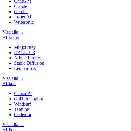
ChatGPT
Claude
Gemini
Jasper AI
Writesonic
Visa alla
→
AI-bilder
Midjourney
DALL-E 3
Adobe Firefly
Stable Diffusion
Leonardo AI
Visa alla
→
AI-kod
Cursor AI
GitHub Copilot
Windsurf
Tabnine
Codeium
Visa alla
→
AI-ljud